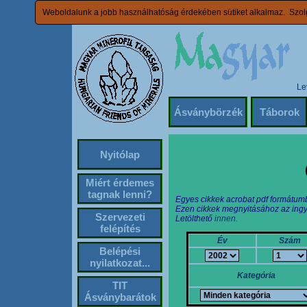
Weboldalunk a jobb használhatóság érdekében sütiket alkalmaz. Szolg
Le
Ásványbörzék
Táborok
Nyitólap
Miért érdemes
tagnak lenni?
Egyes cikkek acrobat pdf formátum
Ezen cikkek megnyitásához az ingy
Szervezeti
Letölthető
innen.
felépítés
Év
Szám
Belépési
nyilatkozat...
Kategória
TIT
Ásványbarátok