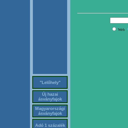
"Lelőhely"
Új hazai
ásványfajok
Magyarországi
ásványfajok
Adó 1 százalék