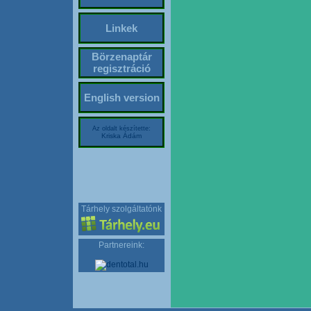
Linkek
Börzenaptár
regisztráció
English version
Az oldalt készítette:
Kriska Ádám
Tárhely szolgáltatónk
Partnereink: