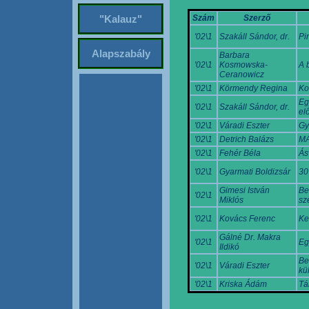
Szám
Szerző
"Kalauz"
'02\1
Szakáll Sándor, dr.
Pi
Alapszabály
Barbara
'02\1
Kosmowska-
A 
Ceranowicz
'02\1
Körmendy Regina
Ko
Eg
'02\1
Szakáll Sándor, dr.
el
'02\1
Váradi Eszter
Gy
'02\1
Detrich Balázs
MA
'02\1
Fehér Béla
Ás
'02\1
Gyarmati Boldizsár
30
Gimesi István
Be
'02\1
Miklós
sz
'02\1
Kovács Ferenc
Ke
Gálné Dr. Makra
'02\1
Eg
Ildikó
Be
'02\1
Váradi Eszter
kü
'02\1
Kriska Ádám
Tá