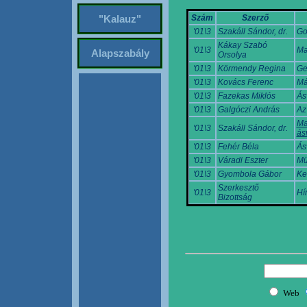
Szám
Szerző
"Kalauz"
'01\3
Szakáll Sándor, dr.
Go
Kákay Szabó
'01\3
Ma
Alapszabály
Orsolya
'01\3
Körmendy Regina
Ge
'01\3
Kovács Ferenc
Má
'01\3
Fazekas Miklós
Ás
'01\3
Galgóczi András
Az
Ma
'01\3
Szakáll Sándor, dr.
ás
'01\3
Fehér Béla
Ás
'01\3
Váradi Eszter
Mü
'01\3
Gyombola Gábor
Ke
Szerkesztő
'01\3
Hí
Bizottság