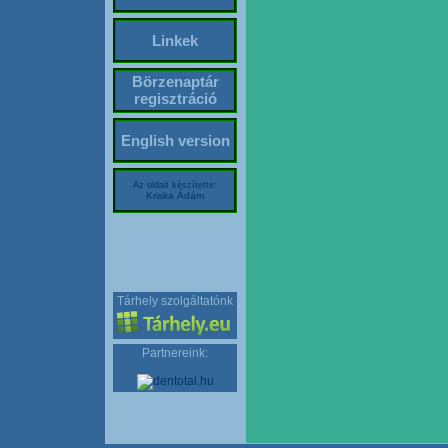
Linkek
Börzenaptár
regisztráció
English version
Az oldalt készítette:
Kriska Ádám
Tárhely szolgáltatónk
Partnereink: