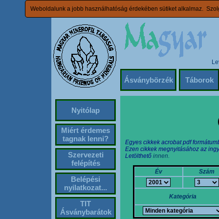
Weboldalunk a jobb használhatóság érdekében sütiket alkalmaz. Szolg
Le
Ásványbörzék
Táborok
Nyitólap
Miért érdemes
tagnak lenni?
Egyes cikkek acrobat pdf formátum
Ezen cikkek megnyitásához az ingy
Szervezeti
Letölthető
innen.
felépítés
Év
Szám
Belépési
nyilatkozat...
Kategória
TIT
Ásványbarátok