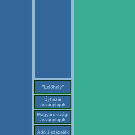
"Lelőhely"
Új hazai
ásványfajok
Magyarországi
ásványfajok
Adó 1 százalék