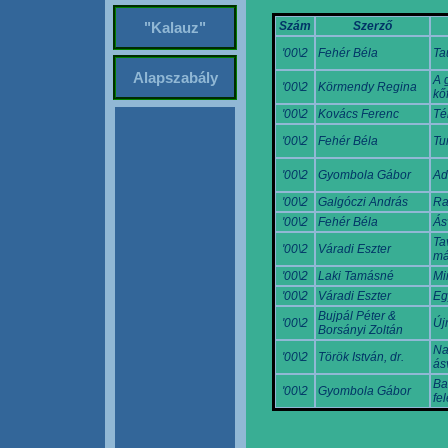
Szám
Szerző
"Kalauz"
'00\2
Fehér Béla
Ta
Alapszabály
A 
'00\2
Körmendy Regina
kő
'00\2
Kovács Ferenc
Té
'00\2
Fehér Béla
Tu
'00\2
Gyombola Gábor
Ad
'00\2
Galgóczi András
Ra
'00\2
Fehér Béla
Ás
Ta
'00\2
Váradi Eszter
má
'00\2
Laki Tamásné
Mi
'00\2
Váradi Eszter
Eg
Bujpál Péter &
'00\2
Új
Borsányi Zoltán
Na
'00\2
Török István, dr.
ás
Ba
'00\2
Gyombola Gábor
fe