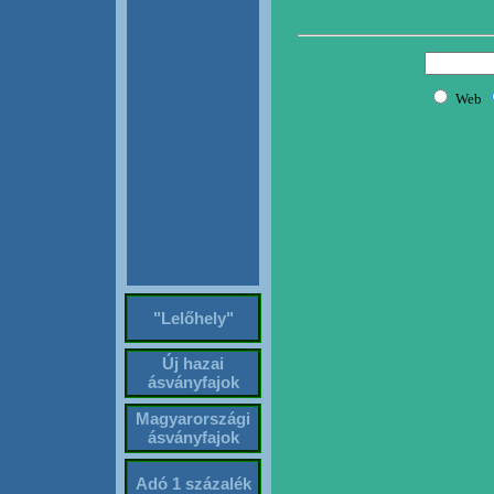
"Lelőhely"
Új hazai
ásványfajok
Magyarországi
ásványfajok
Adó 1 százalék