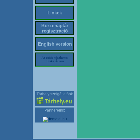
Linkek
Börzenaptár
regisztráció
English version
Az oldalt készítette:
Kriska Ádám
Tárhely szolgáltatónk
Partnereink: