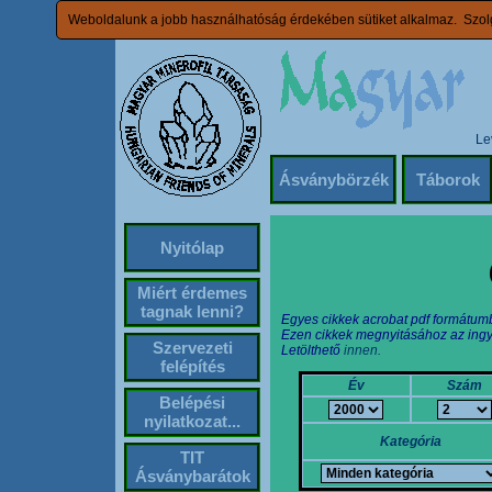
Weboldalunk a jobb használhatóság érdekében sütiket alkalmaz. Szolg
Le
Ásványbörzék
Táborok
Nyitólap
Miért érdemes
tagnak lenni?
Egyes cikkek acrobat pdf formátum
Ezen cikkek megnyitásához az ingy
Szervezeti
Letölthető
innen.
felépítés
Év
Szám
Belépési
nyilatkozat...
Kategória
TIT
Ásványbarátok