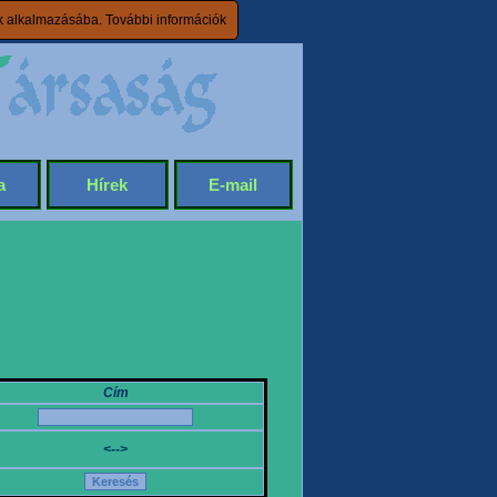
ik alkalmazásába.
További információk
a
Hírek
E-mail
Cím
<-->