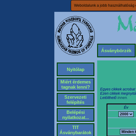
Weboldalunk a jobb használhatóság é
Ásványbörzék
Nyitólap
Miért érdemes
tagnak lenni?
Egyes cikkek acrobat
Ezen cikkek megnyitá
Szervezeti
Letölthető
innen.
felépítés
Év
Belépési
nyilatkozat...
TIT
Ásványbarátok