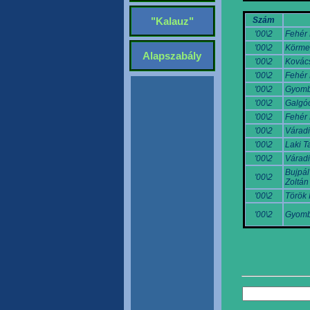
Szám
"Kalauz"
'00\2
Fehér 
'00\2
Körme
Alapszabály
'00\2
Kovác
'00\2
Fehér 
'00\2
Gyomb
'00\2
Galgóc
'00\2
Fehér 
'00\2
Váradi
'00\2
Laki 
'00\2
Váradi
Bujpál
'00\2
Zoltán
'00\2
Török I
'00\2
Gyomb