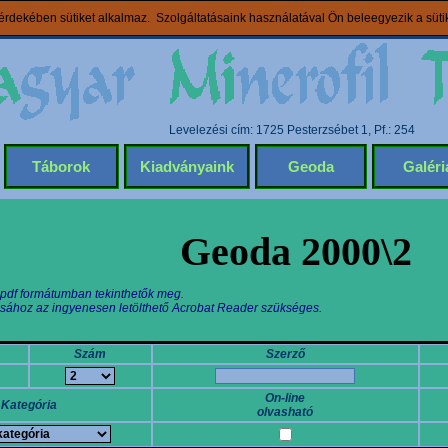
rdekében sütiket alkalmaz. Szolgáltatásaink használatával Ön beleegyezik a süt
Levelezési cím: 1725 Pesterzsébet 1, Pf.: 254
Táborok
Kiadványaink
Geoda
Galéri
Geoda 2000\2
 pdf formátumban tekinthetők meg.
sához az ingyenesen letölthető Acrobat Reader szükséges.
Szám
Szerző
On-line
Kategória
olvasható