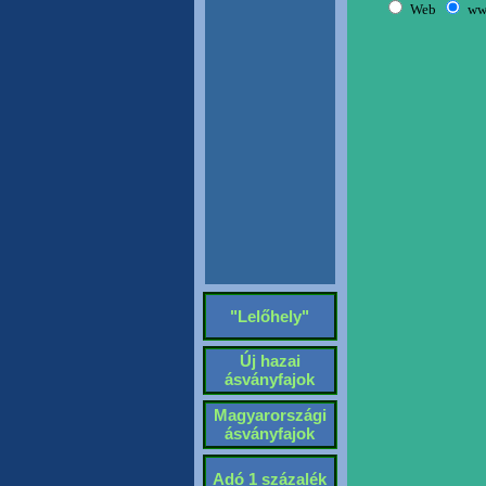
"Lelőhely"
Új hazai
ásványfajok
Magyarországi
ásványfajok
Adó 1 százalék