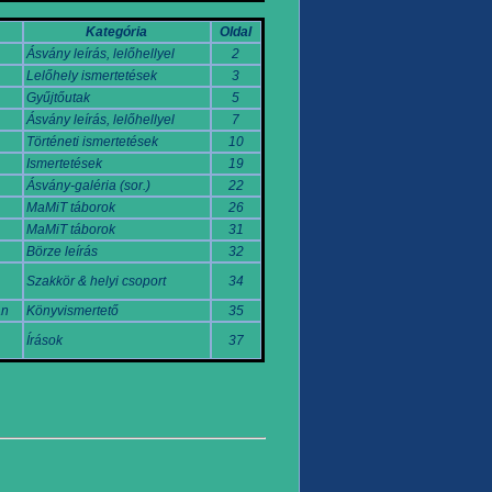
Kategória
Oldal
Ásvány leírás, lelőhellyel
2
Lelőhely ismertetések
3
Gyűjtőutak
5
Ásvány leírás, lelőhellyel
7
Történeti ismertetések
10
Ismertetések
19
Ásvány-galéria (sor.)
22
MaMiT táborok
26
MaMiT táborok
31
Börze leírás
32
Szakkör & helyi csoport
34
an
Könyvismertető
35
Írások
37