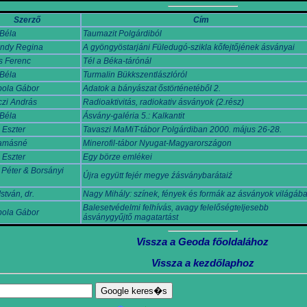
Szerző
Cím
Béla
Taumazit Polgárdiból
ndy Regina
A gyöngyöstarjáni Füledugó-szikla kőfejtőjének ásványai
s Ferenc
Tél a Béka-tárónál
Béla
Turmalin Bükkszentlászlóról
ola Gábor
Adatok a bányászat őstörténetéből 2.
zi András
Radioaktivitás, radiokativ ásványok (2.rész)
Béla
Ásvány-galéria 5.: Kalkantit
 Eszter
Tavaszi MaMiT-tábor Polgárdiban 2000. május 26-28.
Tamásné
Minerofil-tábor Nyugat-Magyarországon
 Eszter
Egy börze emlékei
 Péter & Borsányi
Újra együtt fejér megye źásványbarátaiź
stván, dr.
Nagy Mihály: színek, fények és formák az ásványok világáb
Balesetvédelmi felhívás, avagy felelőségteljesebb
ola Gábor
ásványgyűjtő magatartást
Vissza a Geoda főoldalához
Vissza a kezdőlaphoz