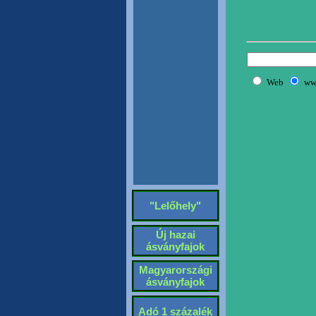
"Lelőhely"
Új hazai
ásványfajok
Magyarországi
ásványfajok
Adó 1 százalék