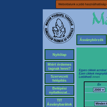
Weboldalunk a jobb használhatóság é
Ásványbörzék
Nyitólap
Miért érdemes
tagnak lenni?
Egyes cikkek acrobat
Ezen cikkek megnyitá
Szervezeti
Letölthető
innen.
felépítés
Év
Belépési
nyilatkozat...
TIT
Ásványbarátok