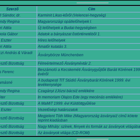
Szerző
Cím
l Sándor, dr.
Karminit Likas-kőről (Velencei-hegység)
ndy Regina
Magyarországi opállelőhelyek I.
 Attila
Új lelőhelyek a Budai-hegységben
ola Gábor
Adatok a bányászat őstörténetéből 1.
 Eszter
Híres lelőhelyek
 Attila
Amatőr kutatás 3.
zi András & Váradi
Ásványbörze Münchenben
sztő Bizottság
Félreértelmező Ásványnévtár 2.
Beszámoló a Kecskeméti Ásványgyűjtők Baráti Körének 199
s Ferenc
évéről
A budapesti TIT Stúdió Ásványbarát Körének 1999. évi
Tamásné
tevékenysége
ndy Regina
Czagányi źJózsi bácsiź emlékére
éter
In memoriam Olajos Ede (egy mecénás emlékére)
sztő Bizottság
A MaMiT 1999. évi Küldöttgyűlése
 Eszter
Vezetőségi határozatok
Megjelent Tóth Mike źMagyarország ásványaiź című kötete
sztő Bizottság
reprint kiadásban
sztő Bizottság
Nagy Mihály: színek, fények és formák az ásványok világáb
sztő Bizottság
Az ásványok világa (CD-ROM)