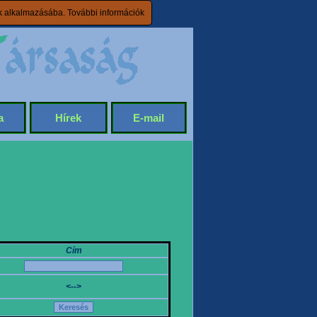
ik alkalmazásába.
További információk
a
Hírek
E-mail
Cím
<-->