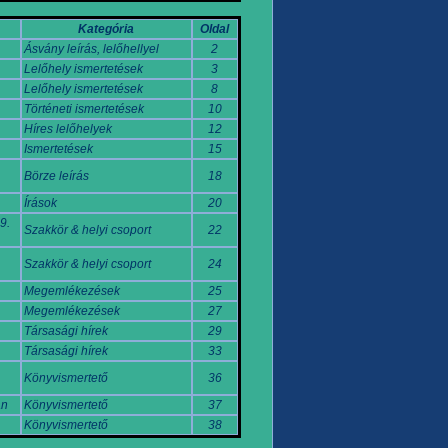
Kategória
Oldal
Ásvány leírás, lelőhellyel
2
Lelőhely ismertetések
3
Lelőhely ismertetések
8
Történeti ismertetések
10
Híres lelőhelyek
12
Ismertetések
15
Börze leírás
18
Írások
20
9.
Szakkör & helyi csoport
22
Szakkör & helyi csoport
24
Megemlékezések
25
Megemlékezések
27
Társasági hírek
29
Társasági hírek
33
Könyvismertető
36
an
Könyvismertető
37
Könyvismertető
38