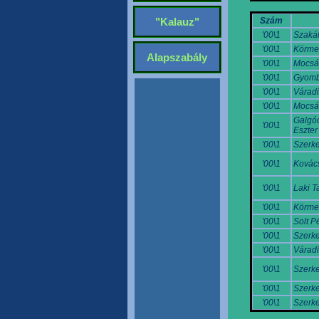
Szám
"Kalauz"
'00\1
Szakál
'00\1
Körme
Alapszabály
'00\1
Mocsári
'00\1
Gyomb
'00\1
Váradi
'00\1
Mocsári
Galgóc
'00\1
Eszter
'00\1
Szerke
'00\1
Kovác
'00\1
Laki 
'00\1
Körme
'00\1
Solt P
'00\1
Szerke
'00\1
Váradi
'00\1
Szerke
'00\1
Szerke
'00\1
Szerke