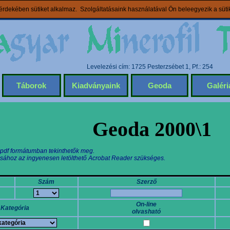
rdekében sütiket alkalmaz. Szolgáltatásaink használatával Ön beleegyezik a süt
Levelezési cím: 1725 Pesterzsébet 1, Pf.: 254
Táborok
Kiadványaink
Geoda
Galéri
Geoda 2000\1
 pdf formátumban tekinthetők meg.
sához az ingyenesen letölthető Acrobat Reader szükséges.
Szám
Szerző
On-line
Kategória
olvasható