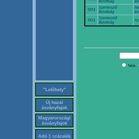
Bizottság
ás
Szerkesztő
Na
'00\1
Bizottság
ás
Szerkesztő
'00\1
Az
Bizottság
"Lelőhely"
Új hazai
ásványfajok
Magyarországi
ásványfajok
Adó 1 százalék