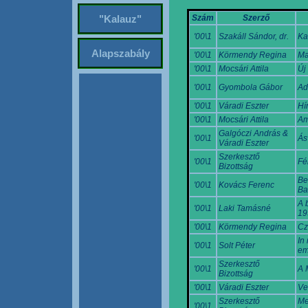
Szám
Szerző
"Kalauz"
'00\1
Szakáll Sándor, dr.
Ka
Alapszabály
'00\1
Körmendy Regina
Ma
'00\1
Mocsári Attila
Új
'00\1
Gyombola Gábor
Ad
'00\1
Váradi Eszter
Hí
'00\1
Mocsári Attila
Am
Galgóczi András &
'00\1
Ás
Váradi Eszter
Szerkesztő
'00\1
Fé
Bizottság
Be
'00\1
Kovács Ferenc
Ba
A 
'00\1
Laki Tamásné
19
'00\1
Körmendy Regina
Cz
In
'00\1
Solt Péter
em
Szerkesztő
'00\1
A 
Bizottság
'00\1
Váradi Eszter
Ve
Szerkesztő
Me
'00\1