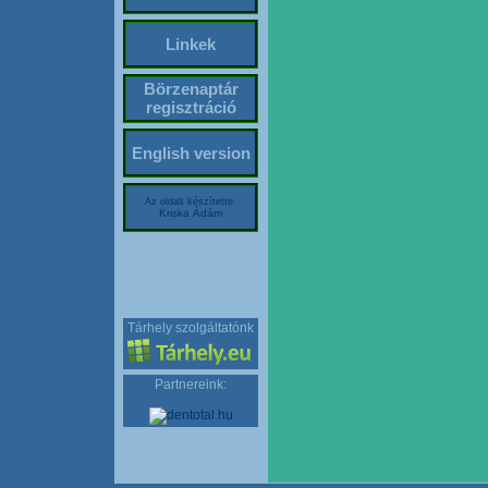
Linkek
Börzenaptár
regisztráció
English version
Az oldalt készítette:
Kriska Ádám
Tárhely szolgáltatónk
Partnereink: