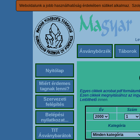
Weboldalunk a jobb használhatóság érdekében sütiket alkalmaz. Szolg
Le
Ásványbörzék
Táborok
Nyitólap
Miért érdemes
tagnak lenni?
Egyes cikkek acrobat pdf formátum
Ezen cikkek megnyitásához az ingy
Szervezeti
Letölthető
innen.
felépítés
Év
Szám
Belépési
nyilatkozat...
Kategória
TIT
Ásványbarátok