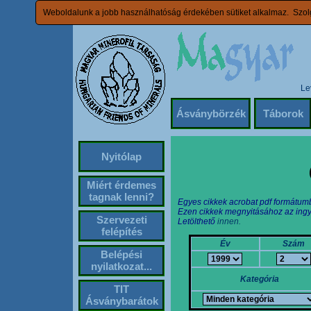
Weboldalunk a jobb használhatóság érdekében sütiket alkalmaz. Szolg
Le
Ásványbörzék
Táborok
Nyitólap
Miért érdemes
tagnak lenni?
Egyes cikkek acrobat pdf formátum
Ezen cikkek megnyitásához az ingy
Szervezeti
Letölthető
innen.
felépítés
Év
Szám
Belépési
nyilatkozat...
Kategória
TIT
Ásványbarátok