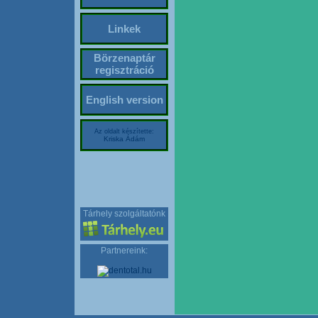
Linkek
Börzenaptár
regisztráció
English version
Az oldalt készítette:
Kriska Ádám
Tárhely szolgáltatónk
Partnereink: