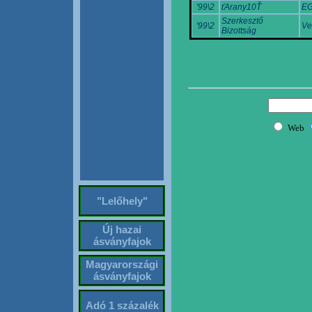
'99\2
ťArany10Ť
EG
Szerkesztő
'99\2
Ve
Bizottság
"Lelőhely"
Új hazai
ásványfajok
Magyarországi
ásványfajok
Adó 1 százalék