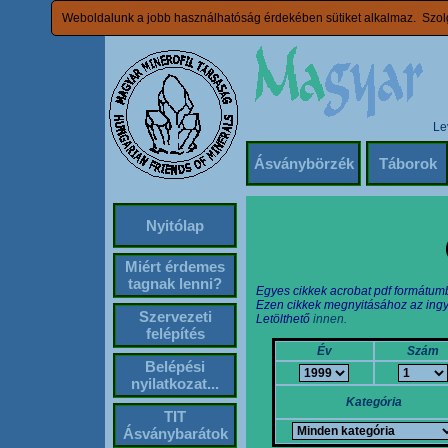
Weboldalunk a jobb használhatóság érdekében sütiket alkalmaz. Szolg
Le
Ásványbörzék
Táborok
Nyitólap
Miért érdemes
tagnak lenni?
Egyes cikkek acrobat pdf formátum
Ezen cikkek megnyitásához az ingy
Szervezeti
Letölthető
innen.
felépítés
Év
Szám
Belépési
nyilatkozat...
Kategória
TIT
Ásványbarátok