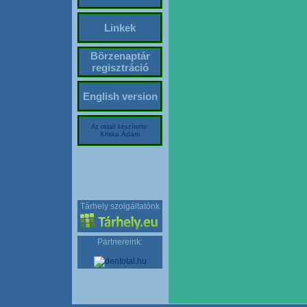
Linkek
Börzenaptár
regisztráció
English version
Az oldalt készítette:
Kriska Ádám
Tárhely szolgáltatónk
Partnereink: