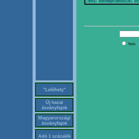
'99\1
Várhegyi Győző, dr.
Zi
"Lelőhely"
Új hazai
ásványfajok
Magyarországi
ásványfajok
Adó 1 százalék