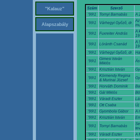
Szám
Szerző
"Kalauz"
'99\1
Tornyi Barnabás
A 
Az
'99\1
Várhegyi Győző, dr.
Alapszabály
mu
A 
'99\1
Fuxreiter András
19
A 
'99\1
Lóránth Csanád
19
'99\1
Várhegyi Győző, dr.
Ha
Gimesi István
'99\1
Ás
Miklós
'99\1
Krisztián István
Gy
Körmendy Regina
'99\1
Gy
& Murinai József
'99\1
Horváth Dominik
Ba
'99\1
Gál Miklós
Bö
'99\1
Váradi Eszter
Lá
'99\1
Ott Csaba
Új 
'99\1
Gyombola Gábor
A 
'99\1
Krisztián István
Em
Se
'99\1
Tornyi Barnabás
te
'99\1
Váradi Eszter
A 