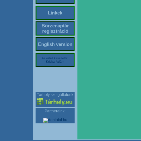
Linkek
Börzenaptár
regisztráció
English version
Az oldalt készítette:
Kriska Ádám
Tárhely szolgáltatónk
Partnereink: