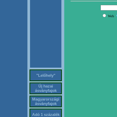
"Lelőhely"
Új hazai
ásványfajok
Magyarországi
ásványfajok
Adó 1 százalék