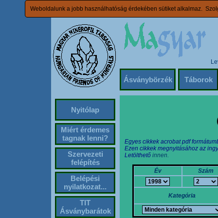
Weboldalunk a jobb használhatóság érdekében sütiket alkalmaz. Szolg
Le
Ásványbörzék
Táborok
Nyitólap
Miért érdemes
tagnak lenni?
Egyes cikkek acrobat pdf formátum
Ezen cikkek megnyitásához az ingy
Szervezeti
Letölthető
innen.
felépítés
Év
Szám
Belépési
nyilatkozat...
Kategória
TIT
Ásványbarátok