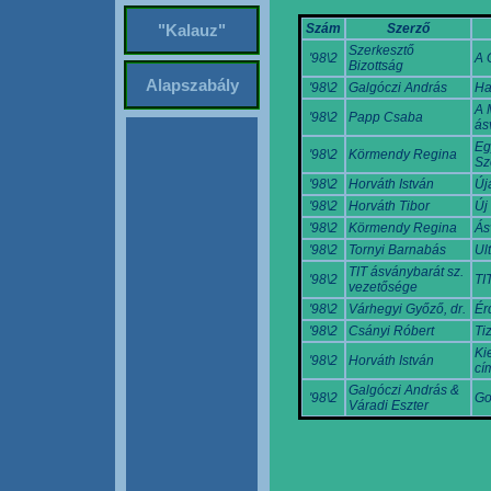
Szám
Szerző
"Kalauz"
Szerkesztő
'98\2
A 
Bizottság
Alapszabály
'98\2
Galgóczi András
Ha
A 
'98\2
Papp Csaba
ás
Eg
'98\2
Körmendy Regina
Sz
'98\2
Horváth István
Új
'98\2
Horváth Tibor
Új
'98\2
Körmendy Regina
Ás
'98\2
Tornyi Barnabás
Ul
TIT ásványbarát sz.
'98\2
TI
vezetősége
'98\2
Várhegyi Győző, dr.
Ér
'98\2
Csányi Róbert
Ti
Ki
'98\2
Horváth István
cí
Galgóczi András &
'98\2
Go
Váradi Eszter