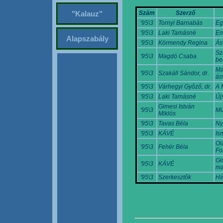
Szám
Szerző
"Kalauz"
'95\3
Tornyi Barnabás
Eg
'95\3
Laki Tamásné
Em
Alapszabály
'95\3
Körmendy Regina
Ás
Sz
'95\3
Magdó Csaba
be
Ma
'95\3
Szakáll Sándor, dr.
ás
'95\3
Várhegyi Győző, dr.
A 
'95\3
Laki Tamásné
Új
Gimesi István
'95\3
Mü
Miklós
'95\3
Tavas Béla
Ny
'95\3
KÁVÉ
Is
Ol
'95\3
Fehér Béla
Fo
Gi
'95\3
KÁVÉ
ma
'95\3
Szerkesztők
Hí