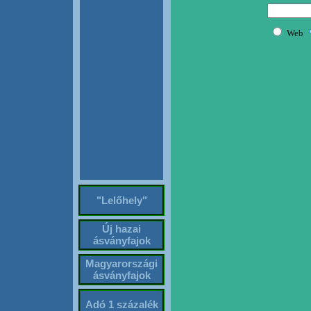
"Lelőhely"
Új hazai
ásványfajok
Magyarországi
ásványfajok
Adó 1 százalék