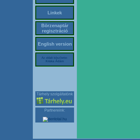
Linkek
Börzenaptár
regisztráció
English version
Az oldalt készítette:
Kriska Ádám
Tárhely szolgáltatónk
Partnereink: