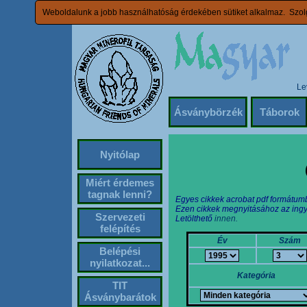
Weboldalunk a jobb használhatóság érdekében sütiket alkalmaz. Szolg
Le
Ásványbörzék
Táborok
Nyitólap
Miért érdemes
tagnak lenni?
Egyes cikkek acrobat pdf formátum
Ezen cikkek megnyitásához az ingy
Szervezeti
Letölthető
innen.
felépítés
Év
Szám
Belépési
nyilatkozat...
Kategória
TIT
Ásványbarátok