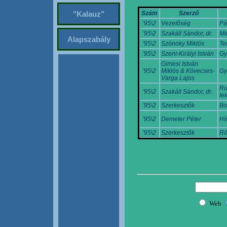
Szám
Szerző
"Kalauz"
'95\2
Vezetőség
Pá
'95\2
Szakáll Sándor, dr.
Mi
Alapszabály
'95\2
Szónoky Miklós
Te
'95\2
Szent-Királyi István
Gy
Gimesi István
'95\2
Miklós & Kövecses-
Gy
Varga Lajos
Ru
'95\2
Szakáll Sándor, dr.
lel
'95\2
Szerkesztők
Bo
'95\2
Demeter Péter
Hí
'95\2
Szerkesztők
Rö