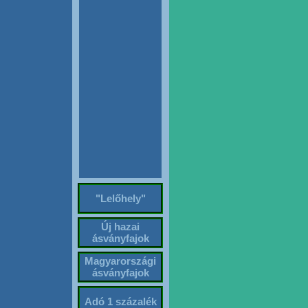
"Lelőhely"
Új hazai
ásványfajok
Magyarországi
ásványfajok
Adó 1 százalék