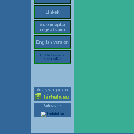
Linkek
Börzenaptár
regisztráció
English version
Az oldalt készítette:
Kriska Ádám
Tárhely szolgáltatónk
Partnereink: