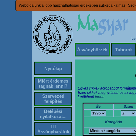
Weboldalunk a jobb használhatóság érdekében sütiket alkalmaz. Szolg
Le
Ásványbörzék
Táborok
Nyitólap
Miért érdemes
tagnak lenni?
Egyes cikkek acrobat pdf formátum
Ezen cikkek megnyitásához az ingy
Szervezeti
Letölthető
innen.
felépítés
Év
Szám
Belépési
nyilatkozat...
Kategória
TIT
Ásványbarátok