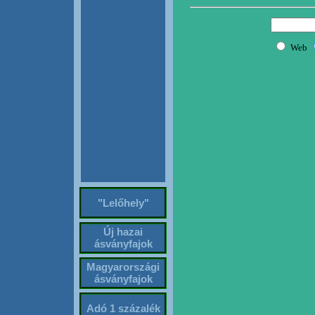
"Lelőhely"
Új hazai
ásványfajok
Magyarországi
ásványfajok
Adó 1 százalék