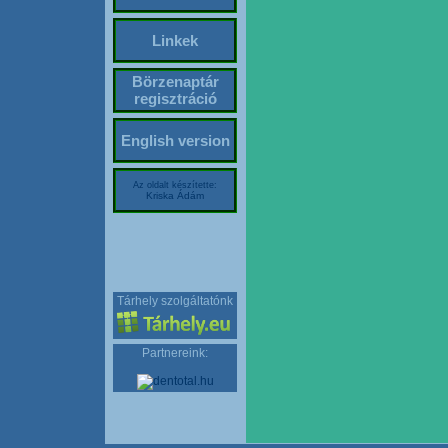
Linkek
Börzenaptár
regisztráció
English version
Az oldalt készítette:
Kriska Ádám
Tárhely szolgáltatónk
Partnereink: