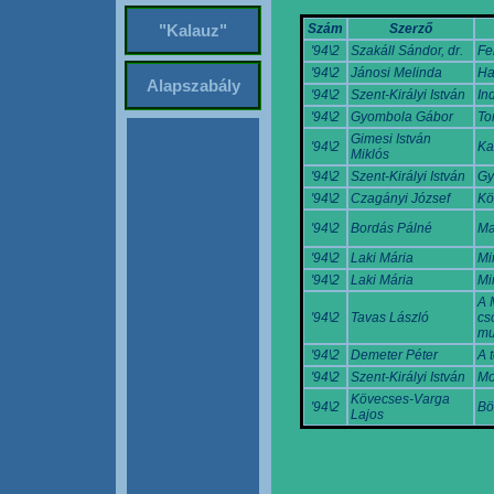
Szám
Szerző
"Kalauz"
'94\2
Szakáll Sándor, dr.
Fe
'94\2
Jánosi Melinda
Haz
Alapszabály
'94\2
Szent-Királyi István
Ind
'94\2
Gyombola Gábor
Tor
Gimesi István
'94\2
Ka
Miklós
'94\2
Szent-Királyi István
Gy
'94\2
Czagányi József
Kö
'94\2
Bordás Pálné
Ma
'94\2
Laki Mária
Mi
'94\2
Laki Mária
Mi
A 
'94\2
Tavas László
cs
mu
'94\2
Demeter Péter
A 
'94\2
Szent-Királyi István
Mo
Kövecses-Varga
'94\2
Bö
Lajos