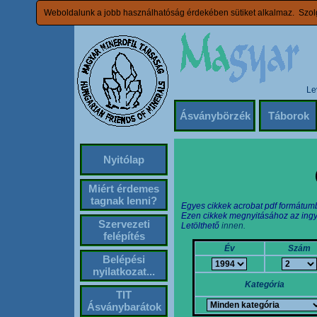
Weboldalunk a jobb használhatóság érdekében sütiket alkalmaz. Szolg
Le
Ásványbörzék
Táborok
Nyitólap
Miért érdemes
tagnak lenni?
Egyes cikkek acrobat pdf formátum
Ezen cikkek megnyitásához az ingy
Szervezeti
Letölthető
innen.
felépítés
Év
Szám
Belépési
nyilatkozat...
Kategória
TIT
Ásványbarátok