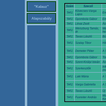
Szám
Szerző
"Kalauz"
Kövecses-Varga
'94\1
Er
Lajos
Alapszabály
'94\1
Gyombola Gábor
Em
'94\1
Lévai Zsolt
Ás
Weiszburg Tamás,
Mé
'94\1
dr.
he
'94\1
Tavas László
Bú
'94\1
Szalay Tibor
Hí
'94\1
Demeter Péter
A 
'94\1
Gyombola Gábor
To
'94\1
Szent-Királyi István
Ás
In
'94\1
Szerkesztők
(m
'94\1
Laki Mária
A 
'94\1
Varga Gabriella
A 
'94\1
Tavas László
Új
Ma
'94\1
Fuxreiter András
Ke