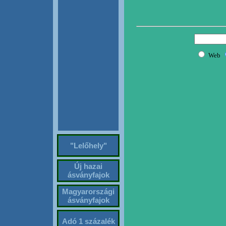
"Lelőhely"
Új hazai
ásványfajok
Magyarországi
ásványfajok
Adó 1 százalék