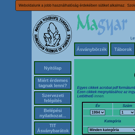
Weboldalunk a jobb használhatóság érdekében sütiket alkalmaz. Szolg
Le
Ásványbörzék
Táborok
Nyitólap
Miért érdemes
tagnak lenni?
Egyes cikkek acrobat pdf formátum
Ezen cikkek megnyitásához az ingy
Szervezeti
Letölthető
innen.
felépítés
Év
Szám
Belépési
nyilatkozat...
Kategória
TIT
Ásványbarátok