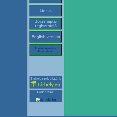
Linkek
Börzenaptár
regisztráció
English version
Az oldalt készítette:
Kriska Ádám
Tárhely szolgáltatónk
Partnereink: