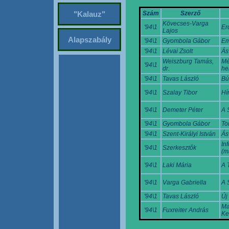
Szám
Szerző
"Kalauz"
Kövecses-Varga
'94\1
Er
Lajos
Alapszabály
'94\1
Gyombola Gábor
Em
'94\1
Lévai Zsolt
Ás
Weiszburg Tamás,
Mé
'94\1
dr.
he
'94\1
Tavas László
Bú
'94\1
Szalay Tibor
Hí
'94\1
Demeter Péter
A 
'94\1
Gyombola Gábor
To
'94\1
Szent-Királyi István
Ás
In
'94\1
Szerkesztők
(m
'94\1
Laki Mária
A 
'94\1
Varga Gabriella
A 
'94\1
Tavas László
Új
Ma
'94\1
Fuxreiter András
Ke