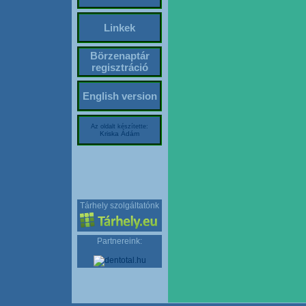
Linkek
Börzenaptár
regisztráció
English version
Az oldalt készítette:
Kriska Ádám
Tárhely szolgáltatónk
Partnereink: