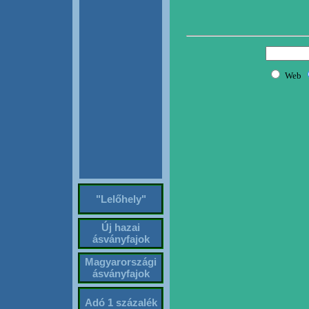
"Lelőhely"
Új hazai
ásványfajok
Magyarországi
ásványfajok
Adó 1 százalék