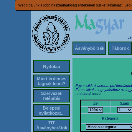
Weboldalunk a jobb használhatóság érdekében sütiket alkalmaz. Szolg
Le
Ásványbörzék
Táborok
Nyitólap
Miért érdemes
tagnak lenni?
Egyes cikkek acrobat pdf formátum
Ezen cikkek megnyitásához az ingy
Szervezeti
Letölthető
innen.
felépítés
Év
Szám
Belépési
nyilatkozat...
Kategória
TIT
Ásványbarátok