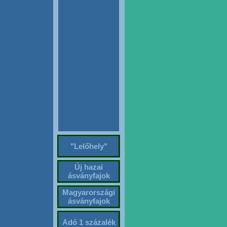
"Lelőhely"
Új hazai
ásványfajok
Magyarországi
ásványfajok
Adó 1 százalék