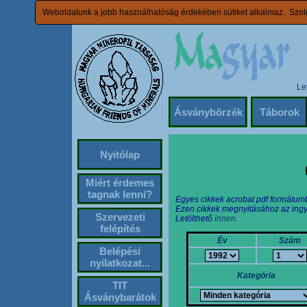
Weboldalunk a jobb használhatóság érdekében sütiket alkalmaz. Szolg
Le
Ásványbörzék
Táborok
Nyitólap
Miért érdemes
tagnak lenni?
Egyes cikkek acrobat pdf formátum
Ezen cikkek megnyitásához az ingy
Szervezeti
Letölthető
innen.
felépítés
Év
Szám
Belépési
nyilatkozat...
Kategória
TIT
Ásványbarátok