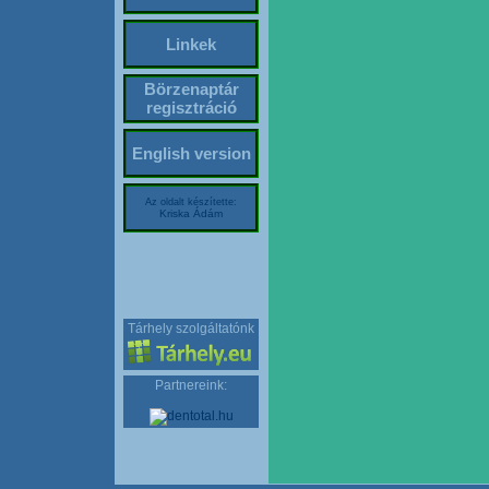
Linkek
Börzenaptár
regisztráció
English version
Az oldalt készítette:
Kriska Ádám
Tárhely szolgáltatónk
Partnereink: