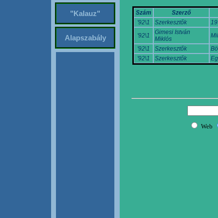
Szám
Szerző
"Kalauz"
'92\1
Szerkesztők
19
Gimesi István
'92\1
Mi
Alapszabály
Miklós
'92\1
Szerkesztők
Bö
'92\1
Szerkesztők
Eg