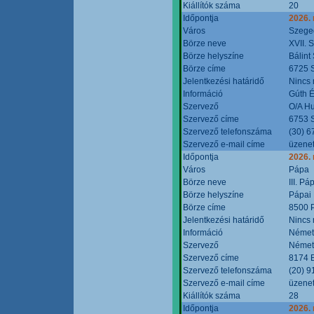
Kiállítók száma
20
Időpontja
2026.
Város
Szege
Börze neve
XVII. 
Börze helyszíne
Bálint
Börze címe
6725 S
Jelentkezési határidő
Nincs
Információ
Gúth 
Szervező
O/A Hu
Szervező címe
6753 S
Szervező telefonszáma
(30) 6
Szervező e-mail címe
üzenet
Időpontja
2026.
Város
Pápa
Börze neve
III. P
Börze helyszíne
Pápai 
Börze címe
8500 P
Jelentkezési határidő
Nincs
Információ
Német
Szervező
Német
Szervező címe
8174 B
Szervező telefonszáma
(20) 9
Szervező e-mail címe
üzenet
Kiállítók száma
28
Időpontja
2026.