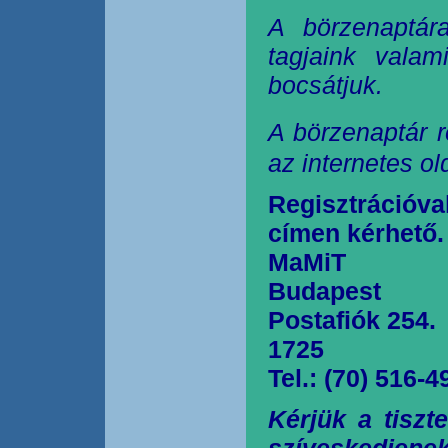
A börzenaptár
tagjaink valam
bocsátjuk.
A börzenaptár r
az internetes o
Regisztrációva
címen kérhető.
MaMiT
Budapest
Postafiók 254.
1725
Tel.: (70) 516-4
Kérjük a tiszt
szíveskedjen