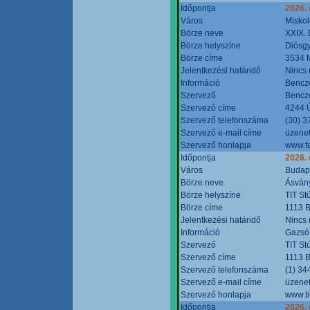
Időpontja
2026.
Város
Miskol
Börze neve
XXIX. 
Börze helyszíne
Diósg
Börze címe
3534 M
Jelentkezési határidő
Nincs
Információ
Bencze
Szervező
Bencze
Szervező címe
4244 Ú
Szervező telefonszáma
(30) 3
Szervező e-mail címe
üzenet
Szervező honlapja
www.f
Időpontja
2026.
Város
Budap
Börze neve
Ásvány
Börze helyszíne
TIT St
Börze címe
1113 B
Jelentkezési határidő
Nincs
Információ
Gazsó 
Szervező
TIT St
Szervező címe
1113 B
Szervező telefonszáma
(1) 34
Szervező e-mail címe
üzenet
Szervező honlapja
www.ti
Időpontja
2026.