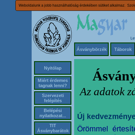
Weboldalunk a jobb használhatóság érdekében sütiket alkalmaz. Szolg
Le
Ásványbörzék
Táborok
Nyitólap
Ásvány
Miért érdemes
tagnak lenni?
Az adatok z
Szervezeti
felépítés
Belépési
Új kedvezménye
nyilatkozat...
TIT
Örömmel értesít
Ásványbarátok