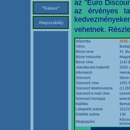
az "Euro Discoun
"Kalauz"
az érvényes ta
kedvezményeke
Alapszabály
vehetnek. Részle
Időpontja
2026. 
Város
Budap
Börze neve
41. Bu
Börze helyszíne
Magyar
Börze címe
1142 B
Jelentkezési határidő
2026. 
Információ
Hernád
Szervező
Stone-
Szervező címe
1051 B
Szervező telefonszáma
(1) 26
Szervező e-mail címe
üzenet
Szervező honlapja
www.k
Kiállítás
Bemut
Látogatók száma
10122
Kiállítók száma
138
Kőcsis
Megjegyzés
közöss