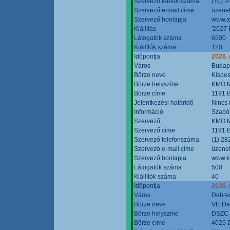
Szervező telefonszáma
(70) 3
Szervező e-mail címe
üzenet
Szervező honlapja
www.a
Kiállítás
'2027 
Látogatók száma
6500
Kiállítók száma
120
Időpontja
2026.
Város
Budap
Börze neve
Kispes
Börze helyszíne
KMO M
Börze címe
1191 B
Jelentkezési határidő
Nincs
Információ
Szabó
Szervező
KMO M
Szervező címe
1191 B
Szervező telefonszáma
(1) 28
Szervező e-mail címe
üzenet
Szervező honlapja
www.k
Látogatók száma
500
Kiállítók száma
40
Időpontja
2026.
Város
Debre
Börze neve
VII. D
Börze helyszíne
DSZC M
Börze címe
4025 D