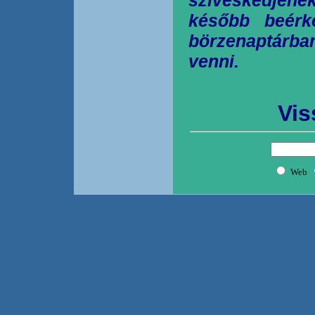
később beérk
börzenaptárb
venni.
Vis