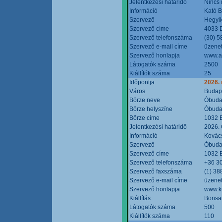
Jelentkezési határidő
Nincs
Információ
Kató 
Szervező
Hegyik
Szervező címe
4033 D
Szervező telefonszáma
(30) 5
Szervező e-mail címe
üzenet
Szervező honlapja
www.a
Látogatók száma
2500
Kiállítók száma
25
Időpontja
2026.
Város
Budap
Börze neve
Óbudai
Börze helyszíne
Óbudai
Börze címe
1032 B
Jelentkezési határidő
2026. 
Információ
Kovács
Szervező
Óbudai
Szervező címe
1032 B
Szervező telefonszáma
+36 3
Szervező faxszáma
(1) 38
Szervező e-mail címe
üzenet
Szervező honlapja
www.ku
Kiállítás
Bonsai
Látogatók száma
500
Kiállítók száma
110