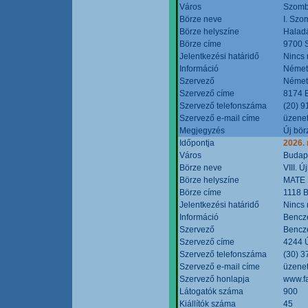
Város
Szomb
Börze neve
I. Szo
Börze helyszíne
Halad
Börze címe
9700 S
Jelentkezési határidő
Nincs
Információ
Német
Szervező
Német
Szervező címe
8174 B
Szervező telefonszáma
(20) 9
Szervező e-mail címe
üzenet
Megjegyzés
Új bör
Időpontja
2026.
Város
Budap
Börze neve
VIII. 
Börze helyszíne
MATE 
Börze címe
1118 B
Jelentkezési határidő
Nincs
Információ
Bencze
Szervező
Bencze
Szervező címe
4244 Ú
Szervező telefonszáma
(30) 3
Szervező e-mail címe
üzenet
Szervező honlapja
www.f
Látogatók száma
900
Kiállítók száma
45