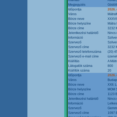
Megjegyzés
Gödöll
Időpontja
2026. 
Város
Mátraf
Börze neve
XXXVII
Börze helyszíne
Mátra 
Börze címe
3232 M
Jelentkezési határidő
Nincs
Információ
Szilve
Szervező
Szilve
Szervező címe
3232 M
Szervező telefonszáma
(20) 4
Szervező e-mail címe
üzenet
Kiállítás
A Mátr
Látogatók száma
800
Kiállítók száma
20
Időpontja
2026. 
Város
Budap
Börze neve
XXII. 
Börze helyszíne
MOM S
Börze címe
1123 B
Jelentkezési határidő
Nincs
Információ
Lelkes
Szervező
Gemmi
Szervező címe
1097 B