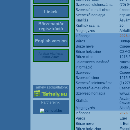
Szervező telefonszáma
(70) 9
Szervező e-mail címe
üzenet
Linkek
Szervező honlapja
http:/
Kiállítás
Ásván
Börzenaptár
Kiállítók száma
20
regisztráció
Megjegyzés
A kiál
Időpontja
2026.
English version
Város
Budap
Börze neve
Csepel
Börze helyszíne
CSMO 
Az oldalt készítette:
Börze címe
1215 B
Kriska Ádám
Jelentkezési határidő
Nincs
Információ
Bodó 
Szervező
Csepel
Szervező címe
1215 B
Szervező telefonszáma
(1) 27
Tárhely szolgáltatónk
Szervező e-mail címe
üzenet
Szervező honlapja
www.c
Ásvány
Kiállítás
Partnereink:
ékszer
Megjegyzés
A belé
Időpontja
2026.
Város
Eger
Börze neve
II. Eg
Börze helyszíne
Eszter