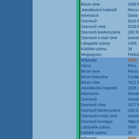
Börze címe
3300 E
Jelentkezési határidő
Nincs
Információ
Gávai
Szervező
Duró M
Szervező címe
3328 E
Szervező telefonszáma
(30) 5
Szervező e-mail címe
üzenet
Látogatók száma
1400
Kiállítók száma
35
Megjegyzés
Földra
Időpontja
2026.
Város
Pécs
Börze neve
Pécsi 
Börze helyszíne
Ciszt
Börze címe
7621 P
Jelentkezési határidő
2026. 
Információ
Horvát
Szervező
Horvát
Szervező címe
1077 B
Szervező telefonszáma
(30) 5
Szervező e-mail címe
üzenet
Szervező honlapja
https:/
Látogatók száma
3300
Kiállítók száma
25
Időpontja
2026. 