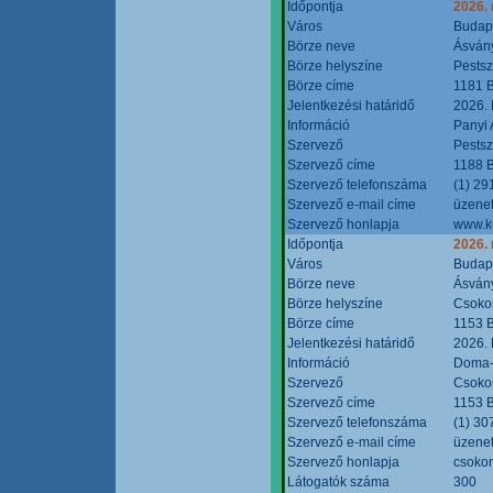
Időpontja
2026.
Város
Budap
Börze neve
Ásvány
Börze helyszíne
Pestsz
Börze címe
1181 B
Jelentkezési határidő
2026.
Információ
Panyi 
Szervező
Pestsz
Szervező címe
1188 B
Szervező telefonszáma
(1) 29
Szervező e-mail címe
üzenet
Szervező honlapja
www.k
Időpontja
2026.
Város
Budap
Börze neve
Ásvány
Börze helyszíne
Csokon
Börze címe
1153 B
Jelentkezési határidő
2026.
Információ
Doma-S
Szervező
Csokon
Szervező címe
1153 B
Szervező telefonszáma
(1) 30
Szervező e-mail címe
üzenet
Szervező honlapja
csoko
Látogatók száma
300