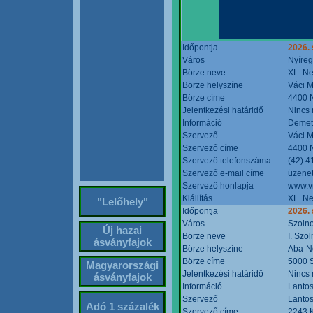
Időpontja
2026. 
Város
Nyíre
Börze neve
XL. Ne
Börze helyszíne
Váci M
Börze címe
4400 N
Jelentkezési határidő
Nincs
Információ
Demete
Szervező
Váci M
Szervező címe
4400 N
Szervező telefonszáma
(42) 4
Szervező e-mail címe
üzenet
Szervező honlapja
www.v
Kiállítás
XL. Ne
"Lelőhely"
Időpontja
2026.
Város
Szoln
Új hazai
Börze neve
I. Szo
ásványfajok
Börze helyszíne
Aba-N
Börze címe
5000 S
Magyarországi
Jelentkezési határidő
Nincs
ásványfajok
Információ
Lantos
Szervező
Lantos
Adó 1 százalék
Szervező címe
2243 K