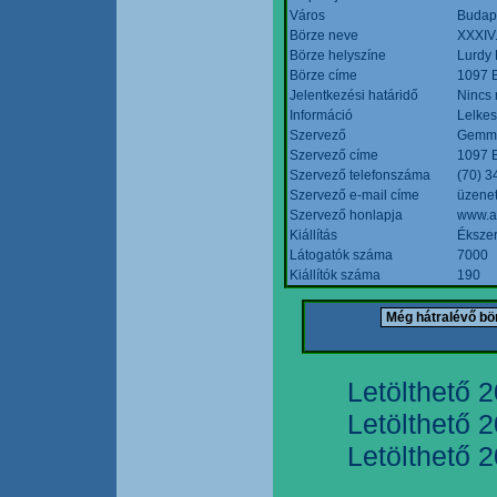
Város
Budap
Börze neve
XXXIV.
Börze helyszíne
Lurdy
Börze címe
1097 B
Jelentkezési határidő
Nincs
Információ
Lelkes
Szervező
Gemmi
Szervező címe
1097 B
Szervező telefonszáma
(70) 3
Szervező e-mail címe
üzenet
Szervező honlapja
www.a
Kiállítás
Ékszer
Látogatók száma
7000
Kiállítók száma
190
Letölthető 
Letölthető 
Letölthető 