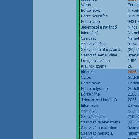
Város
Fertőd
Börze neve
II. Fe
Börze helyszíne
Kultur
Börze címe
9431 F
Jelentkezési határidő
Nincs
Információ
Német
Szervező
Német
Szervező címe
8174 B
Szervező telefonszáma
(20) 9
Szervező e-mail címe
üzenet
Látogatók száma
1450
Kiállítók száma
28
Időpontja
2026. 
Város
Gödöl
Börze neve
Gödöll
Börze helyszíne
Gödöll
Börze címe
2100 G
Jelentkezési határidő
2026. 
Információ
Barkát
Szervező
Barkát
Szervező címe
2100 G
Szervező telefonszáma
(20) 5
Szervező e-mail címe
üzenet
Szervező honlapja
https:
Kiállítás
Ásvány