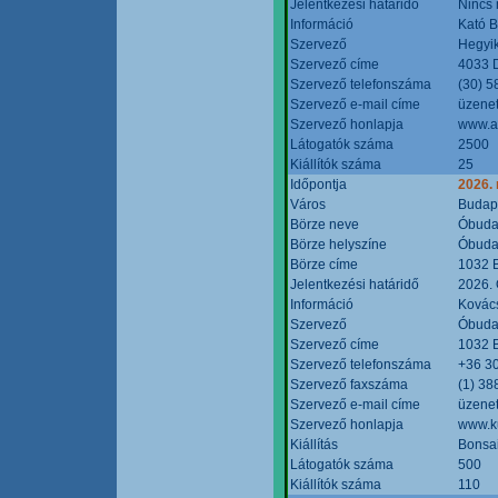
Jelentkezési határidő
Nincs
Információ
Kató 
Szervező
Hegyik
Szervező címe
4033 D
Szervező telefonszáma
(30) 5
Szervező e-mail címe
üzenet
Szervező honlapja
www.a
Látogatók száma
2500
Kiállítók száma
25
Időpontja
2026.
Város
Budap
Börze neve
Óbudai
Börze helyszíne
Óbudai
Börze címe
1032 B
Jelentkezési határidő
2026. 
Információ
Kovács
Szervező
Óbudai
Szervező címe
1032 B
Szervező telefonszáma
+36 3
Szervező faxszáma
(1) 38
Szervező e-mail címe
üzenet
Szervező honlapja
www.ku
Kiállítás
Bonsai
Látogatók száma
500
Kiállítók száma
110