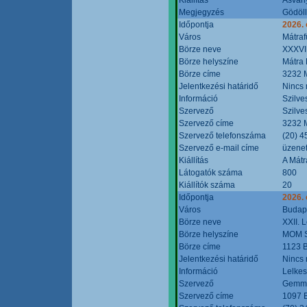
Megjegyzés
Gödöll
Időpontja
2026. 
Város
Mátraf
Börze neve
XXXVII
Börze helyszíne
Mátra 
Börze címe
3232 M
Jelentkezési határidő
Nincs
Információ
Szilve
Szervező
Szilve
Szervező címe
3232 M
Szervező telefonszáma
(20) 4
Szervező e-mail címe
üzenet
Kiállítás
A Mátr
Látogatók száma
800
Kiállítók száma
20
Időpontja
2026. 
Város
Budap
Börze neve
XXII. 
Börze helyszíne
MOM S
Börze címe
1123 B
Jelentkezési határidő
Nincs
Információ
Lelkes
Szervező
Gemmi
Szervező címe
1097 B