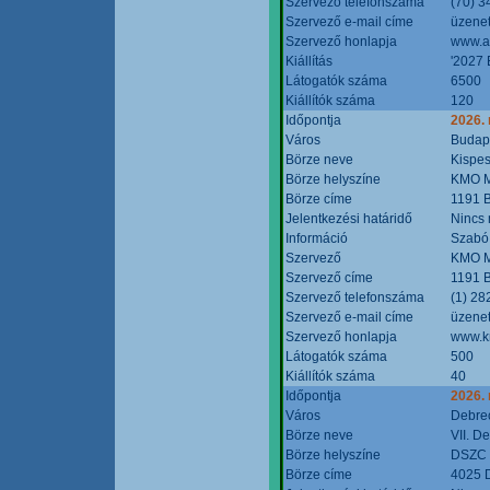
Szervező telefonszáma
(70) 3
Szervező e-mail címe
üzenet
Szervező honlapja
www.a
Kiállítás
'2027 
Látogatók száma
6500
Kiállítók száma
120
Időpontja
2026.
Város
Budap
Börze neve
Kispes
Börze helyszíne
KMO M
Börze címe
1191 B
Jelentkezési határidő
Nincs
Információ
Szabó
Szervező
KMO M
Szervező címe
1191 B
Szervező telefonszáma
(1) 28
Szervező e-mail címe
üzenet
Szervező honlapja
www.k
Látogatók száma
500
Kiállítók száma
40
Időpontja
2026.
Város
Debre
Börze neve
VII. D
Börze helyszíne
DSZC M
Börze címe
4025 D