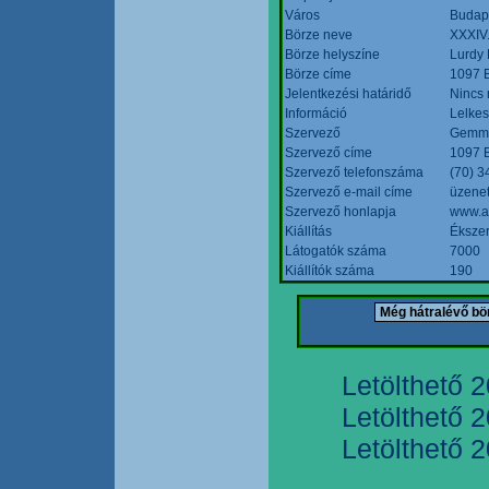
Város
Budap
Börze neve
XXXIV.
Börze helyszíne
Lurdy
Börze címe
1097 B
Jelentkezési határidő
Nincs
Információ
Lelkes
Szervező
Gemmi
Szervező címe
1097 B
Szervező telefonszáma
(70) 3
Szervező e-mail címe
üzenet
Szervező honlapja
www.a
Kiállítás
Ékszer
Látogatók száma
7000
Kiállítók száma
190
Letölthető 
Letölthető 
Letölthető 