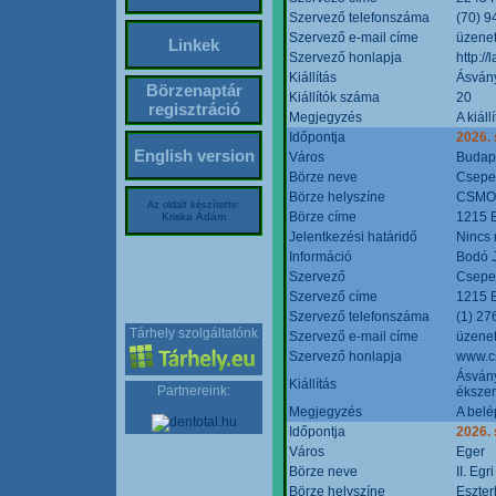
Szervező telefonszáma
(70) 9
Szervező e-mail címe
üzenet
Linkek
Szervező honlapja
http:/
Kiállítás
Ásván
Börzenaptár
Kiállítók száma
20
regisztráció
Megjegyzés
A kiál
Időpontja
2026.
English version
Város
Budap
Börze neve
Csepel
Börze helyszíne
CSMO 
Az oldalt készítette:
Börze címe
1215 B
Kriska Ádám
Jelentkezési határidő
Nincs
Információ
Bodó 
Szervező
Csepel
Szervező címe
1215 B
Szervező telefonszáma
(1) 27
Tárhely szolgáltatónk
Szervező e-mail címe
üzenet
Szervező honlapja
www.c
Ásvány
Kiállítás
Partnereink:
ékszer
Megjegyzés
A belé
Időpontja
2026.
Város
Eger
Börze neve
II. Eg
Börze helyszíne
Eszter