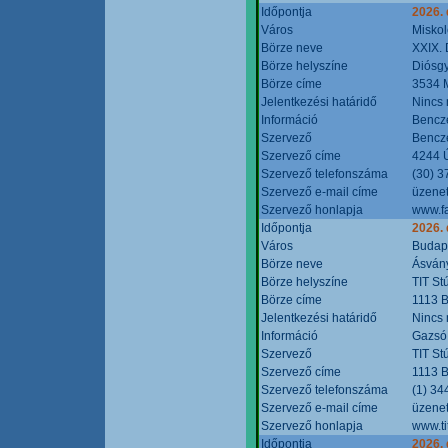
Időpontja
2026.
Város
Miskol
Börze neve
XXIX. 
Börze helyszíne
Diósg
Börze címe
3534 M
Jelentkezési határidő
Nincs
Információ
Bencze
Szervező
Bencze
Szervező címe
4244 Ú
Szervező telefonszáma
(30) 3
Szervező e-mail címe
üzenet
Szervező honlapja
www.f
Időpontja
2026.
Város
Budap
Börze neve
Ásvány
Börze helyszíne
TIT St
Börze címe
1113 B
Jelentkezési határidő
Nincs
Információ
Gazsó 
Szervező
TIT St
Szervező címe
1113 B
Szervező telefonszáma
(1) 34
Szervező e-mail címe
üzenet
Szervező honlapja
www.ti
Időpontja
2026.