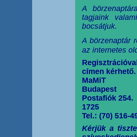
A börzenaptár
tagjaink valam
bocsátjuk.
A börzenaptár r
az internetes o
Regisztrációva
címen kérhető.
MaMiT
Budapest
Postafiók 254.
1725
Tel.: (70) 516-4
Kérjük a tiszt
szíveskedjen