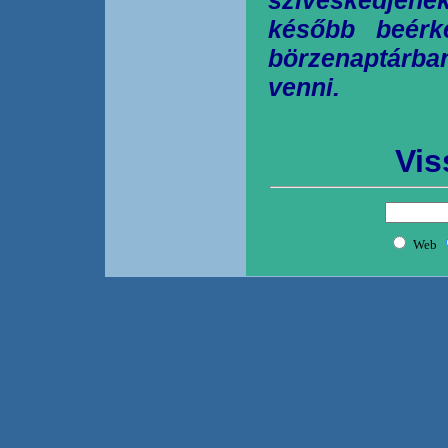
később beérk
börzenaptárb
venni.
Vis