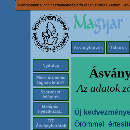
Weboldalunk a jobb használhatóság érdekében sütiket alkalmaz. Szolg
Le
Ásványbörzék
Táborok
Nyitólap
Ásvány
Miért érdemes
tagnak lenni?
Az adatok z
Szervezeti
felépítés
Belépési
Új kedvezménye
nyilatkozat...
TIT
Örömmel értesít
Ásványbarátok