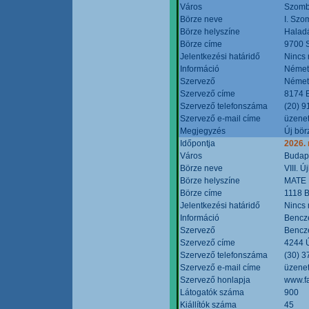
Város
Szomb
Börze neve
I. Szo
Börze helyszíne
Halad
Börze címe
9700 S
Jelentkezési határidő
Nincs
Információ
Német
Szervező
Német
Szervező címe
8174 B
Szervező telefonszáma
(20) 9
Szervező e-mail címe
üzenet
Megjegyzés
Új bör
Időpontja
2026.
Város
Budap
Börze neve
VIII. 
Börze helyszíne
MATE 
Börze címe
1118 B
Jelentkezési határidő
Nincs
Információ
Bencze
Szervező
Bencze
Szervező címe
4244 Ú
Szervező telefonszáma
(30) 3
Szervező e-mail címe
üzenet
Szervező honlapja
www.f
Látogatók száma
900
Kiállítók száma
45