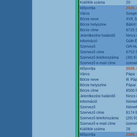
Kiállítók száma
20
Időpontja
2026.
Város
Szege
Börze neve
XVII. 
Börze helyszíne
Bálint
Börze címe
6725 S
Jelentkezési határidő
Nincs
Információ
Gúth 
Szervező
O/A Hu
Szervező címe
6753 S
Szervező telefonszáma
(30) 6
Szervező e-mail címe
üzenet
Időpontja
2026.
Város
Pápa
Börze neve
III. P
Börze helyszíne
Pápai 
Börze címe
8500 P
Jelentkezési határidő
Nincs
Információ
Német
Szervező
Német
Szervező címe
8174 B
Szervező telefonszáma
(20) 9
Szervező e-mail címe
üzenet
Kiállítók száma
28
Időpontja
2026.