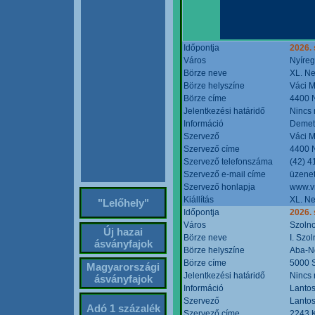
Időpontja
2026. 
Város
Nyíre
Börze neve
XL. Ne
Börze helyszíne
Váci M
Börze címe
4400 N
Jelentkezési határidő
Nincs
Információ
Demete
Szervező
Váci M
Szervező címe
4400 N
Szervező telefonszáma
(42) 4
Szervező e-mail címe
üzenet
Szervező honlapja
www.v
Kiállítás
XL. Ne
"Lelőhely"
Időpontja
2026.
Város
Szoln
Új hazai
Börze neve
I. Szo
ásványfajok
Börze helyszíne
Aba-N
Börze címe
5000 S
Magyarországi
Jelentkezési határidő
Nincs
ásványfajok
Információ
Lantos
Szervező
Lantos
Adó 1 százalék
Szervező címe
2243 K