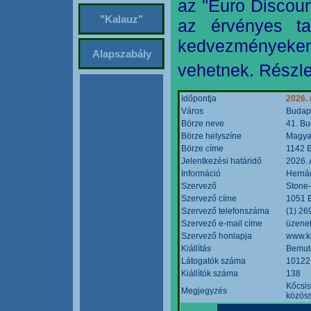
az "Euro Discoun
"Kalauz"
az érvényes ta
kedvezményeke
Alapszabály
vehetnek. Részle
Időpontja
2026. 
Város
Budap
Börze neve
41. Bu
Börze helyszíne
Magyar
Börze címe
1142 B
Jelentkezési határidő
2026. 
Információ
Hernád
Szervező
Stone-
Szervező címe
1051 B
Szervező telefonszáma
(1) 26
Szervező e-mail címe
üzenet
Szervező honlapja
www.k
Kiállítás
Bemut
Látogatók száma
10122
Kiállítók száma
138
Kőcsis
Megjegyzés
közöss