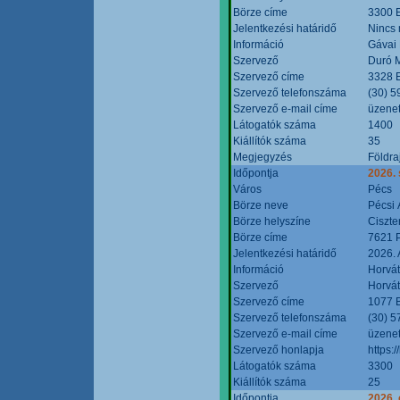
Börze címe
3300 E
Jelentkezési határidő
Nincs
Információ
Gávai
Szervező
Duró M
Szervező címe
3328 E
Szervező telefonszáma
(30) 5
Szervező e-mail címe
üzenet
Látogatók száma
1400
Kiállítók száma
35
Megjegyzés
Földra
Időpontja
2026.
Város
Pécs
Börze neve
Pécsi 
Börze helyszíne
Ciszt
Börze címe
7621 P
Jelentkezési határidő
2026. 
Információ
Horvát
Szervező
Horvát
Szervező címe
1077 B
Szervező telefonszáma
(30) 5
Szervező e-mail címe
üzenet
Szervező honlapja
https:/
Látogatók száma
3300
Kiállítók száma
25
Időpontja
2026. 