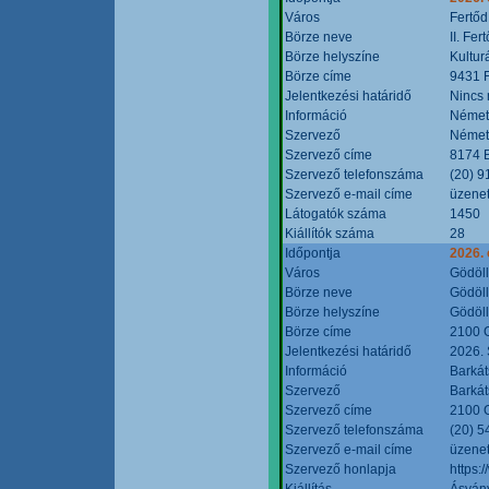
Város
Fertőd
Börze neve
II. Fe
Börze helyszíne
Kultur
Börze címe
9431 F
Jelentkezési határidő
Nincs
Információ
Német
Szervező
Német
Szervező címe
8174 B
Szervező telefonszáma
(20) 9
Szervező e-mail címe
üzenet
Látogatók száma
1450
Kiállítók száma
28
Időpontja
2026. 
Város
Gödöl
Börze neve
Gödöll
Börze helyszíne
Gödöll
Börze címe
2100 G
Jelentkezési határidő
2026. 
Információ
Barkát
Szervező
Barkát
Szervező címe
2100 G
Szervező telefonszáma
(20) 5
Szervező e-mail címe
üzenet
Szervező honlapja
https:
Kiállítás
Ásvány