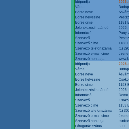
Időpontja
2026.
Város
Budap
Börze neve
Ásvány
Börze helyszíne
Pestsz
Börze címe
1181 B
Jelentkezési határidő
2026.
Információ
Panyi 
Szervező
Pestsz
Szervező címe
1188 B
Szervező telefonszáma
(1) 29
Szervező e-mail címe
üzenet
Szervező honlapja
www.k
Időpontja
2026.
Város
Budap
Börze neve
Ásvány
Börze helyszíne
Csokon
Börze címe
1153 B
Jelentkezési határidő
2026.
Információ
Doma-S
Szervező
Csokon
Szervező címe
1153 B
Szervező telefonszáma
(1) 30
Szervező e-mail címe
üzenet
Szervező honlapja
csoko
Látogatók száma
300