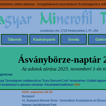
rdekében sütiket alkalmaz. Szolgáltatásaink használatával Ön beleegyezik a süt
Levelezési cím: 1725 Pesterzsébet 1, Pf.: 254
Táborok
Kiadványaink
Geoda
Galéri
Ásványbörze-naptár 
Az adatok zárása 2025. novemberi 1-én tö
gjainknak
gy Társaságunk csatlakozott az "Euro Discount Club" rendszerhez. Ezáltal tagjain
ide
továbbiakat is igénybe vehetnek. Részletekért kattintson
!
2026. augusztus 28-30.
Budapest
41. Budapest Mineral Show - Nemzetközi Ásványbörze és Ékszerki
Magyar Vasúttörténeti Park