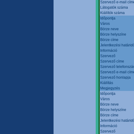
Szervező e-mail cím
Látogatók száma
Kiállítók száma
Időpontja
Város
Börze neve
Börze helyszíne
Börze címe
Jelentkezési határid
Információ
Szervező
Szervező címe
Szervező telefonsz
Szervező e-mail cím
Szervező honlapja
Kiállítás
Megjegyzés
Időpontja
Város
Börze neve
Börze helyszíne
Börze címe
Jelentkezési határid
Információ
Szervező