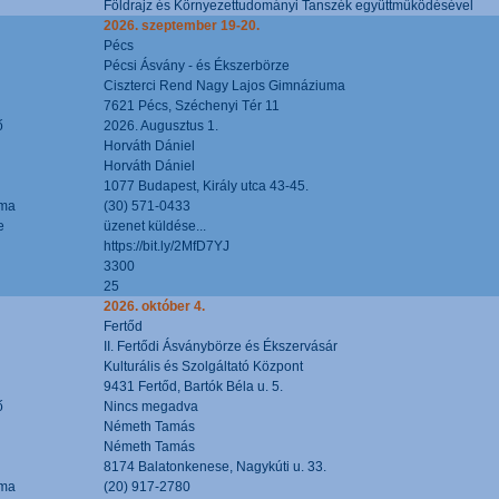
Földrajz és Környezettudományi Tanszék együttműködésével
2026. szeptember 19-20.
Pécs
Pécsi Ásvány - és Ékszerbörze
Ciszterci Rend Nagy Lajos Gimnáziuma
7621 Pécs, Széchenyi Tér 11
ő
2026. Augusztus 1.
Horváth Dániel
Horváth Dániel
1077 Budapest, Király utca 43-45.
áma
(30) 571-0433
e
üzenet küldése...
https://bit.ly/2MfD7YJ
3300
25
2026. október 4.
Fertőd
II. Fertődi Ásványbörze és Ékszervásár
Kulturális és Szolgáltató Központ
9431 Fertőd, Bartók Béla u. 5.
ő
Nincs megadva
Németh Tamás
Németh Tamás
8174 Balatonkenese, Nagykúti u. 33.
áma
(20) 917-2780