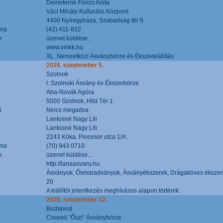
Demeterné Fórizs Anita
Váci Mihály Kulturális Központ
4400 Nyíregyháza, Szabadság tér 9.
áma
(42) 411-822
e
üzenet küldése...
www.vmkk.hu
XL. Nemzetközi Ásványbörze és Ékszerkiállítás
2026. szeptember 5.
Szolnok
I. Szolnoki Ásvány és Ékszerbörze
Aba-Novák Agóra
5000 Szolnok, Hild Tér 1
ő
Nincs megadva
Lantosné Nagy Lili
Lantosné Nagy Lili
2243 Kóka, Pincesor utca 1/A.
áma
(70) 943 0710
e
üzenet küldése...
http://lanaasvany.hu
Ásványok, Ősmaradványok, Ásványékszerek, Drágaköves ékszer
20
A kiállítói jelentkezés meghívásos alapon történik.
2026. szeptember 12.
Budapest
Csepeli "Őszi" Ásványbörze