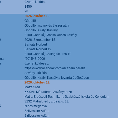
e
üzenet küldése...
1450
28
2026. október 10.
Gödöllő
Gödöllői ásvány és ékszer gála
Gödöllői Királyi Kastély
2100 Gödöllő, Grassalkovich-kastély
ő
2026. Szeptember 15.
Barkáts Norbert
Barkáts Norbert ev.
2100 Gödöllő, Csillagfürt utca 10.
áma
(20) 548-0009
e
üzenet küldése...
https://www.facebook.com/arcanamineralis
Ásvány kiállítás
Gödöllői Királyi Kastély a lovarda épületében
2026. október 11.
Mátrafüred
XXXVII. Mátrafüredi Ásványbörze
Mátra Erdészeti Technikum, Szakképző iskola és Kollégium
3232 Mátrafüred , Erdész u. 11.
ő
Nincs megadva
Szilveszter Ádám
Szilveszter Ádám