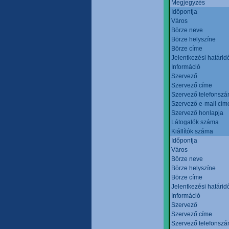
Megjegyzés
Időpontja
Város
Börze neve
Börze helyszíne
Börze címe
Jelentkezési határid
Információ
Szervező
Szervező címe
Szervező telefonsz
Szervező e-mail cím
Szervező honlapja
Látogatók száma
Kiállítók száma
Időpontja
Város
Börze neve
Börze helyszíne
Börze címe
Jelentkezési határid
Információ
Szervező
Szervező címe
Szervező telefonsz