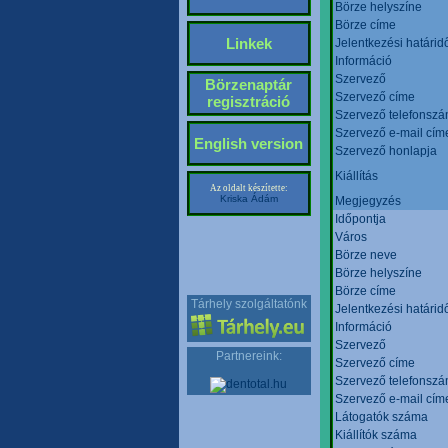
Börze helyszíne
Börze címe
Linkek
Jelentkezési határid
Információ
Szervező
Börzenaptár
Szervező címe
regisztráció
Szervező telefonsz
Szervező e-mail cím
English version
Szervező honlapja
Kiállítás
Az oldalt készítette:
Kriska Ádám
Megjegyzés
Időpontja
Város
Börze neve
Börze helyszíne
Börze címe
Tárhely szolgáltatónk
Jelentkezési határid
Információ
Szervező
Partnereink:
Szervező címe
Szervező telefonsz
Szervező e-mail cím
Látogatók száma
Kiállítók száma