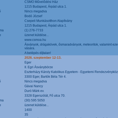
CSMO Művelődési Ház
1215 Budapest, Árpád utca 1.
ő
Nincs megadva
Bodó József
Csepeli Munkásotthon Alapítvány
1215 Budapest, Árpád utca 1.
áma
(1) 276-7733
e
üzenet küldése...
www.csmoa.hu
Ásványok, drágakövek, ősmaradványok, meteoritok, valamint ezekbő
vására.
A belépés díjtalan!
2026. szeptember 12-13.
Eger
II. Egri Ásványbörze
Eszterházy Károly Katolikus Egyetem - Egyetemi Rendezvényköz
3300 Eger, Bartók Béla Tér 4.
ő
Nincs megadva
Gávai Nancy
Duró Márk ev.
3328 Egerszólát, Fő utca 70.
áma
(30) 595 5050
e
üzenet küldése...
1400
35