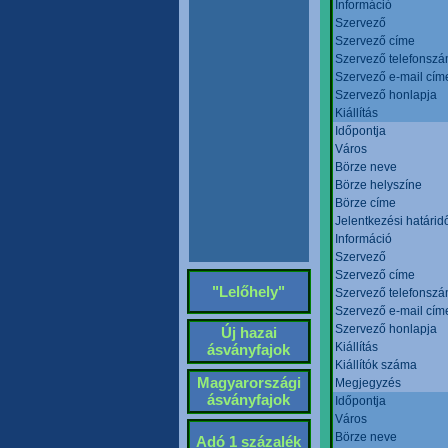
Információ
Szervező
Szervező címe
Szervező telefonsz
Szervező e-mail cím
Szervező honlapja
Kiállítás
Időpontja
Város
Börze neve
Börze helyszíne
Börze címe
Jelentkezési határid
Információ
Szervező
Szervező címe
"Lelőhely"
Szervező telefonsz
Szervező e-mail cím
Szervező honlapja
Új hazai
Kiállítás
ásványfajok
Kiállítók száma
Magyarországi
Megjegyzés
ásványfajok
Időpontja
Város
Börze neve
Adó 1 százalék