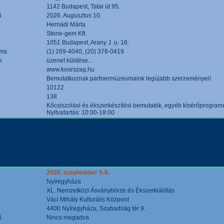
1142 Budapest, Tatai út 95.
ő
2026. Augusztus 10.
Hernádi Márta
Stone-gem Kft.
1051 Budapest, Arany J. u. 16.
áma
(1) 269-4040, (20) 378-0419
e
üzenet küldése...
www.koorszag.hu
Bemutatkoznak partnermúzeumaink legújabb szerzeményei!
10122
138
Kőcsiszolási és ékszerkészítési bemutatók, egyéb kísérőprogramo
Nyitvatartás: 10:00-18:00
2026. szeptember 5-6.
Nyíregyháza
XL. Nemzetközi Ásványbörze és Ékszerkiállítás
Váci Mihály Kulturális Központ
4400 Nyíregyháza, Szabadság tér 9.
ő
Nincs megadva