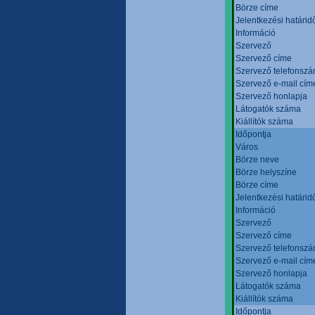
Börze címe
Jelentkezési határid
Információ
Szervező
Szervező címe
Szervező telefonsz
Szervező e-mail cím
Szervező honlapja
Látogatók száma
Kiállítók száma
Időpontja
Város
Börze neve
Börze helyszíne
Börze címe
Jelentkezési határid
Információ
Szervező
Szervező címe
Szervező telefonsz
Szervező e-mail cím
Szervező honlapja
Látogatók száma
Kiállítók száma
Időpontja