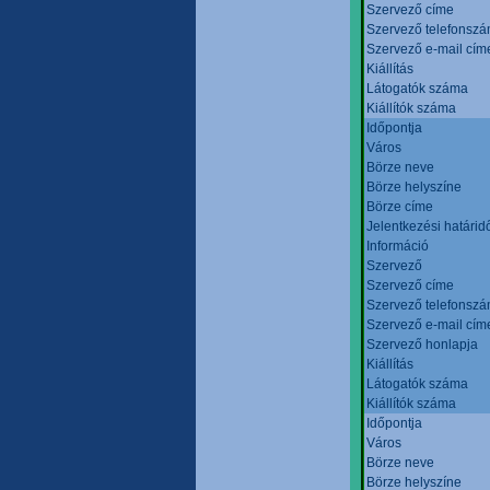
Szervező címe
Szervező telefonsz
Szervező e-mail cím
Kiállítás
Látogatók száma
Kiállítók száma
Időpontja
Város
Börze neve
Börze helyszíne
Börze címe
Jelentkezési határid
Információ
Szervező
Szervező címe
Szervező telefonsz
Szervező e-mail cím
Szervező honlapja
Kiállítás
Látogatók száma
Kiállítók száma
Időpontja
Város
Börze neve
Börze helyszíne