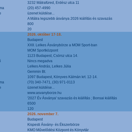
3232 Mátrafüred, Erdész utca 11
áma
(20) 457-4990
e
üzenet küldése...
A Mátra legszebb ásványa 2026 kiállítás és szavazás
800
20
2026. október 17-18.
Budapest
XXII. Lelkes Ásványbörze a MOM Sport-ban
MOM Sportközpont
1123 Budapest, Csörsz utca 14.
ő
Nincs megadva
Lelkes András, Lelkes Júlia
Gemmin Bt.
1097 Budapest, Könyves Kálmán krt. 12-14.
áma
(70) 340-7471, (30) 971-0113
e
üzenet küldése...
www.asvanyborze.hu
'2027 Év Ásványa' szavazás és kiállítás ; Bonsai kiállítás
6500
120
2026. november 7.
Budapest
Kispesti Ásvány- és Ékszerbörze
KMO Művelődési Központ és Könyvtár