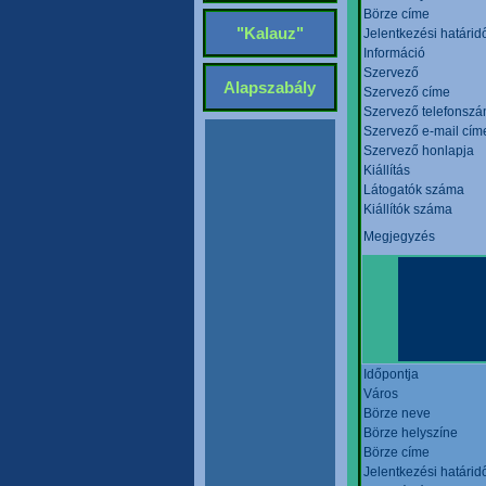
Börze címe
"Kalauz"
Jelentkezési határid
Információ
Szervező
Alapszabály
Szervező címe
Szervező telefonsz
Szervező e-mail cím
Szervező honlapja
Kiállítás
Látogatók száma
Kiállítók száma
Megjegyzés
Időpontja
Város
Börze neve
Börze helyszíne
Börze címe
Jelentkezési határid