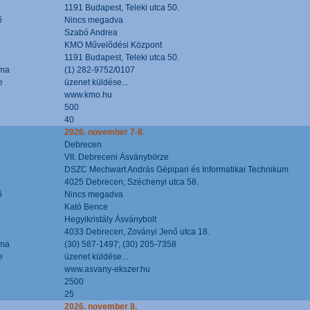
1191 Budapest, Teleki utca 50.
ő
Nincs megadva
Szabó Andrea
KMO Művelődési Központ
1191 Budapest, Teleki utca 50.
áma
(1) 282-9752/0107
e
üzenet küldése...
www.kmo.hu
500
40
2026. november 7-8.
Debrecen
VII. Debreceni Ásványbörze
DSZC Mechwart András Gépipari és Informatikai Technikum
4025 Debrecen, Széchenyi utca 58.
ő
Nincs megadva
Kató Bence
Hegyikristály Ásványbolt
4033 Debrecen, Zoványi Jenő utca 18.
áma
(30) 587-1497; (30) 205-7358
e
üzenet küldése...
www.asvany-ekszer.hu
2500
25
2026. november 8.