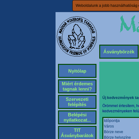
Weboldalunk a jobb használhatóság é
Ásványbörzék
Nyitólap
Miért érdemes
tagnak lenni?
Új kedvezmények ta
Szervezeti
felépítés
Örömmel értesítem, ho
kedvezményeken felül 
Belépési
nyilatkozat...
Időpontja
Város
TIT
Börze neve
Ásványbarátok
Börze helyszíne