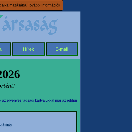
ik alkalmazásába.
További információk
a
Hírek
E-mail
2026
rtént!
k az érvényes tagsági kártyájukkal már az eddigi
állítás