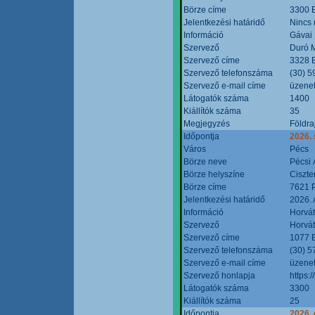
Börze címe
3300 E
Jelentkezési határidő
Nincs
Információ
Gávai
Szervező
Duró M
Szervező címe
3328 E
Szervező telefonszáma
(30) 5
Szervező e-mail címe
üzenet
Látogatók száma
1400
Kiállítók száma
35
Megjegyzés
Földra
Időpontja
2026.
Város
Pécs
Börze neve
Pécsi 
Börze helyszíne
Ciszt
Börze címe
7621 P
Jelentkezési határidő
2026. 
Információ
Horvát
Szervező
Horvát
Szervező címe
1077 B
Szervező telefonszáma
(30) 5
Szervező e-mail címe
üzenet
Szervező honlapja
https:/
Látogatók száma
3300
Kiállítók száma
25
Időpontja
2026. 