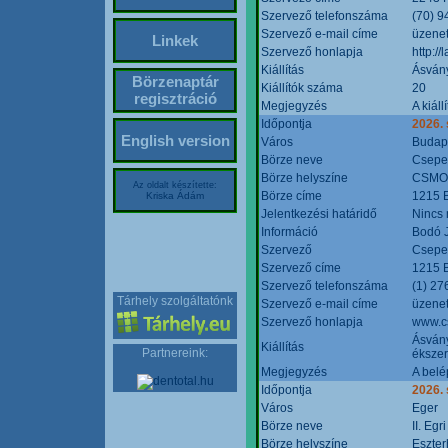
Szervező telefonszáma
(70) 9
Szervező e-mail címe
üzenet
Linkek
Szervező honlapja
http:/
Kiállítás
Ásván
Börzenaptár
Kiállítók száma
20
regisztráció
Megjegyzés
A kiál
Időpontja
2026.
English version
Város
Budap
Börze neve
Csepel
Börze helyszíne
CSMO 
Az oldalt készítette:
Börze címe
1215 B
Kriska Ádám
Jelentkezési határidő
Nincs
Információ
Bodó 
Szervező
Csepel
Szervező címe
1215 B
Szervező telefonszáma
(1) 27
Tárhely szolgáltatónk
Szervező e-mail címe
üzenet
Szervező honlapja
www.c
Ásvány
Kiállítás
Partnereink:
ékszer
Megjegyzés
A belé
Időpontja
2026.
Város
Eger
Börze neve
II. Eg
Börze helyszíne
Eszter