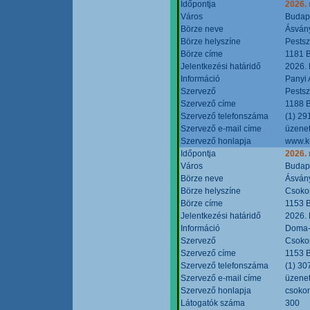
Időpontja
2026.
Város
Budap
Börze neve
Ásvány
Börze helyszíne
Pestsz
Börze címe
1181 B
Jelentkezési határidő
2026.
Információ
Panyi 
Szervező
Pestsz
Szervező címe
1188 B
Szervező telefonszáma
(1) 29
Szervező e-mail címe
üzenet
Szervező honlapja
www.k
Időpontja
2026.
Város
Budap
Börze neve
Ásvány
Börze helyszíne
Csokon
Börze címe
1153 B
Jelentkezési határidő
2026.
Információ
Doma-S
Szervező
Csokon
Szervező címe
1153 B
Szervező telefonszáma
(1) 30
Szervező e-mail címe
üzenet
Szervező honlapja
csoko
Látogatók száma
300