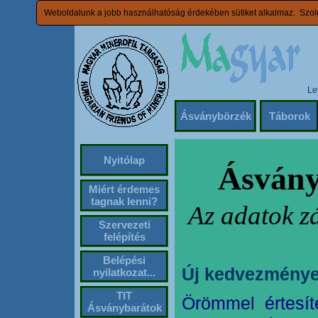
Weboldalunk a jobb használhatóság érdekében sütiket alkalmaz. Szolg
Le
Ásványbörzék
Táborok
Nyitólap
Ásvány
Miért érdemes
tagnak lenni?
Az adatok z
Szervezeti
felépítés
Belépési
Új kedvezménye
nyilatkozat...
TIT
Örömmel értesít
Ásványbarátok