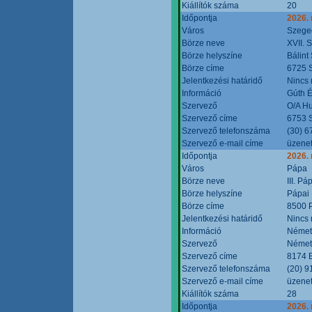
Kiállítók száma
20
Időpontja
2026.
Város
Szege
Börze neve
XVII. 
Börze helyszíne
Bálint
Börze címe
6725 S
Jelentkezési határidő
Nincs
Információ
Gúth 
Szervező
O/A Hu
Szervező címe
6753 S
Szervező telefonszáma
(30) 6
Szervező e-mail címe
üzenet
Időpontja
2026.
Város
Pápa
Börze neve
III. P
Börze helyszíne
Pápai 
Börze címe
8500 P
Jelentkezési határidő
Nincs
Információ
Német
Szervező
Német
Szervező címe
8174 B
Szervező telefonszáma
(20) 9
Szervező e-mail címe
üzenet
Kiállítók száma
28
Időpontja
2026.