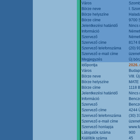
Város
Szomb
Börze neve
I. Szo
Börze helyszíne
Halad
Börze címe
9700 S
Jelentkezési határidő
Nincs
Információ
Német
Szervező
Német
Szervező címe
8174 B
Szervező telefonszáma
(20) 9
Szervező e-mail címe
üzenet
Megjegyzés
Új bör
Időpontja
2026.
Város
Budap
Börze neve
VIII. 
Börze helyszíne
MATE 
Börze címe
1118 B
Jelentkezési határidő
Nincs
Információ
Bencze
Szervező
Bencze
Szervező címe
4244 Ú
Szervező telefonszáma
(30) 3
Szervező e-mail címe
üzenet
Szervező honlapja
www.f
Látogatók száma
900
Kiállítók száma
45