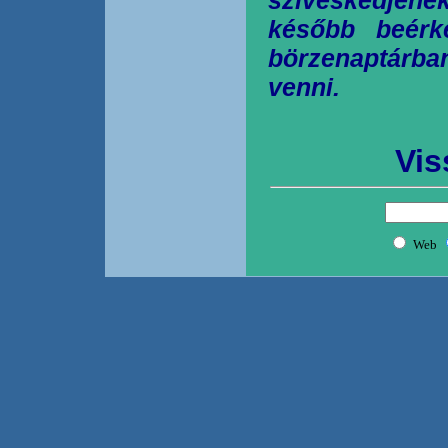
később beérk
börzenaptárb
venni.
Vis