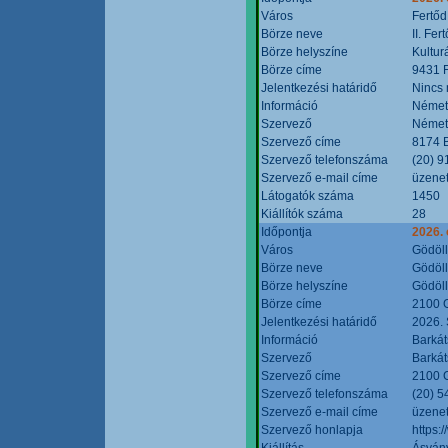
Város
Fertőd
Börze neve
II. Fe
Börze helyszíne
Kultur
Börze címe
9431 F
Jelentkezési határidő
Nincs
Információ
Német
Szervező
Német
Szervező címe
8174 B
Szervező telefonszáma
(20) 9
Szervező e-mail címe
üzenet
Látogatók száma
1450
Kiállítók száma
28
Időpontja
2026. 
Város
Gödöl
Börze neve
Gödöll
Börze helyszíne
Gödöll
Börze címe
2100 G
Jelentkezési határidő
2026. 
Információ
Barkát
Szervező
Barkát
Szervező címe
2100 G
Szervező telefonszáma
(20) 5
Szervező e-mail címe
üzenet
Szervező honlapja
https:
Kiállítás
Ásvány