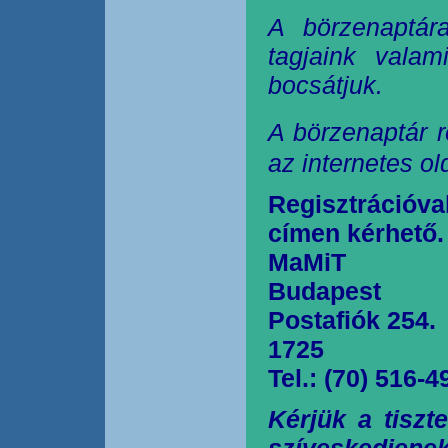
A börzenaptár
tagjaink valam
bocsátjuk.
A börzenaptár r
az internetes o
Regisztrációva
címen kérhető.
MaMiT
Budapest
Postafiók 254.
1725
Tel.: (70) 516-4
Kérjük a tiszt
szíveskedjen