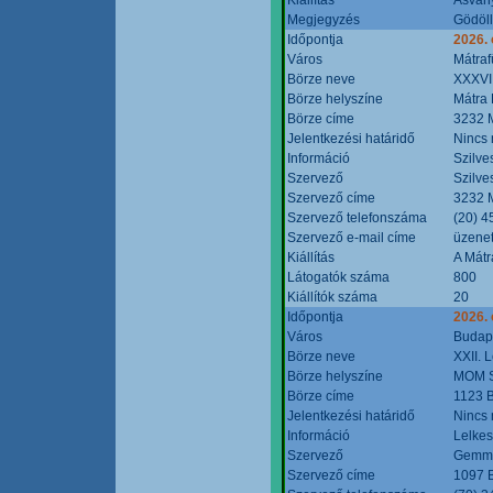
Megjegyzés
Gödöll
Időpontja
2026. 
Város
Mátraf
Börze neve
XXXVII
Börze helyszíne
Mátra 
Börze címe
3232 M
Jelentkezési határidő
Nincs
Információ
Szilve
Szervező
Szilve
Szervező címe
3232 M
Szervező telefonszáma
(20) 4
Szervező e-mail címe
üzenet
Kiállítás
A Mátr
Látogatók száma
800
Kiállítók száma
20
Időpontja
2026. 
Város
Budap
Börze neve
XXII. 
Börze helyszíne
MOM S
Börze címe
1123 B
Jelentkezési határidő
Nincs
Információ
Lelkes
Szervező
Gemmi
Szervező címe
1097 B