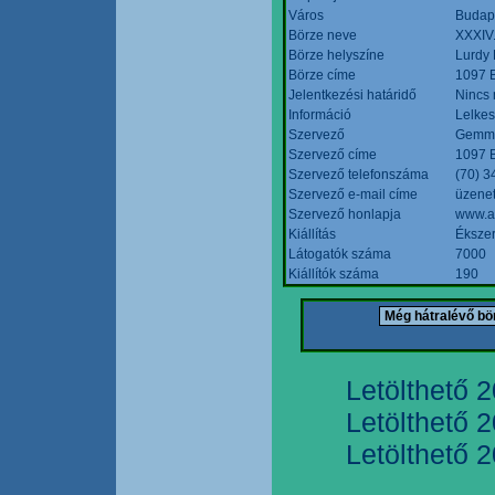
Város
Budap
Börze neve
XXXIV.
Börze helyszíne
Lurdy
Börze címe
1097 B
Jelentkezési határidő
Nincs
Információ
Lelkes
Szervező
Gemmi
Szervező címe
1097 B
Szervező telefonszáma
(70) 3
Szervező e-mail címe
üzenet
Szervező honlapja
www.a
Kiállítás
Ékszer
Látogatók száma
7000
Kiállítók száma
190
Letölthető 
Letölthető 
Letölthető 