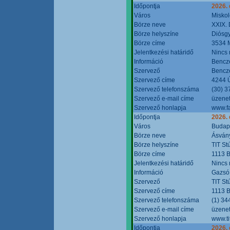
Időpontja
2026.
Város
Miskol
Börze neve
XXIX. 
Börze helyszíne
Diósg
Börze címe
3534 M
Jelentkezési határidő
Nincs
Információ
Bencze
Szervező
Bencze
Szervező címe
4244 Ú
Szervező telefonszáma
(30) 3
Szervező e-mail címe
üzenet
Szervező honlapja
www.f
Időpontja
2026.
Város
Budap
Börze neve
Ásvány
Börze helyszíne
TIT St
Börze címe
1113 B
Jelentkezési határidő
Nincs
Információ
Gazsó 
Szervező
TIT St
Szervező címe
1113 B
Szervező telefonszáma
(1) 34
Szervező e-mail címe
üzenet
Szervező honlapja
www.ti
Időpontja
2026.