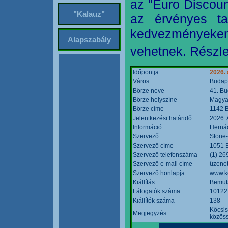
az "Euro Discoun
"Kalauz"
az érvényes ta
kedvezményeke
Alapszabály
vehetnek. Részle
Időpontja
2026. 
Város
Budap
Börze neve
41. Bu
Börze helyszíne
Magyar
Börze címe
1142 B
Jelentkezési határidő
2026. 
Információ
Hernád
Szervező
Stone-
Szervező címe
1051 B
Szervező telefonszáma
(1) 26
Szervező e-mail címe
üzenet
Szervező honlapja
www.k
Kiállítás
Bemut
Látogatók száma
10122
Kiállítók száma
138
Kőcsis
Megjegyzés
közöss