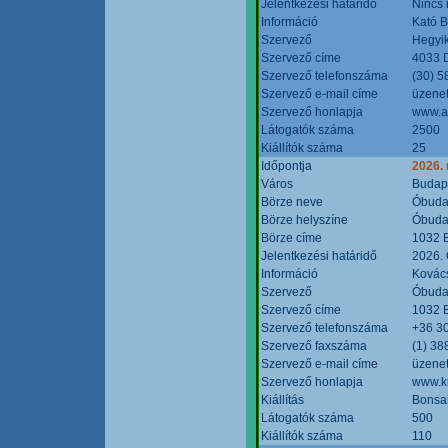
Jelentkezési határidő
Nincs
Információ
Kató 
Szervező
Hegyik
Szervező címe
4033 D
Szervező telefonszáma
(30) 5
Szervező e-mail címe
üzenet
Szervező honlapja
www.a
Látogatók száma
2500
Kiállítók száma
25
Időpontja
2026.
Város
Budap
Börze neve
Óbudai
Börze helyszíne
Óbudai
Börze címe
1032 B
Jelentkezési határidő
2026. 
Információ
Kovács
Szervező
Óbudai
Szervező címe
1032 B
Szervező telefonszáma
+36 3
Szervező faxszáma
(1) 38
Szervező e-mail címe
üzenet
Szervező honlapja
www.ku
Kiállítás
Bonsai
Látogatók száma
500
Kiállítók száma
110