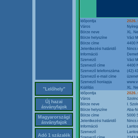
Időpontja
2026. 
Város
Nyíre
Börze neve
XL. Ne
Börze helyszíne
Váci M
Börze címe
4400 N
Jelentkezési határidő
Nincs
Információ
Demete
Szervező
Váci M
Szervező címe
4400 N
Szervező telefonszáma
(42) 4
Szervező e-mail címe
üzenet
Szervező honlapja
www.v
Kiállítás
XL. Ne
"Lelőhely"
Időpontja
2026.
Város
Szoln
Új hazai
Börze neve
I. Szo
ásványfajok
Börze helyszíne
Aba-N
Börze címe
5000 S
Magyarországi
Jelentkezési határidő
Nincs
ásványfajok
Információ
Lantos
Szervező
Lantos
Adó 1 százalék
Szervező címe
2243 K