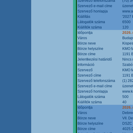
Szervező telefonszáma
(70) 3
Szervező e-mail címe
üzenet
Szervező honlapja
www.a
Kiállítás
'2027 
Látogatók száma
6500
Kiállítók száma
120
Időpontja
2026.
Város
Budap
Börze neve
Kispes
Börze helyszíne
KMO M
Börze címe
1191 B
Jelentkezési határidő
Nincs
Információ
Szabó
Szervező
KMO M
Szervező címe
1191 B
Szervező telefonszáma
(1) 28
Szervező e-mail címe
üzenet
Szervező honlapja
www.k
Látogatók száma
500
Kiállítók száma
40
Időpontja
2026.
Város
Debre
Börze neve
VII. D
Börze helyszíne
DSZC M
Börze címe
4025 D