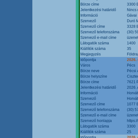
Börze címe
3300 E
Jelentkezési határidő
Nincs
Információ
Gávai
Szervező
Duró M
Szervező címe
3328 E
Szervező telefonszáma
(30) 5
Szervező e-mail címe
üzenet
Látogatók száma
1400
Kiállítók száma
35
Megjegyzés
Földra
Időpontja
2026.
Város
Pécs
Börze neve
Pécsi 
Börze helyszíne
Ciszt
Börze címe
7621 P
Jelentkezési határidő
2026. 
Információ
Horvát
Szervező
Horvát
Szervező címe
1077 B
Szervező telefonszáma
(30) 5
Szervező e-mail címe
üzenet
Szervező honlapja
https:/
Látogatók száma
3300
Kiállítók száma
25
Időpontja
2026. 