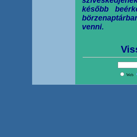
később beérk
börzenaptárb
venni.
Vis