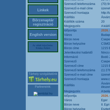
Szervező telefonszáma
(70) 9
Szervező e-mail címe
üzenet
Linkek
Szervező honlapja
http:/
Kiállítás
Ásván
Börzenaptár
Kiállítók száma
20
regisztráció
Megjegyzés
A kiál
Időpontja
2026.
English version
Város
Budap
Börze neve
Csepel
Börze helyszíne
CSMO 
Az oldalt készítette:
Börze címe
1215 B
Kriska Ádám
Jelentkezési határidő
Nincs
Információ
Bodó 
Szervező
Csepel
Szervező címe
1215 B
Szervező telefonszáma
(1) 27
Tárhely szolgáltatónk
Szervező e-mail címe
üzenet
Szervező honlapja
www.c
Ásvány
Kiállítás
Partnereink:
ékszer
Megjegyzés
A belé
Időpontja
2026.
Város
Eger
Börze neve
II. Eg
Börze helyszíne
Eszter