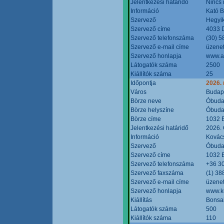
Jelentkezési határidő
Nincs
Információ
Kató 
Szervező
Hegyik
Szervező címe
4033 D
Szervező telefonszáma
(30) 5
Szervező e-mail címe
üzenet
Szervező honlapja
www.a
Látogatók száma
2500
Kiállítók száma
25
Időpontja
2026.
Város
Budap
Börze neve
Óbudai
Börze helyszíne
Óbudai
Börze címe
1032 B
Jelentkezési határidő
2026. 
Információ
Kovács
Szervező
Óbudai
Szervező címe
1032 B
Szervező telefonszáma
+36 3
Szervező faxszáma
(1) 38
Szervező e-mail címe
üzenet
Szervező honlapja
www.ku
Kiállítás
Bonsai
Látogatók száma
500
Kiállítók száma
110