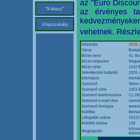
az "Euro Discoun
"Kalauz"
az érvényes ta
kedvezményeke
Alapszabály
vehetnek. Részle
Időpontja
2026. 
Város
Budap
Börze neve
41. Bu
Börze helyszíne
Magyar
Börze címe
1142 B
Jelentkezési határidő
2026. 
Információ
Hernád
Szervező
Stone-
Szervező címe
1051 B
Szervező telefonszáma
(1) 26
Szervező e-mail címe
üzenet
Szervező honlapja
www.k
Kiállítás
Bemut
Látogatók száma
10122
Kiállítók száma
138
Kőcsis
Megjegyzés
közöss