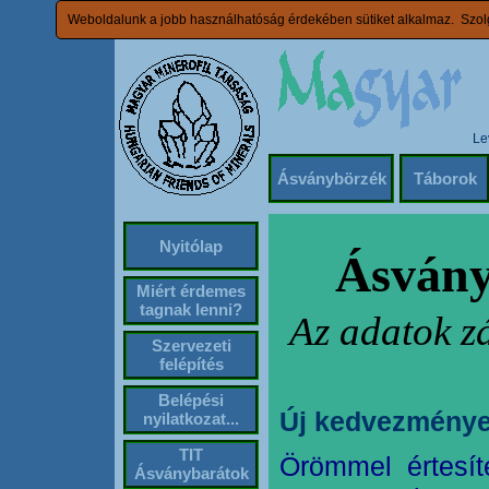
Weboldalunk a jobb használhatóság érdekében sütiket alkalmaz. Szolg
Le
Ásványbörzék
Táborok
Nyitólap
Ásvány
Miért érdemes
tagnak lenni?
Az adatok z
Szervezeti
felépítés
Belépési
Új kedvezménye
nyilatkozat...
TIT
Örömmel értesít
Ásványbarátok