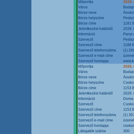
Időpontja
2026.
Város
Budap
Börze neve
Ásvány
Börze helyszíne
Pestsz
Börze címe
1181 B
Jelentkezési határidő
2026.
Információ
Panyi 
Szervező
Pestsz
Szervező címe
1188 B
Szervező telefonszáma
(1) 29
Szervező e-mail címe
üzenet
Szervező honlapja
www.k
Időpontja
2026.
Város
Budap
Börze neve
Ásvány
Börze helyszíne
Csokon
Börze címe
1153 B
Jelentkezési határidő
2026.
Információ
Doma-S
Szervező
Csokon
Szervező címe
1153 B
Szervező telefonszáma
(1) 30
Szervező e-mail címe
üzenet
Szervező honlapja
csoko
Látogatók száma
300