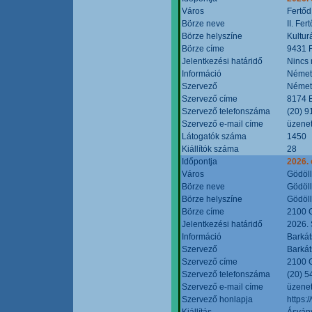
Város
Fertőd
Börze neve
II. Fe
Börze helyszíne
Kultur
Börze címe
9431 F
Jelentkezési határidő
Nincs
Információ
Német
Szervező
Német
Szervező címe
8174 B
Szervező telefonszáma
(20) 9
Szervező e-mail címe
üzenet
Látogatók száma
1450
Kiállítók száma
28
Időpontja
2026. 
Város
Gödöl
Börze neve
Gödöll
Börze helyszíne
Gödöll
Börze címe
2100 G
Jelentkezési határidő
2026. 
Információ
Barkát
Szervező
Barkát
Szervező címe
2100 G
Szervező telefonszáma
(20) 5
Szervező e-mail címe
üzenet
Szervező honlapja
https:
Kiállítás
Ásvány