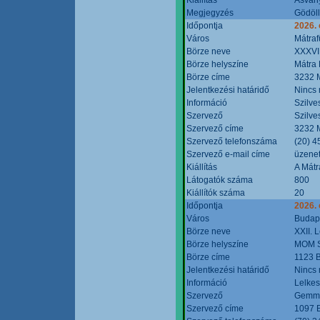
Megjegyzés
Gödöll
Időpontja
2026. 
Város
Mátraf
Börze neve
XXXVII
Börze helyszíne
Mátra 
Börze címe
3232 M
Jelentkezési határidő
Nincs
Információ
Szilve
Szervező
Szilve
Szervező címe
3232 M
Szervező telefonszáma
(20) 4
Szervező e-mail címe
üzenet
Kiállítás
A Mátr
Látogatók száma
800
Kiállítók száma
20
Időpontja
2026. 
Város
Budap
Börze neve
XXII. 
Börze helyszíne
MOM S
Börze címe
1123 B
Jelentkezési határidő
Nincs
Információ
Lelkes
Szervező
Gemmi
Szervező címe
1097 B