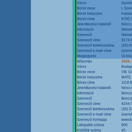
Város
Szomb
Börze neve
I. Szo
Börze helyszíne
Halad
Börze címe
9700 S
Jelentkezési határidő
Nincs
Információ
Német
Szervező
Német
Szervező címe
8174 B
Szervező telefonszáma
(20) 9
Szervező e-mail címe
üzenet
Megjegyzés
Új bör
Időpontja
2026.
Város
Budap
Börze neve
VIII. 
Börze helyszíne
MATE 
Börze címe
1118 B
Jelentkezési határidő
Nincs
Információ
Bencze
Szervező
Bencze
Szervező címe
4244 Ú
Szervező telefonszáma
(30) 3
Szervező e-mail címe
üzenet
Szervező honlapja
www.f
Látogatók száma
900
Kiállítók száma
45