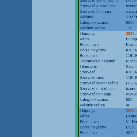
Szervező telefonszáma
(70) 3
Szervező e-mail címe
üzenet
Szervező honlapja
www.a
Kiállítás
'2027 
Látogatók száma
6500
Kiállítók száma
120
Időpontja
2026.
Város
Budap
Börze neve
Kispes
Börze helyszíne
KMO M
Börze címe
1191 B
Jelentkezési határidő
Nincs
Információ
Szabó
Szervező
KMO M
Szervező címe
1191 B
Szervező telefonszáma
(1) 28
Szervező e-mail címe
üzenet
Szervező honlapja
www.k
Látogatók száma
500
Kiállítók száma
40
Időpontja
2026.
Város
Debre
Börze neve
VII. D
Börze helyszíne
DSZC M
Börze címe
4025 D