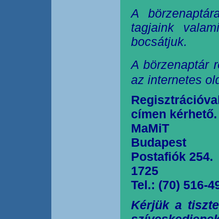
A börzenaptár
tagjaink valam
bocsátjuk.
A börzenaptár r
az internetes o
Regisztrációva
címen kérhető.
MaMiT
Budapest
Postafiók 254.
1725
Tel.: (70) 516-4
Kérjük a tiszt
szíveskedjen