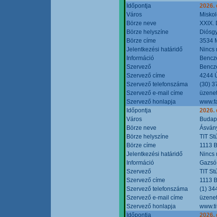
Időpontja
2026.
Város
Miskol
Börze neve
XXIX. 
Börze helyszíne
Diósg
Börze címe
3534 M
Jelentkezési határidő
Nincs
Információ
Bencze
Szervező
Bencze
Szervező címe
4244 Ú
Szervező telefonszáma
(30) 3
Szervező e-mail címe
üzenet
Szervező honlapja
www.f
Időpontja
2026.
Város
Budap
Börze neve
Ásvány
Börze helyszíne
TIT St
Börze címe
1113 B
Jelentkezési határidő
Nincs
Információ
Gazsó 
Szervező
TIT St
Szervező címe
1113 B
Szervező telefonszáma
(1) 34
Szervező e-mail címe
üzenet
Szervező honlapja
www.ti
Időpontja
2026.