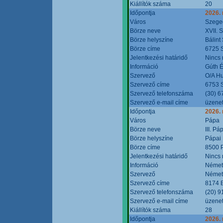
Kiállítók száma
20
Időpontja
2026.
Város
Szege
Börze neve
XVII. 
Börze helyszíne
Bálint
Börze címe
6725 S
Jelentkezési határidő
Nincs
Információ
Gúth 
Szervező
O/A Hu
Szervező címe
6753 S
Szervező telefonszáma
(30) 6
Szervező e-mail címe
üzenet
Időpontja
2026.
Város
Pápa
Börze neve
III. P
Börze helyszíne
Pápai 
Börze címe
8500 P
Jelentkezési határidő
Nincs
Információ
Német
Szervező
Német
Szervező címe
8174 B
Szervező telefonszáma
(20) 9
Szervező e-mail címe
üzenet
Kiállítók száma
28
Időpontja
2026.