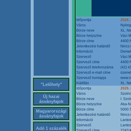
Időpontja
2026. 
Város
Nyíre
Börze neve
XL. Ne
Börze helyszíne
Váci M
Börze címe
4400 N
Jelentkezési határidő
Nincs
Információ
Demete
Szervező
Váci M
Szervező címe
4400 N
Szervező telefonszáma
(42) 4
Szervező e-mail címe
üzenet
Szervező honlapja
www.v
Kiállítás
XL. Ne
"Lelőhely"
Időpontja
2026.
Város
Szoln
Új hazai
Börze neve
I. Szo
ásványfajok
Börze helyszíne
Aba-N
Börze címe
5000 S
Magyarországi
Jelentkezési határidő
Nincs
ásványfajok
Információ
Lantos
Szervező
Lantos
Adó 1 százalék
Szervező címe
2243 K