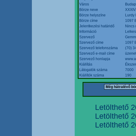
Város
Budap
Börze neve
XXXIV.
Börze helyszíne
Lurdy
Börze címe
1097 B
Jelentkezési határidő
Nincs
Információ
Lelkes
Szervező
Gemmi
Szervező címe
1097 B
Szervező telefonszáma
(70) 3
Szervező e-mail címe
üzenet
Szervező honlapja
www.a
Kiállítás
Ékszer
Látogatók száma
7000
Kiállítók száma
190
Letölthető 
Letölthető 
Letölthető 