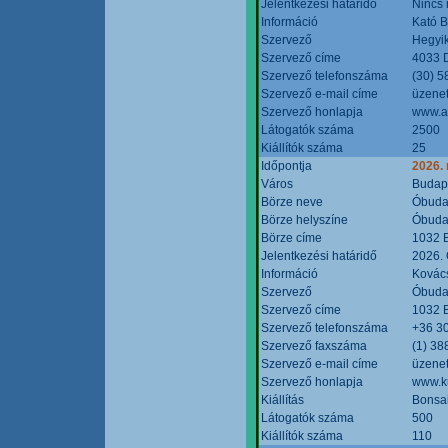
Jelentkezési határidő
Nincs
Információ
Kató 
Szervező
Hegyik
Szervező címe
4033 D
Szervező telefonszáma
(30) 5
Szervező e-mail címe
üzenet
Szervező honlapja
www.a
Látogatók száma
2500
Kiállítók száma
25
Időpontja
2026.
Város
Budap
Börze neve
Óbudai
Börze helyszíne
Óbudai
Börze címe
1032 B
Jelentkezési határidő
2026. 
Információ
Kovács
Szervező
Óbudai
Szervező címe
1032 B
Szervező telefonszáma
+36 3
Szervező faxszáma
(1) 38
Szervező e-mail címe
üzenet
Szervező honlapja
www.ku
Kiállítás
Bonsai
Látogatók száma
500
Kiállítók száma
110