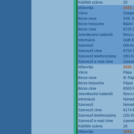
Kiállítók száma
20
Időpontja
2026.
Város
Szege
Börze neve
XVII. 
Börze helyszíne
Bálint
Börze címe
6725 S
Jelentkezési határidő
Nincs
Információ
Gúth 
Szervező
O/A Hu
Szervező címe
6753 S
Szervező telefonszáma
(30) 6
Szervező e-mail címe
üzenet
Időpontja
2026.
Város
Pápa
Börze neve
III. P
Börze helyszíne
Pápai 
Börze címe
8500 P
Jelentkezési határidő
Nincs
Információ
Német
Szervező
Német
Szervező címe
8174 B
Szervező telefonszáma
(20) 9
Szervező e-mail címe
üzenet
Kiállítók száma
28
Időpontja
2026.