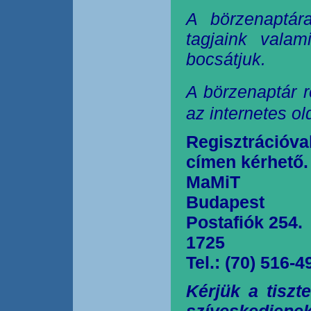
A börzenaptár
tagjaink valam
bocsátjuk.
A börzenaptár r
az internetes o
Regisztrációva
címen kérhető.
MaMiT
Budapest
Postafiók 254.
1725
Tel.: (70) 516-4
Kérjük a tiszt
szíveskedjen