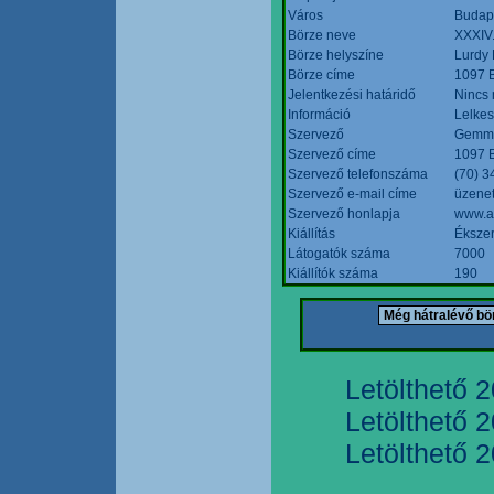
Város
Budap
Börze neve
XXXIV.
Börze helyszíne
Lurdy
Börze címe
1097 B
Jelentkezési határidő
Nincs
Információ
Lelkes
Szervező
Gemmi
Szervező címe
1097 B
Szervező telefonszáma
(70) 3
Szervező e-mail címe
üzenet
Szervező honlapja
www.a
Kiállítás
Ékszer
Látogatók száma
7000
Kiállítók száma
190
Letölthető 
Letölthető 
Letölthető 