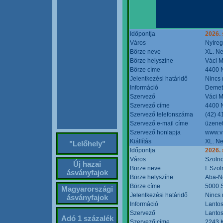
Időpontja
2026. 
Város
Nyíre
Börze neve
XL. Ne
Börze helyszíne
Váci M
Börze címe
4400 N
Jelentkezési határidő
Nincs
Információ
Demete
Szervező
Váci M
Szervező címe
4400 N
Szervező telefonszáma
(42) 4
Szervező e-mail címe
üzenet
Szervező honlapja
www.v
Kiállítás
XL. Ne
"Lelőhely"
Időpontja
2026.
Város
Szoln
Új hazai
Börze neve
I. Szo
ásványfajok
Börze helyszíne
Aba-N
Börze címe
5000 S
Magyarországi
Jelentkezési határidő
Nincs
ásványfajok
Információ
Lantos
Szervező
Lantos
Adó 1 százalék
Szervező címe
2243 K