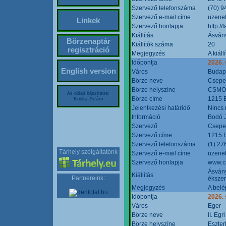
Szervező telefonszáma
(70) 9
Szervező e-mail címe
üzenet
Linkek
Szervező honlapja
http:/
Kiállítás
Ásván
Börzenaptár
Kiállítók száma
20
regisztráció
Megjegyzés
A kiál
Időpontja
2026.
English version
Város
Budap
Börze neve
Csepel
Börze helyszíne
CSMO 
Az oldalt készítette:
Börze címe
1215 B
Kriska Ádám
Jelentkezési határidő
Nincs
Információ
Bodó 
Szervező
Csepel
Szervező címe
1215 B
Szervező telefonszáma
(1) 27
Tárhely szolgáltatónk
Szervező e-mail címe
üzenet
Szervező honlapja
www.c
Ásvány
Kiállítás
Partnereink:
ékszer
Megjegyzés
A belé
Időpontja
2026.
Város
Eger
Börze neve
II. Eg
Börze helyszíne
Eszter