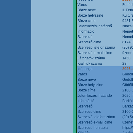
Város
Fertőd
Börze neve
II. Fe
Börze helyszíne
Kultur
Börze címe
9431 F
Jelentkezési határidő
Nincs
Információ
Német
Szervező
Német
Szervező címe
8174 B
Szervező telefonszáma
(20) 9
Szervező e-mail címe
üzenet
Látogatók száma
1450
Kiállítók száma
28
Időpontja
2026. 
Város
Gödöl
Börze neve
Gödöll
Börze helyszíne
Gödöll
Börze címe
2100 G
Jelentkezési határidő
2026. 
Információ
Barkát
Szervező
Barkát
Szervező címe
2100 G
Szervező telefonszáma
(20) 5
Szervező e-mail címe
üzenet
Szervező honlapja
https:
Kiállítás
Ásvány