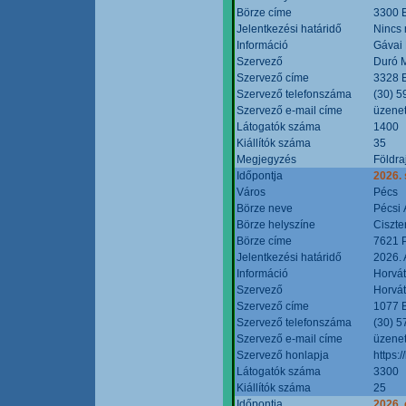
Börze címe
3300 E
Jelentkezési határidő
Nincs
Információ
Gávai
Szervező
Duró M
Szervező címe
3328 E
Szervező telefonszáma
(30) 5
Szervező e-mail címe
üzenet
Látogatók száma
1400
Kiállítók száma
35
Megjegyzés
Földra
Időpontja
2026.
Város
Pécs
Börze neve
Pécsi 
Börze helyszíne
Ciszt
Börze címe
7621 P
Jelentkezési határidő
2026. 
Információ
Horvát
Szervező
Horvát
Szervező címe
1077 B
Szervező telefonszáma
(30) 5
Szervező e-mail címe
üzenet
Szervező honlapja
https:/
Látogatók száma
3300
Kiállítók száma
25
Időpontja
2026. 