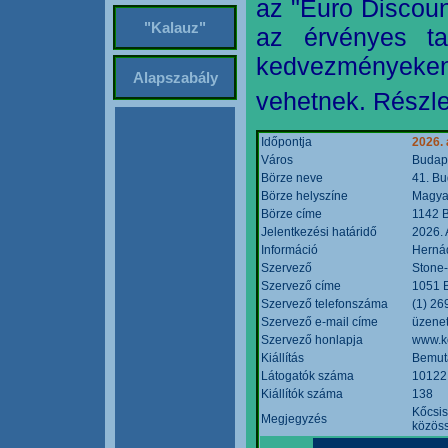
az "Euro Discoun
"Kalauz"
az érvényes ta
kedvezményeke
Alapszabály
vehetnek. Részle
Időpontja
2026. 
Város
Budap
Börze neve
41. Bu
Börze helyszíne
Magyar
Börze címe
1142 B
Jelentkezési határidő
2026. 
Információ
Hernád
Szervező
Stone-
Szervező címe
1051 B
Szervező telefonszáma
(1) 26
Szervező e-mail címe
üzenet
Szervező honlapja
www.k
Kiállítás
Bemut
Látogatók száma
10122
Kiállítók száma
138
Kőcsis
Megjegyzés
közöss