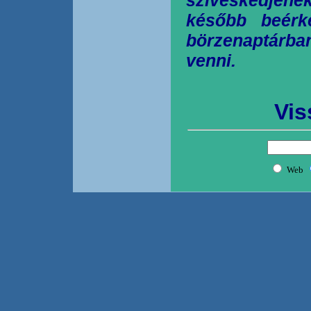
később beérk
börzenaptárb
venni.
Vis