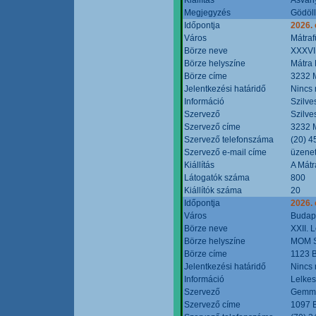
Megjegyzés
Gödöll
Időpontja
2026. 
Város
Mátraf
Börze neve
XXXVII
Börze helyszíne
Mátra 
Börze címe
3232 M
Jelentkezési határidő
Nincs
Információ
Szilve
Szervező
Szilve
Szervező címe
3232 M
Szervező telefonszáma
(20) 4
Szervező e-mail címe
üzenet
Kiállítás
A Mátr
Látogatók száma
800
Kiállítók száma
20
Időpontja
2026. 
Város
Budap
Börze neve
XXII. 
Börze helyszíne
MOM S
Börze címe
1123 B
Jelentkezési határidő
Nincs
Információ
Lelkes
Szervező
Gemmi
Szervező címe
1097 B