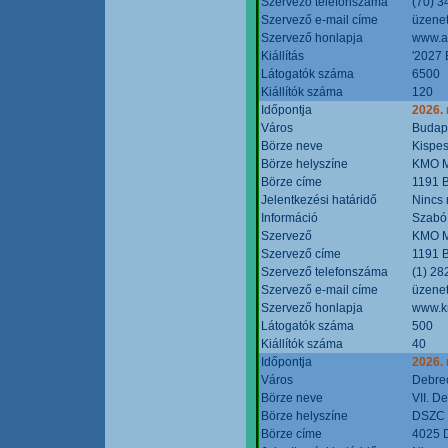
Szervező telefonszáma
(70) 3
Szervező e-mail címe
üzenet
Szervező honlapja
www.a
Kiállítás
'2027 
Látogatók száma
6500
Kiállítók száma
120
Időpontja
2026.
Város
Budap
Börze neve
Kispes
Börze helyszíne
KMO M
Börze címe
1191 B
Jelentkezési határidő
Nincs
Információ
Szabó
Szervező
KMO M
Szervező címe
1191 B
Szervező telefonszáma
(1) 28
Szervező e-mail címe
üzenet
Szervező honlapja
www.k
Látogatók száma
500
Kiállítók száma
40
Időpontja
2026.
Város
Debre
Börze neve
VII. D
Börze helyszíne
DSZC M
Börze címe
4025 D