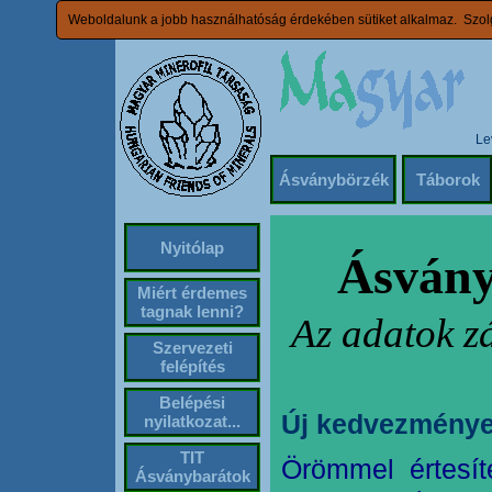
Weboldalunk a jobb használhatóság érdekében sütiket alkalmaz. Szolg
Le
Ásványbörzék
Táborok
Nyitólap
Ásvány
Miért érdemes
tagnak lenni?
Az adatok z
Szervezeti
felépítés
Belépési
Új kedvezménye
nyilatkozat...
TIT
Örömmel értesít
Ásványbarátok