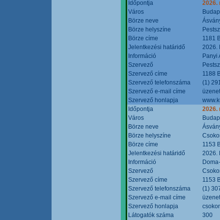
Időpontja
2026.
Város
Budap
Börze neve
Ásvány
Börze helyszíne
Pestsz
Börze címe
1181 B
Jelentkezési határidő
2026.
Információ
Panyi 
Szervező
Pestsz
Szervező címe
1188 B
Szervező telefonszáma
(1) 29
Szervező e-mail címe
üzenet
Szervező honlapja
www.k
Időpontja
2026.
Város
Budap
Börze neve
Ásvány
Börze helyszíne
Csokon
Börze címe
1153 B
Jelentkezési határidő
2026.
Információ
Doma-S
Szervező
Csokon
Szervező címe
1153 B
Szervező telefonszáma
(1) 30
Szervező e-mail címe
üzenet
Szervező honlapja
csoko
Látogatók száma
300