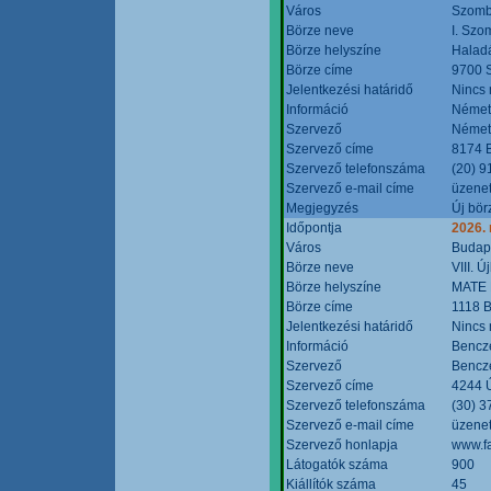
Város
Szomb
Börze neve
I. Szo
Börze helyszíne
Halad
Börze címe
9700 S
Jelentkezési határidő
Nincs
Információ
Német
Szervező
Német
Szervező címe
8174 B
Szervező telefonszáma
(20) 9
Szervező e-mail címe
üzenet
Megjegyzés
Új bör
Időpontja
2026.
Város
Budap
Börze neve
VIII. 
Börze helyszíne
MATE 
Börze címe
1118 B
Jelentkezési határidő
Nincs
Információ
Bencze
Szervező
Bencze
Szervező címe
4244 Ú
Szervező telefonszáma
(30) 3
Szervező e-mail címe
üzenet
Szervező honlapja
www.f
Látogatók száma
900
Kiállítók száma
45