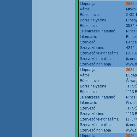
Időpontja
2026.
Város
Miskol
Börze neve
XXIX. 
Börze helyszíne
Diósg
Börze címe
3534 M
Jelentkezési határidő
Nincs
Információ
Bencze
Szervező
Bencze
Szervező címe
4244 Ú
Szervező telefonszáma
(30) 3
Szervező e-mail címe
üzenet
Szervező honlapja
www.f
Időpontja
2026.
Város
Budap
Börze neve
Ásvány
Börze helyszíne
TIT St
Börze címe
1113 B
Jelentkezési határidő
Nincs
Információ
Gazsó 
Szervező
TIT St
Szervező címe
1113 B
Szervező telefonszáma
(1) 34
Szervező e-mail címe
üzenet
Szervező honlapja
www.ti
Időpontja
2026.