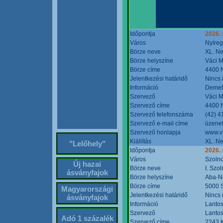
Időpontja
2026. 
Város
Nyíre
Börze neve
XL. Ne
Börze helyszíne
Váci M
Börze címe
4400 N
Jelentkezési határidő
Nincs
Információ
Demete
Szervező
Váci M
Szervező címe
4400 N
Szervező telefonszáma
(42) 4
Szervező e-mail címe
üzenet
Szervező honlapja
www.v
Kiállítás
XL. Ne
"Lelőhely"
Időpontja
2026.
Város
Szoln
Új hazai
Börze neve
I. Szo
ásványfajok
Börze helyszíne
Aba-N
Börze címe
5000 S
Magyarországi
Jelentkezési határidő
Nincs
ásványfajok
Információ
Lantos
Szervező
Lantos
Adó 1 százalék
Szervező címe
2243 K