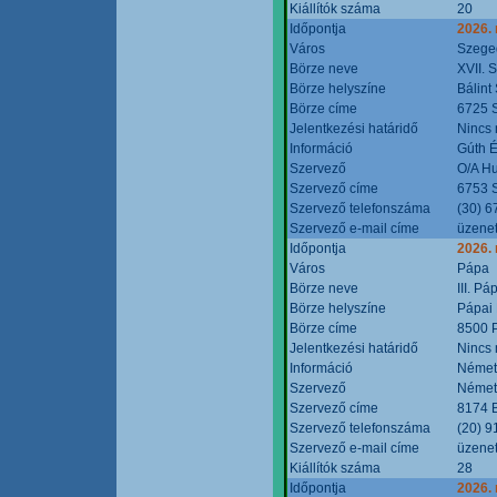
Kiállítók száma
20
Időpontja
2026.
Város
Szege
Börze neve
XVII. 
Börze helyszíne
Bálint
Börze címe
6725 S
Jelentkezési határidő
Nincs
Információ
Gúth 
Szervező
O/A Hu
Szervező címe
6753 S
Szervező telefonszáma
(30) 6
Szervező e-mail címe
üzenet
Időpontja
2026.
Város
Pápa
Börze neve
III. P
Börze helyszíne
Pápai 
Börze címe
8500 P
Jelentkezési határidő
Nincs
Információ
Német
Szervező
Német
Szervező címe
8174 B
Szervező telefonszáma
(20) 9
Szervező e-mail címe
üzenet
Kiállítók száma
28
Időpontja
2026.