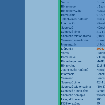
Város
Szomb
Börze neve
I. Szo
Börze helyszíne
Halad
Börze címe
9700 S
Jelentkezési határidő
Nincs
Információ
Német
Szervező
Német
Szervező címe
8174 B
Szervező telefonszáma
(20) 9
Szervező e-mail címe
üzenet
Megjegyzés
Új bör
Időpontja
2026.
Város
Budap
Börze neve
VIII. 
Börze helyszíne
MATE 
Börze címe
1118 B
Jelentkezési határidő
Nincs
Információ
Bencze
Szervező
Bencze
Szervező címe
4244 Ú
Szervező telefonszáma
(30) 3
Szervező e-mail címe
üzenet
Szervező honlapja
www.f
Látogatók száma
900
Kiállítók száma
45