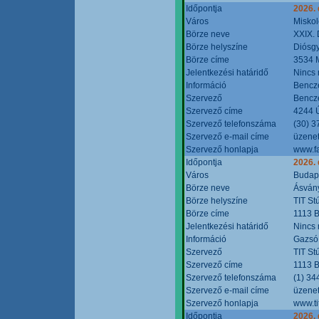
Időpontja
2026.
Város
Miskol
Börze neve
XXIX. 
Börze helyszíne
Diósg
Börze címe
3534 M
Jelentkezési határidő
Nincs
Információ
Bencze
Szervező
Bencze
Szervező címe
4244 Ú
Szervező telefonszáma
(30) 3
Szervező e-mail címe
üzenet
Szervező honlapja
www.f
Időpontja
2026.
Város
Budap
Börze neve
Ásvány
Börze helyszíne
TIT St
Börze címe
1113 B
Jelentkezési határidő
Nincs
Információ
Gazsó 
Szervező
TIT St
Szervező címe
1113 B
Szervező telefonszáma
(1) 34
Szervező e-mail címe
üzenet
Szervező honlapja
www.ti
Időpontja
2026.