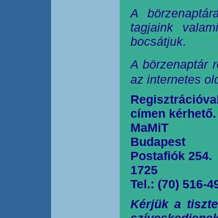
A börzenaptár
tagjaink valam
bocsátjuk.
A börzenaptár r
az internetes o
Regisztrációva
címen kérhető.
MaMiT
Budapest
Postafiók 254.
1725
Tel.: (70) 516-4
Kérjük a tiszt
szíveskedjen