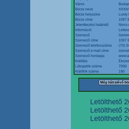
Város
Budap
Börze neve
XXXIV.
Börze helyszíne
Lurdy
Börze címe
1097 B
Jelentkezési határidő
Nincs
Információ
Lelkes
Szervező
Gemmi
Szervező címe
1097 B
Szervező telefonszáma
(70) 3
Szervező e-mail címe
üzenet
Szervező honlapja
www.a
Kiállítás
Ékszer
Látogatók száma
7000
Kiállítók száma
190
Letölthető 
Letölthető 
Letölthető 