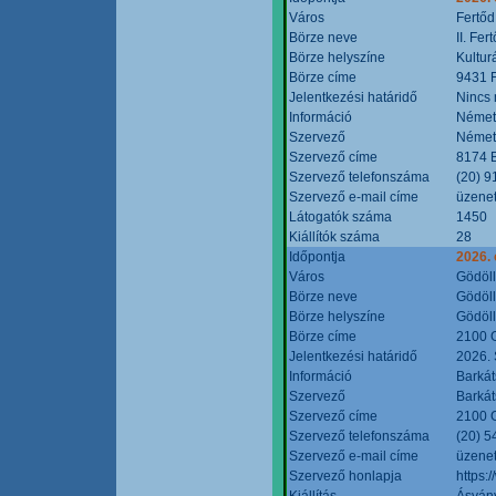
Város
Fertőd
Börze neve
II. Fe
Börze helyszíne
Kultur
Börze címe
9431 F
Jelentkezési határidő
Nincs
Információ
Német
Szervező
Német
Szervező címe
8174 B
Szervező telefonszáma
(20) 9
Szervező e-mail címe
üzenet
Látogatók száma
1450
Kiállítók száma
28
Időpontja
2026. 
Város
Gödöl
Börze neve
Gödöll
Börze helyszíne
Gödöll
Börze címe
2100 G
Jelentkezési határidő
2026. 
Információ
Barkát
Szervező
Barkát
Szervező címe
2100 G
Szervező telefonszáma
(20) 5
Szervező e-mail címe
üzenet
Szervező honlapja
https:
Kiállítás
Ásvány