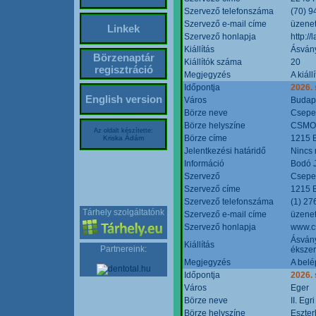
Szervező telefonszáma
(70) 9
Szervező e-mail címe
üzenet
Linkek
Szervező honlapja
http:/
Kiállítás
Ásván
Börzenaptár
Kiállítók száma
20
regisztráció
Megjegyzés
A kiál
Időpontja
2026.
English version
Város
Budap
Börze neve
Csepel
Börze helyszíne
CSMO 
Az oldalt készítette:
Börze címe
1215 B
Kriska Ádám
Jelentkezési határidő
Nincs
Információ
Bodó 
Szervező
Csepel
Szervező címe
1215 B
Szervező telefonszáma
(1) 27
Tárhely szolgáltatónk
Szervező e-mail címe
üzenet
Szervező honlapja
www.c
Ásvány
Kiállítás
Partnereink:
ékszer
Megjegyzés
A belé
Időpontja
2026.
Város
Eger
Börze neve
II. Eg
Börze helyszíne
Eszter