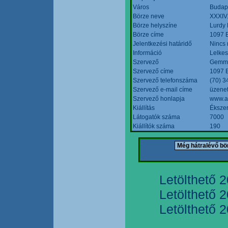
Város
Budap
Börze neve
XXXIV.
Börze helyszíne
Lurdy
Börze címe
1097 B
Jelentkezési határidő
Nincs
Információ
Lelkes
Szervező
Gemmi
Szervező címe
1097 B
Szervező telefonszáma
(70) 3
Szervező e-mail címe
üzenet
Szervező honlapja
www.a
Kiállítás
Ékszer
Látogatók száma
7000
Kiállítók száma
190
Letölthető 
Letölthető 
Letölthető 