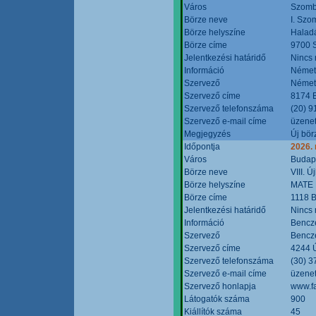
Város
Szomb
Börze neve
I. Szo
Börze helyszíne
Halad
Börze címe
9700 S
Jelentkezési határidő
Nincs
Információ
Német
Szervező
Német
Szervező címe
8174 B
Szervező telefonszáma
(20) 9
Szervező e-mail címe
üzenet
Megjegyzés
Új bör
Időpontja
2026.
Város
Budap
Börze neve
VIII. 
Börze helyszíne
MATE 
Börze címe
1118 B
Jelentkezési határidő
Nincs
Információ
Bencze
Szervező
Bencze
Szervező címe
4244 Ú
Szervező telefonszáma
(30) 3
Szervező e-mail címe
üzenet
Szervező honlapja
www.f
Látogatók száma
900
Kiállítók száma
45