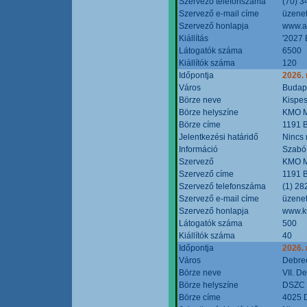
Szervező telefonszáma
(70) 3
Szervező e-mail címe
üzenet
Szervező honlapja
www.a
Kiállítás
'2027 
Látogatók száma
6500
Kiállítók száma
120
Időpontja
2026.
Város
Budap
Börze neve
Kispes
Börze helyszíne
KMO M
Börze címe
1191 B
Jelentkezési határidő
Nincs
Információ
Szabó
Szervező
KMO M
Szervező címe
1191 B
Szervező telefonszáma
(1) 28
Szervező e-mail címe
üzenet
Szervező honlapja
www.k
Látogatók száma
500
Kiállítók száma
40
Időpontja
2026.
Város
Debre
Börze neve
VII. D
Börze helyszíne
DSZC M
Börze címe
4025 D