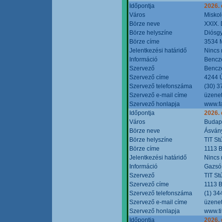
Időpontja
2026.
Város
Miskol
Börze neve
XXIX. 
Börze helyszíne
Diósg
Börze címe
3534 M
Jelentkezési határidő
Nincs
Információ
Bencze
Szervező
Bencze
Szervező címe
4244 Ú
Szervező telefonszáma
(30) 3
Szervező e-mail címe
üzenet
Szervező honlapja
www.f
Időpontja
2026.
Város
Budap
Börze neve
Ásvány
Börze helyszíne
TIT St
Börze címe
1113 B
Jelentkezési határidő
Nincs
Információ
Gazsó 
Szervező
TIT St
Szervező címe
1113 B
Szervező telefonszáma
(1) 34
Szervező e-mail címe
üzenet
Szervező honlapja
www.ti
Időpontja
2026.