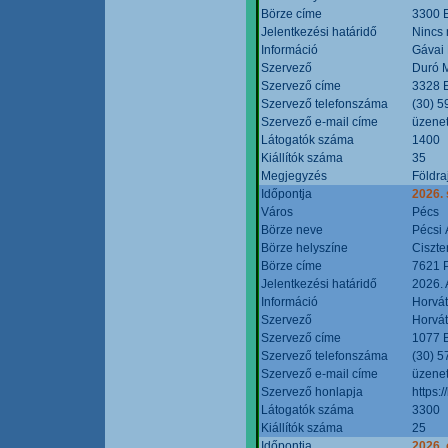
Börze címe
3300 E
Jelentkezési határidő
Nincs
Információ
Gávai
Szervező
Duró M
Szervező címe
3328 E
Szervező telefonszáma
(30) 5
Szervező e-mail címe
üzenet
Látogatók száma
1400
Kiállítók száma
35
Megjegyzés
Földra
Időpontja
2026.
Város
Pécs
Börze neve
Pécsi 
Börze helyszíne
Ciszt
Börze címe
7621 P
Jelentkezési határidő
2026. 
Információ
Horvát
Szervező
Horvát
Szervező címe
1077 B
Szervező telefonszáma
(30) 5
Szervező e-mail címe
üzenet
Szervező honlapja
https:/
Látogatók száma
3300
Kiállítók száma
25
Időpontja
2026. 