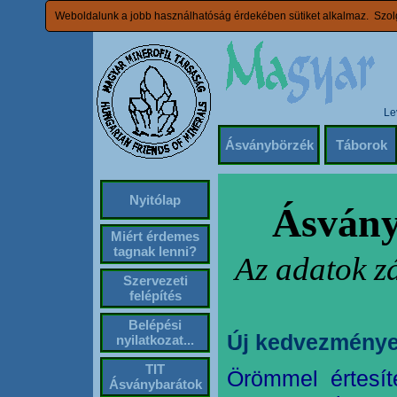
Weboldalunk a jobb használhatóság érdekében sütiket alkalmaz. Szolg
Le
Ásványbörzék
Táborok
Nyitólap
Ásvány
Miért érdemes
tagnak lenni?
Az adatok z
Szervezeti
felépítés
Belépési
Új kedvezménye
nyilatkozat...
TIT
Örömmel értesít
Ásványbarátok