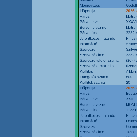
Megjegyzés
Gödöll
Időpontja
2026. 
Város
Mátraf
Börze neve
XXXVII
Börze helyszíne
Mátra 
Börze címe
3232 M
Jelentkezési határidő
Nincs
Információ
Szilve
Szervező
Szilve
Szervező címe
3232 M
Szervező telefonszáma
(20) 4
Szervező e-mail címe
üzenet
Kiállítás
A Mátr
Látogatók száma
800
Kiállítók száma
20
Időpontja
2026. 
Város
Budap
Börze neve
XXII. 
Börze helyszíne
MOM S
Börze címe
1123 B
Jelentkezési határidő
Nincs
Információ
Lelkes
Szervező
Gemmi
Szervező címe
1097 B