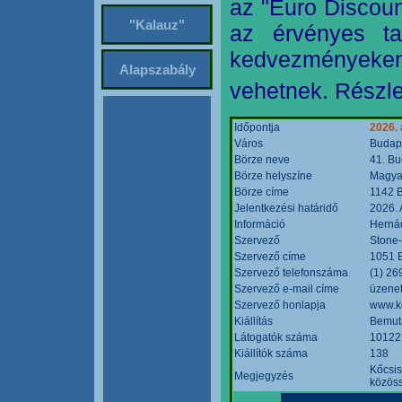
az "Euro Discoun
"Kalauz"
az érvényes ta
kedvezményeke
Alapszabály
vehetnek. Részle
Időpontja
2026. 
Város
Budap
Börze neve
41. Bu
Börze helyszíne
Magyar
Börze címe
1142 B
Jelentkezési határidő
2026. 
Információ
Hernád
Szervező
Stone-
Szervező címe
1051 B
Szervező telefonszáma
(1) 26
Szervező e-mail címe
üzenet
Szervező honlapja
www.k
Kiállítás
Bemut
Látogatók száma
10122
Kiállítók száma
138
Kőcsis
Megjegyzés
közöss