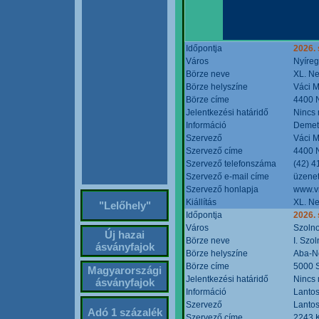
Időpontja
2026. 
Város
Nyíre
Börze neve
XL. Ne
Börze helyszíne
Váci M
Börze címe
4400 N
Jelentkezési határidő
Nincs
Információ
Demete
Szervező
Váci M
Szervező címe
4400 N
Szervező telefonszáma
(42) 4
Szervező e-mail címe
üzenet
Szervező honlapja
www.v
Kiállítás
XL. Ne
"Lelőhely"
Időpontja
2026.
Város
Szoln
Új hazai
Börze neve
I. Szo
ásványfajok
Börze helyszíne
Aba-N
Börze címe
5000 S
Magyarországi
Jelentkezési határidő
Nincs
ásványfajok
Információ
Lantos
Szervező
Lantos
Adó 1 százalék
Szervező címe
2243 K