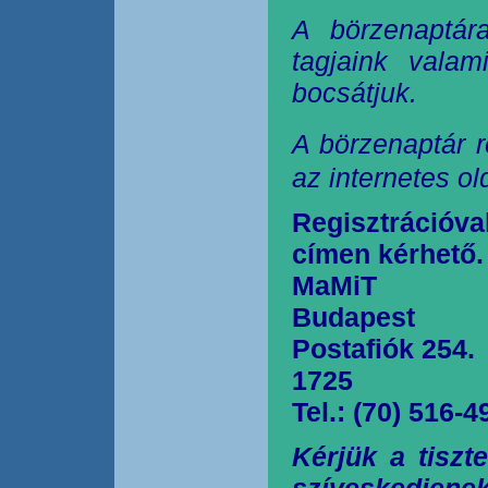
A börzenaptár
tagjaink valam
bocsátjuk.
A börzenaptár r
az internetes o
Regisztrációva
címen kérhető.
MaMiT
Budapest
Postafiók 254.
1725
Tel.: (70) 516-4
Kérjük a tiszt
szíveskedjen