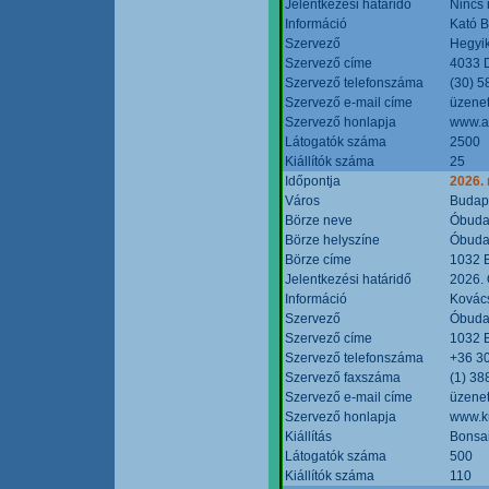
Jelentkezési határidő
Nincs
Információ
Kató 
Szervező
Hegyik
Szervező címe
4033 D
Szervező telefonszáma
(30) 5
Szervező e-mail címe
üzenet
Szervező honlapja
www.a
Látogatók száma
2500
Kiállítók száma
25
Időpontja
2026.
Város
Budap
Börze neve
Óbudai
Börze helyszíne
Óbudai
Börze címe
1032 B
Jelentkezési határidő
2026. 
Információ
Kovács
Szervező
Óbudai
Szervező címe
1032 B
Szervező telefonszáma
+36 3
Szervező faxszáma
(1) 38
Szervező e-mail címe
üzenet
Szervező honlapja
www.ku
Kiállítás
Bonsai
Látogatók száma
500
Kiállítók száma
110