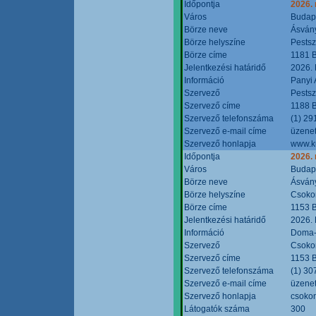
Időpontja
2026.
Város
Budap
Börze neve
Ásvány
Börze helyszíne
Pestsz
Börze címe
1181 B
Jelentkezési határidő
2026.
Információ
Panyi 
Szervező
Pestsz
Szervező címe
1188 B
Szervező telefonszáma
(1) 29
Szervező e-mail címe
üzenet
Szervező honlapja
www.k
Időpontja
2026.
Város
Budap
Börze neve
Ásvány
Börze helyszíne
Csokon
Börze címe
1153 B
Jelentkezési határidő
2026.
Információ
Doma-S
Szervező
Csokon
Szervező címe
1153 B
Szervező telefonszáma
(1) 30
Szervező e-mail címe
üzenet
Szervező honlapja
csoko
Látogatók száma
300