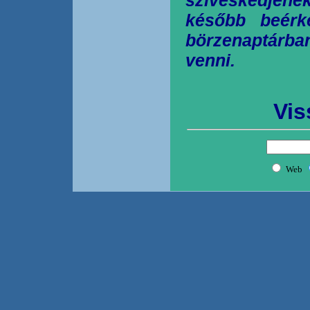
később beérk
börzenaptárb
venni.
Vis