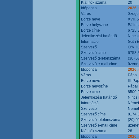
Kiállítók száma
20
Időpontja
2026.
Város
Szege
Börze neve
XVII. 
Börze helyszíne
Bálint
Börze címe
6725 S
Jelentkezési határidő
Nincs
Információ
Gúth 
Szervező
O/A Hu
Szervező címe
6753 S
Szervező telefonszáma
(30) 6
Szervező e-mail címe
üzenet
Időpontja
2026.
Város
Pápa
Börze neve
III. P
Börze helyszíne
Pápai 
Börze címe
8500 P
Jelentkezési határidő
Nincs
Információ
Német
Szervező
Német
Szervező címe
8174 B
Szervező telefonszáma
(20) 9
Szervező e-mail címe
üzenet
Kiállítók száma
28
Időpontja
2026.