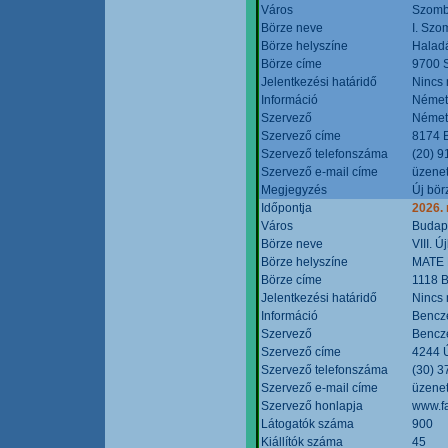
Város
Szomb
Börze neve
I. Szo
Börze helyszíne
Halad
Börze címe
9700 S
Jelentkezési határidő
Nincs
Információ
Német
Szervező
Német
Szervező címe
8174 B
Szervező telefonszáma
(20) 9
Szervező e-mail címe
üzenet
Megjegyzés
Új bör
Időpontja
2026.
Város
Budap
Börze neve
VIII. 
Börze helyszíne
MATE 
Börze címe
1118 B
Jelentkezési határidő
Nincs
Információ
Bencze
Szervező
Bencze
Szervező címe
4244 Ú
Szervező telefonszáma
(30) 3
Szervező e-mail címe
üzenet
Szervező honlapja
www.f
Látogatók száma
900
Kiállítók száma
45