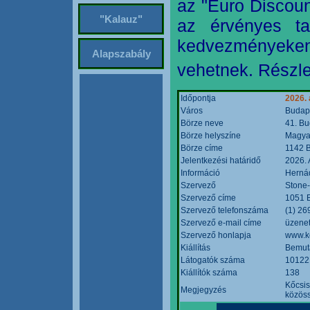
az "Euro Discoun
"Kalauz"
az érvényes ta
kedvezményeke
Alapszabály
vehetnek. Részle
Időpontja
2026. 
Város
Budap
Börze neve
41. Bu
Börze helyszíne
Magyar
Börze címe
1142 B
Jelentkezési határidő
2026. 
Információ
Hernád
Szervező
Stone-
Szervező címe
1051 B
Szervező telefonszáma
(1) 26
Szervező e-mail címe
üzenet
Szervező honlapja
www.k
Kiállítás
Bemut
Látogatók száma
10122
Kiállítók száma
138
Kőcsis
Megjegyzés
közöss