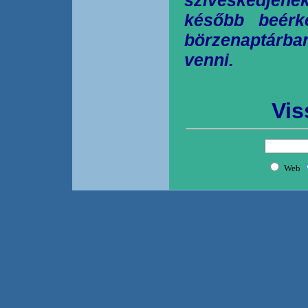
később beérk
börzenaptárb
venni.
Vis