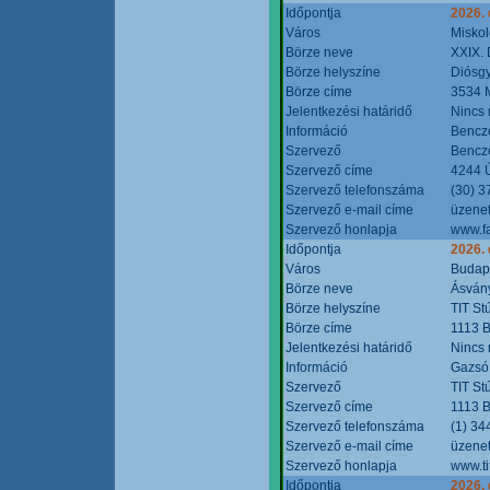
Időpontja
2026.
Város
Miskol
Börze neve
XXIX. 
Börze helyszíne
Diósg
Börze címe
3534 M
Jelentkezési határidő
Nincs
Információ
Bencze
Szervező
Bencze
Szervező címe
4244 Ú
Szervező telefonszáma
(30) 3
Szervező e-mail címe
üzenet
Szervező honlapja
www.f
Időpontja
2026.
Város
Budap
Börze neve
Ásvány
Börze helyszíne
TIT St
Börze címe
1113 B
Jelentkezési határidő
Nincs
Információ
Gazsó 
Szervező
TIT St
Szervező címe
1113 B
Szervező telefonszáma
(1) 34
Szervező e-mail címe
üzenet
Szervező honlapja
www.ti
Időpontja
2026.