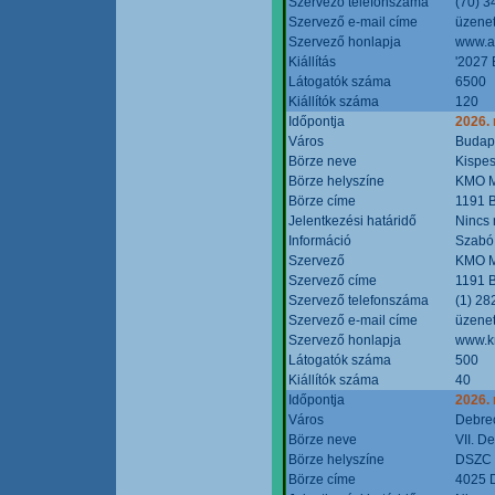
Szervező telefonszáma
(70) 3
Szervező e-mail címe
üzenet
Szervező honlapja
www.a
Kiállítás
'2027 
Látogatók száma
6500
Kiállítók száma
120
Időpontja
2026.
Város
Budap
Börze neve
Kispes
Börze helyszíne
KMO M
Börze címe
1191 B
Jelentkezési határidő
Nincs
Információ
Szabó
Szervező
KMO M
Szervező címe
1191 B
Szervező telefonszáma
(1) 28
Szervező e-mail címe
üzenet
Szervező honlapja
www.k
Látogatók száma
500
Kiállítók száma
40
Időpontja
2026.
Város
Debre
Börze neve
VII. D
Börze helyszíne
DSZC M
Börze címe
4025 D