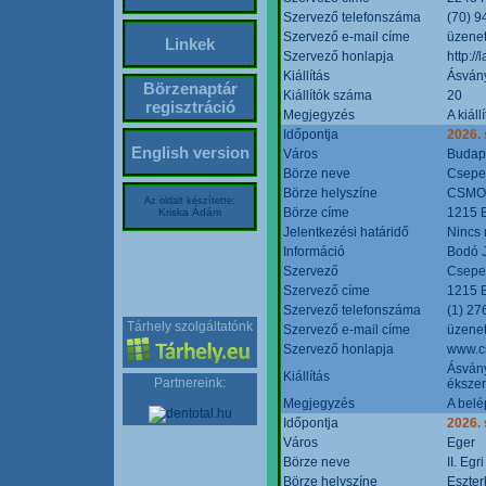
Szervező telefonszáma
(70) 9
Szervező e-mail címe
üzenet
Linkek
Szervező honlapja
http:/
Kiállítás
Ásván
Börzenaptár
Kiállítók száma
20
regisztráció
Megjegyzés
A kiál
Időpontja
2026.
English version
Város
Budap
Börze neve
Csepel
Börze helyszíne
CSMO 
Az oldalt készítette:
Börze címe
1215 B
Kriska Ádám
Jelentkezési határidő
Nincs
Információ
Bodó 
Szervező
Csepel
Szervező címe
1215 B
Szervező telefonszáma
(1) 27
Tárhely szolgáltatónk
Szervező e-mail címe
üzenet
Szervező honlapja
www.c
Ásvány
Kiállítás
Partnereink:
ékszer
Megjegyzés
A belé
Időpontja
2026.
Város
Eger
Börze neve
II. Eg
Börze helyszíne
Eszter