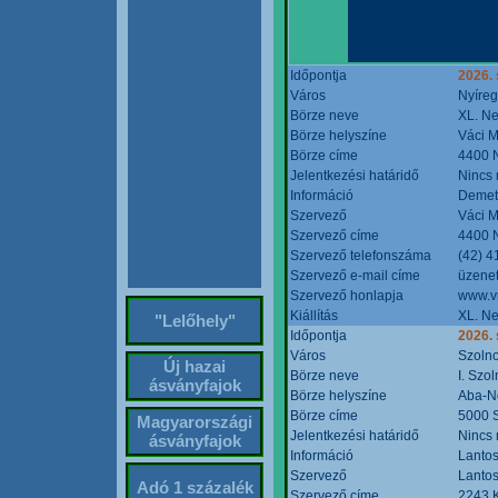
Időpontja
2026. 
Város
Nyíre
Börze neve
XL. Ne
Börze helyszíne
Váci M
Börze címe
4400 N
Jelentkezési határidő
Nincs
Információ
Demete
Szervező
Váci M
Szervező címe
4400 N
Szervező telefonszáma
(42) 4
Szervező e-mail címe
üzenet
Szervező honlapja
www.v
Kiállítás
XL. Ne
"Lelőhely"
Időpontja
2026.
Város
Szoln
Új hazai
Börze neve
I. Szo
ásványfajok
Börze helyszíne
Aba-N
Börze címe
5000 S
Magyarországi
Jelentkezési határidő
Nincs
ásványfajok
Információ
Lantos
Szervező
Lantos
Adó 1 százalék
Szervező címe
2243 K