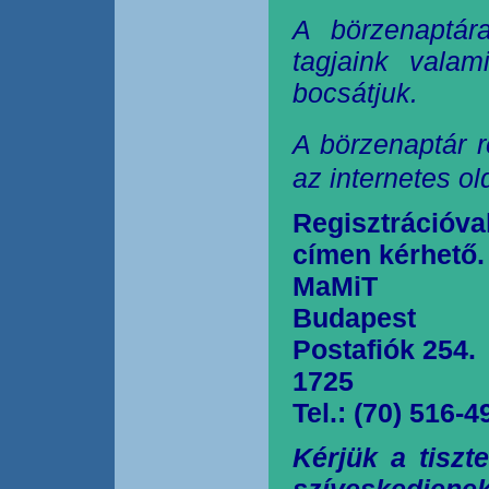
A börzenaptár
tagjaink valam
bocsátjuk.
A börzenaptár r
az internetes o
Regisztrációva
címen kérhető.
MaMiT
Budapest
Postafiók 254.
1725
Tel.: (70) 516-4
Kérjük a tiszt
szíveskedjen