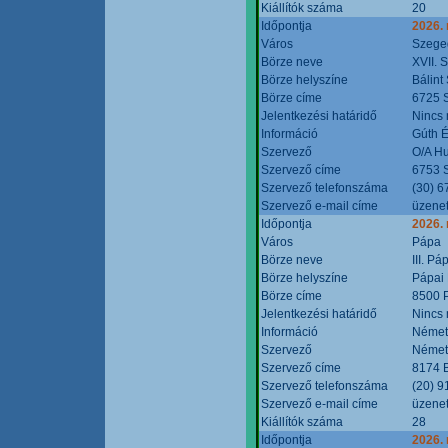
Kiállítók száma
20
Időpontja
2026.
Város
Szege
Börze neve
XVII. 
Börze helyszíne
Bálint
Börze címe
6725 S
Jelentkezési határidő
Nincs
Információ
Gúth 
Szervező
O/A Hu
Szervező címe
6753 S
Szervező telefonszáma
(30) 6
Szervező e-mail címe
üzenet
Időpontja
2026.
Város
Pápa
Börze neve
III. P
Börze helyszíne
Pápai 
Börze címe
8500 P
Jelentkezési határidő
Nincs
Információ
Német
Szervező
Német
Szervező címe
8174 B
Szervező telefonszáma
(20) 9
Szervező e-mail címe
üzenet
Kiállítók száma
28
Időpontja
2026.