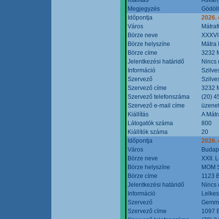
Megjegyzés
Gödöll
Időpontja
2026. 
Város
Mátraf
Börze neve
XXXVII
Börze helyszíne
Mátra 
Börze címe
3232 M
Jelentkezési határidő
Nincs
Információ
Szilve
Szervező
Szilve
Szervező címe
3232 M
Szervező telefonszáma
(20) 4
Szervező e-mail címe
üzenet
Kiállítás
A Mátr
Látogatók száma
800
Kiállítók száma
20
Időpontja
2026. 
Város
Budap
Börze neve
XXII. 
Börze helyszíne
MOM S
Börze címe
1123 B
Jelentkezési határidő
Nincs
Információ
Lelkes
Szervező
Gemmi
Szervező címe
1097 B