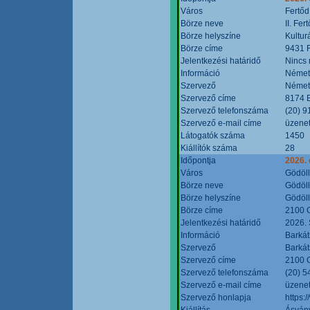
Város
Fertőd
Börze neve
II. Fe
Börze helyszíne
Kultur
Börze címe
9431 F
Jelentkezési határidő
Nincs
Információ
Német
Szervező
Német
Szervező címe
8174 B
Szervező telefonszáma
(20) 9
Szervező e-mail címe
üzenet
Látogatók száma
1450
Kiállítók száma
28
Időpontja
2026. 
Város
Gödöl
Börze neve
Gödöll
Börze helyszíne
Gödöll
Börze címe
2100 G
Jelentkezési határidő
2026. 
Információ
Barkát
Szervező
Barkát
Szervező címe
2100 G
Szervező telefonszáma
(20) 5
Szervező e-mail címe
üzenet
Szervező honlapja
https:
Kiállítás
Ásvány