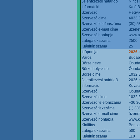
Jelentkezési határidő
Nincs
Információ
Kató 
Szervező
Hegyik
Szervező címe
4033 D
Szervező telefonszáma
(30) 5
Szervező e-mail címe
üzenet
Szervező honlapja
www.a
Látogatók száma
2500
Kiállítók száma
25
Időpontja
2026.
Város
Budap
Börze neve
Óbudai
Börze helyszíne
Óbudai
Börze címe
1032 B
Jelentkezési határidő
2026. 
Információ
Kovács
Szervező
Óbudai
Szervező címe
1032 B
Szervező telefonszáma
+36 3
Szervező faxszáma
(1) 38
Szervező e-mail címe
üzenet
Szervező honlapja
www.ku
Kiállítás
Bonsai
Látogatók száma
500
Kiállítók száma
110