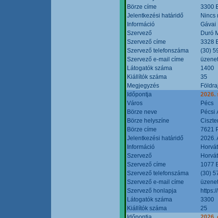
Börze címe
3300 E
Jelentkezési határidő
Nincs
Információ
Gávai
Szervező
Duró M
Szervező címe
3328 E
Szervező telefonszáma
(30) 5
Szervező e-mail címe
üzenet
Látogatók száma
1400
Kiállítók száma
35
Megjegyzés
Földra
Időpontja
2026.
Város
Pécs
Börze neve
Pécsi 
Börze helyszíne
Ciszt
Börze címe
7621 P
Jelentkezési határidő
2026. 
Információ
Horvát
Szervező
Horvát
Szervező címe
1077 B
Szervező telefonszáma
(30) 5
Szervező e-mail címe
üzenet
Szervező honlapja
https:/
Látogatók száma
3300
Kiállítók száma
25
Időpontja
2026. 