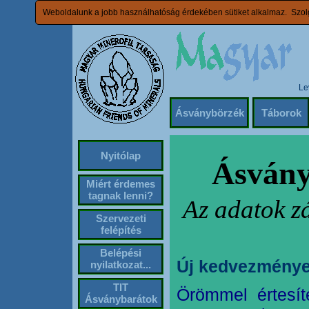
Weboldalunk a jobb használhatóság érdekében sütiket alkalmaz. Szolg
Le
Ásványbörzék
Táborok
Nyitólap
Ásvány
Miért érdemes
tagnak lenni?
Az adatok z
Szervezeti
felépítés
Belépési
Új kedvezménye
nyilatkozat...
TIT
Örömmel értesít
Ásványbarátok