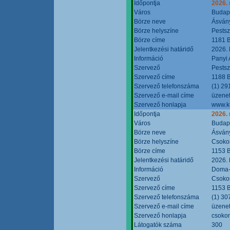
Időpontja
2026.
Város
Budap
Börze neve
Ásvány
Börze helyszíne
Pestsz
Börze címe
1181 B
Jelentkezési határidő
2026.
Információ
Panyi 
Szervező
Pestsz
Szervező címe
1188 B
Szervező telefonszáma
(1) 29
Szervező e-mail címe
üzenet
Szervező honlapja
www.k
Időpontja
2026.
Város
Budap
Börze neve
Ásvány
Börze helyszíne
Csokon
Börze címe
1153 B
Jelentkezési határidő
2026.
Információ
Doma-S
Szervező
Csokon
Szervező címe
1153 B
Szervező telefonszáma
(1) 30
Szervező e-mail címe
üzenet
Szervező honlapja
csoko
Látogatók száma
300