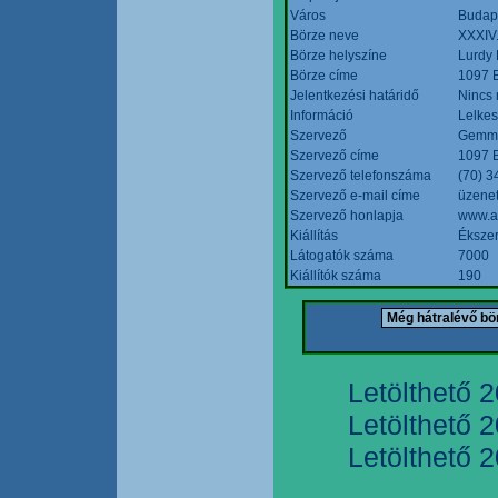
Város
Budap
Börze neve
XXXIV.
Börze helyszíne
Lurdy
Börze címe
1097 B
Jelentkezési határidő
Nincs
Információ
Lelkes
Szervező
Gemmi
Szervező címe
1097 B
Szervező telefonszáma
(70) 3
Szervező e-mail címe
üzenet
Szervező honlapja
www.a
Kiállítás
Ékszer
Látogatók száma
7000
Kiállítók száma
190
Letölthető 
Letölthető 
Letölthető 