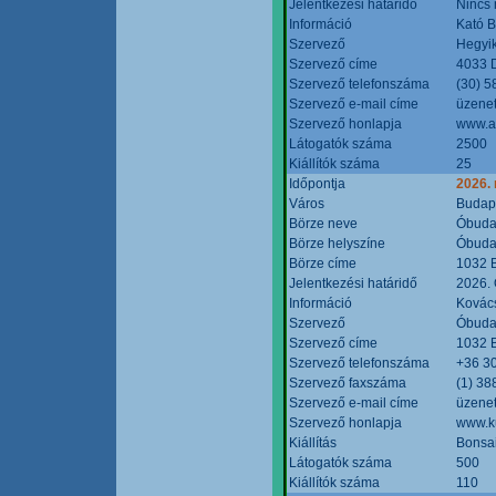
Jelentkezési határidő
Nincs
Információ
Kató 
Szervező
Hegyik
Szervező címe
4033 D
Szervező telefonszáma
(30) 5
Szervező e-mail címe
üzenet
Szervező honlapja
www.a
Látogatók száma
2500
Kiállítók száma
25
Időpontja
2026.
Város
Budap
Börze neve
Óbudai
Börze helyszíne
Óbudai
Börze címe
1032 B
Jelentkezési határidő
2026. 
Információ
Kovács
Szervező
Óbudai
Szervező címe
1032 B
Szervező telefonszáma
+36 3
Szervező faxszáma
(1) 38
Szervező e-mail címe
üzenet
Szervező honlapja
www.ku
Kiállítás
Bonsai
Látogatók száma
500
Kiállítók száma
110