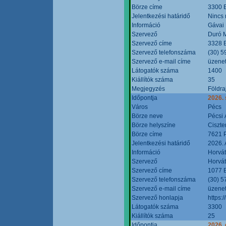
Börze címe
3300 E
Jelentkezési határidő
Nincs
Információ
Gávai
Szervező
Duró M
Szervező címe
3328 E
Szervező telefonszáma
(30) 5
Szervező e-mail címe
üzenet
Látogatók száma
1400
Kiállítók száma
35
Megjegyzés
Földra
Időpontja
2026.
Város
Pécs
Börze neve
Pécsi 
Börze helyszíne
Ciszt
Börze címe
7621 P
Jelentkezési határidő
2026. 
Információ
Horvát
Szervező
Horvát
Szervező címe
1077 B
Szervező telefonszáma
(30) 5
Szervező e-mail címe
üzenet
Szervező honlapja
https:/
Látogatók száma
3300
Kiállítók száma
25
Időpontja
2026. 