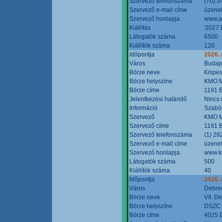
Szervező telefonszáma
(70) 3
Szervező e-mail címe
üzenet
Szervező honlapja
www.a
Kiállítás
'2027 
Látogatók száma
6500
Kiállítók száma
120
Időpontja
2026.
Város
Budap
Börze neve
Kispes
Börze helyszíne
KMO M
Börze címe
1191 B
Jelentkezési határidő
Nincs
Információ
Szabó
Szervező
KMO M
Szervező címe
1191 B
Szervező telefonszáma
(1) 28
Szervező e-mail címe
üzenet
Szervező honlapja
www.k
Látogatók száma
500
Kiállítók száma
40
Időpontja
2026.
Város
Debre
Börze neve
VII. D
Börze helyszíne
DSZC M
Börze címe
4025 D