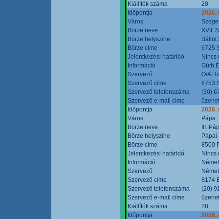
Kiállítók száma
20
Időpontja
2026.
Város
Szege
Börze neve
XVII. 
Börze helyszíne
Bálint
Börze címe
6725 S
Jelentkezési határidő
Nincs
Információ
Gúth 
Szervező
O/A Hu
Szervező címe
6753 S
Szervező telefonszáma
(30) 6
Szervező e-mail címe
üzenet
Időpontja
2026.
Város
Pápa
Börze neve
III. P
Börze helyszíne
Pápai 
Börze címe
8500 P
Jelentkezési határidő
Nincs
Információ
Német
Szervező
Német
Szervező címe
8174 B
Szervező telefonszáma
(20) 9
Szervező e-mail címe
üzenet
Kiállítók száma
28
Időpontja
2026.