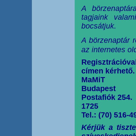
A börzenaptár
tagjaink valam
bocsátjuk.
A börzenaptár r
az internetes o
Regisztrációva
címen kérhető.
MaMiT
Budapest
Postafiók 254.
1725
Tel.: (70) 516-4
Kérjük a tiszt
szíveskedjen