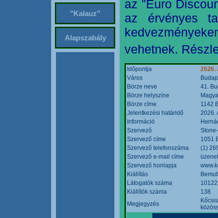
az "Euro Discoun
"Kalauz"
az érvényes ta
kedvezményeke
Alapszabály
vehetnek. Részle
Időpontja
2026. 
Város
Budap
Börze neve
41. Bu
Börze helyszíne
Magyar
Börze címe
1142 B
Jelentkezési határidő
2026. 
Információ
Hernád
Szervező
Stone-
Szervező címe
1051 B
Szervező telefonszáma
(1) 26
Szervező e-mail címe
üzenet
Szervező honlapja
www.k
Kiállítás
Bemut
Látogatók száma
10122
Kiállítók száma
138
Kőcsis
Megjegyzés
közöss