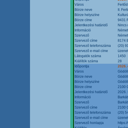
Város
Fertőd
Börze neve
II. Fe
Börze helyszíne
Kultur
Börze címe
9431 F
Jelentkezési határidő
Nincs
Információ
Német
Szervező
Német
Szervező címe
8174 B
Szervező telefonszáma
(20) 9
Szervező e-mail címe
üzenet
Látogatók száma
1450
Kiállítók száma
28
Időpontja
2026. 
Város
Gödöl
Börze neve
Gödöll
Börze helyszíne
Gödöll
Börze címe
2100 G
Jelentkezési határidő
2026. 
Információ
Barkát
Szervező
Barkát
Szervező címe
2100 G
Szervező telefonszáma
(20) 5
Szervező e-mail címe
üzenet
Szervező honlapja
https:
Kiállítás
Ásvány