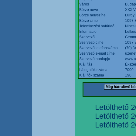
Város
Budap
Börze neve
XXXIV.
Börze helyszíne
Lurdy
Börze címe
1097 B
Jelentkezési határidő
Nincs
Információ
Lelkes
Szervező
Gemmi
Szervező címe
1097 B
Szervező telefonszáma
(70) 3
Szervező e-mail címe
üzenet
Szervező honlapja
www.a
Kiállítás
Ékszer
Látogatók száma
7000
Kiállítók száma
190
Letölthető 
Letölthető 
Letölthető 