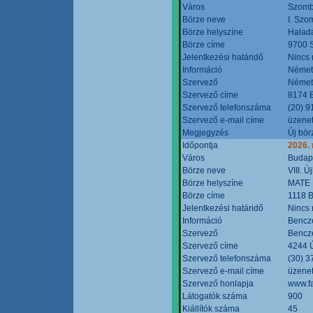
Város
Szomb
Börze neve
I. Szo
Börze helyszíne
Halad
Börze címe
9700 S
Jelentkezési határidő
Nincs
Információ
Német
Szervező
Német
Szervező címe
8174 B
Szervező telefonszáma
(20) 9
Szervező e-mail címe
üzenet
Megjegyzés
Új bör
Időpontja
2026.
Város
Budap
Börze neve
VIII. 
Börze helyszíne
MATE 
Börze címe
1118 B
Jelentkezési határidő
Nincs
Információ
Bencze
Szervező
Bencze
Szervező címe
4244 Ú
Szervező telefonszáma
(30) 3
Szervező e-mail címe
üzenet
Szervező honlapja
www.f
Látogatók száma
900
Kiállítók száma
45