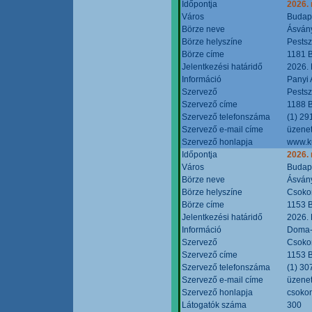
Időpontja
2026.
Város
Budap
Börze neve
Ásvány
Börze helyszíne
Pestsz
Börze címe
1181 B
Jelentkezési határidő
2026.
Információ
Panyi 
Szervező
Pestsz
Szervező címe
1188 B
Szervező telefonszáma
(1) 29
Szervező e-mail címe
üzenet
Szervező honlapja
www.k
Időpontja
2026.
Város
Budap
Börze neve
Ásvány
Börze helyszíne
Csokon
Börze címe
1153 B
Jelentkezési határidő
2026.
Információ
Doma-S
Szervező
Csokon
Szervező címe
1153 B
Szervező telefonszáma
(1) 30
Szervező e-mail címe
üzenet
Szervező honlapja
csoko
Látogatók száma
300