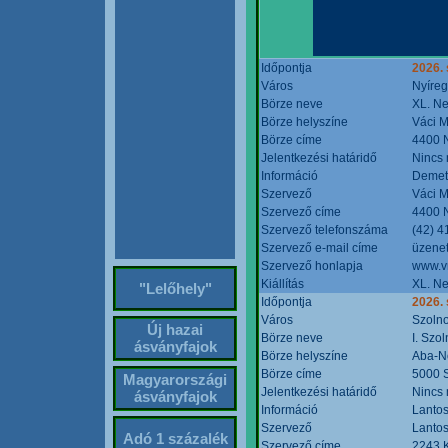
Időpontja
2026. 
Város
Nyíre
Börze neve
XL. Ne
Börze helyszíne
Váci M
Börze címe
4400 N
Jelentkezési határidő
Nincs
Információ
Demete
Szervező
Váci M
Szervező címe
4400 N
Szervező telefonszáma
(42) 4
Szervező e-mail címe
üzenet
Szervező honlapja
www.v
Kiállítás
XL. Ne
"Lelőhely"
Időpontja
2026.
Város
Szoln
Új hazai
Börze neve
I. Szo
ásványfajok
Börze helyszíne
Aba-N
Börze címe
5000 S
Magyarországi
Jelentkezési határidő
Nincs
ásványfajok
Információ
Lantos
Szervező
Lantos
Adó 1 százalék
Szervező címe
2243 K