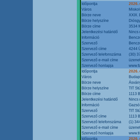
Időpontja
2026.
Város
Miskol
Börze neve
XXIX. 
Börze helyszíne
Diósg
Börze címe
3534 M
Jelentkezési határidő
Nincs
Információ
Bencze
Szervező
Bencze
Szervező címe
4244 Ú
Szervező telefonszáma
(30) 3
Szervező e-mail címe
üzenet
Szervező honlapja
www.f
Időpontja
2026.
Város
Budap
Börze neve
Ásvány
Börze helyszíne
TIT St
Börze címe
1113 B
Jelentkezési határidő
Nincs
Információ
Gazsó 
Szervező
TIT St
Szervező címe
1113 B
Szervező telefonszáma
(1) 34
Szervező e-mail címe
üzenet
Szervező honlapja
www.ti
Időpontja
2026.