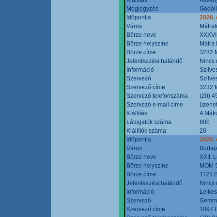
Megjegyzés
Gödöll
Időpontja
2026. 
Város
Mátraf
Börze neve
XXXVII
Börze helyszíne
Mátra 
Börze címe
3232 M
Jelentkezési határidő
Nincs
Információ
Szilve
Szervező
Szilve
Szervező címe
3232 M
Szervező telefonszáma
(20) 4
Szervező e-mail címe
üzenet
Kiállítás
A Mátr
Látogatók száma
800
Kiállítók száma
20
Időpontja
2026. 
Város
Budap
Börze neve
XXII. 
Börze helyszíne
MOM S
Börze címe
1123 B
Jelentkezési határidő
Nincs
Információ
Lelkes
Szervező
Gemmi
Szervező címe
1097 B