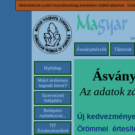
Weboldalunk a jobb használhatóság érdekében sütiket alkalmaz. Szolg
Le
Ásványbörzék
Táborok
Nyitólap
Ásvány
Miért érdemes
tagnak lenni?
Az adatok z
Szervezeti
felépítés
Belépési
Új kedvezménye
nyilatkozat...
TIT
Örömmel értesít
Ásványbarátok