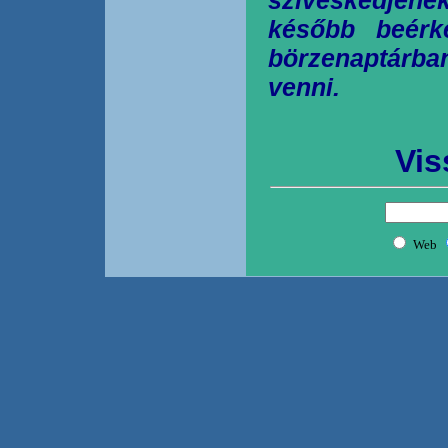
később beérk
börzenaptárb
venni.
Vis