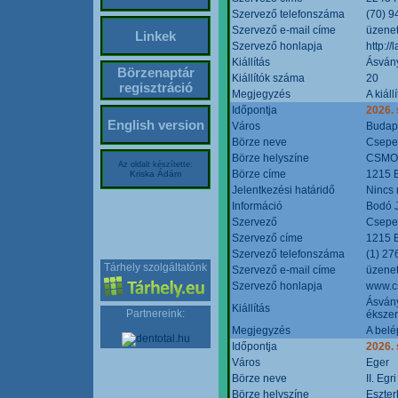
Szervező telefonszáma
(70) 9
Szervező e-mail címe
üzenet
Linkek
Szervező honlapja
http:/
Kiállítás
Ásván
Börzenaptár
Kiállítók száma
20
regisztráció
Megjegyzés
A kiál
Időpontja
2026.
English version
Város
Budap
Börze neve
Csepel
Börze helyszíne
CSMO 
Az oldalt készítette:
Börze címe
1215 B
Kriska Ádám
Jelentkezési határidő
Nincs
Információ
Bodó 
Szervező
Csepel
Szervező címe
1215 B
Szervező telefonszáma
(1) 27
Tárhely szolgáltatónk
Szervező e-mail címe
üzenet
Szervező honlapja
www.c
Ásvány
Kiállítás
Partnereink:
ékszer
Megjegyzés
A belé
Időpontja
2026.
Város
Eger
Börze neve
II. Eg
Börze helyszíne
Eszter