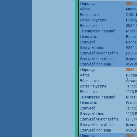
Időpontja
2026.
Város
Miskol
Börze neve
XXIX. 
Börze helyszíne
Diósg
Börze címe
3534 M
Jelentkezési határidő
Nincs
Információ
Bencze
Szervező
Bencze
Szervező címe
4244 Ú
Szervező telefonszáma
(30) 3
Szervező e-mail címe
üzenet
Szervező honlapja
www.f
Időpontja
2026.
Város
Budap
Börze neve
Ásvány
Börze helyszíne
TIT St
Börze címe
1113 B
Jelentkezési határidő
Nincs
Információ
Gazsó 
Szervező
TIT St
Szervező címe
1113 B
Szervező telefonszáma
(1) 34
Szervező e-mail címe
üzenet
Szervező honlapja
www.ti
Időpontja
2026.