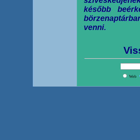
később beérk
börzenaptárb
venni.
Vis