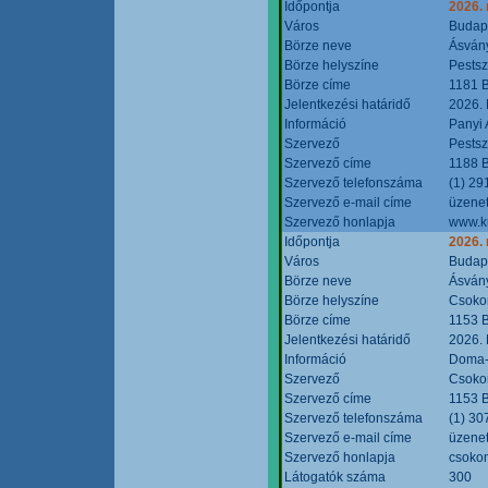
Időpontja
2026.
Város
Budap
Börze neve
Ásvány
Börze helyszíne
Pestsz
Börze címe
1181 B
Jelentkezési határidő
2026.
Információ
Panyi 
Szervező
Pestsz
Szervező címe
1188 B
Szervező telefonszáma
(1) 29
Szervező e-mail címe
üzenet
Szervező honlapja
www.k
Időpontja
2026.
Város
Budap
Börze neve
Ásvány
Börze helyszíne
Csokon
Börze címe
1153 B
Jelentkezési határidő
2026.
Információ
Doma-S
Szervező
Csokon
Szervező címe
1153 B
Szervező telefonszáma
(1) 30
Szervező e-mail címe
üzenet
Szervező honlapja
csoko
Látogatók száma
300