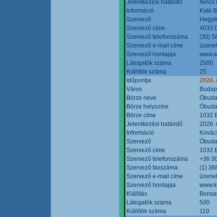
Jelentkezési határidő
Nincs
Információ
Kató 
Szervező
Hegyik
Szervező címe
4033 D
Szervező telefonszáma
(30) 5
Szervező e-mail címe
üzenet
Szervező honlapja
www.a
Látogatók száma
2500
Kiállítók száma
25
Időpontja
2026.
Város
Budap
Börze neve
Óbudai
Börze helyszíne
Óbudai
Börze címe
1032 B
Jelentkezési határidő
2026. 
Információ
Kovács
Szervező
Óbudai
Szervező címe
1032 B
Szervező telefonszáma
+36 3
Szervező faxszáma
(1) 38
Szervező e-mail címe
üzenet
Szervező honlapja
www.ku
Kiállítás
Bonsai
Látogatók száma
500
Kiállítók száma
110