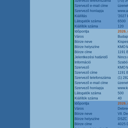
Szervező telefonszáma
(70) 3
Szervező e-mail címe
üzenet
Szervező honlapja
www.a
Kiállítás
'2027 
Látogatók száma
6500
Kiállítók száma
120
Időpontja
2026.
Város
Budap
Börze neve
Kispes
Börze helyszíne
KMO M
Börze címe
1191 B
Jelentkezési határidő
Nincs
Információ
Szabó
Szervező
KMO M
Szervező címe
1191 B
Szervező telefonszáma
(1) 28
Szervező e-mail címe
üzenet
Szervező honlapja
www.k
Látogatók száma
500
Kiállítók száma
40
Időpontja
2026.
Város
Debre
Börze neve
VII. D
Börze helyszíne
DSZC M
Börze címe
4025 D