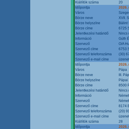
Kiállítók száma
20
Időpontja
2026.
Város
Szege
Börze neve
XVII. 
Börze helyszíne
Bálint
Börze címe
6725 S
Jelentkezési határidő
Nincs
Információ
Gúth 
Szervező
O/A Hu
Szervező címe
6753 S
Szervező telefonszáma
(30) 6
Szervező e-mail címe
üzenet
Időpontja
2026.
Város
Pápa
Börze neve
III. P
Börze helyszíne
Pápai 
Börze címe
8500 P
Jelentkezési határidő
Nincs
Információ
Német
Szervező
Német
Szervező címe
8174 B
Szervező telefonszáma
(20) 9
Szervező e-mail címe
üzenet
Kiállítók száma
28
Időpontja
2026.