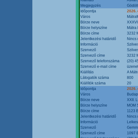
Megjegyzés
Gödöll
Időpontja
2026. 
Város
Mátraf
Börze neve
XXXVII
Börze helyszíne
Mátra 
Börze címe
3232 M
Jelentkezési határidő
Nincs
Információ
Szilve
Szervező
Szilve
Szervező címe
3232 M
Szervező telefonszáma
(20) 4
Szervező e-mail címe
üzenet
Kiállítás
A Mátr
Látogatók száma
800
Kiállítók száma
20
Időpontja
2026. 
Város
Budap
Börze neve
XXII. 
Börze helyszíne
MOM S
Börze címe
1123 B
Jelentkezési határidő
Nincs
Információ
Lelkes
Szervező
Gemmi
Szervező címe
1097 B