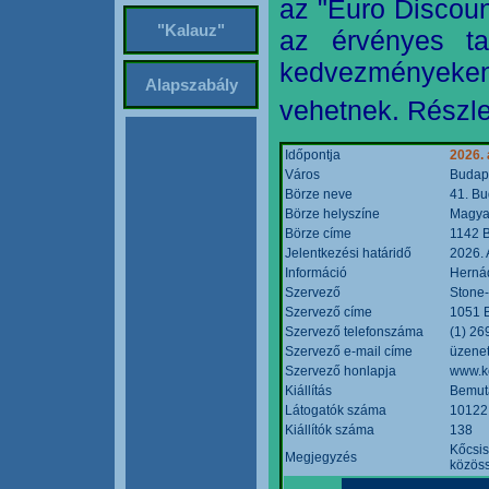
az "Euro Discoun
"Kalauz"
az érvényes ta
kedvezményeke
Alapszabály
vehetnek. Részle
Időpontja
2026. 
Város
Budap
Börze neve
41. Bu
Börze helyszíne
Magyar
Börze címe
1142 B
Jelentkezési határidő
2026. 
Információ
Hernád
Szervező
Stone-
Szervező címe
1051 B
Szervező telefonszáma
(1) 26
Szervező e-mail címe
üzenet
Szervező honlapja
www.k
Kiállítás
Bemut
Látogatók száma
10122
Kiállítók száma
138
Kőcsis
Megjegyzés
közöss