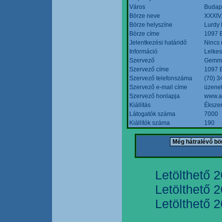
Város
Budap
Börze neve
XXXIV.
Börze helyszíne
Lurdy
Börze címe
1097 B
Jelentkezési határidő
Nincs
Információ
Lelkes
Szervező
Gemmi
Szervező címe
1097 B
Szervező telefonszáma
(70) 3
Szervező e-mail címe
üzenet
Szervező honlapja
www.a
Kiállítás
Ékszer
Látogatók száma
7000
Kiállítók száma
190
Letölthető 
Letölthető 
Letölthető 