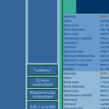
Időpontja
2026. 
Város
Nyíre
Börze neve
XL. Ne
Börze helyszíne
Váci M
Börze címe
4400 N
Jelentkezési határidő
Nincs
Információ
Demete
Szervező
Váci M
Szervező címe
4400 N
Szervező telefonszáma
(42) 4
Szervező e-mail címe
üzenet
Szervező honlapja
www.v
Kiállítás
XL. Ne
"Lelőhely"
Időpontja
2026.
Város
Szoln
Új hazai
Börze neve
I. Szo
ásványfajok
Börze helyszíne
Aba-N
Börze címe
5000 S
Magyarországi
Jelentkezési határidő
Nincs
ásványfajok
Információ
Lantos
Szervező
Lantos
Adó 1 százalék
Szervező címe
2243 K