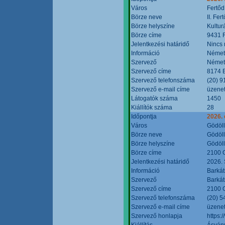
Város
Fertőd
Börze neve
II. Fe
Börze helyszíne
Kultur
Börze címe
9431 F
Jelentkezési határidő
Nincs
Információ
Német
Szervező
Német
Szervező címe
8174 B
Szervező telefonszáma
(20) 9
Szervező e-mail címe
üzenet
Látogatók száma
1450
Kiállítók száma
28
Időpontja
2026. 
Város
Gödöl
Börze neve
Gödöll
Börze helyszíne
Gödöll
Börze címe
2100 G
Jelentkezési határidő
2026. 
Információ
Barkát
Szervező
Barkát
Szervező címe
2100 G
Szervező telefonszáma
(20) 5
Szervező e-mail címe
üzenet
Szervező honlapja
https:
Kiállítás
Ásvány