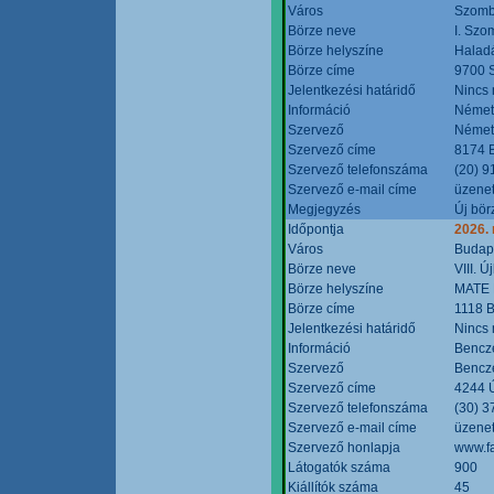
Város
Szomb
Börze neve
I. Szo
Börze helyszíne
Halad
Börze címe
9700 S
Jelentkezési határidő
Nincs
Információ
Német
Szervező
Német
Szervező címe
8174 B
Szervező telefonszáma
(20) 9
Szervező e-mail címe
üzenet
Megjegyzés
Új bör
Időpontja
2026.
Város
Budap
Börze neve
VIII. 
Börze helyszíne
MATE 
Börze címe
1118 B
Jelentkezési határidő
Nincs
Információ
Bencze
Szervező
Bencze
Szervező címe
4244 Ú
Szervező telefonszáma
(30) 3
Szervező e-mail címe
üzenet
Szervező honlapja
www.f
Látogatók száma
900
Kiállítók száma
45