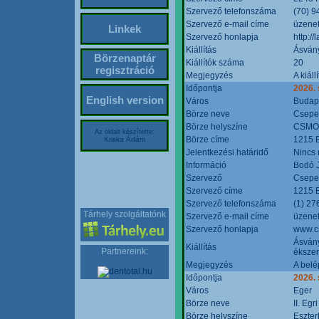
Szervező telefonszáma
(70) 9
Szervező e-mail címe
üzenet
Linkek
Szervező honlapja
http:/
Kiállítás
Ásván
Börzenaptár
Kiállítók száma
20
regisztráció
Megjegyzés
A kiál
Időpontja
2026.
English version
Város
Budap
Börze neve
Csepel
Börze helyszíne
CSMO 
Az oldalt készítette:
Börze címe
1215 B
Kriska Ádám
Jelentkezési határidő
Nincs
Információ
Bodó 
Szervező
Csepel
Szervező címe
1215 B
Szervező telefonszáma
(1) 27
Tárhely szolgáltatónk
Szervező e-mail címe
üzenet
Szervező honlapja
www.c
Ásvány
Kiállítás
Partnereink:
ékszer
Megjegyzés
A belé
Időpontja
2026.
Város
Eger
Börze neve
II. Eg
Börze helyszíne
Eszter