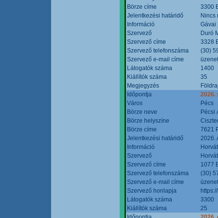
Börze címe
3300 E
Jelentkezési határidő
Nincs
Információ
Gávai
Szervező
Duró M
Szervező címe
3328 E
Szervező telefonszáma
(30) 5
Szervező e-mail címe
üzenet
Látogatók száma
1400
Kiállítók száma
35
Megjegyzés
Földra
Időpontja
2026.
Város
Pécs
Börze neve
Pécsi 
Börze helyszíne
Ciszt
Börze címe
7621 P
Jelentkezési határidő
2026. 
Információ
Horvát
Szervező
Horvát
Szervező címe
1077 B
Szervező telefonszáma
(30) 5
Szervező e-mail címe
üzenet
Szervező honlapja
https:/
Látogatók száma
3300
Kiállítók száma
25
Időpontja
2026. 