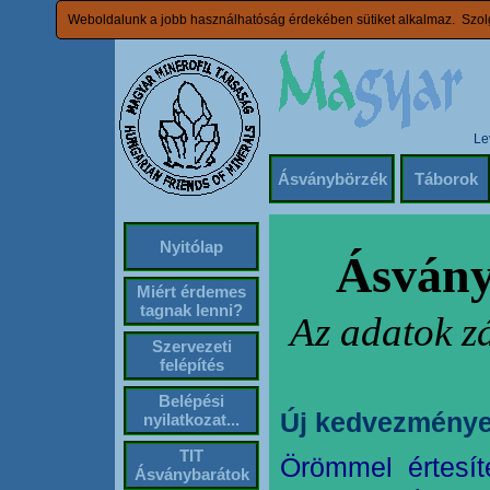
Weboldalunk a jobb használhatóság érdekében sütiket alkalmaz. Szolg
Le
Ásványbörzék
Táborok
Nyitólap
Ásvány
Miért érdemes
tagnak lenni?
Az adatok z
Szervezeti
felépítés
Belépési
Új kedvezménye
nyilatkozat...
TIT
Örömmel értesít
Ásványbarátok