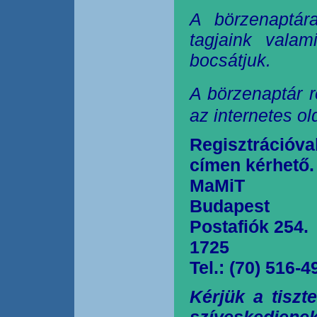
A börzenaptár
tagjaink valam
bocsátjuk.
A börzenaptár r
az internetes o
Regisztrációva
címen kérhető.
MaMiT
Budapest
Postafiók 254.
1725
Tel.: (70) 516-4
Kérjük a tiszt
szíveskedjen