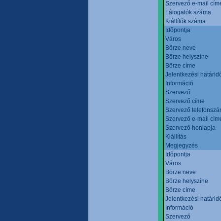
Szervező e-mail cím
Látogatók száma
Kiállítók száma
Időpontja
Város
Börze neve
Börze helyszíne
Börze címe
Jelentkezési határid
Információ
Szervező
Szervező címe
Szervező telefonsz
Szervező e-mail cím
Szervező honlapja
Kiállítás
Megjegyzés
Időpontja
Város
Börze neve
Börze helyszíne
Börze címe
Jelentkezési határid
Információ
Szervező