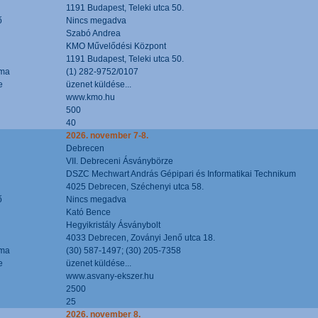
1191 Budapest, Teleki utca 50.
ő
Nincs megadva
Szabó Andrea
KMO Művelődési Központ
1191 Budapest, Teleki utca 50.
áma
(1) 282-9752/0107
e
üzenet küldése...
www.kmo.hu
500
40
2026. november 7-8.
Debrecen
VII. Debreceni Ásványbörze
DSZC Mechwart András Gépipari és Informatikai Technikum
4025 Debrecen, Széchenyi utca 58.
ő
Nincs megadva
Kató Bence
Hegyikristály Ásványbolt
4033 Debrecen, Zoványi Jenő utca 18.
áma
(30) 587-1497; (30) 205-7358
e
üzenet küldése...
www.asvany-ekszer.hu
2500
25
2026. november 8.