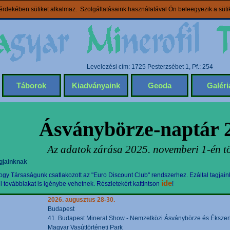
rdekében sütiket alkalmaz. Szolgáltatásaink használatával Ön beleegyezik a süt
Levelezési cím: 1725 Pesterzsébet 1, Pf.: 254
Táborok
Kiadványaink
Geoda
Galéri
Ásványbörze-naptár 
Az adatok zárása 2025. novemberi 1-én tö
gjainknak
gy Társaságunk csatlakozott az "Euro Discount Club" rendszerhez. Ezáltal tagjain
ide
továbbiakat is igénybe vehetnek. Részletekért kattintson
!
2026. augusztus 28-30.
Budapest
41. Budapest Mineral Show - Nemzetközi Ásványbörze és Ékszerki
Magyar Vasúttörténeti Park