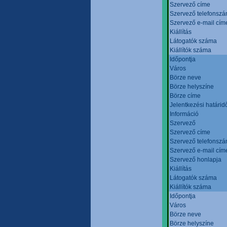
Szervező címe
Szervező telefonsz
Szervező e-mail cím
Kiállítás
Látogatók száma
Kiállítók száma
Időpontja
Város
Börze neve
Börze helyszíne
Börze címe
Jelentkezési határid
Információ
Szervező
Szervező címe
Szervező telefonsz
Szervező e-mail cím
Szervező honlapja
Kiállítás
Látogatók száma
Kiállítók száma
Időpontja
Város
Börze neve
Börze helyszíne