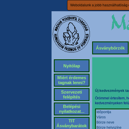
Weboldalunk a jobb használhatóság é
Ásványbörzék
Nyitólap
Miért érdemes
tagnak lenni?
Új kedvezmények ta
Szervezeti
felépítés
Örömmel értesítem, ho
kedvezményeken felül 
Belépési
nyilatkozat...
Időpontja
Város
TIT
Börze neve
Ásványbarátok
Börze helyszíne