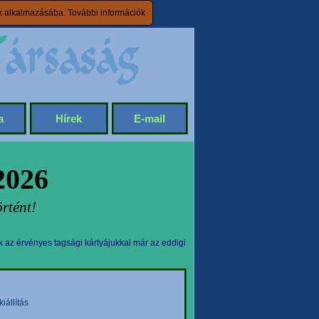
ik alkalmazásába.
További információk
a
Hírek
E-mail
2026
rtént!
k az érvényes tagsági kártyájukkal már az eddigi
állítás