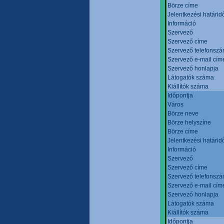
Börze címe
Jelentkezési határid
Információ
Szervező
Szervező címe
Szervező telefonsz
Szervező e-mail cím
Szervező honlapja
Látogatók száma
Kiállítók száma
Időpontja
Város
Börze neve
Börze helyszíne
Börze címe
Jelentkezési határid
Információ
Szervező
Szervező címe
Szervező telefonsz
Szervező e-mail cím
Szervező honlapja
Látogatók száma
Kiállítók száma
Időpontja