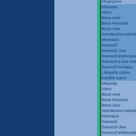
Megjegyzés
Időpontja
Város
Börze neve
Börze helyszíne
Börze címe
Jelentkezési határid
Információ
Szervező
Szervező címe
Szervező telefonsz
Szervező e-mail cím
Szervező honlapja
Látogatók száma
Kiállítók száma
Időpontja
Város
Börze neve
Börze helyszíne
Börze címe
Jelentkezési határid
Információ
Szervező
Szervező címe
Szervező telefonsz