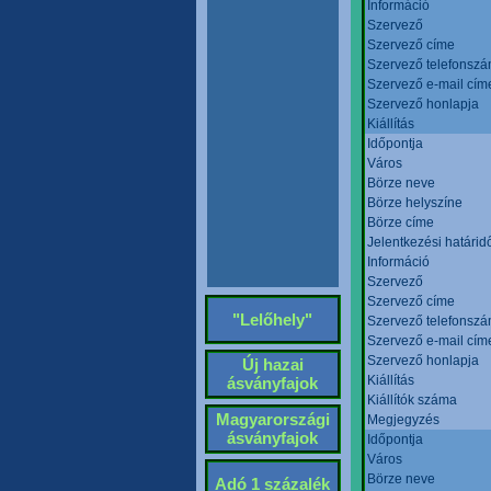
Információ
Szervező
Szervező címe
Szervező telefonsz
Szervező e-mail cím
Szervező honlapja
Kiállítás
Időpontja
Város
Börze neve
Börze helyszíne
Börze címe
Jelentkezési határid
Információ
Szervező
Szervező címe
"Lelőhely"
Szervező telefonsz
Szervező e-mail cím
Szervező honlapja
Új hazai
Kiállítás
ásványfajok
Kiállítók száma
Magyarországi
Megjegyzés
ásványfajok
Időpontja
Város
Börze neve
Adó 1 százalék