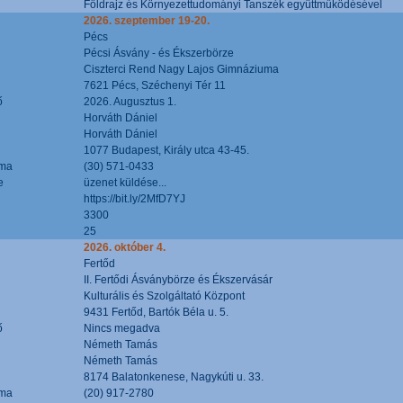
Földrajz és Környezettudományi Tanszék együttműködésével
2026. szeptember 19-20.
Pécs
Pécsi Ásvány - és Ékszerbörze
Ciszterci Rend Nagy Lajos Gimnáziuma
7621 Pécs, Széchenyi Tér 11
ő
2026. Augusztus 1.
Horváth Dániel
Horváth Dániel
1077 Budapest, Király utca 43-45.
áma
(30) 571-0433
e
üzenet küldése...
https://bit.ly/2MfD7YJ
3300
25
2026. október 4.
Fertőd
II. Fertődi Ásványbörze és Ékszervásár
Kulturális és Szolgáltató Központ
9431 Fertőd, Bartók Béla u. 5.
ő
Nincs megadva
Németh Tamás
Németh Tamás
8174 Balatonkenese, Nagykúti u. 33.
áma
(20) 917-2780