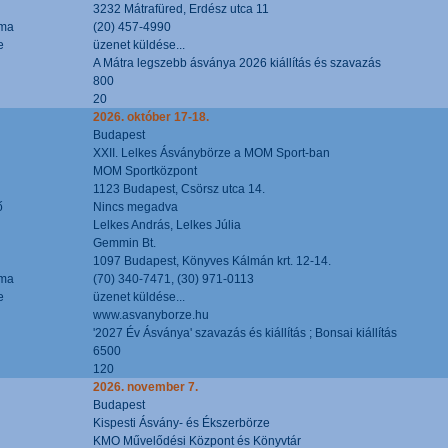
3232 Mátrafüred, Erdész utca 11
áma
(20) 457-4990
e
üzenet küldése...
A Mátra legszebb ásványa 2026 kiállítás és szavazás
800
20
2026. október 17-18.
Budapest
XXII. Lelkes Ásványbörze a MOM Sport-ban
MOM Sportközpont
1123 Budapest, Csörsz utca 14.
ő
Nincs megadva
Lelkes András, Lelkes Júlia
Gemmin Bt.
1097 Budapest, Könyves Kálmán krt. 12-14.
áma
(70) 340-7471, (30) 971-0113
e
üzenet küldése...
www.asvanyborze.hu
'2027 Év Ásványa' szavazás és kiállítás ; Bonsai kiállítás
6500
120
2026. november 7.
Budapest
Kispesti Ásvány- és Ékszerbörze
KMO Művelődési Központ és Könyvtár