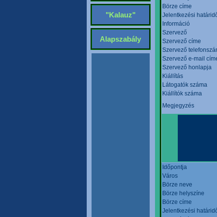
Börze címe
"Kalauz"
Jelentkezési határid
Információ
Szervező
Alapszabály
Szervező címe
Szervező telefonsz
Szervező e-mail cím
Szervező honlapja
Kiállítás
Látogatók száma
Kiállítók száma
Megjegyzés
Időpontja
Város
Börze neve
Börze helyszíne
Börze címe
Jelentkezési határid