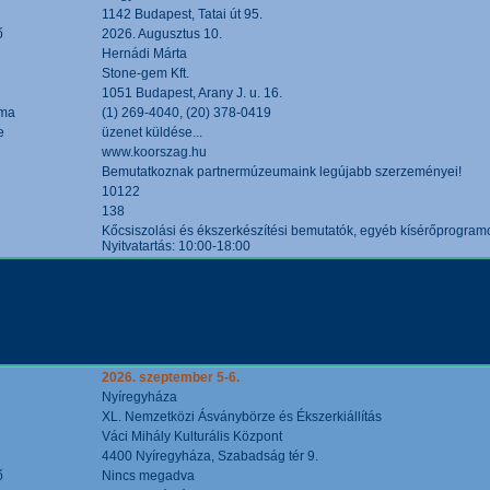
1142 Budapest, Tatai út 95.
ő
2026. Augusztus 10.
Hernádi Márta
Stone-gem Kft.
1051 Budapest, Arany J. u. 16.
áma
(1) 269-4040, (20) 378-0419
e
üzenet küldése...
www.koorszag.hu
Bemutatkoznak partnermúzeumaink legújabb szerzeményei!
10122
138
Kőcsiszolási és ékszerkészítési bemutatók, egyéb kísérőprogramo
Nyitvatartás: 10:00-18:00
2026. szeptember 5-6.
Nyíregyháza
XL. Nemzetközi Ásványbörze és Ékszerkiállítás
Váci Mihály Kulturális Központ
4400 Nyíregyháza, Szabadság tér 9.
ő
Nincs megadva