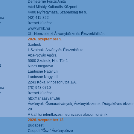
Demeterné Fórizs Anita
Váci Mihály Kulturális Központ
4400 Nyíregyháza, Szabadság tér 9.
áma
(42) 411-822
e
üzenet küldése...
www.vmkk.hu
XL. Nemzetközi Ásványbörze és Ékszerkiállítás
2026. szeptember 5.
Szolnok
I. Szolnoki Ásvány és Ékszerbörze
Aba-Novák Agóra
5000 Szolnok, Hild Tér 1
ő
Nincs megadva
Lantosné Nagy Lili
Lantosné Nagy Lili
2243 Kóka, Pincesor utca 1/A.
áma
(70) 943 0710
e
üzenet küldése...
http://lanaasvany.hu
Ásványok, Ősmaradványok, Ásványékszerek, Drágaköves ékszer
20
A kiállítói jelentkezés meghívásos alapon történik.
2026. szeptember 12.
Budapest
Csepeli "Őszi" Ásványbörze