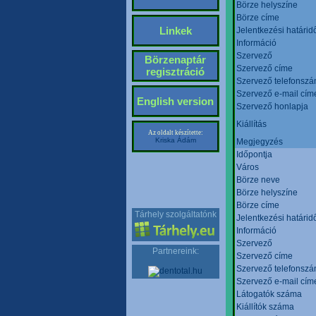
Börze helyszíne
Börze címe
Linkek
Jelentkezési határid
Információ
Szervező
Börzenaptár
Szervező címe
regisztráció
Szervező telefonsz
Szervező e-mail cím
English version
Szervező honlapja
Kiállítás
Az oldalt készítette:
Kriska Ádám
Megjegyzés
Időpontja
Város
Börze neve
Börze helyszíne
Börze címe
Tárhely szolgáltatónk
Jelentkezési határid
Információ
Szervező
Partnereink:
Szervező címe
Szervező telefonsz
Szervező e-mail cím
Látogatók száma
Kiállítók száma