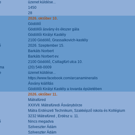
e
üzenet küldése...
1450
28
2026. október 10.
Gödöllő
Gödöllői ásvány és ékszer gála
Gödöllői Királyi Kastély
2100 Gödöllő, Grassalkovich-kastély
ő
2026. Szeptember 15.
Barkáts Norbert
Barkáts Norbert ev.
2100 Gödöllő, Csillagfürt utca 10.
áma
(20) 548-0009
e
üzenet küldése...
https://www.facebook.com/arcanamineralis
Ásvány kiállítás
Gödöllői Királyi Kastély a lovarda épületében
2026. október 11.
Mátrafüred
XXXVII. Mátrafüredi Ásványbörze
Mátra Erdészeti Technikum, Szakképző iskola és Kollégium
3232 Mátrafüred , Erdész u. 11.
ő
Nincs megadva
Szilveszter Ádám
Szilveszter Ádám