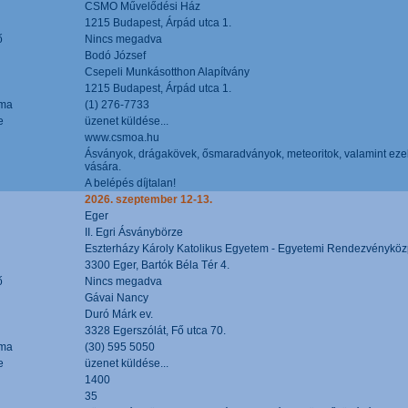
CSMO Művelődési Ház
1215 Budapest, Árpád utca 1.
ő
Nincs megadva
Bodó József
Csepeli Munkásotthon Alapítvány
1215 Budapest, Árpád utca 1.
áma
(1) 276-7733
e
üzenet küldése...
www.csmoa.hu
Ásványok, drágakövek, ősmaradványok, meteoritok, valamint ezekbő
vására.
A belépés díjtalan!
2026. szeptember 12-13.
Eger
II. Egri Ásványbörze
Eszterházy Károly Katolikus Egyetem - Egyetemi Rendezvényköz
3300 Eger, Bartók Béla Tér 4.
ő
Nincs megadva
Gávai Nancy
Duró Márk ev.
3328 Egerszólát, Fő utca 70.
áma
(30) 595 5050
e
üzenet küldése...
1400
35