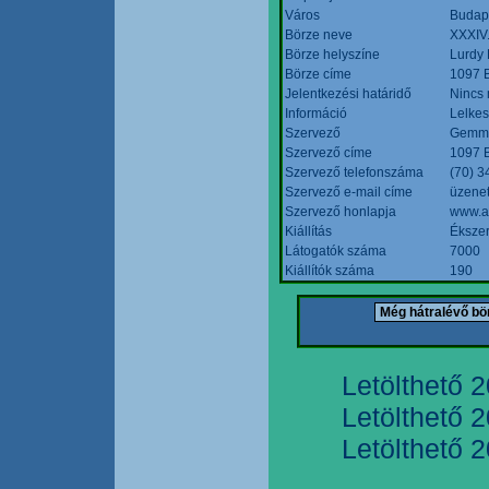
Város
Budap
Börze neve
XXXIV.
Börze helyszíne
Lurdy
Börze címe
1097 B
Jelentkezési határidő
Nincs
Információ
Lelkes
Szervező
Gemmi
Szervező címe
1097 B
Szervező telefonszáma
(70) 3
Szervező e-mail címe
üzenet
Szervező honlapja
www.a
Kiállítás
Ékszer
Látogatók száma
7000
Kiállítók száma
190
Letölthető 
Letölthető 
Letölthető 