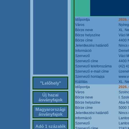
Időpontja
2026. 
Város
Nyíre
Börze neve
XL. Ne
Börze helyszíne
Váci M
Börze címe
4400 N
Jelentkezési határidő
Nincs
Információ
Demete
Szervező
Váci M
Szervező címe
4400 N
Szervező telefonszáma
(42) 4
Szervező e-mail címe
üzenet
Szervező honlapja
www.v
Kiállítás
XL. Ne
"Lelőhely"
Időpontja
2026.
Város
Szoln
Új hazai
Börze neve
I. Szo
ásványfajok
Börze helyszíne
Aba-N
Börze címe
5000 S
Magyarországi
Jelentkezési határidő
Nincs
ásványfajok
Információ
Lantos
Szervező
Lantos
Adó 1 százalék
Szervező címe
2243 K