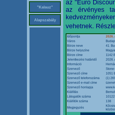
az "Euro Discoun
"Kalauz"
az érvényes ta
kedvezményeke
Alapszabály
vehetnek. Részle
Időpontja
2026. 
Város
Budap
Börze neve
41. Bu
Börze helyszíne
Magyar
Börze címe
1142 B
Jelentkezési határidő
2026. 
Információ
Hernád
Szervező
Stone-
Szervező címe
1051 B
Szervező telefonszáma
(1) 26
Szervező e-mail címe
üzenet
Szervező honlapja
www.k
Kiállítás
Bemut
Látogatók száma
10122
Kiállítók száma
138
Kőcsis
Megjegyzés
közöss