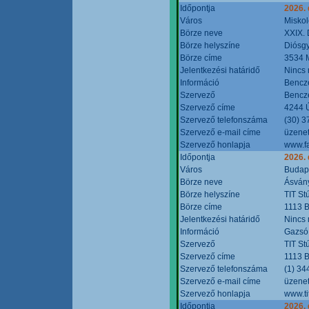
Időpontja
2026.
Város
Miskol
Börze neve
XXIX. 
Börze helyszíne
Diósg
Börze címe
3534 M
Jelentkezési határidő
Nincs
Információ
Bencze
Szervező
Bencze
Szervező címe
4244 Ú
Szervező telefonszáma
(30) 3
Szervező e-mail címe
üzenet
Szervező honlapja
www.f
Időpontja
2026.
Város
Budap
Börze neve
Ásvány
Börze helyszíne
TIT St
Börze címe
1113 B
Jelentkezési határidő
Nincs
Információ
Gazsó 
Szervező
TIT St
Szervező címe
1113 B
Szervező telefonszáma
(1) 34
Szervező e-mail címe
üzenet
Szervező honlapja
www.ti
Időpontja
2026.