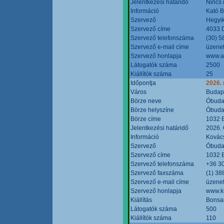
Jelentkezési határidő
Nincs
Információ
Kató 
Szervező
Hegyik
Szervező címe
4033 D
Szervező telefonszáma
(30) 5
Szervező e-mail címe
üzenet
Szervező honlapja
www.a
Látogatók száma
2500
Kiállítók száma
25
Időpontja
2026.
Város
Budap
Börze neve
Óbudai
Börze helyszíne
Óbudai
Börze címe
1032 B
Jelentkezési határidő
2026. 
Információ
Kovács
Szervező
Óbudai
Szervező címe
1032 B
Szervező telefonszáma
+36 3
Szervező faxszáma
(1) 38
Szervező e-mail címe
üzenet
Szervező honlapja
www.ku
Kiállítás
Bonsai
Látogatók száma
500
Kiállítók száma
110