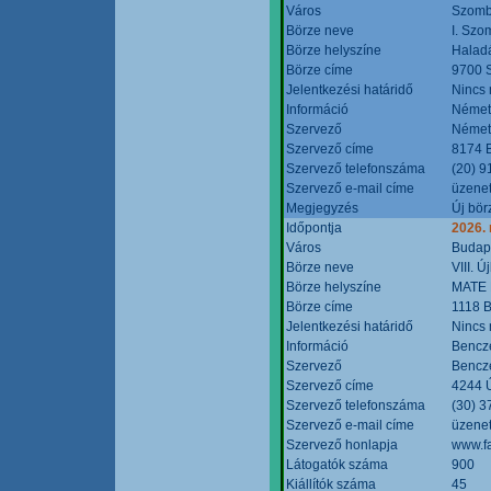
Város
Szomb
Börze neve
I. Szo
Börze helyszíne
Halad
Börze címe
9700 S
Jelentkezési határidő
Nincs
Információ
Német
Szervező
Német
Szervező címe
8174 B
Szervező telefonszáma
(20) 9
Szervező e-mail címe
üzenet
Megjegyzés
Új bör
Időpontja
2026.
Város
Budap
Börze neve
VIII. 
Börze helyszíne
MATE 
Börze címe
1118 B
Jelentkezési határidő
Nincs
Információ
Bencze
Szervező
Bencze
Szervező címe
4244 Ú
Szervező telefonszáma
(30) 3
Szervező e-mail címe
üzenet
Szervező honlapja
www.f
Látogatók száma
900
Kiállítók száma
45