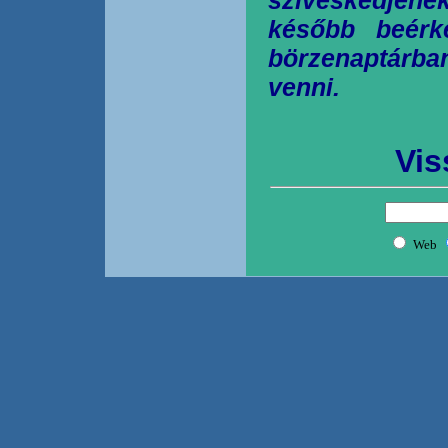
később beérk
börzenaptárb
venni.
Vis