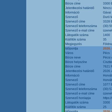
Börze címe
3300 E
Jelentkezési határidő
Nincs
Információ
Gávai
Szervező
Duró M
Szervező címe
3328 E
Szervező telefonszáma
(30) 5
Szervező e-mail címe
üzenet
Látogatók száma
1400
Kiállítók száma
35
Megjegyzés
Földra
Időpontja
2026.
Város
Pécs
Börze neve
Pécsi 
Börze helyszíne
Ciszt
Börze címe
7621 P
Jelentkezési határidő
2026. 
Információ
Horvát
Szervező
Horvát
Szervező címe
1077 B
Szervező telefonszáma
(30) 5
Szervező e-mail címe
üzenet
Szervező honlapja
https:/
Látogatók száma
3300
Kiállítók száma
25
Időpontja
2026. 