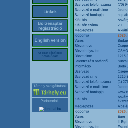
Szervező telefonszáma
(70) 9
Szervező e-mail címe
üzenet
Linkek
Szervező honlapja
http:/
Kiállítás
Ásván
Börzenaptár
Kiállítók száma
20
regisztráció
Megjegyzés
A kiál
Időpontja
2026.
English version
Város
Budap
Börze neve
Csepel
Börze helyszíne
CSMO 
Az oldalt készítette:
Börze címe
1215 B
Kriska Ádám
Jelentkezési határidő
Nincs
Információ
Bodó 
Szervező
Csepel
Szervező címe
1215 B
Szervező telefonszáma
(1) 27
Tárhely szolgáltatónk
Szervező e-mail címe
üzenet
Szervező honlapja
www.c
Ásvány
Kiállítás
Partnereink:
ékszer
Megjegyzés
A belé
Időpontja
2026.
Város
Eger
Börze neve
II. Eg
Börze helyszíne
Eszter