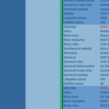
Szervező telefonszáma
(70) 3
Szervező e-mail címe
üzenet
Szervező honlapja
www.a
Kiállítás
'2027 
Látogatók száma
6500
Kiállítók száma
120
Időpontja
2026.
Város
Budap
Börze neve
Kispes
Börze helyszíne
KMO M
Börze címe
1191 B
Jelentkezési határidő
Nincs
Információ
Szabó
Szervező
KMO M
Szervező címe
1191 B
Szervező telefonszáma
(1) 28
Szervező e-mail címe
üzenet
Szervező honlapja
www.k
Látogatók száma
500
Kiállítók száma
40
Időpontja
2026.
Város
Debre
Börze neve
VII. D
Börze helyszíne
DSZC M
Börze címe
4025 D