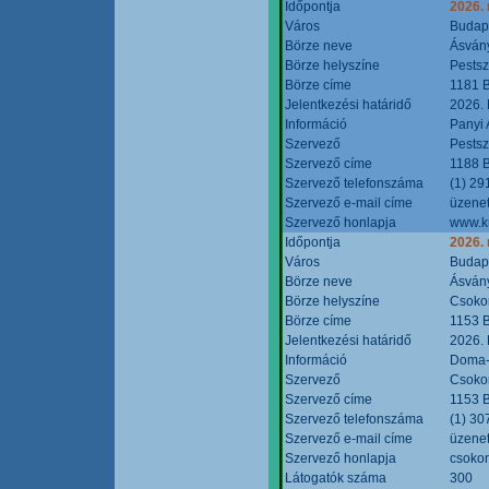
Időpontja
2026.
Város
Budap
Börze neve
Ásvány
Börze helyszíne
Pestsz
Börze címe
1181 B
Jelentkezési határidő
2026.
Információ
Panyi 
Szervező
Pestsz
Szervező címe
1188 B
Szervező telefonszáma
(1) 29
Szervező e-mail címe
üzenet
Szervező honlapja
www.k
Időpontja
2026.
Város
Budap
Börze neve
Ásvány
Börze helyszíne
Csokon
Börze címe
1153 B
Jelentkezési határidő
2026.
Információ
Doma-S
Szervező
Csokon
Szervező címe
1153 B
Szervező telefonszáma
(1) 30
Szervező e-mail címe
üzenet
Szervező honlapja
csoko
Látogatók száma
300