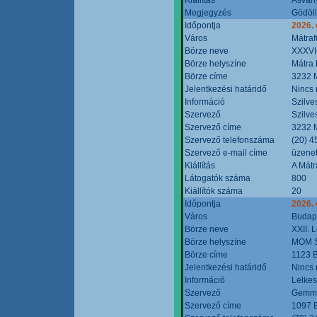
Megjegyzés
Gödöll
Időpontja
2026. 
Város
Mátraf
Börze neve
XXXVII
Börze helyszíne
Mátra 
Börze címe
3232 M
Jelentkezési határidő
Nincs
Információ
Szilve
Szervező
Szilve
Szervező címe
3232 M
Szervező telefonszáma
(20) 4
Szervező e-mail címe
üzenet
Kiállítás
A Mátr
Látogatók száma
800
Kiállítók száma
20
Időpontja
2026. 
Város
Budap
Börze neve
XXII. 
Börze helyszíne
MOM S
Börze címe
1123 B
Jelentkezési határidő
Nincs
Információ
Lelkes
Szervező
Gemmi
Szervező címe
1097 B