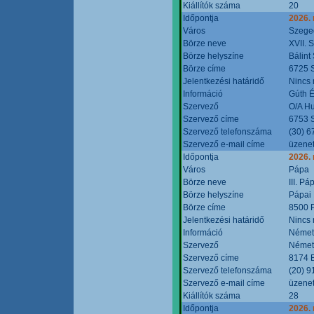
Kiállítók száma
20
Időpontja
2026.
Város
Szege
Börze neve
XVII. 
Börze helyszíne
Bálint
Börze címe
6725 S
Jelentkezési határidő
Nincs
Információ
Gúth 
Szervező
O/A Hu
Szervező címe
6753 S
Szervező telefonszáma
(30) 6
Szervező e-mail címe
üzenet
Időpontja
2026.
Város
Pápa
Börze neve
III. P
Börze helyszíne
Pápai 
Börze címe
8500 P
Jelentkezési határidő
Nincs
Információ
Német
Szervező
Német
Szervező címe
8174 B
Szervező telefonszáma
(20) 9
Szervező e-mail címe
üzenet
Kiállítók száma
28
Időpontja
2026.