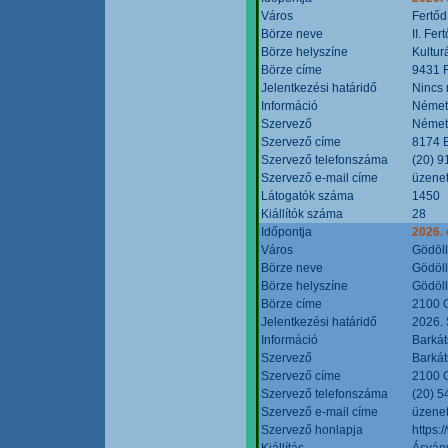
Város
Fertőd
Börze neve
II. Fe
Börze helyszíne
Kultur
Börze címe
9431 F
Jelentkezési határidő
Nincs
Információ
Német
Szervező
Német
Szervező címe
8174 B
Szervező telefonszáma
(20) 9
Szervező e-mail címe
üzenet
Látogatók száma
1450
Kiállítók száma
28
Időpontja
2026. 
Város
Gödöl
Börze neve
Gödöll
Börze helyszíne
Gödöll
Börze címe
2100 G
Jelentkezési határidő
2026. 
Információ
Barkát
Szervező
Barkát
Szervező címe
2100 G
Szervező telefonszáma
(20) 5
Szervező e-mail címe
üzenet
Szervező honlapja
https:
Kiállítás
Ásvány