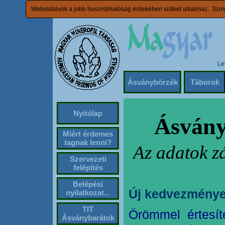
Weboldalunk a jobb használhatóság érdekében sütiket alkalmaz. Szolg
Le
Ásványbörzék
Táborok
Nyitólap
Ásvány
Miért érdemes
tagnak lenni?
Az adatok z
Szervezeti
felépítés
Belépési
Új kedvezménye
nyilatkozat...
TIT
Örömmel értesít
Ásványbarátok