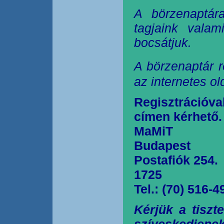
A börzenaptár
tagjaink valam
bocsátjuk.
A börzenaptár r
az internetes o
Regisztrációva
címen kérhető.
MaMiT
Budapest
Postafiók 254.
1725
Tel.: (70) 516-4
Kérjük a tiszt
szíveskedjen