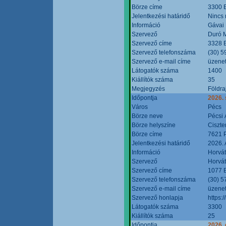
Börze címe
3300 E
Jelentkezési határidő
Nincs
Információ
Gávai
Szervező
Duró M
Szervező címe
3328 E
Szervező telefonszáma
(30) 5
Szervező e-mail címe
üzenet
Látogatók száma
1400
Kiállítók száma
35
Megjegyzés
Földra
Időpontja
2026.
Város
Pécs
Börze neve
Pécsi 
Börze helyszíne
Ciszt
Börze címe
7621 P
Jelentkezési határidő
2026. 
Információ
Horvát
Szervező
Horvát
Szervező címe
1077 B
Szervező telefonszáma
(30) 5
Szervező e-mail címe
üzenet
Szervező honlapja
https:/
Látogatók száma
3300
Kiállítók száma
25
Időpontja
2026. 