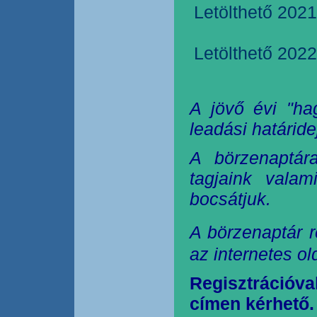
Letölthető 2021
Letölthető 2022
A jövő évi "ha
leadási határide
A börzenaptár
tagjaink valam
bocsátjuk.
A börzenaptár r
az internetes o
Regisztrációva
címen kérhető.