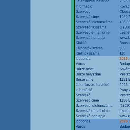
Jelentkezési határidő
2026. 
Információ
Kovács
Szervező
Óbudai
Szervező címe
1032 B
Szervező telefonszáma
+36 3
Szervező faxszáma
(1) 38
Szervező e-mail címe
üzenet
Szervező honlapja
www.ku
Kiállítás
Bonsai
Látogatók száma
500
Kiállítók száma
110
Időpontja
2026.
Város
Budap
Börze neve
Ásvány
Börze helyszíne
Pestsz
Börze címe
1181 B
Jelentkezési határidő
2026.
Információ
Panyi 
Szervező
Pestsz
Szervező címe
1188 B
Szervező telefonszáma
(1) 29
Szervező e-mail címe
üzenet
Szervező honlapja
www.k
Időpontja
2026.
Város
Budap