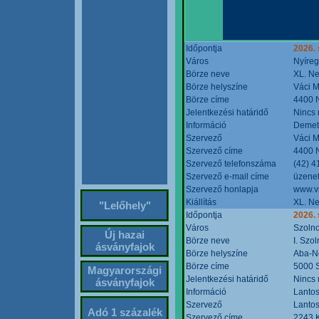
Időpontja
2026. 
Város
Nyíre
Börze neve
XL. Ne
Börze helyszíne
Váci M
Börze címe
4400 N
Jelentkezési határidő
Nincs
Információ
Demete
Szervező
Váci M
Szervező címe
4400 N
Szervező telefonszáma
(42) 4
Szervező e-mail címe
üzenet
Szervező honlapja
www.v
Kiállítás
XL. Ne
"Lelőhely"
Időpontja
2026.
Város
Szoln
Új hazai
Börze neve
I. Szo
ásványfajok
Börze helyszíne
Aba-N
Börze címe
5000 S
Magyarországi
Jelentkezési határidő
Nincs
ásványfajok
Információ
Lantos
Szervező
Lantos
Adó 1 százalék
Szervező címe
2243 K