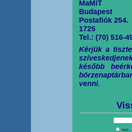
MaMiT
Budapest
Postafiók 254.
1725
Tel.: (70) 516-4
Kérjük a tiszt
szíveskedjen
később beérk
börzenaptárb
venni.
Vis