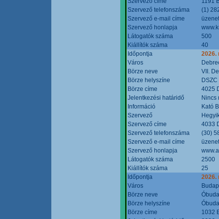
Szervező címe
1191 B
Szervező telefonszáma
(1) 28
Szervező e-mail címe
üzenet
Szervező honlapja
www.k
Látogatók száma
500
Kiállítók száma
40
Időpontja
2026.
Város
Debre
Börze neve
VII. D
Börze helyszíne
DSZC M
Börze címe
4025 D
Jelentkezési határidő
Nincs
Információ
Kató 
Szervező
Hegyik
Szervező címe
4033 D
Szervező telefonszáma
(30) 5
Szervező e-mail címe
üzenet
Szervező honlapja
www.a
Látogatók száma
2500
Kiállítók száma
25
Időpontja
2026.
Város
Budap
Börze neve
Óbudai
Börze helyszíne
Óbudai
Börze címe
1032 B