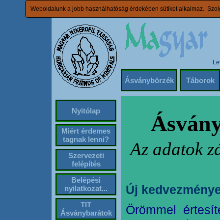
Weboldalunk a jobb használhatóság érdekében sütiket alkalmaz. Szolg
Le
Ásványbörzék
Táborok
Nyitólap
Ásvány
Miért érdemes
tagnak lenni?
Az adatok z
Szervezeti
felépítés
Belépési
Új kedvezménye
nyilatkozat...
TIT
Örömmel értesít
Ásványbarátok