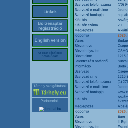
Szervező telefonszáma
(70) 9
Szervező e-mail címe
üzenet
Linkek
Szervező honlapja
http:/
Kiállítás
Ásván
Börzenaptár
Kiállítók száma
20
regisztráció
Megjegyzés
A kiál
Időpontja
2026.
English version
Város
Budap
Börze neve
Csepel
Börze helyszíne
CSMO 
Az oldalt készítette:
Börze címe
1215 B
Kriska Ádám
Jelentkezési határidő
Nincs
Információ
Bodó 
Szervező
Csepel
Szervező címe
1215 B
Szervező telefonszáma
(1) 27
Tárhely szolgáltatónk
Szervező e-mail címe
üzenet
Szervező honlapja
www.c
Ásvány
Kiállítás
Partnereink:
ékszer
Megjegyzés
A belé
Időpontja
2026.
Város
Eger
Börze neve
II. Eg
Börze helyszíne
Eszter