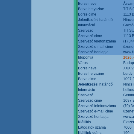
Börze neve
Ásvány
Börze helyszíne
TIT St
Börze címe
1113 B
Jelentkezési határidő
Nincs
Információ
Gazsó 
Szervező
TIT St
Szervező címe
1113 B
Szervező telefonszáma
(1) 34
Szervező e-mail címe
üzenet
Szervező honlapja
www.ti
Időpontja
2026.
Város
Budap
Börze neve
XXXIV.
Börze helyszíne
Lurdy
Börze címe
1097 B
Jelentkezési határidő
Nincs
Információ
Lelkes
Szervező
Gemmi
Szervező címe
1097 B
Szervező telefonszáma
(70) 3
Szervező e-mail címe
üzenet
Szervező honlapja
www.a
Kiállítás
Ékszer
Látogatók száma
7000
Kiállítók száma
190