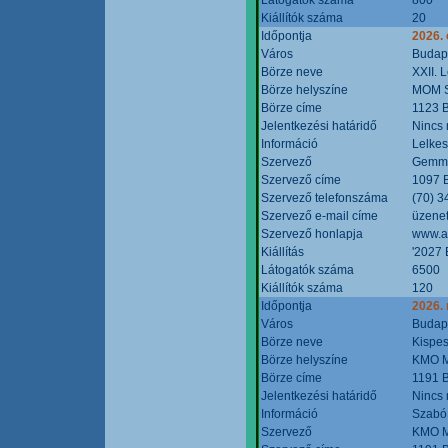
Kiállítók száma
20
Időpontja
2026. 
Város
Budap
Börze neve
XXII. 
Börze helyszíne
MOM S
Börze címe
1123 B
Jelentkezési határidő
Nincs
Információ
Lelkes
Szervező
Gemmi
Szervező címe
1097 B
Szervező telefonszáma
(70) 3
Szervező e-mail címe
üzenet
Szervező honlapja
www.a
Kiállítás
'2027 
Látogatók száma
6500
Kiállítók száma
120
Időpontja
2026.
Város
Budap
Börze neve
Kispes
Börze helyszíne
KMO M
Börze címe
1191 B
Jelentkezési határidő
Nincs
Információ
Szabó
Szervező
KMO M