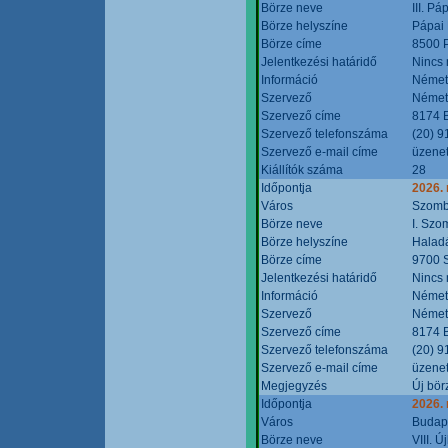
Börze neve
III. P
Börze helyszíne
Pápai 
Börze címe
8500 P
Jelentkezési határidő
Nincs
Információ
Német
Szervező
Német
Szervező címe
8174 B
Szervező telefonszáma
(20) 9
Szervező e-mail címe
üzenet
Kiállítók száma
28
Időpontja
2026.
Város
Szomb
Börze neve
I. Szo
Börze helyszíne
Halad
Börze címe
9700 S
Jelentkezési határidő
Nincs
Információ
Német
Szervező
Német
Szervező címe
8174 B
Szervező telefonszáma
(20) 9
Szervező e-mail címe
üzenet
Megjegyzés
Új bör
Időpontja
2026.
Város
Budap
Börze neve
VIII. 