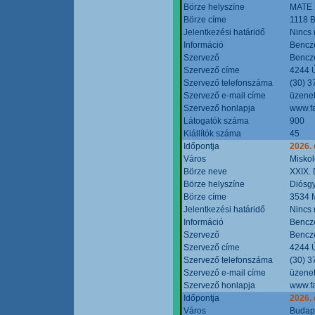
Börze helyszíne
MATE 
Börze címe
1118 B
Jelentkezési határidő
Nincs
Információ
Bencze
Szervező
Bencze
Szervező címe
4244 Ú
Szervező telefonszáma
(30) 3
Szervező e-mail címe
üzenet
Szervező honlapja
www.f
Látogatók száma
900
Kiállítók száma
45
Időpontja
2026.
Város
Miskol
Börze neve
XXIX. 
Börze helyszíne
Diósg
Börze címe
3534 M
Jelentkezési határidő
Nincs
Információ
Bencze
Szervező
Bencze
Szervező címe
4244 Ú
Szervező telefonszáma
(30) 3
Szervező e-mail címe
üzenet
Szervező honlapja
www.f
Időpontja
2026.
Város
Budap