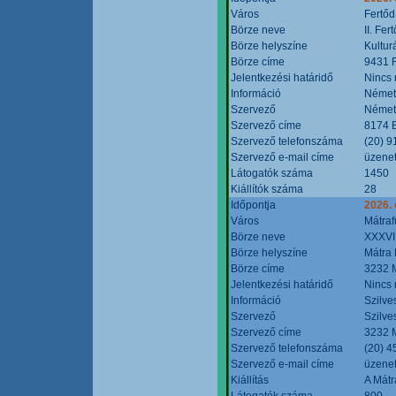
Város
Fertőd
Börze neve
II. Fe
Börze helyszíne
Kultur
Börze címe
9431 F
Jelentkezési határidő
Nincs
Információ
Német
Szervező
Német
Szervező címe
8174 B
Szervező telefonszáma
(20) 9
Szervező e-mail címe
üzenet
Látogatók száma
1450
Kiállítók száma
28
Időpontja
2026. 
Város
Mátraf
Börze neve
XXXVII
Börze helyszíne
Mátra 
Börze címe
3232 M
Jelentkezési határidő
Nincs
Információ
Szilve
Szervező
Szilve
Szervező címe
3232 M
Szervező telefonszáma
(20) 4
Szervező e-mail címe
üzenet
Kiállítás
A Mátr
Látogatók száma
800