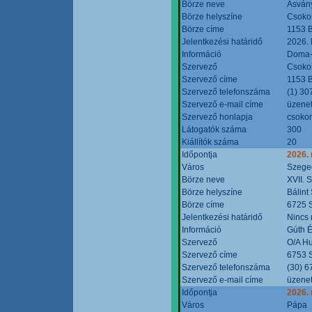
Börze neve
Ásvány
Börze helyszíne
Csokon
Börze címe
1153 B
Jelentkezési határidő
2026.
Információ
Doma-S
Szervező
Csokon
Szervező címe
1153 B
Szervező telefonszáma
(1) 30
Szervező e-mail címe
üzenet
Szervező honlapja
csoko
Látogatók száma
300
Kiállítók száma
20
Időpontja
2026.
Város
Szege
Börze neve
XVII. 
Börze helyszíne
Bálint
Börze címe
6725 S
Jelentkezési határidő
Nincs
Információ
Gúth 
Szervező
O/A Hu
Szervező címe
6753 S
Szervező telefonszáma
(30) 6
Szervező e-mail címe
üzenet
Időpontja
2026.
Város
Pápa