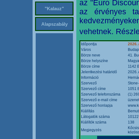
az "Euro Discoun
"Kalauz"
az érvényes ta
kedvezményeke
Alapszabály
vehetnek. Részle
Időpontja
2026. 
Város
Budap
Börze neve
41. Bu
Börze helyszíne
Magyar
Börze címe
1142 B
Jelentkezési határidő
2026. 
Információ
Hernád
Szervező
Stone-
Szervező címe
1051 B
Szervező telefonszáma
(1) 26
Szervező e-mail címe
üzenet
Szervező honlapja
www.k
Kiállítás
Bemut
Látogatók száma
10122
Kiállítók száma
138
Kőcsis
Megjegyzés
közöss