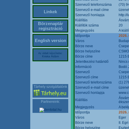
Szervező telefonszáma
(70) 9
Szervező e-mail címe
üzenet
Linkek
Szervező honlapja
http:/
Kiállítás
Ásván
Börzenaptár
Kiállítók száma
20
regisztráció
Megjegyzés
A kiál
Időpontja
2026.
English version
Város
Budap
Börze neve
Csepel
Börze helyszíne
CSMO 
Az oldalt készítette:
Börze címe
1215 B
Kriska Ádám
Jelentkezési határidő
Nincs
Információ
Bodó 
Szervező
Csepel
Szervező címe
1215 B
Szervező telefonszáma
(1) 27
Tárhely szolgáltatónk
Szervező e-mail címe
üzenet
Szervező honlapja
www.c
Ásvány
Kiállítás
Partnereink:
ékszer
Megjegyzés
A belé
Időpontja
2026.
Város
Eger
Börze neve
II. Eg
Börze helyszíne
Eszter