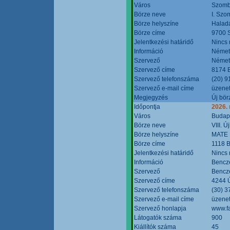
Város
Szomb
Börze neve
I. Szo
Börze helyszíne
Halad
Börze címe
9700 S
Jelentkezési határidő
Nincs
Információ
Német
Szervező
Német
Szervező címe
8174 B
Szervező telefonszáma
(20) 9
Szervező e-mail címe
üzenet
Megjegyzés
Új bör
Időpontja
2026.
Város
Budap
Börze neve
VIII. 
Börze helyszíne
MATE 
Börze címe
1118 B
Jelentkezési határidő
Nincs
Információ
Bencze
Szervező
Bencze
Szervező címe
4244 Ú
Szervező telefonszáma
(30) 3
Szervező e-mail címe
üzenet
Szervező honlapja
www.f
Látogatók száma
900
Kiállítók száma
45