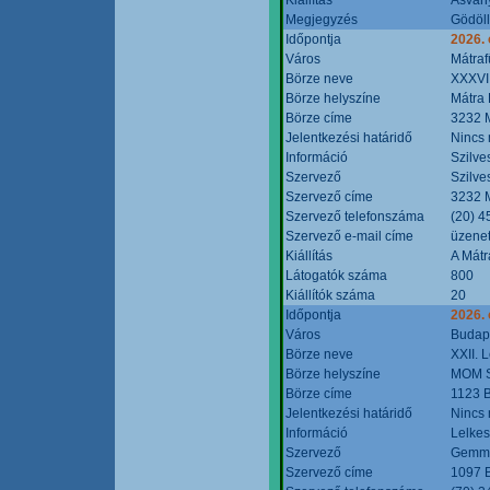
Megjegyzés
Gödöll
Időpontja
2026. 
Város
Mátraf
Börze neve
XXXVII
Börze helyszíne
Mátra 
Börze címe
3232 M
Jelentkezési határidő
Nincs
Információ
Szilve
Szervező
Szilve
Szervező címe
3232 M
Szervező telefonszáma
(20) 4
Szervező e-mail címe
üzenet
Kiállítás
A Mátr
Látogatók száma
800
Kiállítók száma
20
Időpontja
2026. 
Város
Budap
Börze neve
XXII. 
Börze helyszíne
MOM S
Börze címe
1123 B
Jelentkezési határidő
Nincs
Információ
Lelkes
Szervező
Gemmi
Szervező címe
1097 B