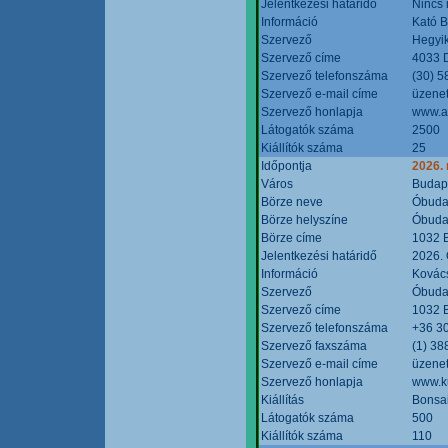
Jelentkezési határidő
Nincs
Információ
Kató 
Szervező
Hegyik
Szervező címe
4033 D
Szervező telefonszáma
(30) 5
Szervező e-mail címe
üzenet
Szervező honlapja
www.a
Látogatók száma
2500
Kiállítók száma
25
Időpontja
2026.
Város
Budap
Börze neve
Óbudai
Börze helyszíne
Óbudai
Börze címe
1032 B
Jelentkezési határidő
2026. 
Információ
Kovács
Szervező
Óbudai
Szervező címe
1032 B
Szervező telefonszáma
+36 3
Szervező faxszáma
(1) 38
Szervező e-mail címe
üzenet
Szervező honlapja
www.ku
Kiállítás
Bonsai
Látogatók száma
500
Kiállítók száma
110