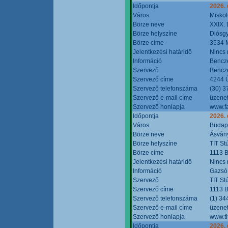
Időpontja
2026.
Város
Miskol
Börze neve
XXIX. 
Börze helyszíne
Diósg
Börze címe
3534 M
Jelentkezési határidő
Nincs
Információ
Bencze
Szervező
Bencze
Szervező címe
4244 Ú
Szervező telefonszáma
(30) 3
Szervező e-mail címe
üzenet
Szervező honlapja
www.f
Időpontja
2026.
Város
Budap
Börze neve
Ásvány
Börze helyszíne
TIT St
Börze címe
1113 B
Jelentkezési határidő
Nincs
Információ
Gazsó 
Szervező
TIT St
Szervező címe
1113 B
Szervező telefonszáma
(1) 34
Szervező e-mail címe
üzenet
Szervező honlapja
www.ti
Időpontja
2026.