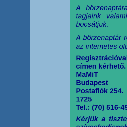
A börzenaptár
tagjaink valam
bocsátjuk.
A börzenaptár r
az internetes o
Regisztrációva
címen kérhető.
MaMiT
Budapest
Postafiók 254.
1725
Tel.: (70) 516-4
Kérjük a tiszt
szíveskedjen