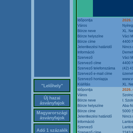
Időpontja
2026. 
Város
Nyíre
Börze neve
XL. Ne
Börze helyszíne
Váci M
Börze címe
4400 N
Jelentkezési határidő
Nincs
Információ
Demete
Szervező
Váci M
Szervező címe
4400 N
Szervező telefonszáma
(42) 4
Szervező e-mail címe
üzenet
Szervező honlapja
www.v
Kiállítás
XL. Ne
"Lelőhely"
Időpontja
2026.
Város
Szoln
Új hazai
Börze neve
I. Szo
ásványfajok
Börze helyszíne
Aba-N
Börze címe
5000 S
Magyarországi
Jelentkezési határidő
Nincs
ásványfajok
Információ
Lantos
Szervező
Lantos
Adó 1 százalék
Szervező címe
2243 K