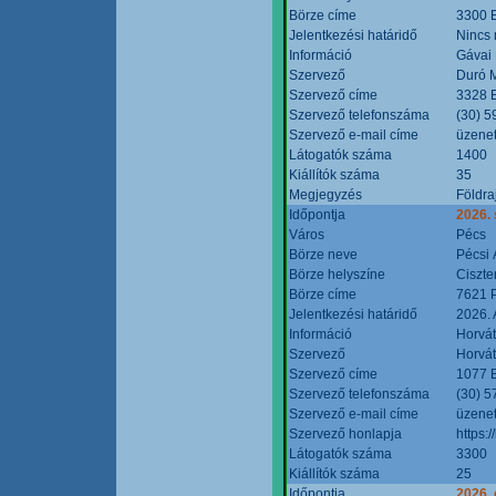
Börze címe
3300 E
Jelentkezési határidő
Nincs
Információ
Gávai
Szervező
Duró M
Szervező címe
3328 E
Szervező telefonszáma
(30) 5
Szervező e-mail címe
üzenet
Látogatók száma
1400
Kiállítók száma
35
Megjegyzés
Földra
Időpontja
2026.
Város
Pécs
Börze neve
Pécsi 
Börze helyszíne
Ciszt
Börze címe
7621 P
Jelentkezési határidő
2026. 
Információ
Horvát
Szervező
Horvát
Szervező címe
1077 B
Szervező telefonszáma
(30) 5
Szervező e-mail címe
üzenet
Szervező honlapja
https:/
Látogatók száma
3300
Kiállítók száma
25
Időpontja
2026. 