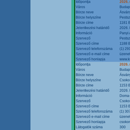
Időpontja
2026.
Város
Budap
Börze neve
Ásvány
Börze helyszíne
Pestsz
Börze címe
1181 B
Jelentkezési határidő
2026.
Információ
Panyi 
Szervező
Pestsz
Szervező címe
1188 B
Szervező telefonszáma
(1) 29
Szervező e-mail címe
üzenet
Szervező honlapja
www.k
Időpontja
2026.
Város
Budap
Börze neve
Ásvány
Börze helyszíne
Csokon
Börze címe
1153 B
Jelentkezési határidő
2026.
Információ
Doma-S
Szervező
Csokon
Szervező címe
1153 B
Szervező telefonszáma
(1) 30
Szervező e-mail címe
üzenet
Szervező honlapja
csoko
Látogatók száma
300