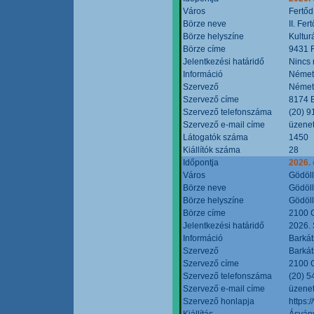
Város
Fertőd
Börze neve
II. Fe
Börze helyszíne
Kultur
Börze címe
9431 F
Jelentkezési határidő
Nincs
Információ
Német
Szervező
Német
Szervező címe
8174 B
Szervező telefonszáma
(20) 9
Szervező e-mail címe
üzenet
Látogatók száma
1450
Kiállítók száma
28
Időpontja
2026. 
Város
Gödöl
Börze neve
Gödöll
Börze helyszíne
Gödöll
Börze címe
2100 G
Jelentkezési határidő
2026. 
Információ
Barkát
Szervező
Barkát
Szervező címe
2100 G
Szervező telefonszáma
(20) 5
Szervező e-mail címe
üzenet
Szervező honlapja
https:
Kiállítás
Ásvány