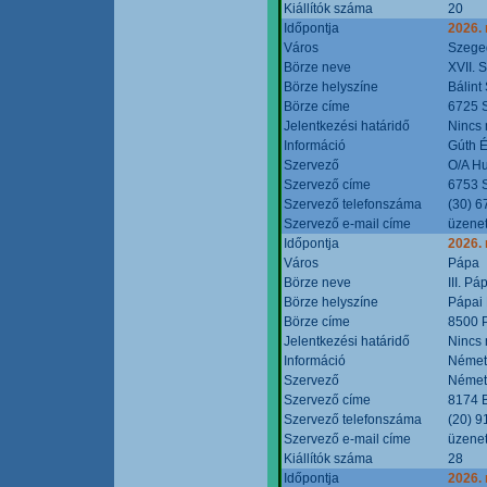
Kiállítók száma
20
Időpontja
2026.
Város
Szege
Börze neve
XVII. 
Börze helyszíne
Bálint
Börze címe
6725 S
Jelentkezési határidő
Nincs
Információ
Gúth 
Szervező
O/A Hu
Szervező címe
6753 S
Szervező telefonszáma
(30) 6
Szervező e-mail címe
üzenet
Időpontja
2026.
Város
Pápa
Börze neve
III. P
Börze helyszíne
Pápai 
Börze címe
8500 P
Jelentkezési határidő
Nincs
Információ
Német
Szervező
Német
Szervező címe
8174 B
Szervező telefonszáma
(20) 9
Szervező e-mail címe
üzenet
Kiállítók száma
28
Időpontja
2026.