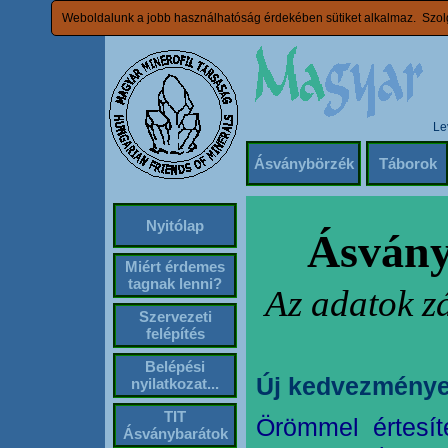
Weboldalunk a jobb használhatóság érdekében sütiket alkalmaz. Szolg
Le
Ásványbörzék
Táborok
Nyitólap
Ásvány
Miért érdemes
tagnak lenni?
Az adatok z
Szervezeti
felépítés
Belépési
Új kedvezménye
nyilatkozat...
TIT
Örömmel értesít
Ásványbarátok