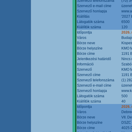
Szervező telefonszáma
(70) 3
Szervező e-mail címe
üzenet
Szervező honlapja
www.a
Kiállítás
'2027 
Látogatók száma
6500
Kiállítók száma
120
Időpontja
2026.
Város
Budap
Börze neve
Kispes
Börze helyszíne
KMO M
Börze címe
1191 B
Jelentkezési határidő
Nincs
Információ
Szabó
Szervező
KMO M
Szervező címe
1191 B
Szervező telefonszáma
(1) 28
Szervező e-mail címe
üzenet
Szervező honlapja
www.k
Látogatók száma
500
Kiállítók száma
40
Időpontja
2026.
Város
Debre
Börze neve
VII. D
Börze helyszíne
DSZC M
Börze címe
4025 D