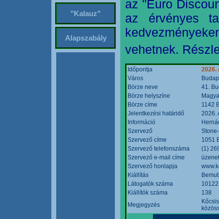
az "Euro Discoun
"Kalauz"
az érvényes ta
kedvezményeke
Alapszabály
vehetnek. Részle
Időpontja
2026. 
Város
Budap
Börze neve
41. Bu
Börze helyszíne
Magyar
Börze címe
1142 B
Jelentkezési határidő
2026. 
Információ
Hernád
Szervező
Stone-
Szervező címe
1051 B
Szervező telefonszáma
(1) 26
Szervező e-mail címe
üzenet
Szervező honlapja
www.k
Kiállítás
Bemut
Látogatók száma
10122
Kiállítók száma
138
Kőcsis
Megjegyzés
közöss