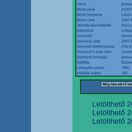
Város
Budap
Börze neve
XXXIV.
Börze helyszíne
Lurdy
Börze címe
1097 B
Jelentkezési határidő
Nincs
Információ
Lelkes
Szervező
Gemmi
Szervező címe
1097 B
Szervező telefonszáma
(70) 3
Szervező e-mail címe
üzenet
Szervező honlapja
www.a
Kiállítás
Ékszer
Látogatók száma
7000
Kiállítók száma
190
Letölthető 
Letölthető 
Letölthető 