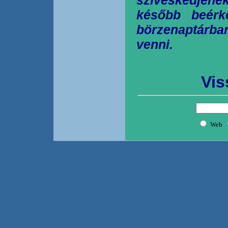
később beérk
börzenaptárb
venni.
Vis