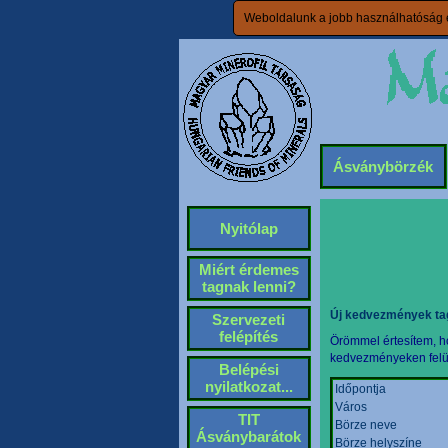
Weboldalunk a jobb használhatóság é
Ásványbörzék
Nyitólap
Miért érdemes
tagnak lenni?
Új kedvezmények ta
Szervezeti
felépítés
Örömmel értesítem, ho
kedvezményeken felül 
Belépési
nyilatkozat...
Időpontja
Város
TIT
Börze neve
Ásványbarátok
Börze helyszíne