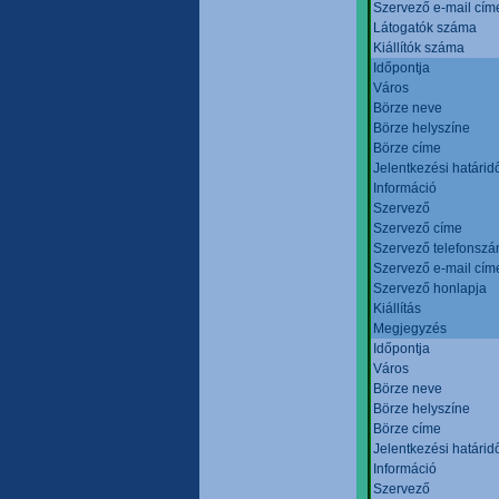
Szervező e-mail cím
Látogatók száma
Kiállítók száma
Időpontja
Város
Börze neve
Börze helyszíne
Börze címe
Jelentkezési határid
Információ
Szervező
Szervező címe
Szervező telefonsz
Szervező e-mail cím
Szervező honlapja
Kiállítás
Megjegyzés
Időpontja
Város
Börze neve
Börze helyszíne
Börze címe
Jelentkezési határid
Információ
Szervező