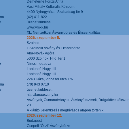
Demeterné Fórizs Anita
Váci Mihály Kulturális Központ
4400 Nyíregyháza, Szabadság tér 9.
áma
(42) 411-822
e
üzenet küldése...
www.vmkk.hu
XL. Nemzetközi Ásványbörze és Ékszerkiállítás
2026. szeptember 5.
Szolnok
I. Szolnoki Ásvány és Ékszerbörze
Aba-Novák Agóra
5000 Szolnok, Hild Tér 1
ő
Nincs megadva
Lantosné Nagy Lili
Lantosné Nagy Lili
2243 Kóka, Pincesor utca 1/A.
áma
(70) 943 0710
e
üzenet küldése...
http://lanaasvany.hu
Ásványok, Ősmaradványok, Ásványékszerek, Drágaköves ékszer
20
A kiállítói jelentkezés meghívásos alapon történik.
2026. szeptember 12.
Budapest
Csepeli "Őszi" Ásványbörze