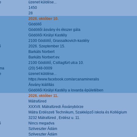
e
üzenet küldése...
1450
28
2026. október 10.
Gödöllő
Gödöllői ásvány és ékszer gála
Gödöllői Királyi Kastély
2100 Gödöllő, Grassalkovich-kastély
ő
2026. Szeptember 15.
Barkáts Norbert
Barkáts Norbert ev.
2100 Gödöllő, Csillagfürt utca 10.
áma
(20) 548-0009
e
üzenet küldése...
https://www.facebook.com/arcanamineralis
Ásvány kiállítás
Gödöllői Királyi Kastély a lovarda épületében
2026. október 11.
Mátrafüred
XXXVII. Mátrafüredi Ásványbörze
Mátra Erdészeti Technikum, Szakképző iskola és Kollégium
3232 Mátrafüred , Erdész u. 11.
ő
Nincs megadva
Szilveszter Ádám
Szilveszter Ádám