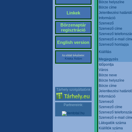
Börze helyszíne
Börze címe
Linkek
Jelentkezési határid
Információ
Szervező
Börzenaptár
Szervező címe
regisztráció
Szervező telefonsz
Szervező e-mail cím
English version
Szervező honlapja
Kiállítás
Az oldalt készítette:
Kriska Ádám
Megjegyzés
Időpontja
Város
Börze neve
Börze helyszíne
Börze címe
Tárhely szolgáltatónk
Jelentkezési határid
Információ
Szervező
Partnereink:
Szervező címe
Szervező telefonsz
Szervező e-mail cím
Látogatók száma
Kiállítók száma