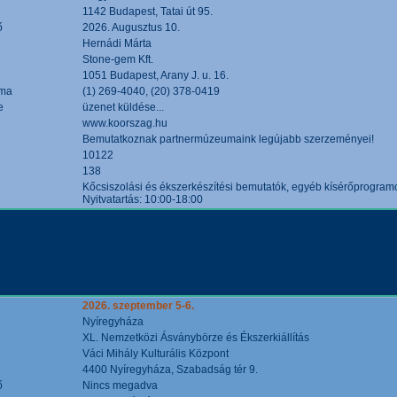
1142 Budapest, Tatai út 95.
ő
2026. Augusztus 10.
Hernádi Márta
Stone-gem Kft.
1051 Budapest, Arany J. u. 16.
áma
(1) 269-4040, (20) 378-0419
e
üzenet küldése...
www.koorszag.hu
Bemutatkoznak partnermúzeumaink legújabb szerzeményei!
10122
138
Kőcsiszolási és ékszerkészítési bemutatók, egyéb kísérőprogramo
Nyitvatartás: 10:00-18:00
2026. szeptember 5-6.
Nyíregyháza
XL. Nemzetközi Ásványbörze és Ékszerkiállítás
Váci Mihály Kulturális Központ
4400 Nyíregyháza, Szabadság tér 9.
ő
Nincs megadva