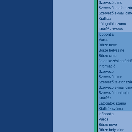
Szervező címe
Szervező telefonsz
Szervező e-mail cím
Kiállítás
Látogatók száma
Kiállítók száma
Időpontja
Város
Börze neve
Börze helyszíne
Börze címe
Jelentkezési határid
Információ
Szervező
Szervező címe
Szervező telefonsz
Szervező e-mail cím
Szervező honlapja
Kiállítás
Látogatók száma
Kiállítók száma
Időpontja
Város
Börze neve
Börze helyszíne