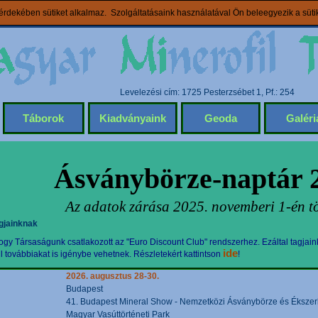
rdekében sütiket alkalmaz. Szolgáltatásaink használatával Ön beleegyezik a süt
Levelezési cím: 1725 Pesterzsébet 1, Pf.: 254
Táborok
Kiadványaink
Geoda
Galéri
Ásványbörze-naptár 
Az adatok zárása 2025. novemberi 1-én tö
gjainknak
gy Társaságunk csatlakozott az "Euro Discount Club" rendszerhez. Ezáltal tagjain
ide
továbbiakat is igénybe vehetnek. Részletekért kattintson
!
2026. augusztus 28-30.
Budapest
41. Budapest Mineral Show - Nemzetközi Ásványbörze és Ékszerki
Magyar Vasúttörténeti Park