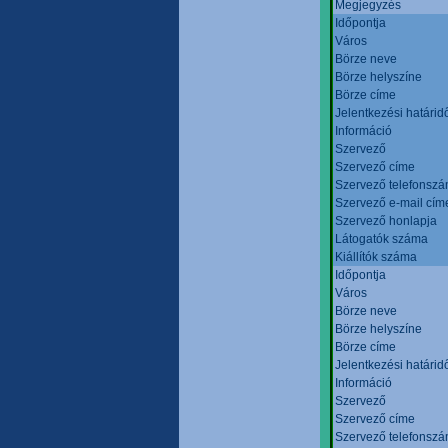
Megjegyzés
Időpontja
Város
Börze neve
Börze helyszíne
Börze címe
Jelentkezési határid
Információ
Szervező
Szervező címe
Szervező telefonsz
Szervező e-mail cím
Szervező honlapja
Látogatók száma
Kiállítók száma
Időpontja
Város
Börze neve
Börze helyszíne
Börze címe
Jelentkezési határid
Információ
Szervező
Szervező címe
Szervező telefonsz