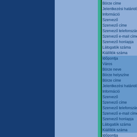
Börze címe
Jelentkezési határid
Információ
Szervező
Szervező címe
Szervező telefonsz
Szervező e-mail cím
Szervező honlapja
Látogatók száma
Kiállítók száma
Időpontja
Város
Börze neve
Börze helyszíne
Börze címe
Jelentkezési határid
Információ
Szervező
Szervező címe
Szervező telefonsz
Szervező e-mail cím
Szervező honlapja
Látogatók száma
Kiállítók száma
Időpontja