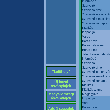
Információ
Szervező
Szervező címe
Szervező telefonsz
Szervező e-mail cím
Szervező honlapja
Kiállítás
Időpontja
Város
Börze neve
Börze helyszíne
Börze címe
Jelentkezési határid
Információ
Szervező
Szervező címe
"Lelőhely"
Szervező telefonsz
Szervező e-mail cím
Szervező honlapja
Új hazai
Kiállítás
ásványfajok
Kiállítók száma
Magyarországi
Megjegyzés
ásványfajok
Időpontja
Város
Börze neve
Adó 1 százalék