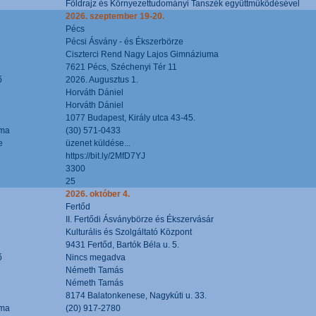
Földrajz és Környezettudományi Tanszék együttműködésével
2026. szeptember 19-20.
Pécs
Pécsi Ásvány - és Ékszerbörze
Ciszterci Rend Nagy Lajos Gimnáziuma
7621 Pécs, Széchenyi Tér 11
ő
2026. Augusztus 1.
Horváth Dániel
Horváth Dániel
1077 Budapest, Király utca 43-45.
áma
(30) 571-0433
e
üzenet küldése...
https://bit.ly/2MfD7YJ
3300
25
2026. október 4.
Fertőd
II. Fertődi Ásványbörze és Ékszervásár
Kulturális és Szolgáltató Központ
9431 Fertőd, Bartók Béla u. 5.
ő
Nincs megadva
Németh Tamás
Németh Tamás
8174 Balatonkenese, Nagykúti u. 33.
áma
(20) 917-2780