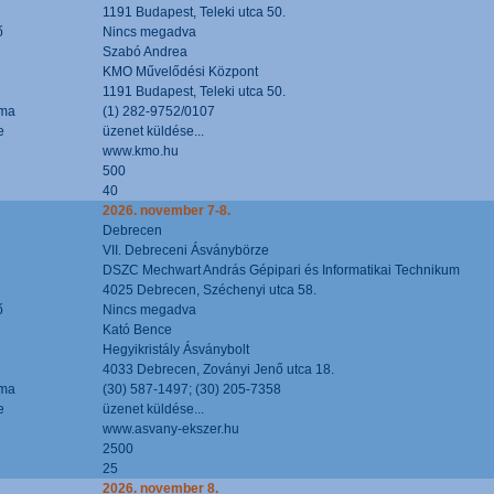
1191 Budapest, Teleki utca 50.
ő
Nincs megadva
Szabó Andrea
KMO Művelődési Központ
1191 Budapest, Teleki utca 50.
áma
(1) 282-9752/0107
e
üzenet küldése...
www.kmo.hu
500
40
2026. november 7-8.
Debrecen
VII. Debreceni Ásványbörze
DSZC Mechwart András Gépipari és Informatikai Technikum
4025 Debrecen, Széchenyi utca 58.
ő
Nincs megadva
Kató Bence
Hegyikristály Ásványbolt
4033 Debrecen, Zoványi Jenő utca 18.
áma
(30) 587-1497; (30) 205-7358
e
üzenet küldése...
www.asvany-ekszer.hu
2500
25
2026. november 8.