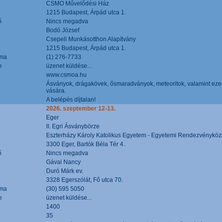
CSMO Művelődési Ház
1215 Budapest, Árpád utca 1.
ő
Nincs megadva
Bodó József
Csepeli Munkásotthon Alapítvány
1215 Budapest, Árpád utca 1.
áma
(1) 276-7733
e
üzenet küldése...
www.csmoa.hu
Ásványok, drágakövek, ősmaradványok, meteoritok, valamint ezekbő
vására.
A belépés díjtalan!
2026. szeptember 12-13.
Eger
II. Egri Ásványbörze
Eszterházy Károly Katolikus Egyetem - Egyetemi Rendezvényköz
3300 Eger, Bartók Béla Tér 4.
ő
Nincs megadva
Gávai Nancy
Duró Márk ev.
3328 Egerszólát, Fő utca 70.
áma
(30) 595 5050
e
üzenet küldése...
1400
35