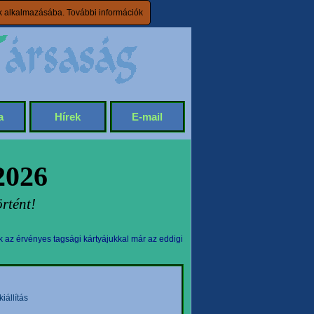
ik alkalmazásába.
További információk
a
Hírek
E-mail
2026
rtént!
k az érvényes tagsági kártyájukkal már az eddigi
állítás