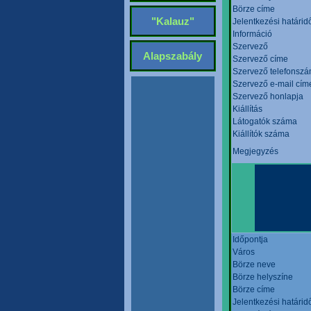
Börze címe
"Kalauz"
Jelentkezési határid
Információ
Szervező
Alapszabály
Szervező címe
Szervező telefonsz
Szervező e-mail cím
Szervező honlapja
Kiállítás
Látogatók száma
Kiállítók száma
Megjegyzés
Időpontja
Város
Börze neve
Börze helyszíne
Börze címe
Jelentkezési határid