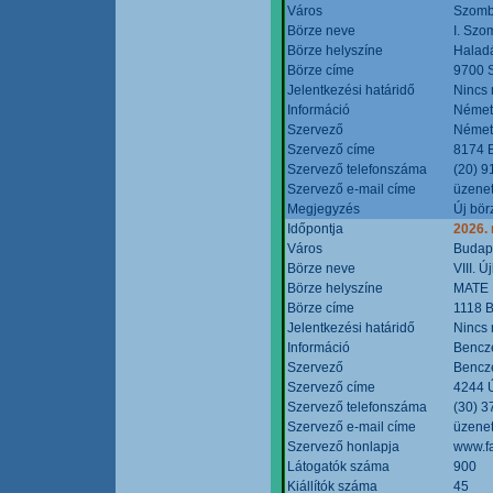
Város
Szomb
Börze neve
I. Szo
Börze helyszíne
Halad
Börze címe
9700 S
Jelentkezési határidő
Nincs
Információ
Német
Szervező
Német
Szervező címe
8174 B
Szervező telefonszáma
(20) 9
Szervező e-mail címe
üzenet
Megjegyzés
Új bör
Időpontja
2026.
Város
Budap
Börze neve
VIII. 
Börze helyszíne
MATE 
Börze címe
1118 B
Jelentkezési határidő
Nincs
Információ
Bencze
Szervező
Bencze
Szervező címe
4244 Ú
Szervező telefonszáma
(30) 3
Szervező e-mail címe
üzenet
Szervező honlapja
www.f
Látogatók száma
900
Kiállítók száma
45