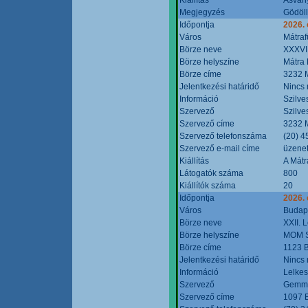
Megjegyzés
Gödöll
Időpontja
2026. 
Város
Mátraf
Börze neve
XXXVII
Börze helyszíne
Mátra 
Börze címe
3232 M
Jelentkezési határidő
Nincs
Információ
Szilve
Szervező
Szilve
Szervező címe
3232 M
Szervező telefonszáma
(20) 4
Szervező e-mail címe
üzenet
Kiállítás
A Mátr
Látogatók száma
800
Kiállítók száma
20
Időpontja
2026. 
Város
Budap
Börze neve
XXII. 
Börze helyszíne
MOM S
Börze címe
1123 B
Jelentkezési határidő
Nincs
Információ
Lelkes
Szervező
Gemmi
Szervező címe
1097 B