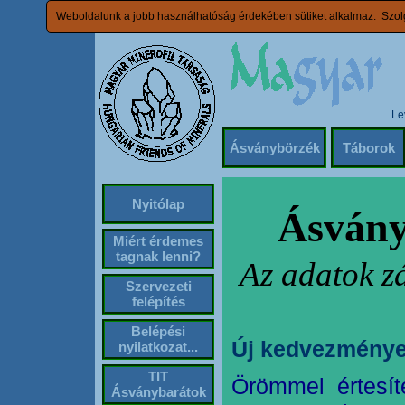
Weboldalunk a jobb használhatóság érdekében sütiket alkalmaz. Szolg
Le
Ásványbörzék
Táborok
Nyitólap
Ásvány
Miért érdemes
tagnak lenni?
Az adatok z
Szervezeti
felépítés
Belépési
Új kedvezménye
nyilatkozat...
TIT
Örömmel értesít
Ásványbarátok