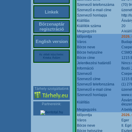
Szervező telefonszáma
(70) 9
Szervező e-mail címe
üzenet
Linkek
Szervező honlapja
http:/
Kiállítás
Ásván
Börzenaptár
Kiállítók száma
20
regisztráció
Megjegyzés
A kiál
Időpontja
2026.
English version
Város
Budap
Börze neve
Csepel
Börze helyszíne
CSMO 
Az oldalt készítette:
Börze címe
1215 B
Kriska Ádám
Jelentkezési határidő
Nincs
Információ
Bodó 
Szervező
Csepel
Szervező címe
1215 B
Szervező telefonszáma
(1) 27
Tárhely szolgáltatónk
Szervező e-mail címe
üzenet
Szervező honlapja
www.c
Ásvány
Kiállítás
Partnereink:
ékszer
Megjegyzés
A belé
Időpontja
2026.
Város
Eger
Börze neve
II. Eg
Börze helyszíne
Eszter