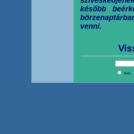
később beérk
börzenaptárb
venni.
Vis