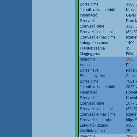
Börze címe
3300 E
Jelentkezési határidő
Nincs
Információ
Gávai
Szervező
Duró M
Szervező címe
3328 E
Szervező telefonszáma
(30) 5
Szervező e-mail címe
üzenet
Látogatók száma
1400
Kiállítók száma
35
Megjegyzés
Földra
Időpontja
2026.
Város
Pécs
Börze neve
Pécsi 
Börze helyszíne
Ciszt
Börze címe
7621 P
Jelentkezési határidő
2026. 
Információ
Horvát
Szervező
Horvát
Szervező címe
1077 B
Szervező telefonszáma
(30) 5
Szervező e-mail címe
üzenet
Szervező honlapja
https:/
Látogatók száma
3300
Kiállítók száma
25
Időpontja
2026. 