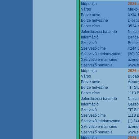
Időpontja
2026.
Város
Miskol
Börze neve
XXIX. 
Börze helyszíne
Diósg
Börze címe
3534 M
Jelentkezési határidő
Nincs
Információ
Bencze
Szervező
Bencze
Szervező címe
4244 Ú
Szervező telefonszáma
(30) 3
Szervező e-mail címe
üzenet
Szervező honlapja
www.f
Időpontja
2026.
Város
Budap
Börze neve
Ásvány
Börze helyszíne
TIT St
Börze címe
1113 B
Jelentkezési határidő
Nincs
Információ
Gazsó 
Szervező
TIT St
Szervező címe
1113 B
Szervező telefonszáma
(1) 34
Szervező e-mail címe
üzenet
Szervező honlapja
www.ti
Időpontja
2026.