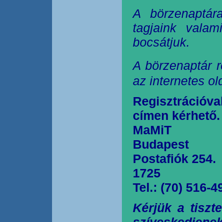
A börzenaptár
tagjaink valam
bocsátjuk.
A börzenaptár r
az internetes o
Regisztrációva
címen kérhető.
MaMiT
Budapest
Postafiók 254.
1725
Tel.: (70) 516-4
Kérjük a tiszt
szíveskedjen