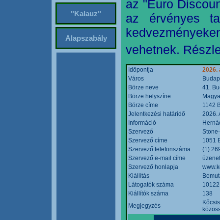
az "Euro Discoun
"Kalauz"
az érvényes ta
kedvezményeke
Alapszabály
vehetnek. Részle
Időpontja
2026. 
Város
Budap
Börze neve
41. Bu
Börze helyszíne
Magyar
Börze címe
1142 B
Jelentkezési határidő
2026. 
Információ
Hernád
Szervező
Stone-
Szervező címe
1051 B
Szervező telefonszáma
(1) 26
Szervező e-mail címe
üzenet
Szervező honlapja
www.k
Kiállítás
Bemut
Látogatók száma
10122
Kiállítók száma
138
Kőcsis
Megjegyzés
közöss