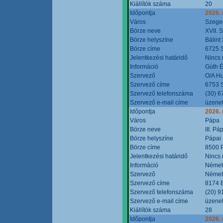
Kiállítók száma
20
Időpontja
2026.
Város
Szege
Börze neve
XVII. 
Börze helyszíne
Bálint
Börze címe
6725 S
Jelentkezési határidő
Nincs
Információ
Gúth 
Szervező
O/A Hu
Szervező címe
6753 S
Szervező telefonszáma
(30) 6
Szervező e-mail címe
üzenet
Időpontja
2026.
Város
Pápa
Börze neve
III. P
Börze helyszíne
Pápai 
Börze címe
8500 P
Jelentkezési határidő
Nincs
Információ
Német
Szervező
Német
Szervező címe
8174 B
Szervező telefonszáma
(20) 9
Szervező e-mail címe
üzenet
Kiállítók száma
28
Időpontja
2026.