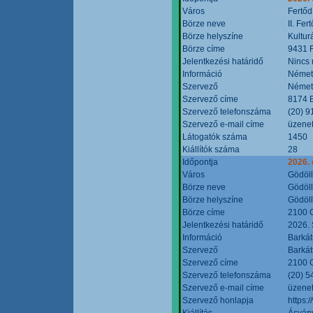
Város
Fertőd
Börze neve
II. Fe
Börze helyszíne
Kultur
Börze címe
9431 F
Jelentkezési határidő
Nincs
Információ
Német
Szervező
Német
Szervező címe
8174 B
Szervező telefonszáma
(20) 9
Szervező e-mail címe
üzenet
Látogatók száma
1450
Kiállítók száma
28
Időpontja
2026. 
Város
Gödöl
Börze neve
Gödöll
Börze helyszíne
Gödöll
Börze címe
2100 G
Jelentkezési határidő
2026. 
Információ
Barkát
Szervező
Barkát
Szervező címe
2100 G
Szervező telefonszáma
(20) 5
Szervező e-mail címe
üzenet
Szervező honlapja
https:
Kiállítás
Ásvány