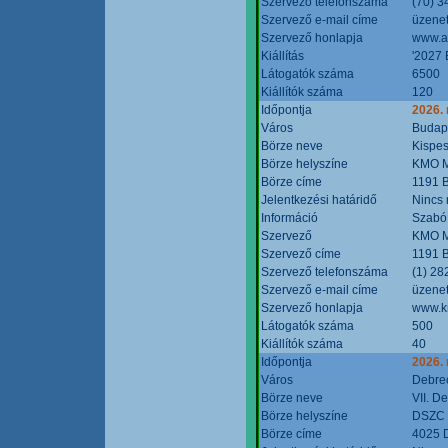
Szervező telefonszáma
(70) 3
Szervező e-mail címe
üzenet
Szervező honlapja
www.a
Kiállítás
'2027 
Látogatók száma
6500
Kiállítók száma
120
Időpontja
2026.
Város
Budap
Börze neve
Kispes
Börze helyszíne
KMO M
Börze címe
1191 B
Jelentkezési határidő
Nincs
Információ
Szabó
Szervező
KMO M
Szervező címe
1191 B
Szervező telefonszáma
(1) 28
Szervező e-mail címe
üzenet
Szervező honlapja
www.k
Látogatók száma
500
Kiállítók száma
40
Időpontja
2026.
Város
Debre
Börze neve
VII. D
Börze helyszíne
DSZC M
Börze címe
4025 D