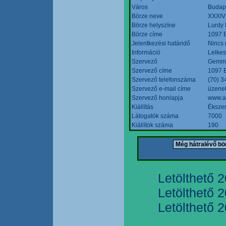
Város
Budap
Börze neve
XXXIV.
Börze helyszíne
Lurdy
Börze címe
1097 B
Jelentkezési határidő
Nincs
Információ
Lelkes
Szervező
Gemmi
Szervező címe
1097 B
Szervező telefonszáma
(70) 3
Szervező e-mail címe
üzenet
Szervező honlapja
www.a
Kiállítás
Ékszer
Látogatók száma
7000
Kiállítók száma
190
Letölthető 
Letölthető 
Letölthető 