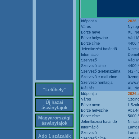
Időpontja
2026. 
Város
Nyíre
Börze neve
XL. Ne
Börze helyszíne
Váci M
Börze címe
4400 N
Jelentkezési határidő
Nincs
Információ
Demete
Szervező
Váci M
Szervező címe
4400 N
Szervező telefonszáma
(42) 4
Szervező e-mail címe
üzenet
Szervező honlapja
www.v
Kiállítás
XL. Ne
"Lelőhely"
Időpontja
2026.
Város
Szoln
Új hazai
Börze neve
I. Szo
ásványfajok
Börze helyszíne
Aba-N
Börze címe
5000 S
Magyarországi
Jelentkezési határidő
Nincs
ásványfajok
Információ
Lantos
Szervező
Lantos
Adó 1 százalék
Szervező címe
2243 K