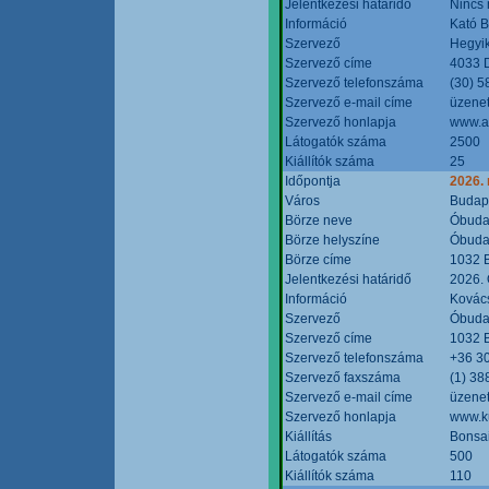
Jelentkezési határidő
Nincs
Információ
Kató 
Szervező
Hegyik
Szervező címe
4033 D
Szervező telefonszáma
(30) 5
Szervező e-mail címe
üzenet
Szervező honlapja
www.a
Látogatók száma
2500
Kiállítók száma
25
Időpontja
2026.
Város
Budap
Börze neve
Óbudai
Börze helyszíne
Óbudai
Börze címe
1032 B
Jelentkezési határidő
2026. 
Információ
Kovács
Szervező
Óbudai
Szervező címe
1032 B
Szervező telefonszáma
+36 3
Szervező faxszáma
(1) 38
Szervező e-mail címe
üzenet
Szervező honlapja
www.ku
Kiállítás
Bonsai
Látogatók száma
500
Kiállítók száma
110