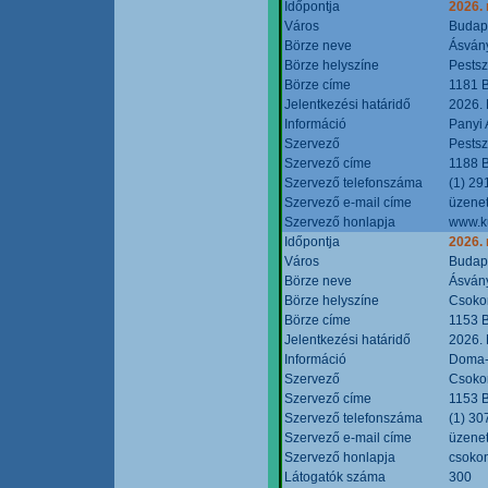
Időpontja
2026.
Város
Budap
Börze neve
Ásvány
Börze helyszíne
Pestsz
Börze címe
1181 B
Jelentkezési határidő
2026.
Információ
Panyi 
Szervező
Pestsz
Szervező címe
1188 B
Szervező telefonszáma
(1) 29
Szervező e-mail címe
üzenet
Szervező honlapja
www.k
Időpontja
2026.
Város
Budap
Börze neve
Ásvány
Börze helyszíne
Csokon
Börze címe
1153 B
Jelentkezési határidő
2026.
Információ
Doma-S
Szervező
Csokon
Szervező címe
1153 B
Szervező telefonszáma
(1) 30
Szervező e-mail címe
üzenet
Szervező honlapja
csoko
Látogatók száma
300