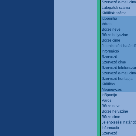
Szervező e-mail cím
Látogatók száma
Kiállítók száma
Időpontja
Város
Börze neve
Börze helyszíne
Börze címe
Jelentkezési határid
Információ
Szervező
Szervező címe
Szervező telefonsz
Szervező e-mail cím
Szervező honlapja
Kiállítás
Megjegyzés
Időpontja
Város
Börze neve
Börze helyszíne
Börze címe
Jelentkezési határid
Információ
Szervező