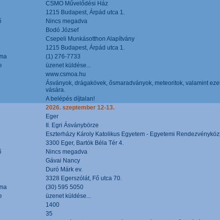
CSMO Művelődési Ház
1215 Budapest, Árpád utca 1.
ő
Nincs megadva
Bodó József
Csepeli Munkásotthon Alapítvány
1215 Budapest, Árpád utca 1.
áma
(1) 276-7733
e
üzenet küldése...
www.csmoa.hu
Ásványok, drágakövek, ősmaradványok, meteoritok, valamint ezekbő
vására.
A belépés díjtalan!
2026. szeptember 12-13.
Eger
II. Egri Ásványbörze
Eszterházy Károly Katolikus Egyetem - Egyetemi Rendezvényköz
3300 Eger, Bartók Béla Tér 4.
ő
Nincs megadva
Gávai Nancy
Duró Márk ev.
3328 Egerszólát, Fő utca 70.
áma
(30) 595 5050
e
üzenet küldése...
1400
35