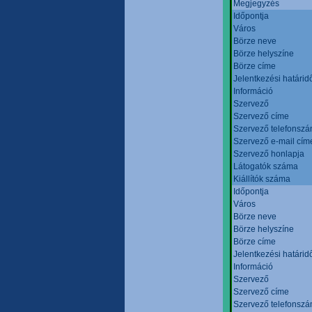
Megjegyzés
Időpontja
Város
Börze neve
Börze helyszíne
Börze címe
Jelentkezési határid
Információ
Szervező
Szervező címe
Szervező telefonsz
Szervező e-mail cím
Szervező honlapja
Látogatók száma
Kiállítók száma
Időpontja
Város
Börze neve
Börze helyszíne
Börze címe
Jelentkezési határid
Információ
Szervező
Szervező címe
Szervező telefonsz