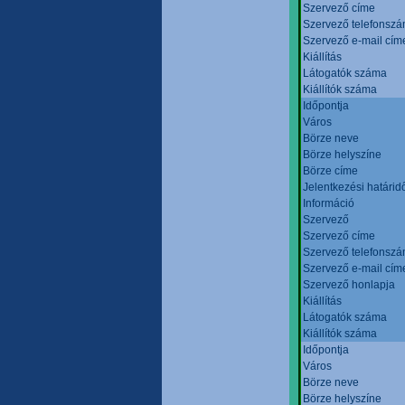
Szervező címe
Szervező telefonsz
Szervező e-mail cím
Kiállítás
Látogatók száma
Kiállítók száma
Időpontja
Város
Börze neve
Börze helyszíne
Börze címe
Jelentkezési határid
Információ
Szervező
Szervező címe
Szervező telefonsz
Szervező e-mail cím
Szervező honlapja
Kiállítás
Látogatók száma
Kiállítók száma
Időpontja
Város
Börze neve
Börze helyszíne