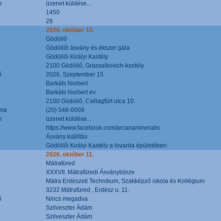
e
üzenet küldése...
1450
28
2026. október 10.
Gödöllő
Gödöllői ásvány és ékszer gála
Gödöllői Királyi Kastély
2100 Gödöllő, Grassalkovich-kastély
ő
2026. Szeptember 15.
Barkáts Norbert
Barkáts Norbert ev.
2100 Gödöllő, Csillagfürt utca 10.
áma
(20) 548-0009
e
üzenet küldése...
https://www.facebook.com/arcanamineralis
Ásvány kiállítás
Gödöllői Királyi Kastély a lovarda épületében
2026. október 11.
Mátrafüred
XXXVII. Mátrafüredi Ásványbörze
Mátra Erdészeti Technikum, Szakképző iskola és Kollégium
3232 Mátrafüred , Erdész u. 11.
ő
Nincs megadva
Szilveszter Ádám
Szilveszter Ádám