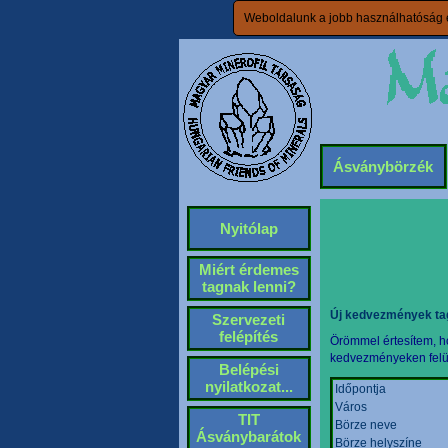
Weboldalunk a jobb használhatóság é
Ásványbörzék
Nyitólap
Miért érdemes
tagnak lenni?
Új kedvezmények ta
Szervezeti
felépítés
Örömmel értesítem, ho
kedvezményeken felül 
Belépési
nyilatkozat...
Időpontja
Város
TIT
Börze neve
Ásványbarátok
Börze helyszíne