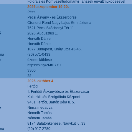
Földrajz és Környezettudományi Tanszék együttműködésével
2026. szeptember 19-20.
Pécs
Pécsi Ásvány - és Ékszerbörze
Ciszterci Rend Nagy Lajos Gimnáziuma
7621 Pécs, Széchenyi Tér 11
ő
2026. Augusztus 1.
Horváth Dániel
Horváth Dániel
1077 Budapest, Király utca 43-45.
áma
(30) 571-0433
e
üzenet küldése...
https://bit.ly/2MfD7YJ
3300
25
2026. október 4.
Fertőd
II. Fertődi Ásványbörze és Ékszervásár
Kulturális és Szolgáltató Központ
9431 Fertőd, Bartók Béla u. 5.
ő
Nincs megadva
Németh Tamás
Németh Tamás
8174 Balatonkenese, Nagykúti u. 33.
áma
(20) 917-2780