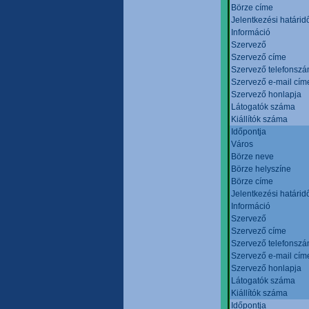
Börze címe
Jelentkezési határid
Információ
Szervező
Szervező címe
Szervező telefonsz
Szervező e-mail cím
Szervező honlapja
Látogatók száma
Kiállítók száma
Időpontja
Város
Börze neve
Börze helyszíne
Börze címe
Jelentkezési határid
Információ
Szervező
Szervező címe
Szervező telefonsz
Szervező e-mail cím
Szervező honlapja
Látogatók száma
Kiállítók száma
Időpontja