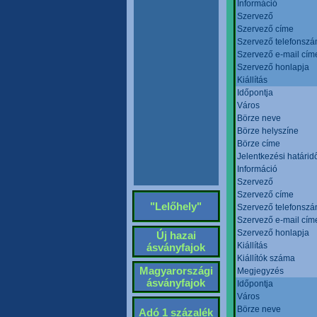
Információ
Szervező
Szervező címe
Szervező telefonsz
Szervező e-mail cím
Szervező honlapja
Kiállítás
Időpontja
Város
Börze neve
Börze helyszíne
Börze címe
Jelentkezési határid
Információ
Szervező
Szervező címe
"Lelőhely"
Szervező telefonsz
Szervező e-mail cím
Szervező honlapja
Új hazai
Kiállítás
ásványfajok
Kiállítók száma
Magyarországi
Megjegyzés
ásványfajok
Időpontja
Város
Börze neve
Adó 1 százalék