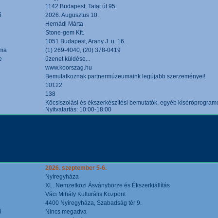
1142 Budapest, Tatai út 95.
ő
2026. Augusztus 10.
Hernádi Márta
Stone-gem Kft.
1051 Budapest, Arany J. u. 16.
áma
(1) 269-4040, (20) 378-0419
e
üzenet küldése...
www.koorszag.hu
Bemutatkoznak partnermúzeumaink legújabb szerzeményei!
10122
138
Kőcsiszolási és ékszerkészítési bemutatók, egyéb kísérőprogramo
Nyitvatartás: 10:00-18:00
2026. szeptember 5-6.
Nyíregyháza
XL. Nemzetközi Ásványbörze és Ékszerkiállítás
Váci Mihály Kulturális Központ
4400 Nyíregyháza, Szabadság tér 9.
ő
Nincs megadva