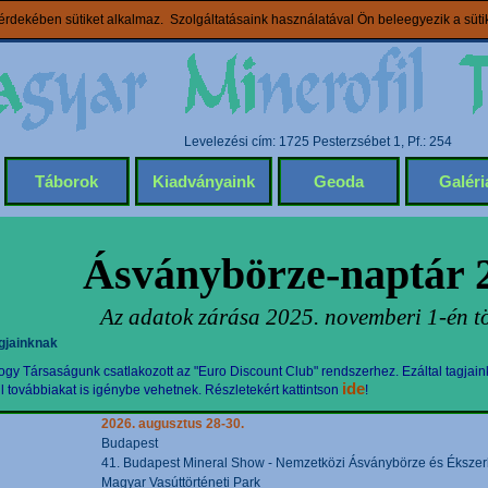
rdekében sütiket alkalmaz. Szolgáltatásaink használatával Ön beleegyezik a süt
Levelezési cím: 1725 Pesterzsébet 1, Pf.: 254
Táborok
Kiadványaink
Geoda
Galéri
Ásványbörze-naptár 
Az adatok zárása 2025. novemberi 1-én tö
gjainknak
gy Társaságunk csatlakozott az "Euro Discount Club" rendszerhez. Ezáltal tagjain
ide
továbbiakat is igénybe vehetnek. Részletekért kattintson
!
2026. augusztus 28-30.
Budapest
41. Budapest Mineral Show - Nemzetközi Ásványbörze és Ékszerki
Magyar Vasúttörténeti Park