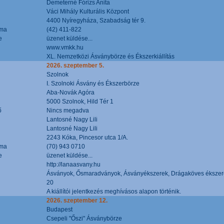
Demeterné Fórizs Anita
Váci Mihály Kulturális Központ
4400 Nyíregyháza, Szabadság tér 9.
áma
(42) 411-822
e
üzenet küldése...
www.vmkk.hu
XL. Nemzetközi Ásványbörze és Ékszerkiállítás
2026. szeptember 5.
Szolnok
I. Szolnoki Ásvány és Ékszerbörze
Aba-Novák Agóra
5000 Szolnok, Hild Tér 1
ő
Nincs megadva
Lantosné Nagy Lili
Lantosné Nagy Lili
2243 Kóka, Pincesor utca 1/A.
áma
(70) 943 0710
e
üzenet küldése...
http://lanaasvany.hu
Ásványok, Ősmaradványok, Ásványékszerek, Drágaköves ékszer
20
A kiállítói jelentkezés meghívásos alapon történik.
2026. szeptember 12.
Budapest
Csepeli "Őszi" Ásványbörze