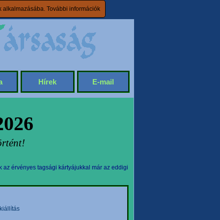
ik alkalmazásába.
További információk
a
Hírek
E-mail
2026
rtént!
k az érvényes tagsági kártyájukkal már az eddigi
állítás