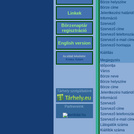
Börze helyszíne
Börze címe
Linkek
Jelentkezési határid
Információ
Szervező
Börzenaptár
Szervező címe
regisztráció
Szervező telefonsz
Szervező e-mail cím
English version
Szervező honlapja
Kiállítás
Az oldalt készítette:
Kriska Ádám
Megjegyzés
Időpontja
Város
Börze neve
Börze helyszíne
Börze címe
Tárhely szolgáltatónk
Jelentkezési határid
Információ
Szervező
Partnereink:
Szervező címe
Szervező telefonsz
Szervező e-mail cím
Látogatók száma
Kiállítók száma