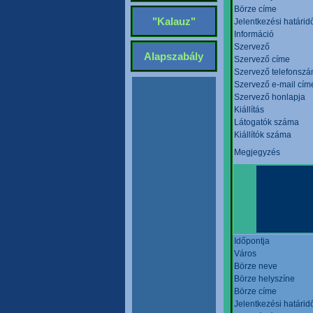
Börze címe
"Kalauz"
Jelentkezési határid
Információ
Szervező
Alapszabály
Szervező címe
Szervező telefonsz
Szervező e-mail cím
Szervező honlapja
Kiállítás
Látogatók száma
Kiállítók száma
Megjegyzés
Időpontja
Város
Börze neve
Börze helyszíne
Börze címe
Jelentkezési határid