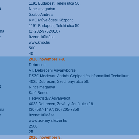
1191 Budapest, Teleki utca 50.
ő
Nincs megadva
Szabó Andrea
KMO Művelődési Központ
1191 Budapest, Teleki utca 50.
áma
(1) 282-9752/0107
e
üzenet küldése...
www.kmo.hu
500
40
2026. november 7-8.
Debrecen
VII. Debreceni Ásványbörze
DSZC Mechwart András Gépipari és Informatikai Technikum
4025 Debrecen, Széchenyi utca 58.
ő
Nincs megadva
Kató Bence
Hegyikristály Ásványbolt
4033 Debrecen, Zoványi Jenő utca 18.
áma
(30) 587-1497; (30) 205-7358
e
üzenet küldése...
www.asvany-ekszer.hu
2500
25
2026. november 8.