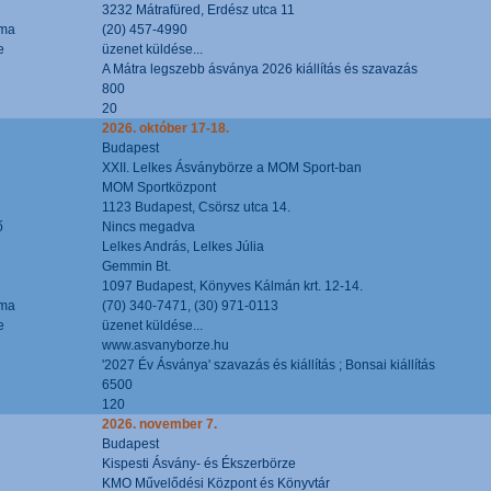
3232 Mátrafüred, Erdész utca 11
áma
(20) 457-4990
e
üzenet küldése...
A Mátra legszebb ásványa 2026 kiállítás és szavazás
800
20
2026. október 17-18.
Budapest
XXII. Lelkes Ásványbörze a MOM Sport-ban
MOM Sportközpont
1123 Budapest, Csörsz utca 14.
ő
Nincs megadva
Lelkes András, Lelkes Júlia
Gemmin Bt.
1097 Budapest, Könyves Kálmán krt. 12-14.
áma
(70) 340-7471, (30) 971-0113
e
üzenet küldése...
www.asvanyborze.hu
'2027 Év Ásványa' szavazás és kiállítás ; Bonsai kiállítás
6500
120
2026. november 7.
Budapest
Kispesti Ásvány- és Ékszerbörze
KMO Művelődési Központ és Könyvtár