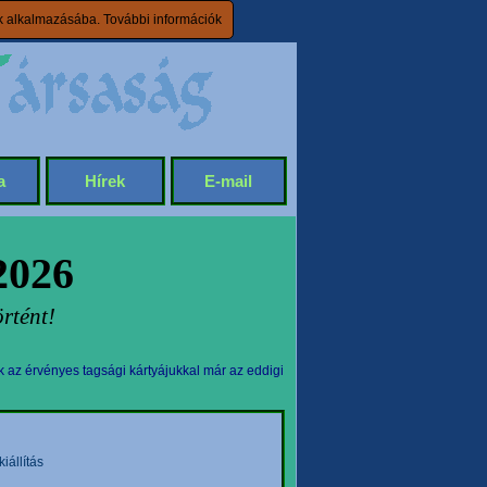
ik alkalmazásába.
További információk
a
Hírek
E-mail
2026
rtént!
k az érvényes tagsági kártyájukkal már az eddigi
állítás