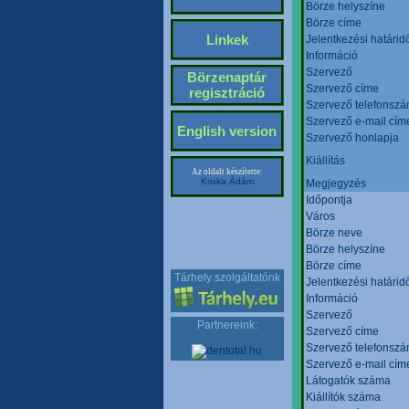
Börze helyszíne
Börze címe
Linkek
Jelentkezési határid
Információ
Szervező
Börzenaptár
Szervező címe
regisztráció
Szervező telefonsz
Szervező e-mail cím
English version
Szervező honlapja
Kiállítás
Az oldalt készítette:
Kriska Ádám
Megjegyzés
Időpontja
Város
Börze neve
Börze helyszíne
Börze címe
Tárhely szolgáltatónk
Jelentkezési határid
Információ
Szervező
Partnereink:
Szervező címe
Szervező telefonsz
Szervező e-mail cím
Látogatók száma
Kiállítók száma