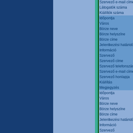
Szervező e-mail cím
Látogatók száma
Kiállítók száma
Időpontja
Város
Börze neve
Börze helyszíne
Börze címe
Jelentkezési határid
Információ
Szervező
Szervező címe
Szervező telefonsz
Szervező e-mail cím
Szervező honlapja
Kiállítás
Megjegyzés
Időpontja
Város
Börze neve
Börze helyszíne
Börze címe
Jelentkezési határid
Információ
Szervező