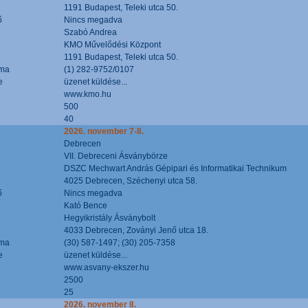
1191 Budapest, Teleki utca 50.
ő
Nincs megadva
Szabó Andrea
KMO Művelődési Központ
1191 Budapest, Teleki utca 50.
áma
(1) 282-9752/0107
e
üzenet küldése...
www.kmo.hu
500
40
2026. november 7-8.
Debrecen
VII. Debreceni Ásványbörze
DSZC Mechwart András Gépipari és Informatikai Technikum
4025 Debrecen, Széchenyi utca 58.
ő
Nincs megadva
Kató Bence
Hegyikristály Ásványbolt
4033 Debrecen, Zoványi Jenő utca 18.
áma
(30) 587-1497; (30) 205-7358
e
üzenet küldése...
www.asvany-ekszer.hu
2500
25
2026. november 8.