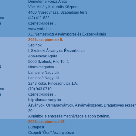
Demeterné Fórizs Anita
Váci Mihály Kulturális Központ
4400 Nyíregyháza, Szabadság tér 9.
áma
(42) 411-822
e
üzenet küldése...
www.vmkk.hu
XL. Nemzetközi Ásványbörze és Ékszerkiállítás
2026. szeptember 5.
Szolnok
I. Szolnoki Ásvány és Ékszerbörze
Aba-Novák Agóra
5000 Szolnok, Hild Tér 1
ő
Nincs megadva
Lantosné Nagy Lili
Lantosné Nagy Lili
2243 Kóka, Pincesor utca 1/A.
áma
(70) 943 0710
e
üzenet küldése...
http://lanaasvany.hu
Ásványok, Ősmaradványok, Ásványékszerek, Drágaköves ékszer
20
A kiállítói jelentkezés meghívásos alapon történik.
2026. szeptember 12.
Budapest
Csepeli "Őszi" Ásványbörze