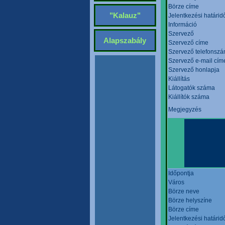
Börze címe
"Kalauz"
Jelentkezési határid
Információ
Szervező
Alapszabály
Szervező címe
Szervező telefonsz
Szervező e-mail cím
Szervező honlapja
Kiállítás
Látogatók száma
Kiállítók száma
Megjegyzés
Időpontja
Város
Börze neve
Börze helyszíne
Börze címe
Jelentkezési határid