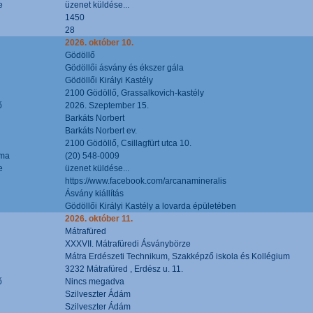
e
üzenet küldése...
1450
28
2026. október 10.
Gödöllő
Gödöllői ásvány és ékszer gála
Gödöllői Királyi Kastély
2100 Gödöllő, Grassalkovich-kastély
ő
2026. Szeptember 15.
Barkáts Norbert
Barkáts Norbert ev.
2100 Gödöllő, Csillagfürt utca 10.
áma
(20) 548-0009
e
üzenet küldése...
https://www.facebook.com/arcanamineralis
Ásvány kiállítás
Gödöllői Királyi Kastély a lovarda épületében
2026. október 11.
Mátrafüred
XXXVII. Mátrafüredi Ásványbörze
Mátra Erdészeti Technikum, Szakképző iskola és Kollégium
3232 Mátrafüred , Erdész u. 11.
ő
Nincs megadva
Szilveszter Ádám
Szilveszter Ádám