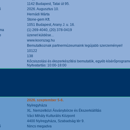
1142 Budapest, Tatai út 95.
ő
2026. Augusztus 10.
Hernádi Márta
Stone-gem Kft.
1051 Budapest, Arany J. u. 16.
áma
(1) 269-4040, (20) 378-0419
e
üzenet küldése...
www.koorszag.hu
Bemutatkoznak partnermúzeumaink legújabb szerzeményei!
10122
138
Kőcsiszolási és ékszerkészítési bemutatók, egyéb kísérőprogramo
Nyitvatartás: 10:00-18:00
2026. szeptember 5-6.
Nyíregyháza
XL. Nemzetközi Ásványbörze és Ékszerkiállítás
Váci Mihály Kulturális Központ
4400 Nyíregyháza, Szabadság tér 9.
ő
Nincs megadva