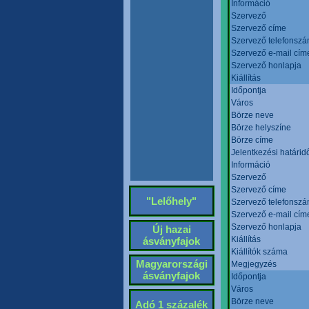
Információ
Szervező
Szervező címe
Szervező telefonsz
Szervező e-mail cím
Szervező honlapja
Kiállítás
Időpontja
Város
Börze neve
Börze helyszíne
Börze címe
Jelentkezési határid
Információ
Szervező
Szervező címe
"Lelőhely"
Szervező telefonsz
Szervező e-mail cím
Szervező honlapja
Új hazai
Kiállítás
ásványfajok
Kiállítók száma
Magyarországi
Megjegyzés
ásványfajok
Időpontja
Város
Börze neve
Adó 1 százalék