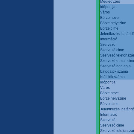
Megjegyzés
Időpontja
Város
Börze neve
Börze helyszíne
Börze címe
Jelentkezési határid
Információ
Szervező
Szervező címe
Szervező telefonsz
Szervező e-mail cím
Szervező honlapja
Látogatók száma
Kiállítók száma
Időpontja
Város
Börze neve
Börze helyszíne
Börze címe
Jelentkezési határid
Információ
Szervező
Szervező címe
Szervező telefonsz