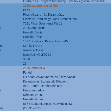
Földrajz és Környezettudományi Tanszék együttműködésével
2026. szeptember 19-20.
Pécs
Pécsi Ásvány - és Ékszerbörze
Ciszterci Rend Nagy Lajos Gimnáziuma
7621 Pécs, Széchenyi Tér 11
ő
2026. Augusztus 1.
Horváth Dániel
Horváth Dániel
1077 Budapest, Király utca 43-45.
áma
(30) 571-0433
e
üzenet küldése...
https://bit.ly/2MfD7YJ
3300
25
2026. október 4.
Fertőd
II. Fertődi Ásványbörze és Ékszervásár
Kulturális és Szolgáltató Központ
9431 Fertőd, Bartók Béla u. 5.
ő
Nincs megadva
Németh Tamás
Németh Tamás
8174 Balatonkenese, Nagykúti u. 33.
áma
(20) 917-2780