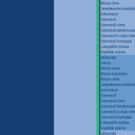
Börze címe
Jelentkezési határid
Információ
Szervező
Szervező címe
Szervező telefonsz
Szervező e-mail cím
Szervező honlapja
Látogatók száma
Kiállítók száma
Időpontja
Város
Börze neve
Börze helyszíne
Börze címe
Jelentkezési határid
Információ
Szervező
Szervező címe
Szervező telefonsz
Szervező e-mail cím
Szervező honlapja
Látogatók száma
Kiállítók száma
Időpontja