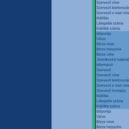
Szervező címe
Szervező telefonsz
Szervező e-mail cím
Kiállítás
Látogatók száma
Kiállítók száma
Időpontja
Város
Börze neve
Börze helyszíne
Börze címe
Jelentkezési határid
Információ
Szervező
Szervező címe
Szervező telefonsz
Szervező e-mail cím
Szervező honlapja
Kiállítás
Látogatók száma
Kiállítók száma
Időpontja
Város
Börze neve
Börze helyszíne