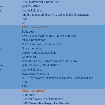
3232 Mátrafüred, Erdész utca 11
áma
(20) 457-4990
e
üzenet küldése...
A Mátra legszebb ásványa 2026 kiállítás és szavazás
800
20
2026. október 17-18.
Budapest
XXII. Lelkes Ásványbörze a MOM Sport-ban
MOM Sportközpont
1123 Budapest, Csörsz utca 14.
ő
Nincs megadva
Lelkes András, Lelkes Júlia
Gemmin Bt.
1097 Budapest, Könyves Kálmán krt. 12-14.
áma
(70) 340-7471, (30) 971-0113
e
üzenet küldése...
www.asvanyborze.hu
'2027 Év Ásványa' szavazás és kiállítás ; Bonsai kiállítás
6500
120
2026. november 7.
Budapest
Kispesti Ásvány- és Ékszerbörze
KMO Művelődési Központ és Könyvtár