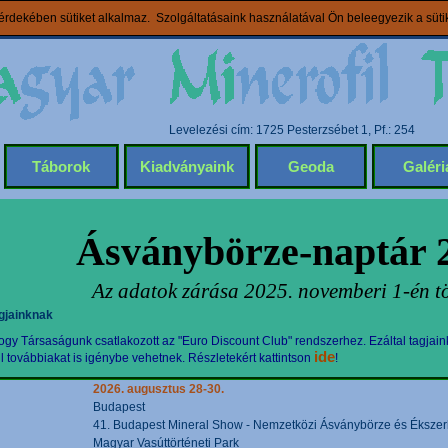
rdekében sütiket alkalmaz. Szolgáltatásaink használatával Ön beleegyezik a süt
Levelezési cím: 1725 Pesterzsébet 1, Pf.: 254
Táborok
Kiadványaink
Geoda
Galéri
Ásványbörze-naptár 
Az adatok zárása 2025. novemberi 1-én tö
gjainknak
gy Társaságunk csatlakozott az "Euro Discount Club" rendszerhez. Ezáltal tagjain
ide
továbbiakat is igénybe vehetnek. Részletekért kattintson
!
2026. augusztus 28-30.
Budapest
41. Budapest Mineral Show - Nemzetközi Ásványbörze és Ékszerki
Magyar Vasúttörténeti Park