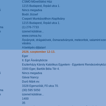
CSMO Művelődési Ház
1215 Budapest, Árpád utca 1.
ő
Nincs megadva
Bodó József
Csepeli Munkásotthon Alapítvány
1215 Budapest, Árpád utca 1.
áma
(1) 276-7733
e
üzenet küldése...
www.csmoa.hu
Ásványok, drágakövek, ősmaradványok, meteoritok, valamint ezekbő
vására.
A belépés díjtalan!
2026. szeptember 12-13.
Eger
II. Egri Ásványbörze
Eszterházy Károly Katolikus Egyetem - Egyetemi Rendezvényköz
3300 Eger, Bartók Béla Tér 4.
ő
Nincs megadva
Gávai Nancy
Duró Márk ev.
3328 Egerszólát, Fő utca 70.
áma
(30) 595 5050
e
üzenet küldése...
1400
35