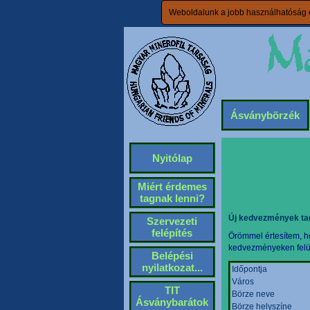
Weboldalunk a jobb használhatóság é
Ásványbörzék
Nyitólap
Miért érdemes
tagnak lenni?
Új kedvezmények ta
Szervezeti
felépítés
Örömmel értesítem, ho
kedvezményeken felül 
Belépési
nyilatkozat...
Időpontja
Város
TIT
Börze neve
Ásványbarátok
Börze helyszíne