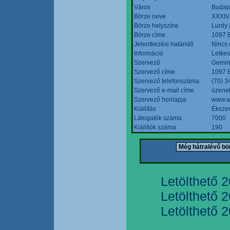
Város
Budap
Börze neve
XXXIV.
Börze helyszíne
Lurdy
Börze címe
1097 B
Jelentkezési határidő
Nincs
Információ
Lelkes
Szervező
Gemmi
Szervező címe
1097 B
Szervező telefonszáma
(70) 3
Szervező e-mail címe
üzenet
Szervező honlapja
www.a
Kiállítás
Ékszer
Látogatók száma
7000
Kiállítók száma
190
Letölthető 
Letölthető 
Letölthető 