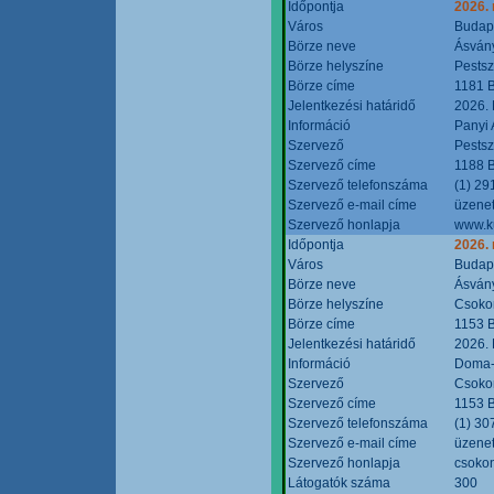
Időpontja
2026.
Város
Budap
Börze neve
Ásvány
Börze helyszíne
Pestsz
Börze címe
1181 B
Jelentkezési határidő
2026.
Információ
Panyi 
Szervező
Pestsz
Szervező címe
1188 B
Szervező telefonszáma
(1) 29
Szervező e-mail címe
üzenet
Szervező honlapja
www.k
Időpontja
2026.
Város
Budap
Börze neve
Ásvány
Börze helyszíne
Csokon
Börze címe
1153 B
Jelentkezési határidő
2026.
Információ
Doma-S
Szervező
Csokon
Szervező címe
1153 B
Szervező telefonszáma
(1) 30
Szervező e-mail címe
üzenet
Szervező honlapja
csoko
Látogatók száma
300