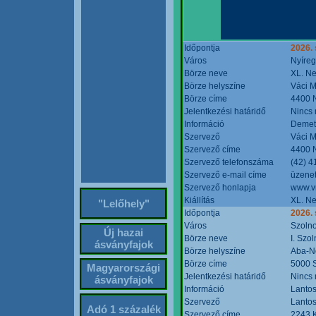
Időpontja
2026. 
Város
Nyíre
Börze neve
XL. Ne
Börze helyszíne
Váci M
Börze címe
4400 N
Jelentkezési határidő
Nincs
Információ
Demete
Szervező
Váci M
Szervező címe
4400 N
Szervező telefonszáma
(42) 4
Szervező e-mail címe
üzenet
Szervező honlapja
www.v
Kiállítás
XL. Ne
"Lelőhely"
Időpontja
2026.
Város
Szoln
Új hazai
Börze neve
I. Szo
ásványfajok
Börze helyszíne
Aba-N
Börze címe
5000 S
Magyarországi
Jelentkezési határidő
Nincs
ásványfajok
Információ
Lantos
Szervező
Lantos
Adó 1 százalék
Szervező címe
2243 K