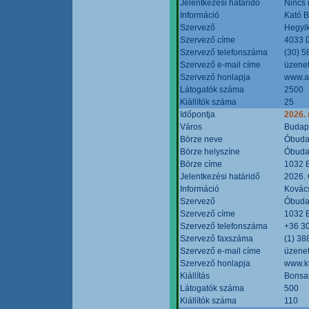
Jelentkezési határidő
Nincs
Információ
Kató 
Szervező
Hegyik
Szervező címe
4033 D
Szervező telefonszáma
(30) 5
Szervező e-mail címe
üzenet
Szervező honlapja
www.a
Látogatók száma
2500
Kiállítók száma
25
Időpontja
2026.
Város
Budap
Börze neve
Óbudai
Börze helyszíne
Óbudai
Börze címe
1032 B
Jelentkezési határidő
2026. 
Információ
Kovács
Szervező
Óbudai
Szervező címe
1032 B
Szervező telefonszáma
+36 3
Szervező faxszáma
(1) 38
Szervező e-mail címe
üzenet
Szervező honlapja
www.ku
Kiállítás
Bonsai
Látogatók száma
500
Kiállítók száma
110