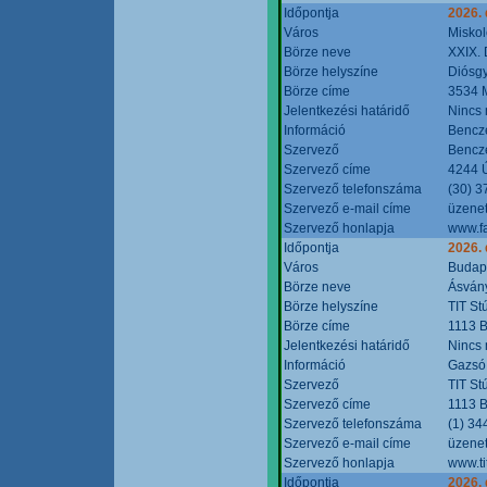
Időpontja
2026.
Város
Miskol
Börze neve
XXIX. 
Börze helyszíne
Diósg
Börze címe
3534 M
Jelentkezési határidő
Nincs
Információ
Bencze
Szervező
Bencze
Szervező címe
4244 Ú
Szervező telefonszáma
(30) 3
Szervező e-mail címe
üzenet
Szervező honlapja
www.f
Időpontja
2026.
Város
Budap
Börze neve
Ásvány
Börze helyszíne
TIT St
Börze címe
1113 B
Jelentkezési határidő
Nincs
Információ
Gazsó 
Szervező
TIT St
Szervező címe
1113 B
Szervező telefonszáma
(1) 34
Szervező e-mail címe
üzenet
Szervező honlapja
www.ti
Időpontja
2026.