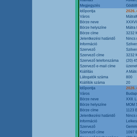
Megjegyzés
Gödöll
Időpontja
2026. 
Város
Mátraf
Börze neve
XXXVII
Börze helyszíne
Mátra 
Börze címe
3232 M
Jelentkezési határidő
Nincs
Információ
Szilve
Szervező
Szilve
Szervező címe
3232 M
Szervező telefonszáma
(20) 4
Szervező e-mail címe
üzenet
Kiállítás
A Mátr
Látogatók száma
800
Kiállítók száma
20
Időpontja
2026. 
Város
Budap
Börze neve
XXII. 
Börze helyszíne
MOM S
Börze címe
1123 B
Jelentkezési határidő
Nincs
Információ
Lelkes
Szervező
Gemmi
Szervező címe
1097 B