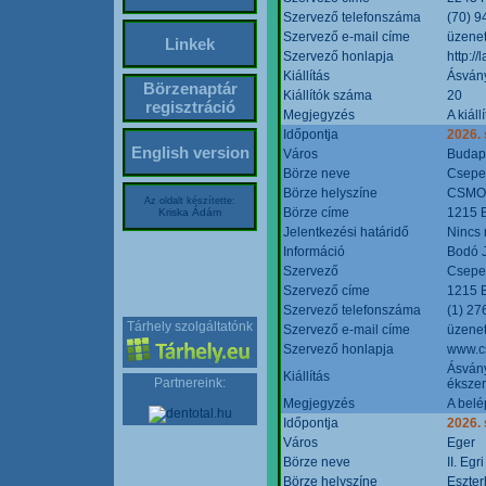
Szervező telefonszáma
(70) 9
Szervező e-mail címe
üzenet
Linkek
Szervező honlapja
http:/
Kiállítás
Ásván
Börzenaptár
Kiállítók száma
20
regisztráció
Megjegyzés
A kiál
Időpontja
2026.
English version
Város
Budap
Börze neve
Csepel
Börze helyszíne
CSMO 
Az oldalt készítette:
Börze címe
1215 B
Kriska Ádám
Jelentkezési határidő
Nincs
Információ
Bodó 
Szervező
Csepel
Szervező címe
1215 B
Szervező telefonszáma
(1) 27
Tárhely szolgáltatónk
Szervező e-mail címe
üzenet
Szervező honlapja
www.c
Ásvány
Kiállítás
Partnereink:
ékszer
Megjegyzés
A belé
Időpontja
2026.
Város
Eger
Börze neve
II. Eg
Börze helyszíne
Eszter