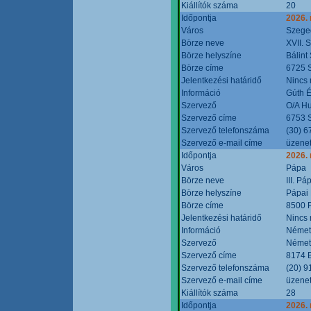
Kiállítók száma
20
Időpontja
2026.
Város
Szege
Börze neve
XVII. 
Börze helyszíne
Bálint
Börze címe
6725 S
Jelentkezési határidő
Nincs
Információ
Gúth 
Szervező
O/A Hu
Szervező címe
6753 S
Szervező telefonszáma
(30) 6
Szervező e-mail címe
üzenet
Időpontja
2026.
Város
Pápa
Börze neve
III. P
Börze helyszíne
Pápai 
Börze címe
8500 P
Jelentkezési határidő
Nincs
Információ
Német
Szervező
Német
Szervező címe
8174 B
Szervező telefonszáma
(20) 9
Szervező e-mail címe
üzenet
Kiállítók száma
28
Időpontja
2026.