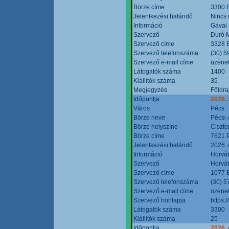
Börze címe
3300 E
Jelentkezési határidő
Nincs
Információ
Gávai
Szervező
Duró M
Szervező címe
3328 E
Szervező telefonszáma
(30) 5
Szervező e-mail címe
üzenet
Látogatók száma
1400
Kiállítók száma
35
Megjegyzés
Földra
Időpontja
2026.
Város
Pécs
Börze neve
Pécsi 
Börze helyszíne
Ciszt
Börze címe
7621 P
Jelentkezési határidő
2026. 
Információ
Horvát
Szervező
Horvát
Szervező címe
1077 B
Szervező telefonszáma
(30) 5
Szervező e-mail címe
üzenet
Szervező honlapja
https:/
Látogatók száma
3300
Kiállítók száma
25
Időpontja
2026. 