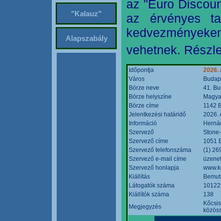
az "Euro Discoun
"Kalauz"
az érvényes ta
kedvezményeke
Alapszabály
vehetnek. Részle
Időpontja
2026. 
Város
Budap
Börze neve
41. Bu
Börze helyszíne
Magyar
Börze címe
1142 B
Jelentkezési határidő
2026. 
Információ
Hernád
Szervező
Stone-
Szervező címe
1051 B
Szervező telefonszáma
(1) 26
Szervező e-mail címe
üzenet
Szervező honlapja
www.k
Kiállítás
Bemut
Látogatók száma
10122
Kiállítók száma
138
Kőcsis
Megjegyzés
közöss