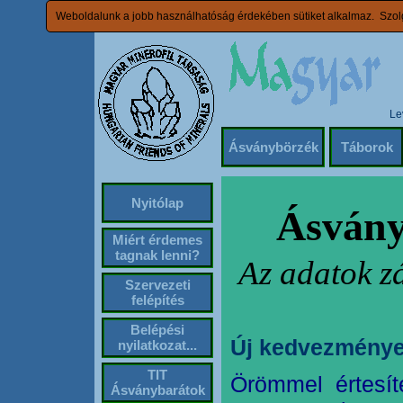
Weboldalunk a jobb használhatóság érdekében sütiket alkalmaz. Szolg
Le
Ásványbörzék
Táborok
Nyitólap
Ásvány
Miért érdemes
tagnak lenni?
Az adatok z
Szervezeti
felépítés
Belépési
Új kedvezménye
nyilatkozat...
TIT
Örömmel értesít
Ásványbarátok