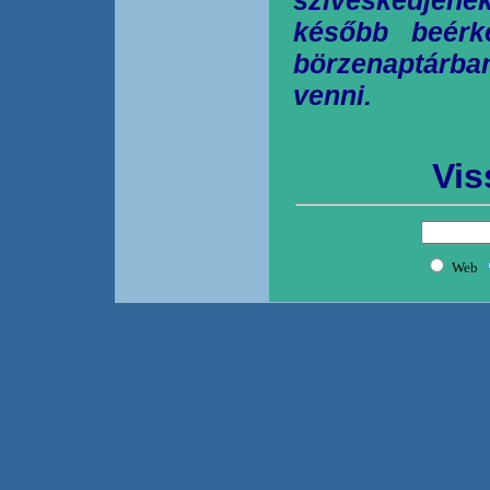
később beérk
börzenaptárb
venni.
Vis