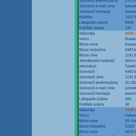
Szervező telefonszáma
(70) 3
Szervező e-mail címe
üzenet
Szervező honlapja
www.a
Kiállítás
'2027 
Látogatók száma
6500
Kiállítók száma
120
Időpontja
2026.
Város
Budap
Börze neve
Kispes
Börze helyszíne
KMO M
Börze címe
1191 B
Jelentkezési határidő
Nincs
Információ
Szabó
Szervező
KMO M
Szervező címe
1191 B
Szervező telefonszáma
(1) 28
Szervező e-mail címe
üzenet
Szervező honlapja
www.k
Látogatók száma
500
Kiállítók száma
40
Időpontja
2026.
Város
Debre
Börze neve
VII. D
Börze helyszíne
DSZC M
Börze címe
4025 D