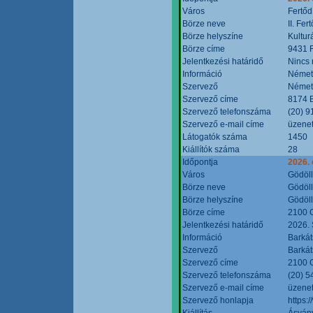
Város
Fertőd
Börze neve
II. Fe
Börze helyszíne
Kultur
Börze címe
9431 F
Jelentkezési határidő
Nincs
Információ
Német
Szervező
Német
Szervező címe
8174 B
Szervező telefonszáma
(20) 9
Szervező e-mail címe
üzenet
Látogatók száma
1450
Kiállítók száma
28
Időpontja
2026. 
Város
Gödöl
Börze neve
Gödöll
Börze helyszíne
Gödöll
Börze címe
2100 G
Jelentkezési határidő
2026. 
Információ
Barkát
Szervező
Barkát
Szervező címe
2100 G
Szervező telefonszáma
(20) 5
Szervező e-mail címe
üzenet
Szervező honlapja
https:
Kiállítás
Ásvány