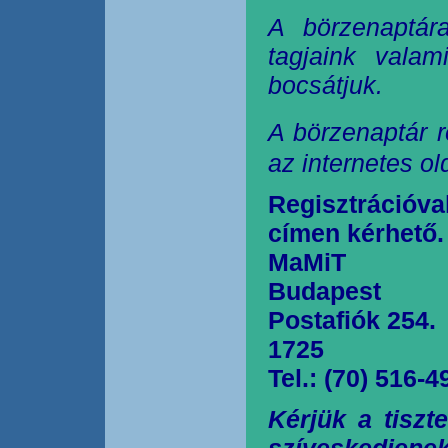
A börzenaptár
tagjaink valam
bocsátjuk.
A börzenaptár r
az internetes o
Regisztrációva
címen kérhető.
MaMiT
Budapest
Postafiók 254.
1725
Tel.: (70) 516-4
Kérjük a tiszt
szíveskedjen