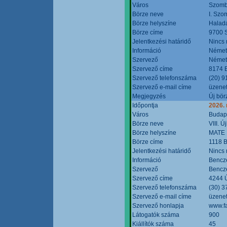
Város
Szomb
Börze neve
I. Szo
Börze helyszíne
Halad
Börze címe
9700 S
Jelentkezési határidő
Nincs
Információ
Német
Szervező
Német
Szervező címe
8174 B
Szervező telefonszáma
(20) 9
Szervező e-mail címe
üzenet
Megjegyzés
Új bör
Időpontja
2026.
Város
Budap
Börze neve
VIII. 
Börze helyszíne
MATE 
Börze címe
1118 B
Jelentkezési határidő
Nincs
Információ
Bencze
Szervező
Bencze
Szervező címe
4244 Ú
Szervező telefonszáma
(30) 3
Szervező e-mail címe
üzenet
Szervező honlapja
www.f
Látogatók száma
900
Kiállítók száma
45