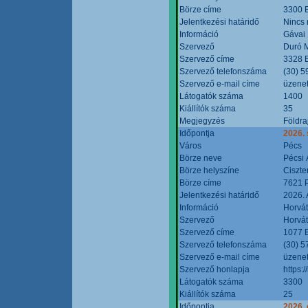
Börze címe
3300 E
Jelentkezési határidő
Nincs
Információ
Gávai
Szervező
Duró M
Szervező címe
3328 E
Szervező telefonszáma
(30) 5
Szervező e-mail címe
üzenet
Látogatók száma
1400
Kiállítók száma
35
Megjegyzés
Földra
Időpontja
2026.
Város
Pécs
Börze neve
Pécsi 
Börze helyszíne
Ciszt
Börze címe
7621 P
Jelentkezési határidő
2026. 
Információ
Horvát
Szervező
Horvát
Szervező címe
1077 B
Szervező telefonszáma
(30) 5
Szervező e-mail címe
üzenet
Szervező honlapja
https:/
Látogatók száma
3300
Kiállítók száma
25
Időpontja
2026. 