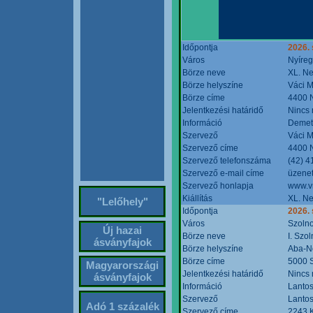
Időpontja
2026. 
Város
Nyíre
Börze neve
XL. Ne
Börze helyszíne
Váci M
Börze címe
4400 N
Jelentkezési határidő
Nincs
Információ
Demete
Szervező
Váci M
Szervező címe
4400 N
Szervező telefonszáma
(42) 4
Szervező e-mail címe
üzenet
Szervező honlapja
www.v
Kiállítás
XL. Ne
"Lelőhely"
Időpontja
2026.
Város
Szoln
Új hazai
Börze neve
I. Szo
ásványfajok
Börze helyszíne
Aba-N
Börze címe
5000 S
Magyarországi
Jelentkezési határidő
Nincs
ásványfajok
Információ
Lantos
Szervező
Lantos
Adó 1 százalék
Szervező címe
2243 K