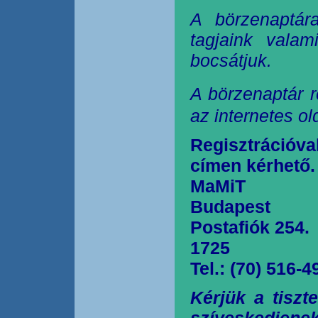
A börzenaptár
tagjaink valam
bocsátjuk.
A börzenaptár r
az internetes o
Regisztrációva
címen kérhető.
MaMiT
Budapest
Postafiók 254.
1725
Tel.: (70) 516-4
Kérjük a tiszt
szíveskedjen