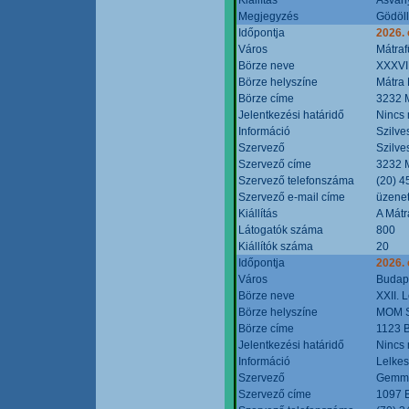
Megjegyzés
Gödöll
Időpontja
2026. 
Város
Mátraf
Börze neve
XXXVII
Börze helyszíne
Mátra 
Börze címe
3232 M
Jelentkezési határidő
Nincs
Információ
Szilve
Szervező
Szilve
Szervező címe
3232 M
Szervező telefonszáma
(20) 4
Szervező e-mail címe
üzenet
Kiállítás
A Mátr
Látogatók száma
800
Kiállítók száma
20
Időpontja
2026. 
Város
Budap
Börze neve
XXII. 
Börze helyszíne
MOM S
Börze címe
1123 B
Jelentkezési határidő
Nincs
Információ
Lelkes
Szervező
Gemmi
Szervező címe
1097 B