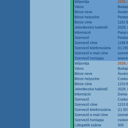
Időpontja
2026.
Város
Budap
Börze neve
Ásvány
Börze helyszíne
Pestsz
Börze címe
1181 B
Jelentkezési határidő
2026.
Információ
Panyi 
Szervező
Pestsz
Szervező címe
1188 B
Szervező telefonszáma
(1) 29
Szervező e-mail címe
üzenet
Szervező honlapja
www.k
Időpontja
2026.
Város
Budap
Börze neve
Ásvány
Börze helyszíne
Csokon
Börze címe
1153 B
Jelentkezési határidő
2026.
Információ
Doma-S
Szervező
Csokon
Szervező címe
1153 B
Szervező telefonszáma
(1) 30
Szervező e-mail címe
üzenet
Szervező honlapja
csoko
Látogatók száma
300