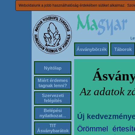
Weboldalunk a jobb használhatóság érdekében sütiket alkalmaz. Szolg
Le
Ásványbörzék
Táborok
Nyitólap
Ásvány
Miért érdemes
tagnak lenni?
Az adatok z
Szervezeti
felépítés
Belépési
Új kedvezménye
nyilatkozat...
TIT
Örömmel értesít
Ásványbarátok