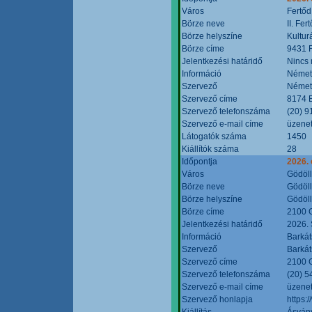
Város
Fertőd
Börze neve
II. Fe
Börze helyszíne
Kultur
Börze címe
9431 F
Jelentkezési határidő
Nincs
Információ
Német
Szervező
Német
Szervező címe
8174 B
Szervező telefonszáma
(20) 9
Szervező e-mail címe
üzenet
Látogatók száma
1450
Kiállítók száma
28
Időpontja
2026. 
Város
Gödöl
Börze neve
Gödöll
Börze helyszíne
Gödöll
Börze címe
2100 G
Jelentkezési határidő
2026. 
Információ
Barkát
Szervező
Barkát
Szervező címe
2100 G
Szervező telefonszáma
(20) 5
Szervező e-mail címe
üzenet
Szervező honlapja
https:
Kiállítás
Ásvány