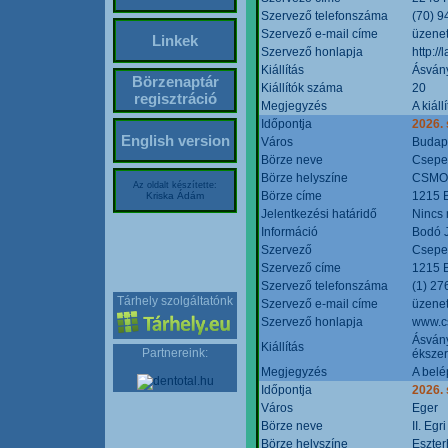
Szervező telefonszáma
(70) 9
Szervező e-mail címe
üzenet
Linkek
Szervező honlapja
http:/
Kiállítás
Ásván
Börzenaptár
Kiállítók száma
20
regisztráció
Megjegyzés
A kiál
Időpontja
2026.
English version
Város
Budap
Börze neve
Csepel
Börze helyszíne
CSMO 
Az oldalt készítette:
Börze címe
1215 B
Kriska Ádám
Jelentkezési határidő
Nincs
Információ
Bodó 
Szervező
Csepel
Szervező címe
1215 B
Szervező telefonszáma
(1) 27
Tárhely szolgáltatónk
Szervező e-mail címe
üzenet
Szervező honlapja
www.c
Ásvány
Kiállítás
Partnereink:
ékszer
Megjegyzés
A belé
Időpontja
2026.
Város
Eger
Börze neve
II. Eg
Börze helyszíne
Eszter