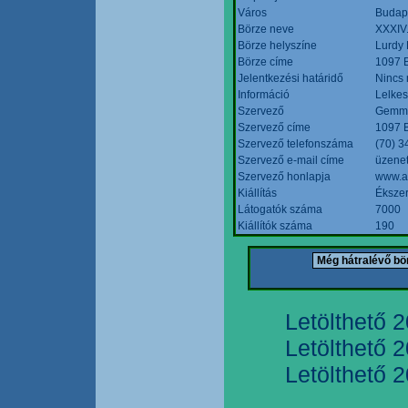
Város
Budap
Börze neve
XXXIV.
Börze helyszíne
Lurdy
Börze címe
1097 B
Jelentkezési határidő
Nincs
Információ
Lelkes
Szervező
Gemmi
Szervező címe
1097 B
Szervező telefonszáma
(70) 3
Szervező e-mail címe
üzenet
Szervező honlapja
www.a
Kiállítás
Ékszer
Látogatók száma
7000
Kiállítók száma
190
Letölthető 
Letölthető 
Letölthető 