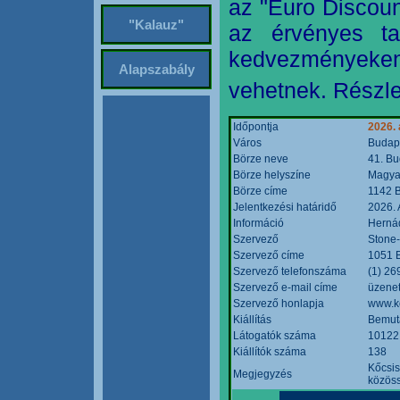
az "Euro Discoun
"Kalauz"
az érvényes ta
kedvezményeke
Alapszabály
vehetnek. Részle
Időpontja
2026. 
Város
Budap
Börze neve
41. Bu
Börze helyszíne
Magyar
Börze címe
1142 B
Jelentkezési határidő
2026. 
Információ
Hernád
Szervező
Stone-
Szervező címe
1051 B
Szervező telefonszáma
(1) 26
Szervező e-mail címe
üzenet
Szervező honlapja
www.k
Kiállítás
Bemut
Látogatók száma
10122
Kiállítók száma
138
Kőcsis
Megjegyzés
közöss