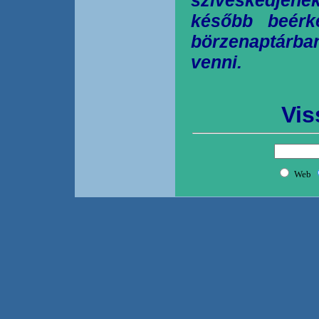
később beérk
börzenaptárb
venni.
Vis