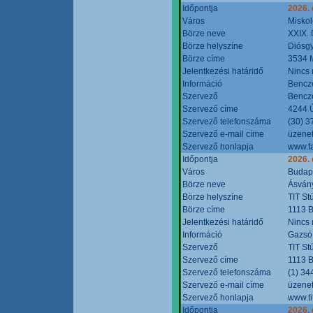
Időpontja
2026.
Város
Miskol
Börze neve
XXIX. 
Börze helyszíne
Diósg
Börze címe
3534 M
Jelentkezési határidő
Nincs
Információ
Bencze
Szervező
Bencze
Szervező címe
4244 Ú
Szervező telefonszáma
(30) 3
Szervező e-mail címe
üzenet
Szervező honlapja
www.f
Időpontja
2026.
Város
Budap
Börze neve
Ásvány
Börze helyszíne
TIT St
Börze címe
1113 B
Jelentkezési határidő
Nincs
Információ
Gazsó 
Szervező
TIT St
Szervező címe
1113 B
Szervező telefonszáma
(1) 34
Szervező e-mail címe
üzenet
Szervező honlapja
www.ti
Időpontja
2026.