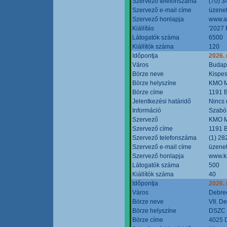
Szervező telefonszáma
(70) 3
Szervező e-mail címe
üzenet
Szervező honlapja
www.a
Kiállítás
'2027 
Látogatók száma
6500
Kiállítók száma
120
Időpontja
2026.
Város
Budap
Börze neve
Kispes
Börze helyszíne
KMO M
Börze címe
1191 B
Jelentkezési határidő
Nincs
Információ
Szabó
Szervező
KMO M
Szervező címe
1191 B
Szervező telefonszáma
(1) 28
Szervező e-mail címe
üzenet
Szervező honlapja
www.k
Látogatók száma
500
Kiállítók száma
40
Időpontja
2026.
Város
Debre
Börze neve
VII. D
Börze helyszíne
DSZC M
Börze címe
4025 D