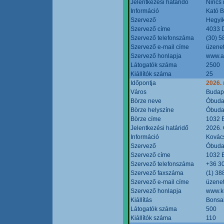
Jelentkezési határidő
Nincs
Információ
Kató 
Szervező
Hegyik
Szervező címe
4033 D
Szervező telefonszáma
(30) 5
Szervező e-mail címe
üzenet
Szervező honlapja
www.a
Látogatók száma
2500
Kiállítók száma
25
Időpontja
2026.
Város
Budap
Börze neve
Óbudai
Börze helyszíne
Óbudai
Börze címe
1032 B
Jelentkezési határidő
2026. 
Információ
Kovács
Szervező
Óbudai
Szervező címe
1032 B
Szervező telefonszáma
+36 3
Szervező faxszáma
(1) 38
Szervező e-mail címe
üzenet
Szervező honlapja
www.ku
Kiállítás
Bonsai
Látogatók száma
500
Kiállítók száma
110