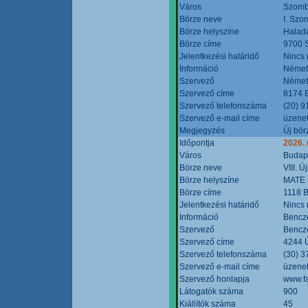
Város
Szomb
Börze neve
I. Szo
Börze helyszíne
Halad
Börze címe
9700 S
Jelentkezési határidő
Nincs
Információ
Német
Szervező
Német
Szervező címe
8174 B
Szervező telefonszáma
(20) 9
Szervező e-mail címe
üzenet
Megjegyzés
Új bör
Időpontja
2026.
Város
Budap
Börze neve
VIII. 
Börze helyszíne
MATE 
Börze címe
1118 B
Jelentkezési határidő
Nincs
Információ
Bencze
Szervező
Bencze
Szervező címe
4244 Ú
Szervező telefonszáma
(30) 3
Szervező e-mail címe
üzenet
Szervező honlapja
www.f
Látogatók száma
900
Kiállítók száma
45