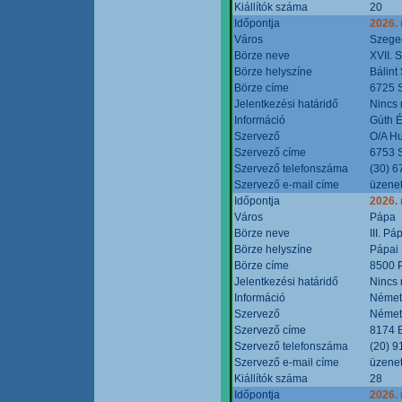
Kiállítók száma
20
Időpontja
2026.
Város
Szege
Börze neve
XVII. 
Börze helyszíne
Bálint
Börze címe
6725 S
Jelentkezési határidő
Nincs
Információ
Gúth 
Szervező
O/A Hu
Szervező címe
6753 S
Szervező telefonszáma
(30) 6
Szervező e-mail címe
üzenet
Időpontja
2026.
Város
Pápa
Börze neve
III. P
Börze helyszíne
Pápai 
Börze címe
8500 P
Jelentkezési határidő
Nincs
Információ
Német
Szervező
Német
Szervező címe
8174 B
Szervező telefonszáma
(20) 9
Szervező e-mail címe
üzenet
Kiállítók száma
28
Időpontja
2026.