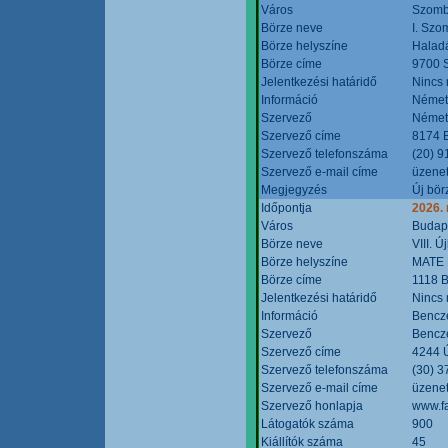
Város
Szomb
Börze neve
I. Szo
Börze helyszíne
Halad
Börze címe
9700 S
Jelentkezési határidő
Nincs
Információ
Német
Szervező
Német
Szervező címe
8174 B
Szervező telefonszáma
(20) 9
Szervező e-mail címe
üzenet
Megjegyzés
Új bör
Időpontja
2026.
Város
Budap
Börze neve
VIII. 
Börze helyszíne
MATE 
Börze címe
1118 B
Jelentkezési határidő
Nincs
Információ
Bencze
Szervező
Bencze
Szervező címe
4244 Ú
Szervező telefonszáma
(30) 3
Szervező e-mail címe
üzenet
Szervező honlapja
www.f
Látogatók száma
900
Kiállítók száma
45