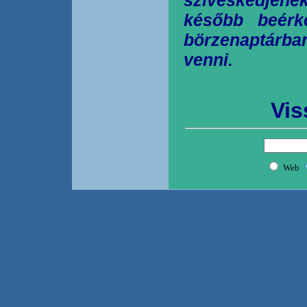
később beérk
börzenaptárb
venni.
Vis