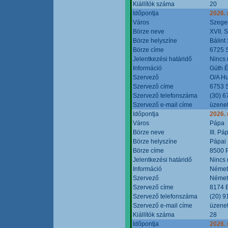
Kiállítók száma
20
Időpontja
2026.
Város
Szege
Börze neve
XVII. 
Börze helyszíne
Bálint
Börze címe
6725 S
Jelentkezési határidő
Nincs
Információ
Gúth 
Szervező
O/A Hu
Szervező címe
6753 S
Szervező telefonszáma
(30) 6
Szervező e-mail címe
üzenet
Időpontja
2026.
Város
Pápa
Börze neve
III. P
Börze helyszíne
Pápai 
Börze címe
8500 P
Jelentkezési határidő
Nincs
Információ
Német
Szervező
Német
Szervező címe
8174 B
Szervező telefonszáma
(20) 9
Szervező e-mail címe
üzenet
Kiállítók száma
28
Időpontja
2026.