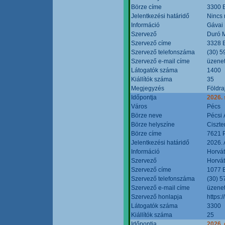
Börze címe
3300 E
Jelentkezési határidő
Nincs
Információ
Gávai
Szervező
Duró M
Szervező címe
3328 E
Szervező telefonszáma
(30) 5
Szervező e-mail címe
üzenet
Látogatók száma
1400
Kiállítók száma
35
Megjegyzés
Földra
Időpontja
2026.
Város
Pécs
Börze neve
Pécsi 
Börze helyszíne
Ciszt
Börze címe
7621 P
Jelentkezési határidő
2026. 
Információ
Horvát
Szervező
Horvát
Szervező címe
1077 B
Szervező telefonszáma
(30) 5
Szervező e-mail címe
üzenet
Szervező honlapja
https:/
Látogatók száma
3300
Kiállítók száma
25
Időpontja
2026. 