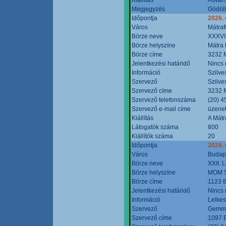
Megjegyzés
Gödöll
Időpontja
2026. 
Város
Mátraf
Börze neve
XXXVII
Börze helyszíne
Mátra 
Börze címe
3232 M
Jelentkezési határidő
Nincs
Információ
Szilve
Szervező
Szilve
Szervező címe
3232 M
Szervező telefonszáma
(20) 4
Szervező e-mail címe
üzenet
Kiállítás
A Mátr
Látogatók száma
800
Kiállítók száma
20
Időpontja
2026. 
Város
Budap
Börze neve
XXII. 
Börze helyszíne
MOM S
Börze címe
1123 B
Jelentkezési határidő
Nincs
Információ
Lelkes
Szervező
Gemmi
Szervező címe
1097 B