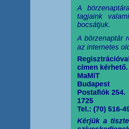
A börzenaptár
tagjaink valam
bocsátjuk.
A börzenaptár r
az internetes o
Regisztrációva
címen kérhető.
MaMiT
Budapest
Postafiók 254.
1725
Tel.: (70) 516-4
Kérjük a tiszt
szíveskedjen