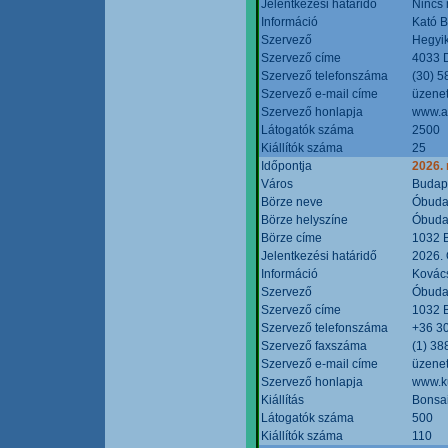
Jelentkezési határidő
Nincs
Információ
Kató 
Szervező
Hegyik
Szervező címe
4033 D
Szervező telefonszáma
(30) 5
Szervező e-mail címe
üzenet
Szervező honlapja
www.a
Látogatók száma
2500
Kiállítók száma
25
Időpontja
2026.
Város
Budap
Börze neve
Óbudai
Börze helyszíne
Óbudai
Börze címe
1032 B
Jelentkezési határidő
2026. 
Információ
Kovács
Szervező
Óbudai
Szervező címe
1032 B
Szervező telefonszáma
+36 3
Szervező faxszáma
(1) 38
Szervező e-mail címe
üzenet
Szervező honlapja
www.ku
Kiállítás
Bonsai
Látogatók száma
500
Kiállítók száma
110