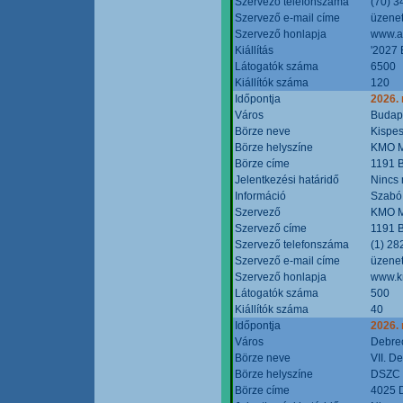
Szervező telefonszáma
(70) 3
Szervező e-mail címe
üzenet
Szervező honlapja
www.a
Kiállítás
'2027 
Látogatók száma
6500
Kiállítók száma
120
Időpontja
2026.
Város
Budap
Börze neve
Kispes
Börze helyszíne
KMO M
Börze címe
1191 B
Jelentkezési határidő
Nincs
Információ
Szabó
Szervező
KMO M
Szervező címe
1191 B
Szervező telefonszáma
(1) 28
Szervező e-mail címe
üzenet
Szervező honlapja
www.k
Látogatók száma
500
Kiállítók száma
40
Időpontja
2026.
Város
Debre
Börze neve
VII. D
Börze helyszíne
DSZC M
Börze címe
4025 D