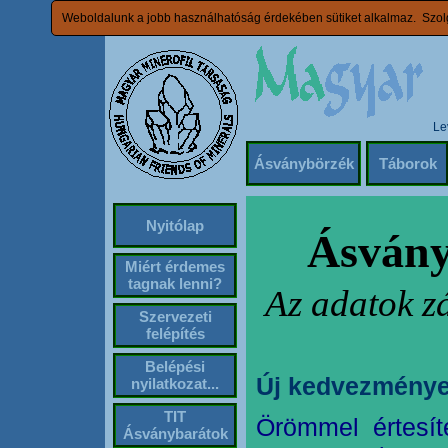
Weboldalunk a jobb használhatóság érdekében sütiket alkalmaz. Szolg
Le
Ásványbörzék
Táborok
Nyitólap
Ásvány
Miért érdemes
tagnak lenni?
Az adatok z
Szervezeti
felépítés
Belépési
Új kedvezménye
nyilatkozat...
TIT
Örömmel értesít
Ásványbarátok