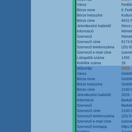
Város
Fertőd
Börze neve
II. Fe
Börze helyszíne
Kultur
Börze címe
9431 F
Jelentkezési határidő
Nincs
Információ
Német
Szervező
Német
Szervező címe
8174 B
Szervező telefonszáma
(20) 9
Szervező e-mail címe
üzenet
Látogatók száma
1450
Kiállítók száma
28
Időpontja
2026. 
Város
Gödöl
Börze neve
Gödöll
Börze helyszíne
Gödöll
Börze címe
2100 G
Jelentkezési határidő
2026. 
Információ
Barkát
Szervező
Barkát
Szervező címe
2100 G
Szervező telefonszáma
(20) 5
Szervező e-mail címe
üzenet
Szervező honlapja
https:
Kiállítás
Ásvány