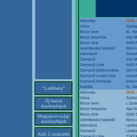
Időpontja
2026. 
Város
Nyíre
Börze neve
XL. Ne
Börze helyszíne
Váci M
Börze címe
4400 N
Jelentkezési határidő
Nincs
Információ
Demete
Szervező
Váci M
Szervező címe
4400 N
Szervező telefonszáma
(42) 4
Szervező e-mail címe
üzenet
Szervező honlapja
www.v
Kiállítás
XL. Ne
"Lelőhely"
Időpontja
2026.
Város
Szoln
Új hazai
Börze neve
I. Szo
ásványfajok
Börze helyszíne
Aba-N
Börze címe
5000 S
Magyarországi
Jelentkezési határidő
Nincs
ásványfajok
Információ
Lantos
Szervező
Lantos
Adó 1 százalék
Szervező címe
2243 K