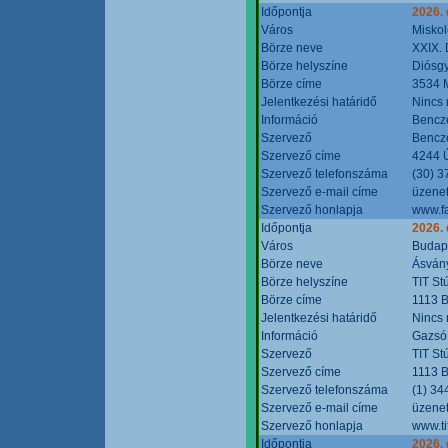
Időpontja
2026.
Város
Miskol
Börze neve
XXIX. 
Börze helyszíne
Diósg
Börze címe
3534 M
Jelentkezési határidő
Nincs
Információ
Bencze
Szervező
Bencze
Szervező címe
4244 Ú
Szervező telefonszáma
(30) 3
Szervező e-mail címe
üzenet
Szervező honlapja
www.f
Időpontja
2026.
Város
Budap
Börze neve
Ásvány
Börze helyszíne
TIT St
Börze címe
1113 B
Jelentkezési határidő
Nincs
Információ
Gazsó 
Szervező
TIT St
Szervező címe
1113 B
Szervező telefonszáma
(1) 34
Szervező e-mail címe
üzenet
Szervező honlapja
www.ti
Időpontja
2026.