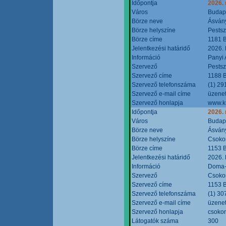
Időpontja
2026.
Város
Budap
Börze neve
Ásvány
Börze helyszíne
Pestsz
Börze címe
1181 B
Jelentkezési határidő
2026.
Információ
Panyi 
Szervező
Pestsz
Szervező címe
1188 B
Szervező telefonszáma
(1) 29
Szervező e-mail címe
üzenet
Szervező honlapja
www.k
Időpontja
2026.
Város
Budap
Börze neve
Ásvány
Börze helyszíne
Csokon
Börze címe
1153 B
Jelentkezési határidő
2026.
Információ
Doma-S
Szervező
Csokon
Szervező címe
1153 B
Szervező telefonszáma
(1) 30
Szervező e-mail címe
üzenet
Szervező honlapja
csoko
Látogatók száma
300