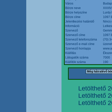
Város
Budap
Börze neve
XXXIV.
Börze helyszíne
Lurdy
Börze címe
1097 B
Jelentkezési határidő
Nincs
Információ
Lelkes
Szervező
Gemmi
Szervező címe
1097 B
Szervező telefonszáma
(70) 3
Szervező e-mail címe
üzenet
Szervező honlapja
www.a
Kiállítás
Ékszer
Látogatók száma
7000
Kiállítók száma
190
Letölthető 
Letölthető 
Letölthető 