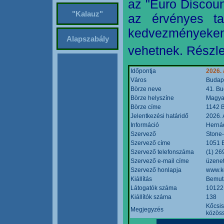
az "Euro Discoun
"Kalauz"
az érvényes ta
kedvezményeke
Alapszabály
vehetnek. Részle
Időpontja
2026. 
Város
Budap
Börze neve
41. Bu
Börze helyszíne
Magyar
Börze címe
1142 B
Jelentkezési határidő
2026. 
Információ
Hernád
Szervező
Stone-
Szervező címe
1051 B
Szervező telefonszáma
(1) 26
Szervező e-mail címe
üzenet
Szervező honlapja
www.k
Kiállítás
Bemut
Látogatók száma
10122
Kiállítók száma
138
Kőcsis
Megjegyzés
közöss