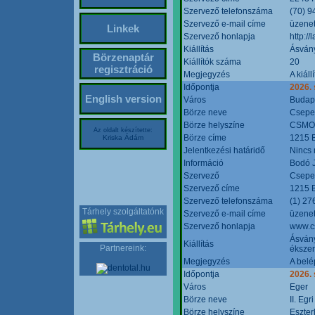
Szervező telefonszáma
(70) 9
Szervező e-mail címe
üzenet
Linkek
Szervező honlapja
http:/
Kiállítás
Ásván
Börzenaptár
Kiállítók száma
20
regisztráció
Megjegyzés
A kiál
Időpontja
2026.
English version
Város
Budap
Börze neve
Csepel
Börze helyszíne
CSMO 
Az oldalt készítette:
Börze címe
1215 B
Kriska Ádám
Jelentkezési határidő
Nincs
Információ
Bodó 
Szervező
Csepel
Szervező címe
1215 B
Szervező telefonszáma
(1) 27
Tárhely szolgáltatónk
Szervező e-mail címe
üzenet
Szervező honlapja
www.c
Ásvány
Kiállítás
Partnereink:
ékszer
Megjegyzés
A belé
Időpontja
2026.
Város
Eger
Börze neve
II. Eg
Börze helyszíne
Eszter