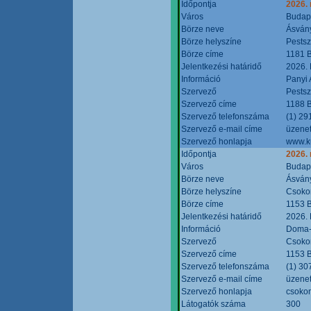
Időpontja
2026.
Város
Budap
Börze neve
Ásvány
Börze helyszíne
Pestsz
Börze címe
1181 B
Jelentkezési határidő
2026.
Információ
Panyi 
Szervező
Pestsz
Szervező címe
1188 B
Szervező telefonszáma
(1) 29
Szervező e-mail címe
üzenet
Szervező honlapja
www.k
Időpontja
2026.
Város
Budap
Börze neve
Ásvány
Börze helyszíne
Csokon
Börze címe
1153 B
Jelentkezési határidő
2026.
Információ
Doma-S
Szervező
Csokon
Szervező címe
1153 B
Szervező telefonszáma
(1) 30
Szervező e-mail címe
üzenet
Szervező honlapja
csoko
Látogatók száma
300