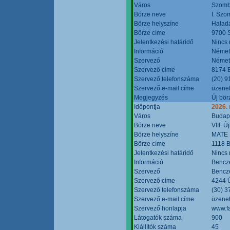
Város
Szomb
Börze neve
I. Szo
Börze helyszíne
Halad
Börze címe
9700 S
Jelentkezési határidő
Nincs
Információ
Német
Szervező
Német
Szervező címe
8174 B
Szervező telefonszáma
(20) 9
Szervező e-mail címe
üzenet
Megjegyzés
Új bör
Időpontja
2026.
Város
Budap
Börze neve
VIII. 
Börze helyszíne
MATE 
Börze címe
1118 B
Jelentkezési határidő
Nincs
Információ
Bencze
Szervező
Bencze
Szervező címe
4244 Ú
Szervező telefonszáma
(30) 3
Szervező e-mail címe
üzenet
Szervező honlapja
www.f
Látogatók száma
900
Kiállítók száma
45