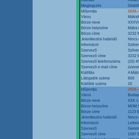
Megjegyzés
Gödöll
Időpontja
2026. 
Város
Mátraf
Börze neve
XXXVII
Börze helyszíne
Mátra 
Börze címe
3232 M
Jelentkezési határidő
Nincs
Információ
Szilve
Szervező
Szilve
Szervező címe
3232 M
Szervező telefonszáma
(20) 4
Szervező e-mail címe
üzenet
Kiállítás
A Mátr
Látogatók száma
800
Kiállítók száma
20
Időpontja
2026. 
Város
Budap
Börze neve
XXII. 
Börze helyszíne
MOM S
Börze címe
1123 B
Jelentkezési határidő
Nincs
Információ
Lelkes
Szervező
Gemmi
Szervező címe
1097 B