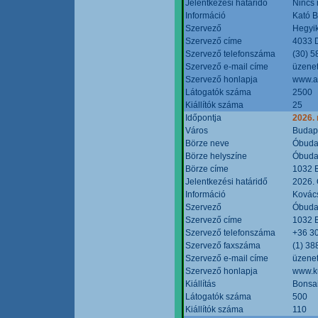
Jelentkezési határidő
Nincs
Információ
Kató 
Szervező
Hegyik
Szervező címe
4033 D
Szervező telefonszáma
(30) 5
Szervező e-mail címe
üzenet
Szervező honlapja
www.a
Látogatók száma
2500
Kiállítók száma
25
Időpontja
2026.
Város
Budap
Börze neve
Óbudai
Börze helyszíne
Óbudai
Börze címe
1032 B
Jelentkezési határidő
2026. 
Információ
Kovács
Szervező
Óbudai
Szervező címe
1032 B
Szervező telefonszáma
+36 3
Szervező faxszáma
(1) 38
Szervező e-mail címe
üzenet
Szervező honlapja
www.ku
Kiállítás
Bonsai
Látogatók száma
500
Kiállítók száma
110