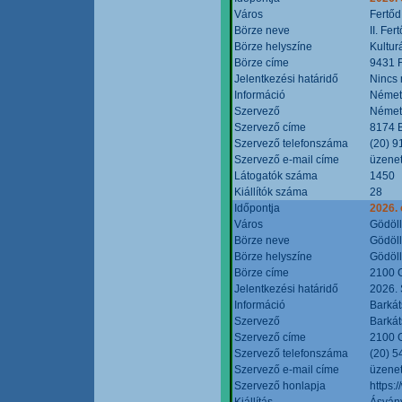
Város
Fertőd
Börze neve
II. Fe
Börze helyszíne
Kultur
Börze címe
9431 F
Jelentkezési határidő
Nincs
Információ
Német
Szervező
Német
Szervező címe
8174 B
Szervező telefonszáma
(20) 9
Szervező e-mail címe
üzenet
Látogatók száma
1450
Kiállítók száma
28
Időpontja
2026. 
Város
Gödöl
Börze neve
Gödöll
Börze helyszíne
Gödöll
Börze címe
2100 G
Jelentkezési határidő
2026. 
Információ
Barkát
Szervező
Barkát
Szervező címe
2100 G
Szervező telefonszáma
(20) 5
Szervező e-mail címe
üzenet
Szervező honlapja
https:
Kiállítás
Ásvány