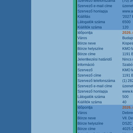
Szervező telefonszáma
(70) 3
Szervező e-mail címe
üzenet
Szervező honlapja
www.a
Kiállítás
'2027 
Látogatók száma
6500
Kiállítók száma
120
Időpontja
2026.
Város
Budap
Börze neve
Kispes
Börze helyszíne
KMO M
Börze címe
1191 B
Jelentkezési határidő
Nincs
Információ
Szabó
Szervező
KMO M
Szervező címe
1191 B
Szervező telefonszáma
(1) 28
Szervező e-mail címe
üzenet
Szervező honlapja
www.k
Látogatók száma
500
Kiállítók száma
40
Időpontja
2026.
Város
Debre
Börze neve
VII. D
Börze helyszíne
DSZC M
Börze címe
4025 D