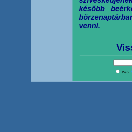
később beérk
börzenaptárb
venni.
Vis