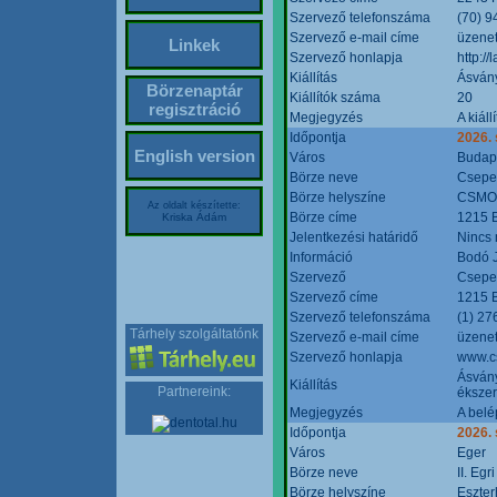
Szervező telefonszáma
(70) 9
Szervező e-mail címe
üzenet
Linkek
Szervező honlapja
http:/
Kiállítás
Ásván
Börzenaptár
Kiállítók száma
20
regisztráció
Megjegyzés
A kiál
Időpontja
2026.
English version
Város
Budap
Börze neve
Csepel
Börze helyszíne
CSMO 
Az oldalt készítette:
Börze címe
1215 B
Kriska Ádám
Jelentkezési határidő
Nincs
Információ
Bodó 
Szervező
Csepel
Szervező címe
1215 B
Szervező telefonszáma
(1) 27
Tárhely szolgáltatónk
Szervező e-mail címe
üzenet
Szervező honlapja
www.c
Ásvány
Kiállítás
Partnereink:
ékszer
Megjegyzés
A belé
Időpontja
2026.
Város
Eger
Börze neve
II. Eg
Börze helyszíne
Eszter