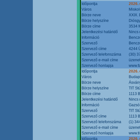
Időpontja
2026.
Város
Miskol
Börze neve
XXIX. 
Börze helyszíne
Diósg
Börze címe
3534 M
Jelentkezési határidő
Nincs
Információ
Bencze
Szervező
Bencze
Szervező címe
4244 Ú
Szervező telefonszáma
(30) 3
Szervező e-mail címe
üzenet
Szervező honlapja
www.f
Időpontja
2026.
Város
Budap
Börze neve
Ásvány
Börze helyszíne
TIT St
Börze címe
1113 B
Jelentkezési határidő
Nincs
Információ
Gazsó 
Szervező
TIT St
Szervező címe
1113 B
Szervező telefonszáma
(1) 34
Szervező e-mail címe
üzenet
Szervező honlapja
www.ti
Időpontja
2026.