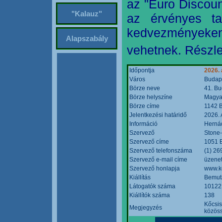
az "Euro Discoun
"Kalauz"
az érvényes ta
kedvezményeke
Alapszabály
vehetnek. Részle
Időpontja
2026. 
Város
Budap
Börze neve
41. Bu
Börze helyszíne
Magyar
Börze címe
1142 B
Jelentkezési határidő
2026. 
Információ
Hernád
Szervező
Stone-
Szervező címe
1051 B
Szervező telefonszáma
(1) 26
Szervező e-mail címe
üzenet
Szervező honlapja
www.k
Kiállítás
Bemut
Látogatók száma
10122
Kiállítók száma
138
Kőcsis
Megjegyzés
közöss