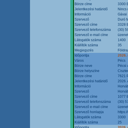
Börze címe
3300 E
Jelentkezési határidő
Nincs
Információ
Gávai
Szervező
Duró M
Szervező címe
3328 E
Szervező telefonszáma
(30) 5
Szervező e-mail címe
üzenet
Látogatók száma
1400
Kiállítók száma
35
Megjegyzés
Földra
Időpontja
2026.
Város
Pécs
Börze neve
Pécsi 
Börze helyszíne
Ciszt
Börze címe
7621 P
Jelentkezési határidő
2026. 
Információ
Horvát
Szervező
Horvát
Szervező címe
1077 B
Szervező telefonszáma
(30) 5
Szervező e-mail címe
üzenet
Szervező honlapja
https:/
Látogatók száma
3300
Kiállítók száma
25
Időpontja
2026. 