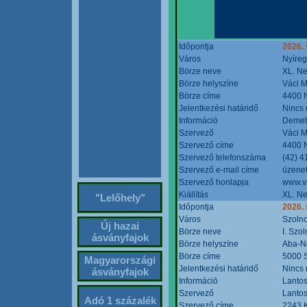
Időpontja
2026. 
Város
Nyíre
Börze neve
XL. Ne
Börze helyszíne
Váci M
Börze címe
4400 N
Jelentkezési határidő
Nincs
Információ
Demete
Szervező
Váci M
Szervező címe
4400 N
Szervező telefonszáma
(42) 4
Szervező e-mail címe
üzenet
Szervező honlapja
www.v
Kiállítás
XL. Ne
"Lelőhely"
Időpontja
2026.
Város
Szoln
Új hazai
Börze neve
I. Szo
ásványfajok
Börze helyszíne
Aba-N
Börze címe
5000 S
Magyarországi
Jelentkezési határidő
Nincs
ásványfajok
Információ
Lantos
Szervező
Lantos
Adó 1 százalék
Szervező címe
2243 K