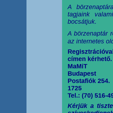
A börzenaptár
tagjaink valam
bocsátjuk.
A börzenaptár r
az internetes o
Regisztrációva
címen kérhető.
MaMiT
Budapest
Postafiók 254.
1725
Tel.: (70) 516-4
Kérjük a tiszt
szíveskedjen