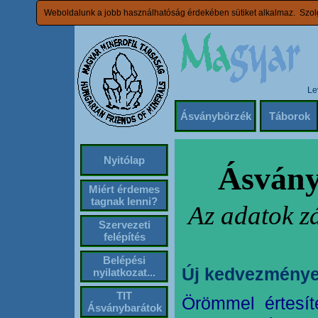
Weboldalunk a jobb használhatóság érdekében sütiket alkalmaz. Szolg
Le
Ásványbörzék
Táborok
Nyitólap
Ásvány
Miért érdemes
tagnak lenni?
Az adatok z
Szervezeti
felépítés
Belépési
Új kedvezménye
nyilatkozat...
TIT
Örömmel értesít
Ásványbarátok