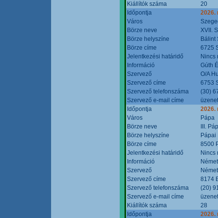
Kiállítók száma
20
Időpontja
2026.
Város
Szege
Börze neve
XVII. 
Börze helyszíne
Bálint
Börze címe
6725 S
Jelentkezési határidő
Nincs
Információ
Gúth 
Szervező
O/A Hu
Szervező címe
6753 S
Szervező telefonszáma
(30) 6
Szervező e-mail címe
üzenet
Időpontja
2026.
Város
Pápa
Börze neve
III. P
Börze helyszíne
Pápai 
Börze címe
8500 P
Jelentkezési határidő
Nincs
Információ
Német
Szervező
Német
Szervező címe
8174 B
Szervező telefonszáma
(20) 9
Szervező e-mail címe
üzenet
Kiállítók száma
28
Időpontja
2026.