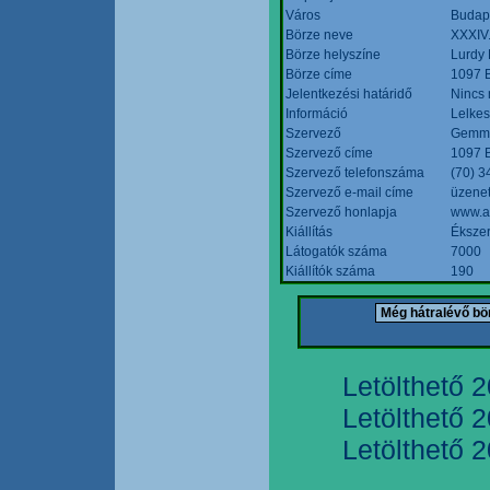
Város
Budap
Börze neve
XXXIV.
Börze helyszíne
Lurdy
Börze címe
1097 B
Jelentkezési határidő
Nincs
Információ
Lelkes
Szervező
Gemmi
Szervező címe
1097 B
Szervező telefonszáma
(70) 3
Szervező e-mail címe
üzenet
Szervező honlapja
www.a
Kiállítás
Ékszer
Látogatók száma
7000
Kiállítók száma
190
Letölthető 
Letölthető 
Letölthető 