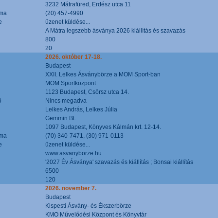
3232 Mátrafüred, Erdész utca 11
áma
(20) 457-4990
e
üzenet küldése...
A Mátra legszebb ásványa 2026 kiállítás és szavazás
800
20
2026. október 17-18.
Budapest
XXII. Lelkes Ásványbörze a MOM Sport-ban
MOM Sportközpont
1123 Budapest, Csörsz utca 14.
ő
Nincs megadva
Lelkes András, Lelkes Júlia
Gemmin Bt.
1097 Budapest, Könyves Kálmán krt. 12-14.
áma
(70) 340-7471, (30) 971-0113
e
üzenet küldése...
www.asvanyborze.hu
'2027 Év Ásványa' szavazás és kiállítás ; Bonsai kiállítás
6500
120
2026. november 7.
Budapest
Kispesti Ásvány- és Ékszerbörze
KMO Művelődési Központ és Könyvtár