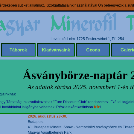
rdekében sütiket alkalmaz. Szolgáltatásaink használatával Ön beleegyezik a süt
Levelezési cím: 1725 Pesterzsébet 1, Pf.: 254
Táborok
Kiadványaink
Geoda
Galéri
Ásványbörze-naptár 
Az adatok zárása 2025. novemberi 1-én tö
gjainknak
gy Társaságunk csatlakozott az "Euro Discount Club" rendszerhez. Ezáltal tagjain
ide
továbbiakat is igénybe vehetnek. Részletekért kattintson
!
2026. augusztus 28-30.
Budapest
41. Budapest Mineral Show - Nemzetközi Ásványbörze és Ékszerki
Magyar Vasúttörténeti Park