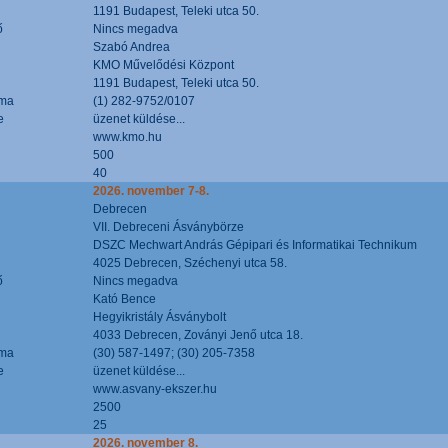
1191 Budapest, Teleki utca 50.
ő
Nincs megadva
Szabó Andrea
KMO Művelődési Központ
1191 Budapest, Teleki utca 50.
áma
(1) 282-9752/0107
e
üzenet küldése...
www.kmo.hu
500
40
2026. november 7-8.
Debrecen
VII. Debreceni Ásványbörze
DSZC Mechwart András Gépipari és Informatikai Technikum
4025 Debrecen, Széchenyi utca 58.
ő
Nincs megadva
Kató Bence
Hegyikristály Ásványbolt
4033 Debrecen, Zoványi Jenő utca 18.
áma
(30) 587-1497; (30) 205-7358
e
üzenet küldése...
www.asvany-ekszer.hu
2500
25
2026. november 8.