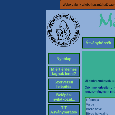
Weboldalunk a jobb használhatóság é
Ásványbörzék
Nyitólap
Miért érdemes
tagnak lenni?
Új kedvezmények ta
Szervezeti
felépítés
Örömmel értesítem, ho
kedvezményeken felül 
Belépési
nyilatkozat...
Időpontja
Város
TIT
Börze neve
Ásványbarátok
Börze helyszíne