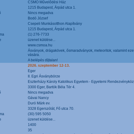
CSMO Művelődési Ház
1215 Budapest, Árpád utca 1.
ő
Nincs megadva
Bodó József
Csepeli Munkásotthon Alapítvány
1215 Budapest, Árpád utca 1.
áma
(1) 276-7733
e
üzenet küldése...
www.csmoa.hu
Ásványok, drágakövek, ősmaradványok, meteoritok, valamint ezekbő
vására.
A belépés díjtalan!
2026. szeptember 12-13.
Eger
II. Egri Ásványbörze
Eszterházy Károly Katolikus Egyetem - Egyetemi Rendezvényköz
3300 Eger, Bartók Béla Tér 4.
ő
Nincs megadva
Gávai Nancy
Duró Márk ev.
3328 Egerszólát, Fő utca 70.
áma
(30) 595 5050
e
üzenet küldése...
1400
35