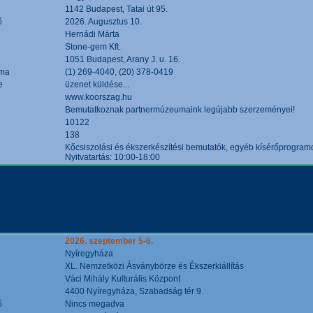
1142 Budapest, Tatai út 95.
ő
2026. Augusztus 10.
Hernádi Márta
Stone-gem Kft.
1051 Budapest, Arany J. u. 16.
áma
(1) 269-4040, (20) 378-0419
e
üzenet küldése...
www.koorszag.hu
Bemutatkoznak partnermúzeumaink legújabb szerzeményei!
10122
138
Kőcsiszolási és ékszerkészítési bemutatók, egyéb kísérőprogramo
Nyitvatartás: 10:00-18:00
2026. szeptember 5-6.
Nyíregyháza
XL. Nemzetközi Ásványbörze és Ékszerkiállítás
Váci Mihály Kulturális Központ
4400 Nyíregyháza, Szabadság tér 9.
ő
Nincs megadva