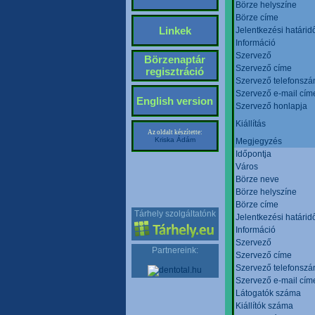
Börze helyszíne
Börze címe
Linkek
Jelentkezési határid
Információ
Szervező
Börzenaptár
Szervező címe
regisztráció
Szervező telefonsz
Szervező e-mail cím
English version
Szervező honlapja
Kiállítás
Az oldalt készítette:
Kriska Ádám
Megjegyzés
Időpontja
Város
Börze neve
Börze helyszíne
Börze címe
Tárhely szolgáltatónk
Jelentkezési határid
Információ
Szervező
Partnereink:
Szervező címe
Szervező telefonsz
Szervező e-mail cím
Látogatók száma
Kiállítók száma