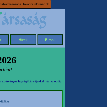
ik alkalmazásába.
További információk
a
Hírek
E-mail
2026
rtént!
k az érvényes tagsági kártyájukkal már az eddigi
állítás