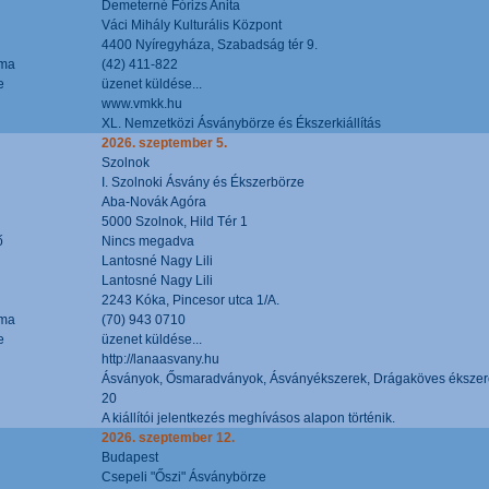
Demeterné Fórizs Anita
Váci Mihály Kulturális Központ
4400 Nyíregyháza, Szabadság tér 9.
áma
(42) 411-822
e
üzenet küldése...
www.vmkk.hu
XL. Nemzetközi Ásványbörze és Ékszerkiállítás
2026. szeptember 5.
Szolnok
I. Szolnoki Ásvány és Ékszerbörze
Aba-Novák Agóra
5000 Szolnok, Hild Tér 1
ő
Nincs megadva
Lantosné Nagy Lili
Lantosné Nagy Lili
2243 Kóka, Pincesor utca 1/A.
áma
(70) 943 0710
e
üzenet küldése...
http://lanaasvany.hu
Ásványok, Ősmaradványok, Ásványékszerek, Drágaköves ékszer
20
A kiállítói jelentkezés meghívásos alapon történik.
2026. szeptember 12.
Budapest
Csepeli "Őszi" Ásványbörze