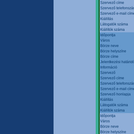
Szervező címe
Szervező telefonsz
Szervező e-mail cím
Kiállítás
Látogatók száma
Kiállítók száma
Időpontja
Város
Börze neve
Börze helyszíne
Börze címe
Jelentkezési határid
Információ
Szervező
Szervező címe
Szervező telefonsz
Szervező e-mail cím
Szervező honlapja
Kiállítás
Látogatók száma
Kiállítók száma
Időpontja
Város
Börze neve
Börze helyszíne