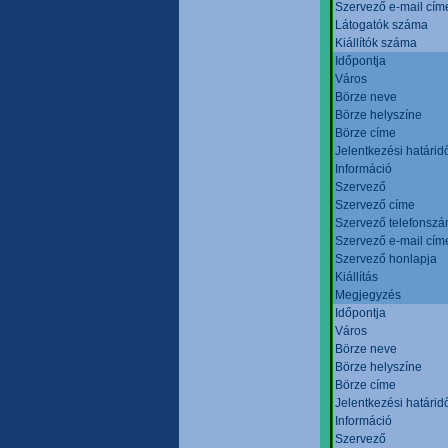
Szervező e-mail cím
Látogatók száma
Kiállítók száma
Időpontja
Város
Börze neve
Börze helyszíne
Börze címe
Jelentkezési határid
Információ
Szervező
Szervező címe
Szervező telefonsz
Szervező e-mail cím
Szervező honlapja
Kiállítás
Megjegyzés
Időpontja
Város
Börze neve
Börze helyszíne
Börze címe
Jelentkezési határid
Információ
Szervező