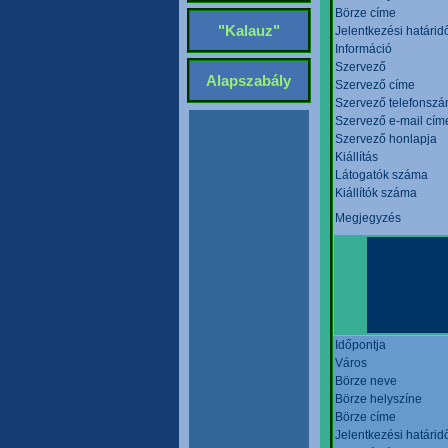
Börze címe
"Kalauz"
Jelentkezési határid
Információ
Szervező
Alapszabály
Szervező címe
Szervező telefonsz
Szervező e-mail cím
Szervező honlapja
Kiállítás
Látogatók száma
Kiállítók száma
Megjegyzés
Időpontja
Város
Börze neve
Börze helyszíne
Börze címe
Jelentkezési határid