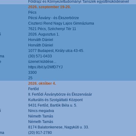
Földrajz és Környezettudományi Tanszék együttműködésével
2026. szeptember 19-20.
Pécs
Pécsi Ásvány - és Ékszerbörze
Ciszterci Rend Nagy Lajos Gimnáziuma
7621 Pécs, Széchenyi Tér 11
ő
2026. Augusztus 1.
Horváth Dániel
Horváth Dániel
1077 Budapest, Király utca 43-45.
áma
(30) 571-0433
e
üzenet küldése...
https://bit.ly/2MfD7YJ
3300
25
2026. október 4.
Fertőd
II. Fertődi Ásványbörze és Ékszervásár
Kulturális és Szolgáltató Központ
9431 Fertőd, Bartók Béla u. 5.
ő
Nincs megadva
Németh Tamás
Németh Tamás
8174 Balatonkenese, Nagykúti u. 33.
áma
(20) 917-2780