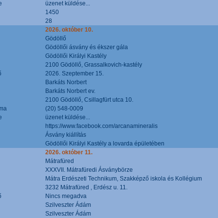
e
üzenet küldése...
1450
28
2026. október 10.
Gödöllő
Gödöllői ásvány és ékszer gála
Gödöllői Királyi Kastély
2100 Gödöllő, Grassalkovich-kastély
ő
2026. Szeptember 15.
Barkáts Norbert
Barkáts Norbert ev.
2100 Gödöllő, Csillagfürt utca 10.
áma
(20) 548-0009
e
üzenet küldése...
https://www.facebook.com/arcanamineralis
Ásvány kiállítás
Gödöllői Királyi Kastély a lovarda épületében
2026. október 11.
Mátrafüred
XXXVII. Mátrafüredi Ásványbörze
Mátra Erdészeti Technikum, Szakképző iskola és Kollégium
3232 Mátrafüred , Erdész u. 11.
ő
Nincs megadva
Szilveszter Ádám
Szilveszter Ádám