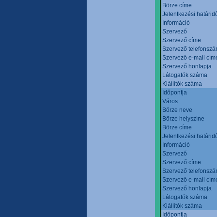
Börze címe
Jelentkezési határid
Információ
Szervező
Szervező címe
Szervező telefonsz
Szervező e-mail cím
Szervező honlapja
Látogatók száma
Kiállítók száma
Időpontja
Város
Börze neve
Börze helyszíne
Börze címe
Jelentkezési határid
Információ
Szervező
Szervező címe
Szervező telefonsz
Szervező e-mail cím
Szervező honlapja
Látogatók száma
Kiállítók száma
Időpontja