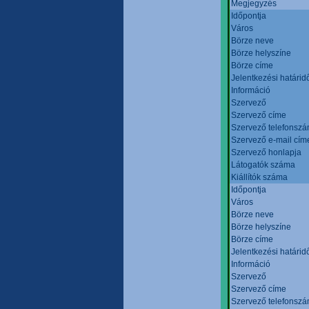
Megjegyzés
Időpontja
Város
Börze neve
Börze helyszíne
Börze címe
Jelentkezési határid
Információ
Szervező
Szervező címe
Szervező telefonsz
Szervező e-mail cím
Szervező honlapja
Látogatók száma
Kiállítók száma
Időpontja
Város
Börze neve
Börze helyszíne
Börze címe
Jelentkezési határid
Információ
Szervező
Szervező címe
Szervező telefonsz