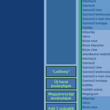
Információ
Szervező
Szervező címe
Szervező telefonsz
Szervező e-mail cím
Szervező honlapja
Kiállítás
Időpontja
Város
Börze neve
Börze helyszíne
Börze címe
Jelentkezési határid
Információ
Szervező
Szervező címe
"Lelőhely"
Szervező telefonsz
Szervező e-mail cím
Szervező honlapja
Új hazai
Kiállítás
ásványfajok
Kiállítók száma
Magyarországi
Megjegyzés
ásványfajok
Időpontja
Város
Börze neve
Adó 1 százalék