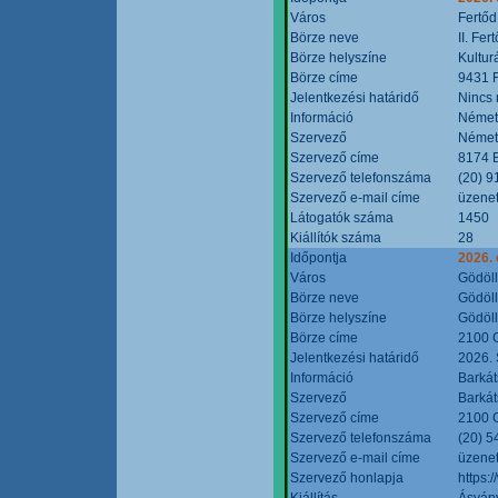
Város
Fertőd
Börze neve
II. Fe
Börze helyszíne
Kultur
Börze címe
9431 F
Jelentkezési határidő
Nincs
Információ
Német
Szervező
Német
Szervező címe
8174 B
Szervező telefonszáma
(20) 9
Szervező e-mail címe
üzenet
Látogatók száma
1450
Kiállítók száma
28
Időpontja
2026. 
Város
Gödöl
Börze neve
Gödöll
Börze helyszíne
Gödöll
Börze címe
2100 G
Jelentkezési határidő
2026. 
Információ
Barkát
Szervező
Barkát
Szervező címe
2100 G
Szervező telefonszáma
(20) 5
Szervező e-mail címe
üzenet
Szervező honlapja
https:
Kiállítás
Ásvány