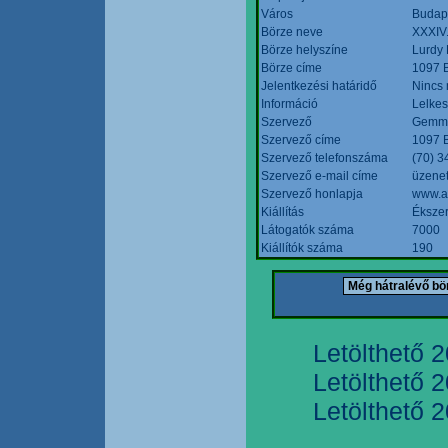
Város
Budap
Börze neve
XXXIV.
Börze helyszíne
Lurdy
Börze címe
1097 B
Jelentkezési határidő
Nincs
Információ
Lelkes
Szervező
Gemmi
Szervező címe
1097 B
Szervező telefonszáma
(70) 3
Szervező e-mail címe
üzenet
Szervező honlapja
www.a
Kiállítás
Ékszer
Látogatók száma
7000
Kiállítók száma
190
Letölthető 
Letölthető 
Letölthető 