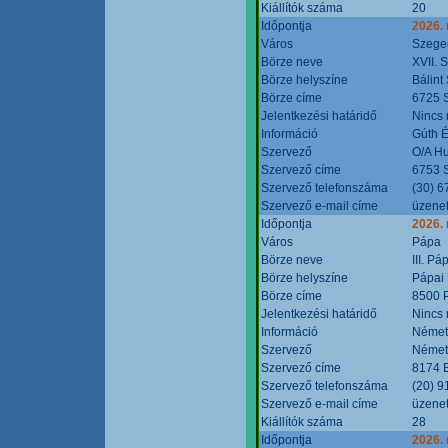
Kiállítók száma
20
Időpontja
2026.
Város
Szege
Börze neve
XVII. 
Börze helyszíne
Bálint
Börze címe
6725 S
Jelentkezési határidő
Nincs
Információ
Gúth 
Szervező
O/A Hu
Szervező címe
6753 S
Szervező telefonszáma
(30) 6
Szervező e-mail címe
üzenet
Időpontja
2026.
Város
Pápa
Börze neve
III. P
Börze helyszíne
Pápai 
Börze címe
8500 P
Jelentkezési határidő
Nincs
Információ
Német
Szervező
Német
Szervező címe
8174 B
Szervező telefonszáma
(20) 9
Szervező e-mail címe
üzenet
Kiállítók száma
28
Időpontja
2026.