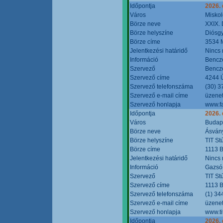
Időpontja
2026.
Város
Miskol
Börze neve
XXIX. 
Börze helyszíne
Diósg
Börze címe
3534 M
Jelentkezési határidő
Nincs
Információ
Bencze
Szervező
Bencze
Szervező címe
4244 Ú
Szervező telefonszáma
(30) 3
Szervező e-mail címe
üzenet
Szervező honlapja
www.f
Időpontja
2026.
Város
Budap
Börze neve
Ásvány
Börze helyszíne
TIT St
Börze címe
1113 B
Jelentkezési határidő
Nincs
Információ
Gazsó 
Szervező
TIT St
Szervező címe
1113 B
Szervező telefonszáma
(1) 34
Szervező e-mail címe
üzenet
Szervező honlapja
www.ti
Időpontja
2026.