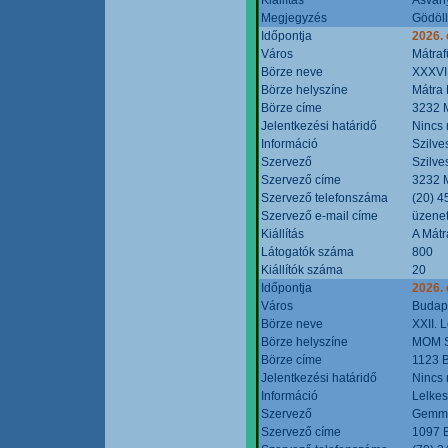
Megjegyzés
Gödöll
Időpontja
2026. 
Város
Mátraf
Börze neve
XXXVII
Börze helyszíne
Mátra 
Börze címe
3232 M
Jelentkezési határidő
Nincs
Információ
Szilve
Szervező
Szilve
Szervező címe
3232 M
Szervező telefonszáma
(20) 4
Szervező e-mail címe
üzenet
Kiállítás
A Mátr
Látogatók száma
800
Kiállítók száma
20
Időpontja
2026. 
Város
Budap
Börze neve
XXII. 
Börze helyszíne
MOM S
Börze címe
1123 B
Jelentkezési határidő
Nincs
Információ
Lelkes
Szervező
Gemmi
Szervező címe
1097 B