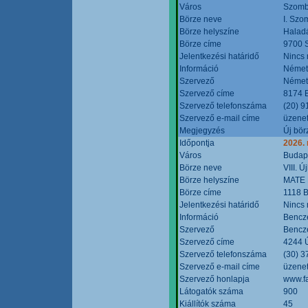
Város
Szomb
Börze neve
I. Szo
Börze helyszíne
Halad
Börze címe
9700 S
Jelentkezési határidő
Nincs
Információ
Német
Szervező
Német
Szervező címe
8174 B
Szervező telefonszáma
(20) 9
Szervező e-mail címe
üzenet
Megjegyzés
Új bör
Időpontja
2026.
Város
Budap
Börze neve
VIII. 
Börze helyszíne
MATE 
Börze címe
1118 B
Jelentkezési határidő
Nincs
Információ
Bencze
Szervező
Bencze
Szervező címe
4244 Ú
Szervező telefonszáma
(30) 3
Szervező e-mail címe
üzenet
Szervező honlapja
www.f
Látogatók száma
900
Kiállítók száma
45