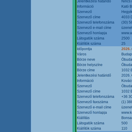
Jelentkezési határidő
Nincs
Információ
Kató 
Szervező
Hegyik
Szervező címe
4033 D
Szervező telefonszáma
(30) 5
Szervező e-mail címe
üzenet
Szervező honlapja
www.a
Látogatók száma
2500
Kiállítók száma
25
Időpontja
2026.
Város
Budap
Börze neve
Óbudai
Börze helyszíne
Óbudai
Börze címe
1032 B
Jelentkezési határidő
2026. 
Információ
Kovács
Szervező
Óbudai
Szervező címe
1032 B
Szervező telefonszáma
+36 3
Szervező faxszáma
(1) 38
Szervező e-mail címe
üzenet
Szervező honlapja
www.ku
Kiállítás
Bonsai
Látogatók száma
500
Kiállítók száma
110