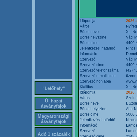
Időpontja
2026. 
Város
Nyíre
Börze neve
XL. Ne
Börze helyszíne
Váci M
Börze címe
4400 N
Jelentkezési határidő
Nincs
Információ
Demete
Szervező
Váci M
Szervező címe
4400 N
Szervező telefonszáma
(42) 4
Szervező e-mail címe
üzenet
Szervező honlapja
www.v
Kiállítás
XL. Ne
"Lelőhely"
Időpontja
2026.
Város
Szoln
Új hazai
Börze neve
I. Szo
ásványfajok
Börze helyszíne
Aba-N
Börze címe
5000 S
Magyarországi
Jelentkezési határidő
Nincs
ásványfajok
Információ
Lantos
Szervező
Lantos
Adó 1 százalék
Szervező címe
2243 K