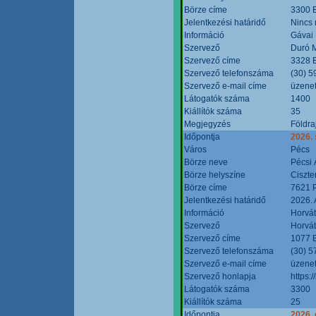
Börze címe
3300 E
Jelentkezési határidő
Nincs
Információ
Gávai
Szervező
Duró M
Szervező címe
3328 E
Szervező telefonszáma
(30) 5
Szervező e-mail címe
üzenet
Látogatók száma
1400
Kiállítók száma
35
Megjegyzés
Földra
Időpontja
2026.
Város
Pécs
Börze neve
Pécsi 
Börze helyszíne
Ciszt
Börze címe
7621 P
Jelentkezési határidő
2026. 
Információ
Horvát
Szervező
Horvát
Szervező címe
1077 B
Szervező telefonszáma
(30) 5
Szervező e-mail címe
üzenet
Szervező honlapja
https:/
Látogatók száma
3300
Kiállítók száma
25
Időpontja
2026. 