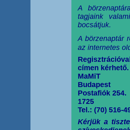
A börzenaptár
tagjaink valam
bocsátjuk.
A börzenaptár r
az internetes o
Regisztrációva
címen kérhető.
MaMiT
Budapest
Postafiók 254.
1725
Tel.: (70) 516-4
Kérjük a tiszt
szíveskedjen