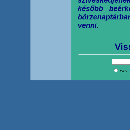
később beérk
börzenaptárb
venni.
Vis