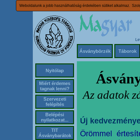
Weboldalunk a jobb használhatóság érdekében sütiket alkalmaz. Szolg
Le
Ásványbörzék
Táborok
Nyitólap
Ásvány
Miért érdemes
tagnak lenni?
Az adatok z
Szervezeti
felépítés
Belépési
Új kedvezménye
nyilatkozat...
TIT
Örömmel értesít
Ásványbarátok