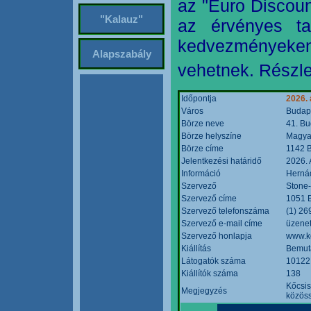
az "Euro Discoun
"Kalauz"
az érvényes ta
kedvezményeke
Alapszabály
vehetnek. Részle
Időpontja
2026. 
Város
Budap
Börze neve
41. Bu
Börze helyszíne
Magyar
Börze címe
1142 B
Jelentkezési határidő
2026. 
Információ
Hernád
Szervező
Stone-
Szervező címe
1051 B
Szervező telefonszáma
(1) 26
Szervező e-mail címe
üzenet
Szervező honlapja
www.k
Kiállítás
Bemut
Látogatók száma
10122
Kiállítók száma
138
Kőcsis
Megjegyzés
közöss