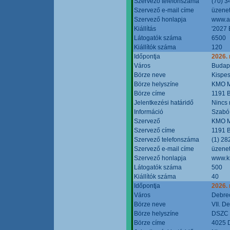
Szervező telefonszáma
(70) 3
Szervező e-mail címe
üzenet
Szervező honlapja
www.a
Kiállítás
'2027 
Látogatók száma
6500
Kiállítók száma
120
Időpontja
2026.
Város
Budap
Börze neve
Kispes
Börze helyszíne
KMO M
Börze címe
1191 B
Jelentkezési határidő
Nincs
Információ
Szabó
Szervező
KMO M
Szervező címe
1191 B
Szervező telefonszáma
(1) 28
Szervező e-mail címe
üzenet
Szervező honlapja
www.k
Látogatók száma
500
Kiállítók száma
40
Időpontja
2026.
Város
Debre
Börze neve
VII. D
Börze helyszíne
DSZC M
Börze címe
4025 D