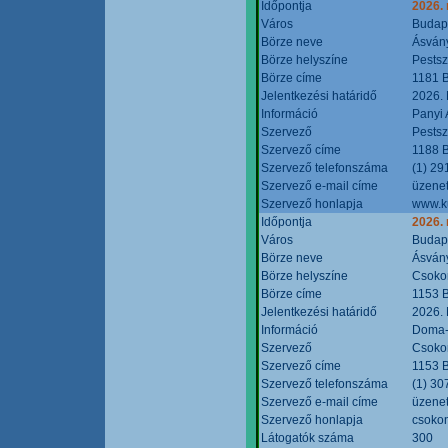
Időpontja
2026.
Város
Budap
Börze neve
Ásvány
Börze helyszíne
Pestsz
Börze címe
1181 B
Jelentkezési határidő
2026.
Információ
Panyi 
Szervező
Pestsz
Szervező címe
1188 B
Szervező telefonszáma
(1) 29
Szervező e-mail címe
üzenet
Szervező honlapja
www.k
Időpontja
2026.
Város
Budap
Börze neve
Ásvány
Börze helyszíne
Csokon
Börze címe
1153 B
Jelentkezési határidő
2026.
Információ
Doma-S
Szervező
Csokon
Szervező címe
1153 B
Szervező telefonszáma
(1) 30
Szervező e-mail címe
üzenet
Szervező honlapja
csoko
Látogatók száma
300