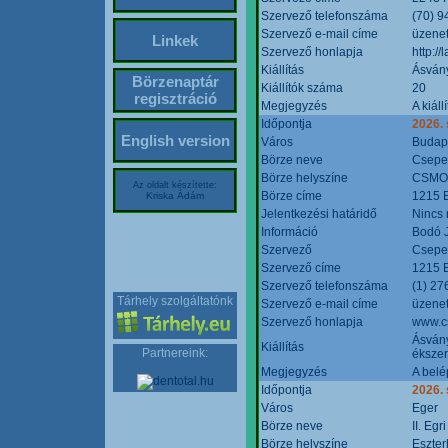
Szervező telefonszáma
(70) 9
Szervező e-mail címe
üzenet
Linkek
Szervező honlapja
http:/
Kiállítás
Ásván
Börzenaptár
Kiállítók száma
20
regisztráció
Megjegyzés
A kiál
Időpontja
2026.
English version
Város
Budap
Börze neve
Csepel
Börze helyszíne
CSMO 
Az oldalt készítette:
Börze címe
1215 B
Kriska Ádám
Jelentkezési határidő
Nincs
Információ
Bodó 
Szervező
Csepel
Szervező címe
1215 B
Szervező telefonszáma
(1) 27
Tárhely szolgáltatónk
Szervező e-mail címe
üzenet
Szervező honlapja
www.c
Ásvány
Kiállítás
Partnereink:
ékszer
Megjegyzés
A belé
Időpontja
2026.
Város
Eger
Börze neve
II. Eg
Börze helyszíne
Eszter