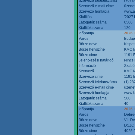
Szervező telefonszáma
(70) 3
Szervező e-mail címe
üzenet
Szervező honlapja
www.a
Kiállítás
'2027 
Látogatók száma
6500
Kiállítók száma
120
Időpontja
2026.
Város
Budap
Börze neve
Kispes
Börze helyszíne
KMO M
Börze címe
1191 B
Jelentkezési határidő
Nincs
Információ
Szabó
Szervező
KMO M
Szervező címe
1191 B
Szervező telefonszáma
(1) 28
Szervező e-mail címe
üzenet
Szervező honlapja
www.k
Látogatók száma
500
Kiállítók száma
40
Időpontja
2026.
Város
Debre
Börze neve
VII. D
Börze helyszíne
DSZC M
Börze címe
4025 D