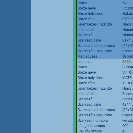
Város
Szomb
Börze neve
I. Szo
Börze helyszíne
Halad
Börze címe
9700 S
Jelentkezési határidő
Nincs
Információ
Német
Szervező
Német
Szervező címe
8174 B
Szervező telefonszáma
(20) 9
Szervező e-mail címe
üzenet
Megjegyzés
Új bör
Időpontja
2026.
Város
Budap
Börze neve
VIII. 
Börze helyszíne
MATE 
Börze címe
1118 B
Jelentkezési határidő
Nincs
Információ
Bencze
Szervező
Bencze
Szervező címe
4244 Ú
Szervező telefonszáma
(30) 3
Szervező e-mail címe
üzenet
Szervező honlapja
www.f
Látogatók száma
900
Kiállítók száma
45