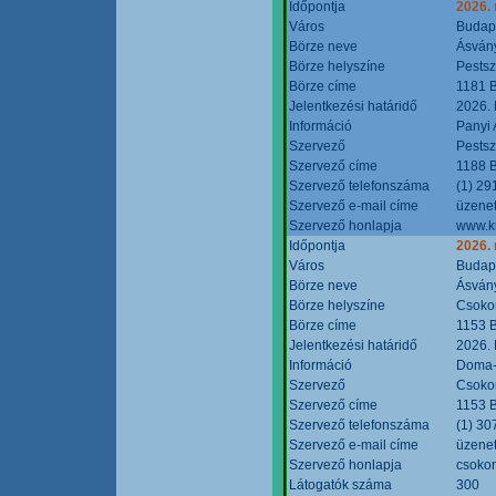
Időpontja
2026.
Város
Budap
Börze neve
Ásvány
Börze helyszíne
Pestsz
Börze címe
1181 B
Jelentkezési határidő
2026.
Információ
Panyi 
Szervező
Pestsz
Szervező címe
1188 B
Szervező telefonszáma
(1) 29
Szervező e-mail címe
üzenet
Szervező honlapja
www.k
Időpontja
2026.
Város
Budap
Börze neve
Ásvány
Börze helyszíne
Csokon
Börze címe
1153 B
Jelentkezési határidő
2026.
Információ
Doma-S
Szervező
Csokon
Szervező címe
1153 B
Szervező telefonszáma
(1) 30
Szervező e-mail címe
üzenet
Szervező honlapja
csoko
Látogatók száma
300