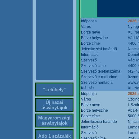
Időpontja
2026. 
Város
Nyíre
Börze neve
XL. Ne
Börze helyszíne
Váci M
Börze címe
4400 N
Jelentkezési határidő
Nincs
Információ
Demete
Szervező
Váci M
Szervező címe
4400 N
Szervező telefonszáma
(42) 4
Szervező e-mail címe
üzenet
Szervező honlapja
www.v
Kiállítás
XL. Ne
"Lelőhely"
Időpontja
2026.
Város
Szoln
Új hazai
Börze neve
I. Szo
ásványfajok
Börze helyszíne
Aba-N
Börze címe
5000 S
Magyarországi
Jelentkezési határidő
Nincs
ásványfajok
Információ
Lantos
Szervező
Lantos
Adó 1 százalék
Szervező címe
2243 K