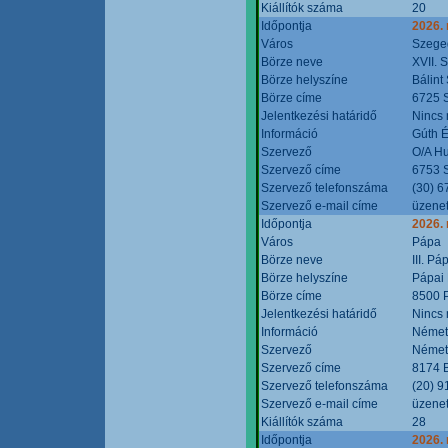
Kiállítók száma
20
Időpontja
2026.
Város
Szege
Börze neve
XVII. 
Börze helyszíne
Bálint
Börze címe
6725 S
Jelentkezési határidő
Nincs
Információ
Gúth 
Szervező
O/A Hu
Szervező címe
6753 S
Szervező telefonszáma
(30) 6
Szervező e-mail címe
üzenet
Időpontja
2026.
Város
Pápa
Börze neve
III. P
Börze helyszíne
Pápai 
Börze címe
8500 P
Jelentkezési határidő
Nincs
Információ
Német
Szervező
Német
Szervező címe
8174 B
Szervező telefonszáma
(20) 9
Szervező e-mail címe
üzenet
Kiállítók száma
28
Időpontja
2026.