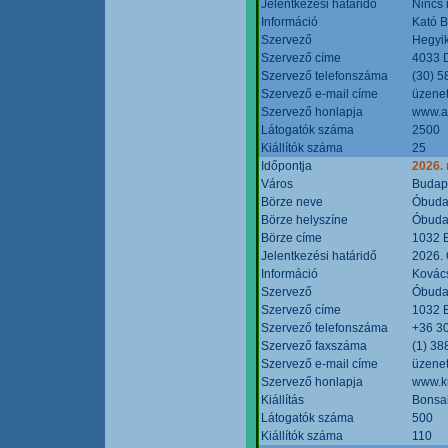
Jelentkezési határidő
Nincs
Információ
Kató 
Szervező
Hegyik
Szervező címe
4033 D
Szervező telefonszáma
(30) 5
Szervező e-mail címe
üzenet
Szervező honlapja
www.a
Látogatók száma
2500
Kiállítók száma
25
Időpontja
2026.
Város
Budap
Börze neve
Óbudai
Börze helyszíne
Óbudai
Börze címe
1032 B
Jelentkezési határidő
2026. 
Információ
Kovács
Szervező
Óbudai
Szervező címe
1032 B
Szervező telefonszáma
+36 3
Szervező faxszáma
(1) 38
Szervező e-mail címe
üzenet
Szervező honlapja
www.ku
Kiállítás
Bonsai
Látogatók száma
500
Kiállítók száma
110