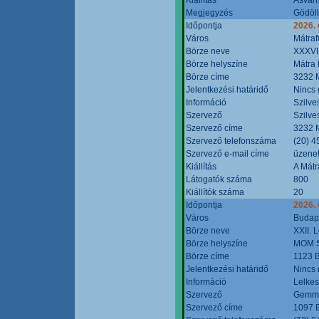
Megjegyzés
Gödöll
Időpontja
2026. 
Város
Mátraf
Börze neve
XXXVII
Börze helyszíne
Mátra 
Börze címe
3232 M
Jelentkezési határidő
Nincs
Információ
Szilve
Szervező
Szilve
Szervező címe
3232 M
Szervező telefonszáma
(20) 4
Szervező e-mail címe
üzenet
Kiállítás
A Mátr
Látogatók száma
800
Kiállítók száma
20
Időpontja
2026. 
Város
Budap
Börze neve
XXII. 
Börze helyszíne
MOM S
Börze címe
1123 B
Jelentkezési határidő
Nincs
Információ
Lelkes
Szervező
Gemmi
Szervező címe
1097 B