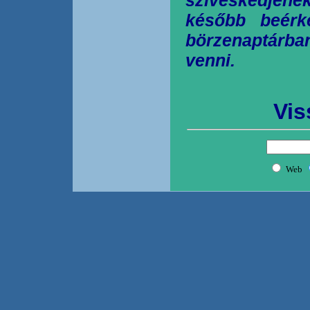
később beérk
börzenaptárb
venni.
Vis