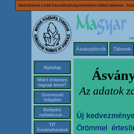
Weboldalunk a jobb használhatóság érdekében sütiket alkalmaz. Szolg
Le
Ásványbörzék
Táborok
Nyitólap
Ásvány
Miért érdemes
tagnak lenni?
Az adatok z
Szervezeti
felépítés
Belépési
Új kedvezménye
nyilatkozat...
TIT
Örömmel értesít
Ásványbarátok