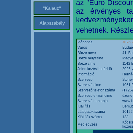
az "Euro Discoun
"Kalauz"
az érvényes ta
kedvezményeke
Alapszabály
vehetnek. Részle
Időpontja
2026. 
Város
Budap
Börze neve
41. Bu
Börze helyszíne
Magyar
Börze címe
1142 B
Jelentkezési határidő
2026. 
Információ
Hernád
Szervező
Stone-
Szervező címe
1051 B
Szervező telefonszáma
(1) 26
Szervező e-mail címe
üzenet
Szervező honlapja
www.k
Kiállítás
Bemut
Látogatók száma
10122
Kiállítók száma
138
Kőcsis
Megjegyzés
közöss