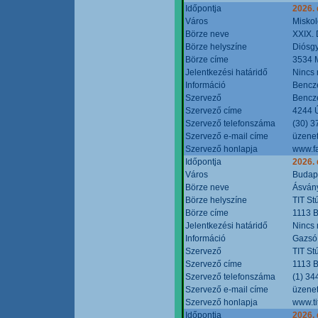
Időpontja
2026.
Város
Miskol
Börze neve
XXIX. 
Börze helyszíne
Diósg
Börze címe
3534 M
Jelentkezési határidő
Nincs
Információ
Bencze
Szervező
Bencze
Szervező címe
4244 Ú
Szervező telefonszáma
(30) 3
Szervező e-mail címe
üzenet
Szervező honlapja
www.f
Időpontja
2026.
Város
Budap
Börze neve
Ásvány
Börze helyszíne
TIT St
Börze címe
1113 B
Jelentkezési határidő
Nincs
Információ
Gazsó 
Szervező
TIT St
Szervező címe
1113 B
Szervező telefonszáma
(1) 34
Szervező e-mail címe
üzenet
Szervező honlapja
www.ti
Időpontja
2026.