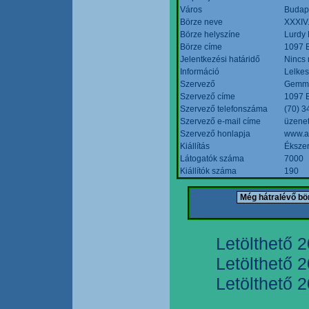
Város
Budap
Börze neve
XXXIV.
Börze helyszíne
Lurdy
Börze címe
1097 B
Jelentkezési határidő
Nincs
Információ
Lelkes
Szervező
Gemmi
Szervező címe
1097 B
Szervező telefonszáma
(70) 3
Szervező e-mail címe
üzenet
Szervező honlapja
www.a
Kiállítás
Ékszer
Látogatók száma
7000
Kiállítók száma
190
Letölthető 
Letölthető 
Letölthető 