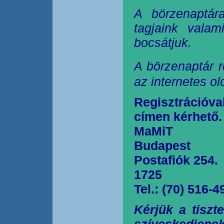
A börzenaptár
tagjaink valam
bocsátjuk.
A börzenaptár r
az internetes o
Regisztrációva
címen kérhető.
MaMiT
Budapest
Postafiók 254.
1725
Tel.: (70) 516-4
Kérjük a tiszt
szíveskedjen