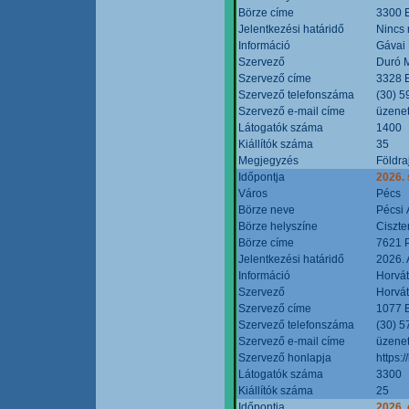
Börze címe
3300 E
Jelentkezési határidő
Nincs
Információ
Gávai
Szervező
Duró M
Szervező címe
3328 E
Szervező telefonszáma
(30) 5
Szervező e-mail címe
üzenet
Látogatók száma
1400
Kiállítók száma
35
Megjegyzés
Földra
Időpontja
2026.
Város
Pécs
Börze neve
Pécsi 
Börze helyszíne
Ciszt
Börze címe
7621 P
Jelentkezési határidő
2026. 
Információ
Horvát
Szervező
Horvát
Szervező címe
1077 B
Szervező telefonszáma
(30) 5
Szervező e-mail címe
üzenet
Szervező honlapja
https:/
Látogatók száma
3300
Kiállítók száma
25
Időpontja
2026. 