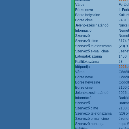
Város
Fertőd
Börze neve
II. Fe
Börze helyszíne
Kultur
Börze címe
9431 F
Jelentkezési határidő
Nincs
Információ
Német
Szervező
Német
Szervező címe
8174 B
Szervező telefonszáma
(20) 9
Szervező e-mail címe
üzenet
Látogatók száma
1450
Kiállítók száma
28
Időpontja
2026. 
Város
Gödöl
Börze neve
Gödöll
Börze helyszíne
Gödöll
Börze címe
2100 G
Jelentkezési határidő
2026. 
Információ
Barkát
Szervező
Barkát
Szervező címe
2100 G
Szervező telefonszáma
(20) 5
Szervező e-mail címe
üzenet
Szervező honlapja
https:
Kiállítás
Ásvány