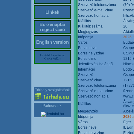
Szervező telefonszáma
(70) 9
Szervező e-mail címe
üzenet
Linkek
Szervező honlapja
http:/
Kiállítás
Ásván
Börzenaptár
Kiállítók száma
20
regisztráció
Megjegyzés
A kiál
Időpontja
2026.
English version
Város
Budap
Börze neve
Csepel
Börze helyszíne
CSMO 
Az oldalt készítette:
Börze címe
1215 B
Kriska Ádám
Jelentkezési határidő
Nincs
Információ
Bodó 
Szervező
Csepel
Szervező címe
1215 B
Szervező telefonszáma
(1) 27
Tárhely szolgáltatónk
Szervező e-mail címe
üzenet
Szervező honlapja
www.c
Ásvány
Kiállítás
Partnereink:
ékszer
Megjegyzés
A belé
Időpontja
2026.
Város
Eger
Börze neve
II. Eg
Börze helyszíne
Eszter