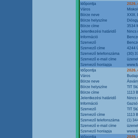
Időpontja
2026.
Város
Miskol
Börze neve
XXIX. 
Börze helyszíne
Diósg
Börze címe
3534 M
Jelentkezési határidő
Nincs
Információ
Bencze
Szervező
Bencze
Szervező címe
4244 Ú
Szervező telefonszáma
(30) 3
Szervező e-mail címe
üzenet
Szervező honlapja
www.f
Időpontja
2026.
Város
Budap
Börze neve
Ásvány
Börze helyszíne
TIT St
Börze címe
1113 B
Jelentkezési határidő
Nincs
Információ
Gazsó 
Szervező
TIT St
Szervező címe
1113 B
Szervező telefonszáma
(1) 34
Szervező e-mail címe
üzenet
Szervező honlapja
www.ti
Időpontja
2026.