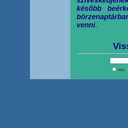
később beérk
börzenaptárb
venni.
Vis