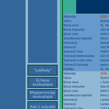
Időpontja
2026. 
Város
Nyíre
Börze neve
XL. Ne
Börze helyszíne
Váci M
Börze címe
4400 N
Jelentkezési határidő
Nincs
Információ
Demete
Szervező
Váci M
Szervező címe
4400 N
Szervező telefonszáma
(42) 4
Szervező e-mail címe
üzenet
Szervező honlapja
www.v
Kiállítás
XL. Ne
"Lelőhely"
Időpontja
2026.
Város
Szoln
Új hazai
Börze neve
I. Szo
ásványfajok
Börze helyszíne
Aba-N
Börze címe
5000 S
Magyarországi
Jelentkezési határidő
Nincs
ásványfajok
Információ
Lantos
Szervező
Lantos
Adó 1 százalék
Szervező címe
2243 K