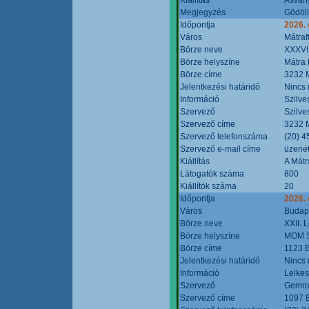
Megjegyzés
Gödöll
Időpontja
2026. 
Város
Mátraf
Börze neve
XXXVII
Börze helyszíne
Mátra 
Börze címe
3232 M
Jelentkezési határidő
Nincs
Információ
Szilve
Szervező
Szilve
Szervező címe
3232 M
Szervező telefonszáma
(20) 4
Szervező e-mail címe
üzenet
Kiállítás
A Mátr
Látogatók száma
800
Kiállítók száma
20
Időpontja
2026. 
Város
Budap
Börze neve
XXII. 
Börze helyszíne
MOM S
Börze címe
1123 B
Jelentkezési határidő
Nincs
Információ
Lelkes
Szervező
Gemmi
Szervező címe
1097 B