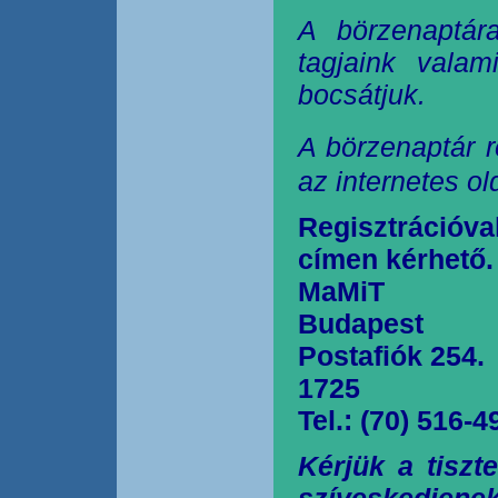
A börzenaptár
tagjaink valam
bocsátjuk.
A börzenaptár r
az internetes o
Regisztrációva
címen kérhető.
MaMiT
Budapest
Postafiók 254.
1725
Tel.: (70) 516-4
Kérjük a tiszt
szíveskedjen