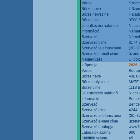
Város
Szomb
Börze neve
I. Szo
Börze helyszíne
Halad
Börze címe
9700 S
Jelentkezési határidő
Nincs
Információ
Német
Szervező
Német
Szervező címe
8174 B
Szervező telefonszáma
(20) 9
Szervező e-mail címe
üzenet
Megjegyzés
Új bör
Időpontja
2026.
Város
Budap
Börze neve
VIII. 
Börze helyszíne
MATE 
Börze címe
1118 B
Jelentkezési határidő
Nincs
Információ
Bencze
Szervező
Bencze
Szervező címe
4244 Ú
Szervező telefonszáma
(30) 3
Szervező e-mail címe
üzenet
Szervező honlapja
www.f
Látogatók száma
900
Kiállítók száma
45