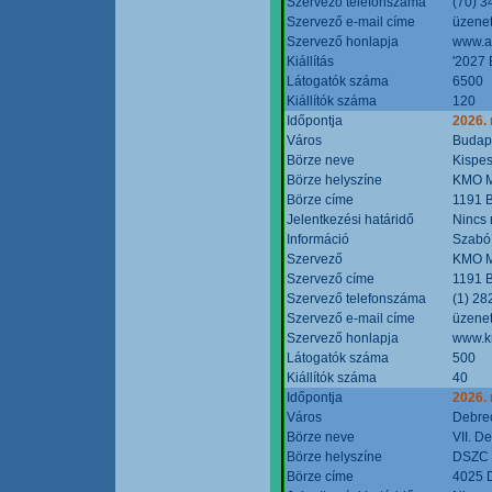
Szervező telefonszáma
(70) 3
Szervező e-mail címe
üzenet
Szervező honlapja
www.a
Kiállítás
'2027 
Látogatók száma
6500
Kiállítók száma
120
Időpontja
2026.
Város
Budap
Börze neve
Kispes
Börze helyszíne
KMO M
Börze címe
1191 B
Jelentkezési határidő
Nincs
Információ
Szabó
Szervező
KMO M
Szervező címe
1191 B
Szervező telefonszáma
(1) 28
Szervező e-mail címe
üzenet
Szervező honlapja
www.k
Látogatók száma
500
Kiállítók száma
40
Időpontja
2026.
Város
Debre
Börze neve
VII. D
Börze helyszíne
DSZC M
Börze címe
4025 D