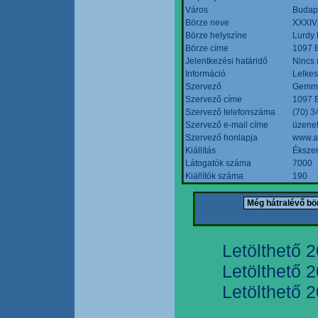
Város
Budap
Börze neve
XXXIV.
Börze helyszíne
Lurdy
Börze címe
1097 B
Jelentkezési határidő
Nincs
Információ
Lelkes
Szervező
Gemmi
Szervező címe
1097 B
Szervező telefonszáma
(70) 3
Szervező e-mail címe
üzenet
Szervező honlapja
www.a
Kiállítás
Ékszer
Látogatók száma
7000
Kiállítók száma
190
Letölthető 
Letölthető 
Letölthető 