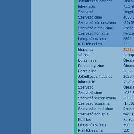
Jelentkezési határidő
Nincs
Információ
Kató 
Szervező
Hegyik
Szervező címe
4033 D
Szervező telefonszáma
(30) 5
Szervező e-mail címe
üzenet
Szervező honlapja
www.a
Látogatók száma
2500
Kiállítók száma
25
Időpontja
2026.
Város
Budap
Börze neve
Óbudai
Börze helyszíne
Óbudai
Börze címe
1032 B
Jelentkezési határidő
2026. 
Információ
Kovács
Szervező
Óbudai
Szervező címe
1032 B
Szervező telefonszáma
+36 3
Szervező faxszáma
(1) 38
Szervező e-mail címe
üzenet
Szervező honlapja
www.ku
Kiállítás
Bonsai
Látogatók száma
500
Kiállítók száma
110