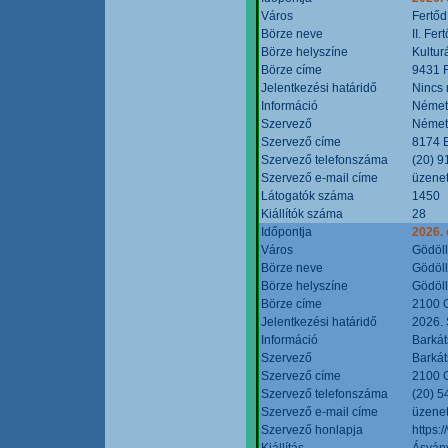
Város
Fertőd
Börze neve
II. Fe
Börze helyszíne
Kultur
Börze címe
9431 F
Jelentkezési határidő
Nincs
Információ
Német
Szervező
Német
Szervező címe
8174 B
Szervező telefonszáma
(20) 9
Szervező e-mail címe
üzenet
Látogatók száma
1450
Kiállítók száma
28
Időpontja
2026. 
Város
Gödöl
Börze neve
Gödöll
Börze helyszíne
Gödöll
Börze címe
2100 G
Jelentkezési határidő
2026. 
Információ
Barkát
Szervező
Barkát
Szervező címe
2100 G
Szervező telefonszáma
(20) 5
Szervező e-mail címe
üzenet
Szervező honlapja
https:
Kiállítás
Ásvány