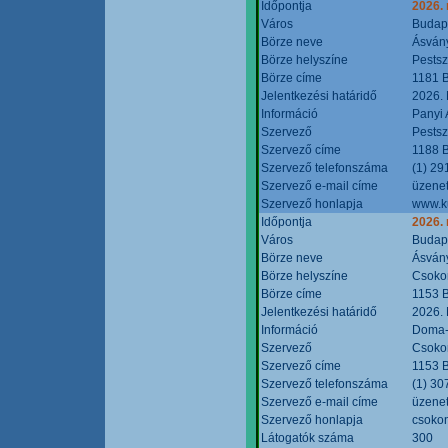
Időpontja
2026.
Város
Budap
Börze neve
Ásvány
Börze helyszíne
Pestsz
Börze címe
1181 B
Jelentkezési határidő
2026.
Információ
Panyi 
Szervező
Pestsz
Szervező címe
1188 B
Szervező telefonszáma
(1) 29
Szervező e-mail címe
üzenet
Szervező honlapja
www.k
Időpontja
2026.
Város
Budap
Börze neve
Ásvány
Börze helyszíne
Csokon
Börze címe
1153 B
Jelentkezési határidő
2026.
Információ
Doma-S
Szervező
Csokon
Szervező címe
1153 B
Szervező telefonszáma
(1) 30
Szervező e-mail címe
üzenet
Szervező honlapja
csoko
Látogatók száma
300