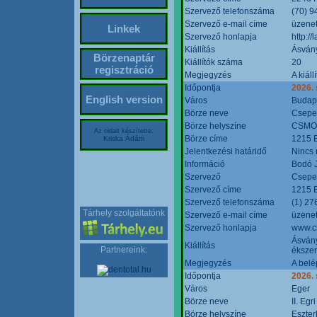
Szervező telefonszáma
(70) 9
Szervező e-mail címe
üzenet
Linkek
Szervező honlapja
http:/
Kiállítás
Ásván
Börzenaptár
Kiállítók száma
20
regisztráció
Megjegyzés
A kiál
Időpontja
2026.
English version
Város
Budap
Börze neve
Csepel
Börze helyszíne
CSMO 
Az oldalt készítette:
Börze címe
1215 B
Kriska Ádám
Jelentkezési határidő
Nincs
Információ
Bodó 
Szervező
Csepel
Szervező címe
1215 B
Szervező telefonszáma
(1) 27
Tárhely szolgáltatónk
Szervező e-mail címe
üzenet
Szervező honlapja
www.c
Ásvány
Kiállítás
Partnereink:
ékszer
Megjegyzés
A belé
Időpontja
2026.
Város
Eger
Börze neve
II. Eg
Börze helyszíne
Eszter