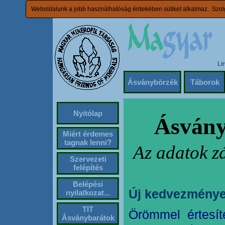
Weboldalunk a jobb használhatóság érdekében sütiket alkalmaz. Szolg
Le
Ásványbörzék
Táborok
Nyitólap
Ásvány
Miért érdemes
tagnak lenni?
Az adatok z
Szervezeti
felépítés
Belépési
Új kedvezménye
nyilatkozat...
TIT
Örömmel értesít
Ásványbarátok