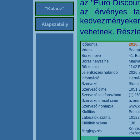
az "Euro Discoun
"Kalauz"
az érvényes ta
kedvezményeke
Alapszabály
vehetnek. Részle
Időpontja
2026. 
Város
Budap
Börze neve
41. Bu
Börze helyszíne
Magyar
Börze címe
1142 B
Jelentkezési határidő
2026. 
Információ
Hernád
Szervező
Stone-
Szervező címe
1051 B
Szervező telefonszáma
(1) 26
Szervező e-mail címe
üzenet
Szervező honlapja
www.k
Kiállítás
Bemut
Látogatók száma
10122
Kiállítók száma
138
Kőcsis
Megjegyzés
közöss