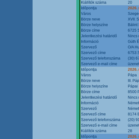
Kiállítók száma
20
Időpontja
2026.
Város
Szege
Börze neve
XVII. 
Börze helyszíne
Bálint
Börze címe
6725 S
Jelentkezési határidő
Nincs
Információ
Gúth 
Szervező
O/A Hu
Szervező címe
6753 S
Szervező telefonszáma
(30) 6
Szervező e-mail címe
üzenet
Időpontja
2026.
Város
Pápa
Börze neve
III. P
Börze helyszíne
Pápai 
Börze címe
8500 P
Jelentkezési határidő
Nincs
Információ
Német
Szervező
Német
Szervező címe
8174 B
Szervező telefonszáma
(20) 9
Szervező e-mail címe
üzenet
Kiállítók száma
28
Időpontja
2026.