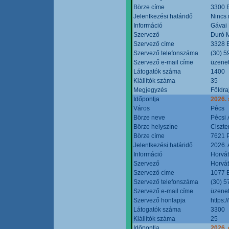
Börze címe
3300 E
Jelentkezési határidő
Nincs
Információ
Gávai
Szervező
Duró M
Szervező címe
3328 E
Szervező telefonszáma
(30) 5
Szervező e-mail címe
üzenet
Látogatók száma
1400
Kiállítók száma
35
Megjegyzés
Földra
Időpontja
2026.
Város
Pécs
Börze neve
Pécsi 
Börze helyszíne
Ciszt
Börze címe
7621 P
Jelentkezési határidő
2026. 
Információ
Horvát
Szervező
Horvát
Szervező címe
1077 B
Szervező telefonszáma
(30) 5
Szervező e-mail címe
üzenet
Szervező honlapja
https:/
Látogatók száma
3300
Kiállítók száma
25
Időpontja
2026. 