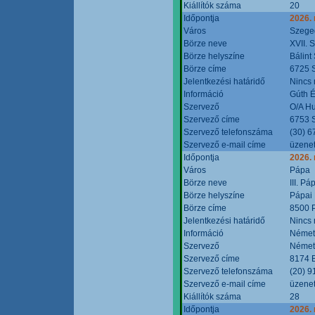
Kiállítók száma
20
Időpontja
2026.
Város
Szege
Börze neve
XVII. 
Börze helyszíne
Bálint
Börze címe
6725 S
Jelentkezési határidő
Nincs
Információ
Gúth 
Szervező
O/A Hu
Szervező címe
6753 S
Szervező telefonszáma
(30) 6
Szervező e-mail címe
üzenet
Időpontja
2026.
Város
Pápa
Börze neve
III. P
Börze helyszíne
Pápai 
Börze címe
8500 P
Jelentkezési határidő
Nincs
Információ
Német
Szervező
Német
Szervező címe
8174 B
Szervező telefonszáma
(20) 9
Szervező e-mail címe
üzenet
Kiállítók száma
28
Időpontja
2026.