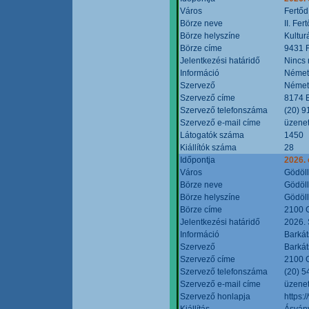
Város
Fertőd
Börze neve
II. Fe
Börze helyszíne
Kultur
Börze címe
9431 F
Jelentkezési határidő
Nincs
Információ
Német
Szervező
Német
Szervező címe
8174 B
Szervező telefonszáma
(20) 9
Szervező e-mail címe
üzenet
Látogatók száma
1450
Kiállítók száma
28
Időpontja
2026. 
Város
Gödöl
Börze neve
Gödöll
Börze helyszíne
Gödöll
Börze címe
2100 G
Jelentkezési határidő
2026. 
Információ
Barkát
Szervező
Barkát
Szervező címe
2100 G
Szervező telefonszáma
(20) 5
Szervező e-mail címe
üzenet
Szervező honlapja
https:
Kiállítás
Ásvány