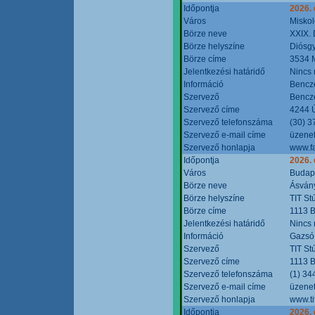
Időpontja
2026.
Város
Miskol
Börze neve
XXIX. 
Börze helyszíne
Diósg
Börze címe
3534 M
Jelentkezési határidő
Nincs
Információ
Bencze
Szervező
Bencze
Szervező címe
4244 Ú
Szervező telefonszáma
(30) 3
Szervező e-mail címe
üzenet
Szervező honlapja
www.f
Időpontja
2026.
Város
Budap
Börze neve
Ásvány
Börze helyszíne
TIT St
Börze címe
1113 B
Jelentkezési határidő
Nincs
Információ
Gazsó 
Szervező
TIT St
Szervező címe
1113 B
Szervező telefonszáma
(1) 34
Szervező e-mail címe
üzenet
Szervező honlapja
www.ti
Időpontja
2026.