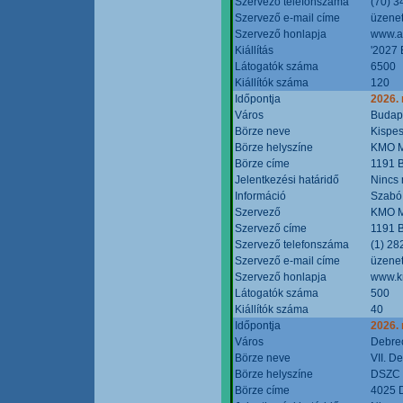
Szervező telefonszáma
(70) 3
Szervező e-mail címe
üzenet
Szervező honlapja
www.a
Kiállítás
'2027 
Látogatók száma
6500
Kiállítók száma
120
Időpontja
2026.
Város
Budap
Börze neve
Kispes
Börze helyszíne
KMO M
Börze címe
1191 B
Jelentkezési határidő
Nincs
Információ
Szabó
Szervező
KMO M
Szervező címe
1191 B
Szervező telefonszáma
(1) 28
Szervező e-mail címe
üzenet
Szervező honlapja
www.k
Látogatók száma
500
Kiállítók száma
40
Időpontja
2026.
Város
Debre
Börze neve
VII. D
Börze helyszíne
DSZC M
Börze címe
4025 D