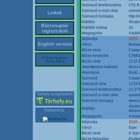
Szervező telefonszáma
(70) 9
Szervező e-mail címe
üzenet
Linkek
Szervező honlapja
http:/
Kiállítás
Ásván
Börzenaptár
Kiállítók száma
20
regisztráció
Megjegyzés
A kiál
Időpontja
2026.
English version
Város
Budap
Börze neve
Csepel
Börze helyszíne
CSMO 
Az oldalt készítette:
Börze címe
1215 B
Kriska Ádám
Jelentkezési határidő
Nincs
Információ
Bodó 
Szervező
Csepel
Szervező címe
1215 B
Szervező telefonszáma
(1) 27
Tárhely szolgáltatónk
Szervező e-mail címe
üzenet
Szervező honlapja
www.c
Ásvány
Kiállítás
Partnereink:
ékszer
Megjegyzés
A belé
Időpontja
2026.
Város
Eger
Börze neve
II. Eg
Börze helyszíne
Eszter