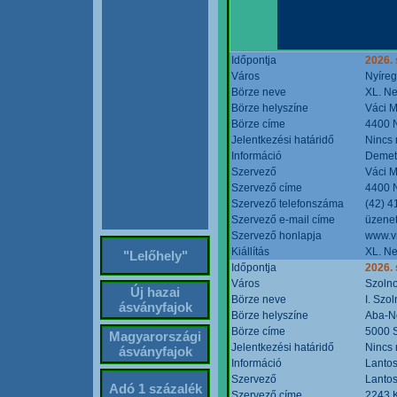
Időpontja
2026. 
Város
Nyíre
Börze neve
XL. Ne
Börze helyszíne
Váci M
Börze címe
4400 N
Jelentkezési határidő
Nincs
Információ
Demete
Szervező
Váci M
Szervező címe
4400 N
Szervező telefonszáma
(42) 4
Szervező e-mail címe
üzenet
Szervező honlapja
www.v
Kiállítás
XL. Ne
"Lelőhely"
Időpontja
2026.
Város
Szoln
Új hazai
Börze neve
I. Szo
ásványfajok
Börze helyszíne
Aba-N
Börze címe
5000 S
Magyarországi
Jelentkezési határidő
Nincs
ásványfajok
Információ
Lantos
Szervező
Lantos
Adó 1 százalék
Szervező címe
2243 K