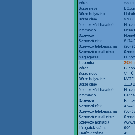
Város
Szomb
Börze neve
I. Szo
Börze helyszíne
Halad
Börze címe
9700 S
Jelentkezési határidő
Nincs
Információ
Német
Szervező
Német
Szervező címe
8174 B
Szervező telefonszáma
(20) 9
Szervező e-mail címe
üzenet
Megjegyzés
Új bör
Időpontja
2026.
Város
Budap
Börze neve
VIII. 
Börze helyszíne
MATE 
Börze címe
1118 B
Jelentkezési határidő
Nincs
Információ
Bencze
Szervező
Bencze
Szervező címe
4244 Ú
Szervező telefonszáma
(30) 3
Szervező e-mail címe
üzenet
Szervező honlapja
www.f
Látogatók száma
900
Kiállítók száma
45