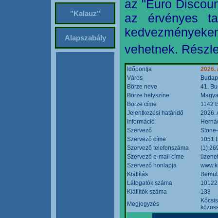
az "Euro Discoun
"Kalauz"
az érvényes ta
kedvezményeke
Alapszabály
vehetnek. Részle
Időpontja
2026. 
Város
Budap
Börze neve
41. Bu
Börze helyszíne
Magyar
Börze címe
1142 B
Jelentkezési határidő
2026. 
Információ
Hernád
Szervező
Stone-
Szervező címe
1051 B
Szervező telefonszáma
(1) 26
Szervező e-mail címe
üzenet
Szervező honlapja
www.k
Kiállítás
Bemut
Látogatók száma
10122
Kiállítók száma
138
Kőcsis
Megjegyzés
közöss