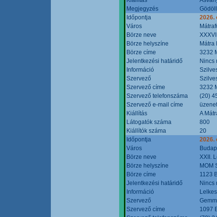
Megjegyzés
Gödöll
Időpontja
2026. 
Város
Mátraf
Börze neve
XXXVII
Börze helyszíne
Mátra 
Börze címe
3232 M
Jelentkezési határidő
Nincs
Információ
Szilve
Szervező
Szilve
Szervező címe
3232 M
Szervező telefonszáma
(20) 4
Szervező e-mail címe
üzenet
Kiállítás
A Mátr
Látogatók száma
800
Kiállítók száma
20
Időpontja
2026. 
Város
Budap
Börze neve
XXII. 
Börze helyszíne
MOM S
Börze címe
1123 B
Jelentkezési határidő
Nincs
Információ
Lelkes
Szervező
Gemmi
Szervező címe
1097 B