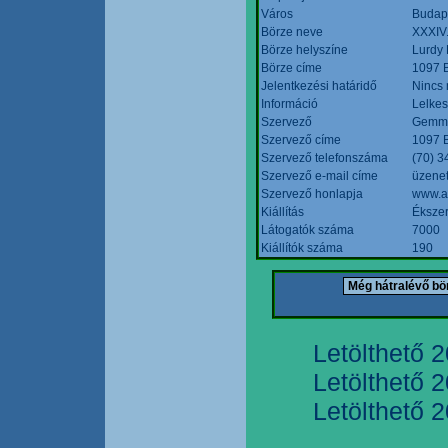
Város
Budap
Börze neve
XXXIV.
Börze helyszíne
Lurdy
Börze címe
1097 B
Jelentkezési határidő
Nincs
Információ
Lelkes
Szervező
Gemmi
Szervező címe
1097 B
Szervező telefonszáma
(70) 3
Szervező e-mail címe
üzenet
Szervező honlapja
www.a
Kiállítás
Ékszer
Látogatók száma
7000
Kiállítók száma
190
Letölthető 
Letölthető 
Letölthető 