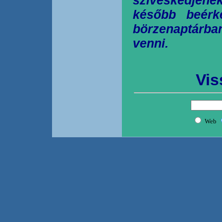
később beérk
börzenaptárb
venni.
Vis