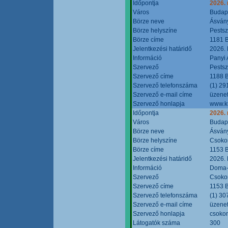
Időpontja
2026.
Város
Budap
Börze neve
Ásvány
Börze helyszíne
Pestsz
Börze címe
1181 B
Jelentkezési határidő
2026.
Információ
Panyi 
Szervező
Pestsz
Szervező címe
1188 B
Szervező telefonszáma
(1) 29
Szervező e-mail címe
üzenet
Szervező honlapja
www.k
Időpontja
2026.
Város
Budap
Börze neve
Ásvány
Börze helyszíne
Csokon
Börze címe
1153 B
Jelentkezési határidő
2026.
Információ
Doma-S
Szervező
Csokon
Szervező címe
1153 B
Szervező telefonszáma
(1) 30
Szervező e-mail címe
üzenet
Szervező honlapja
csoko
Látogatók száma
300