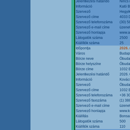
Jelentkezési határidő
Nincs
Információ
Kató 
Szervező
Hegyik
Szervező címe
4033 D
Szervező telefonszáma
(30) 5
Szervező e-mail címe
üzenet
Szervező honlapja
www.a
Látogatók száma
2500
Kiállítók száma
25
Időpontja
2026.
Város
Budap
Börze neve
Óbudai
Börze helyszíne
Óbudai
Börze címe
1032 B
Jelentkezési határidő
2026. 
Információ
Kovács
Szervező
Óbudai
Szervező címe
1032 B
Szervező telefonszáma
+36 3
Szervező faxszáma
(1) 38
Szervező e-mail címe
üzenet
Szervező honlapja
www.ku
Kiállítás
Bonsai
Látogatók száma
500
Kiállítók száma
110