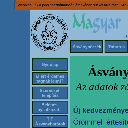
Weboldalunk a jobb használhatóság érdekében sütiket alkalmaz. Szolg
Le
Ásványbörzék
Táborok
Nyitólap
Ásvány
Miért érdemes
tagnak lenni?
Az adatok z
Szervezeti
felépítés
Belépési
Új kedvezménye
nyilatkozat...
TIT
Örömmel értesít
Ásványbarátok