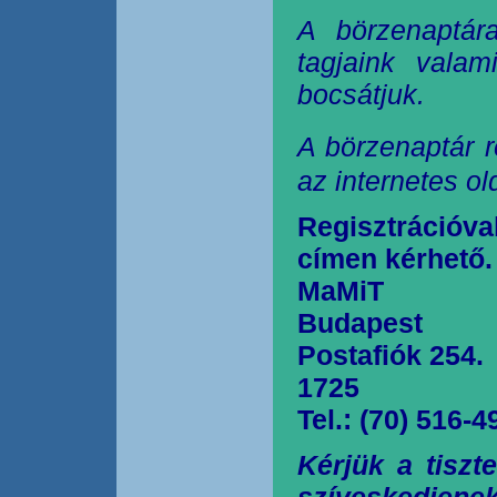
A börzenaptár
tagjaink valam
bocsátjuk.
A börzenaptár r
az internetes o
Regisztrációva
címen kérhető.
MaMiT
Budapest
Postafiók 254.
1725
Tel.: (70) 516-4
Kérjük a tiszt
szíveskedjen