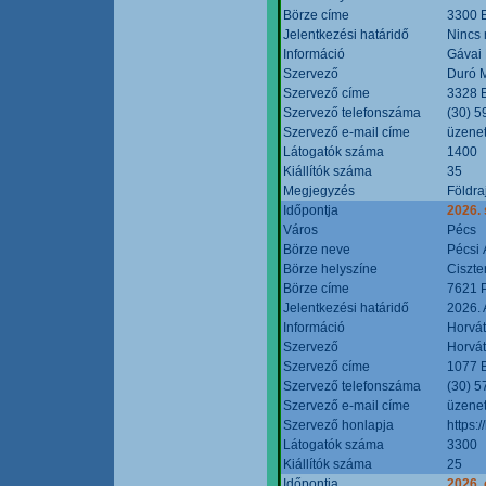
Börze címe
3300 E
Jelentkezési határidő
Nincs
Információ
Gávai
Szervező
Duró M
Szervező címe
3328 E
Szervező telefonszáma
(30) 5
Szervező e-mail címe
üzenet
Látogatók száma
1400
Kiállítók száma
35
Megjegyzés
Földra
Időpontja
2026.
Város
Pécs
Börze neve
Pécsi 
Börze helyszíne
Ciszt
Börze címe
7621 P
Jelentkezési határidő
2026. 
Információ
Horvát
Szervező
Horvát
Szervező címe
1077 B
Szervező telefonszáma
(30) 5
Szervező e-mail címe
üzenet
Szervező honlapja
https:/
Látogatók száma
3300
Kiállítók száma
25
Időpontja
2026. 