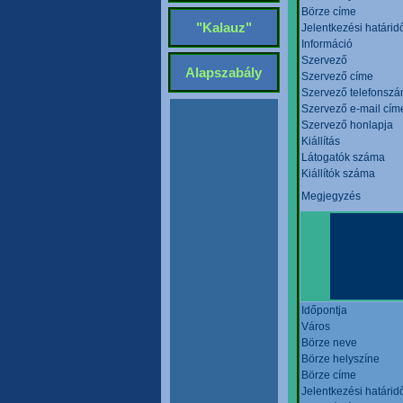
Börze címe
"Kalauz"
Jelentkezési határid
Információ
Szervező
Alapszabály
Szervező címe
Szervező telefonsz
Szervező e-mail cím
Szervező honlapja
Kiállítás
Látogatók száma
Kiállítók száma
Megjegyzés
Időpontja
Város
Börze neve
Börze helyszíne
Börze címe
Jelentkezési határid