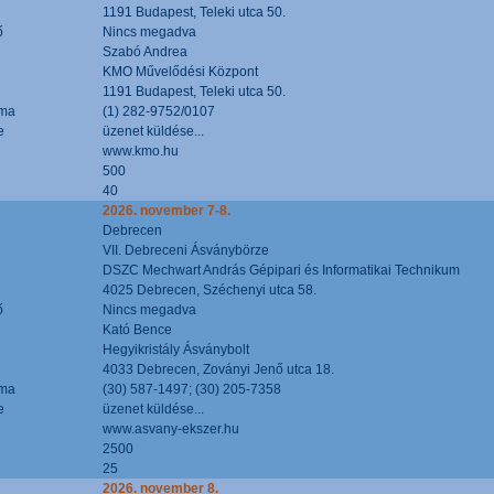
1191 Budapest, Teleki utca 50.
ő
Nincs megadva
Szabó Andrea
KMO Művelődési Központ
1191 Budapest, Teleki utca 50.
áma
(1) 282-9752/0107
e
üzenet küldése...
www.kmo.hu
500
40
2026. november 7-8.
Debrecen
VII. Debreceni Ásványbörze
DSZC Mechwart András Gépipari és Informatikai Technikum
4025 Debrecen, Széchenyi utca 58.
ő
Nincs megadva
Kató Bence
Hegyikristály Ásványbolt
4033 Debrecen, Zoványi Jenő utca 18.
áma
(30) 587-1497; (30) 205-7358
e
üzenet küldése...
www.asvany-ekszer.hu
2500
25
2026. november 8.