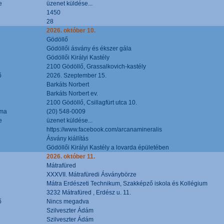
e
üzenet küldése...
1450
28
2026. október 10.
Gödöllő
Gödöllői ásvány és ékszer gála
Gödöllői Királyi Kastély
2100 Gödöllő, Grassalkovich-kastély
ő
2026. Szeptember 15.
Barkáts Norbert
Barkáts Norbert ev.
2100 Gödöllő, Csillagfürt utca 10.
áma
(20) 548-0009
e
üzenet küldése...
https://www.facebook.com/arcanamineralis
Ásvány kiállítás
Gödöllői Királyi Kastély a lovarda épületében
2026. október 11.
Mátrafüred
XXXVII. Mátrafüredi Ásványbörze
Mátra Erdészeti Technikum, Szakképző iskola és Kollégium
3232 Mátrafüred , Erdész u. 11.
ő
Nincs megadva
Szilveszter Ádám
Szilveszter Ádám