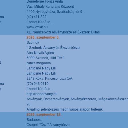
Demeterné Fórizs Anita
Váci Mihály Kulturális Központ
4400 Nyíregyháza, Szabadság tér 9.
áma
(42) 411-822
e
üzenet küldése...
www.vmkk.hu
XL. Nemzetközi Ásványbörze és Ékszerkiállítás
2026. szeptember 5.
Szolnok
I. Szolnoki Ásvány és Ékszerbörze
Aba-Novák Agóra
5000 Szolnok, Hild Tér 1
ő
Nincs megadva
Lantosné Nagy Lili
Lantosné Nagy Lili
2243 Kóka, Pincesor utca 1/A.
áma
(70) 943 0710
e
üzenet küldése...
http://lanaasvany.hu
Ásványok, Ősmaradványok, Ásványékszerek, Drágaköves ékszer
20
A kiállítói jelentkezés meghívásos alapon történik.
2026. szeptember 12.
Budapest
Csepeli "Őszi" Ásványbörze