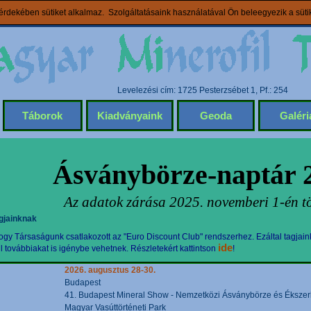
rdekében sütiket alkalmaz. Szolgáltatásaink használatával Ön beleegyezik a süt
Levelezési cím: 1725 Pesterzsébet 1, Pf.: 254
Táborok
Kiadványaink
Geoda
Galéri
Ásványbörze-naptár 
Az adatok zárása 2025. novemberi 1-én tö
gjainknak
gy Társaságunk csatlakozott az "Euro Discount Club" rendszerhez. Ezáltal tagjain
ide
továbbiakat is igénybe vehetnek. Részletekért kattintson
!
2026. augusztus 28-30.
Budapest
41. Budapest Mineral Show - Nemzetközi Ásványbörze és Ékszerki
Magyar Vasúttörténeti Park