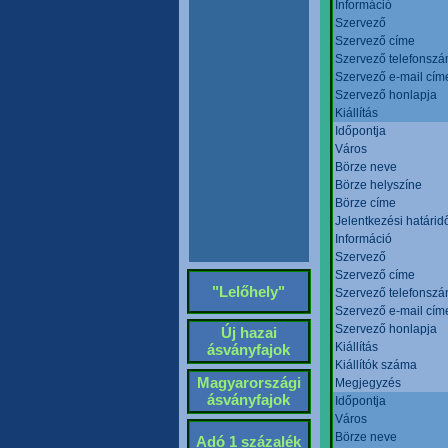
Információ
Szervező
Szervező címe
Szervező telefonsz
Szervező e-mail cím
Szervező honlapja
Kiállítás
Időpontja
Város
Börze neve
Börze helyszíne
Börze címe
Jelentkezési határid
Információ
Szervező
Szervező címe
"Lelőhely"
Szervező telefonsz
Szervező e-mail cím
Szervező honlapja
Új hazai
Kiállítás
ásványfajok
Kiállítók száma
Magyarországi
Megjegyzés
ásványfajok
Időpontja
Város
Börze neve
Adó 1 százalék