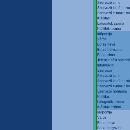
Szervező címe
Szervező telefonsz
Szervező e-mail cím
Kiállítás
Látogatók száma
Kiállítók száma
Időpontja
Város
Börze neve
Börze helyszíne
Börze címe
Jelentkezési határid
Információ
Szervező
Szervező címe
Szervező telefonsz
Szervező e-mail cím
Szervező honlapja
Kiállítás
Látogatók száma
Kiállítók száma
Időpontja
Város
Börze neve
Börze helyszíne