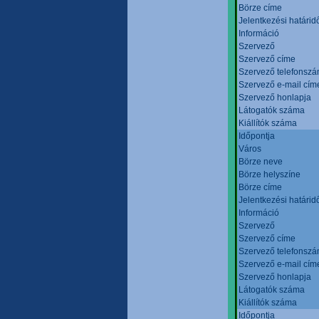
Börze címe
Jelentkezési határid
Információ
Szervező
Szervező címe
Szervező telefonsz
Szervező e-mail cím
Szervező honlapja
Látogatók száma
Kiállítók száma
Időpontja
Város
Börze neve
Börze helyszíne
Börze címe
Jelentkezési határid
Információ
Szervező
Szervező címe
Szervező telefonsz
Szervező e-mail cím
Szervező honlapja
Látogatók száma
Kiállítók száma
Időpontja