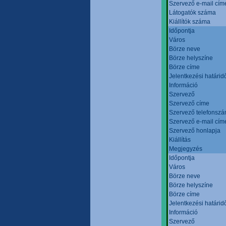
Szervező e-mail cím
Látogatók száma
Kiállítók száma
Időpontja
Város
Börze neve
Börze helyszíne
Börze címe
Jelentkezési határid
Információ
Szervező
Szervező címe
Szervező telefonsz
Szervező e-mail cím
Szervező honlapja
Kiállítás
Megjegyzés
Időpontja
Város
Börze neve
Börze helyszíne
Börze címe
Jelentkezési határid
Információ
Szervező