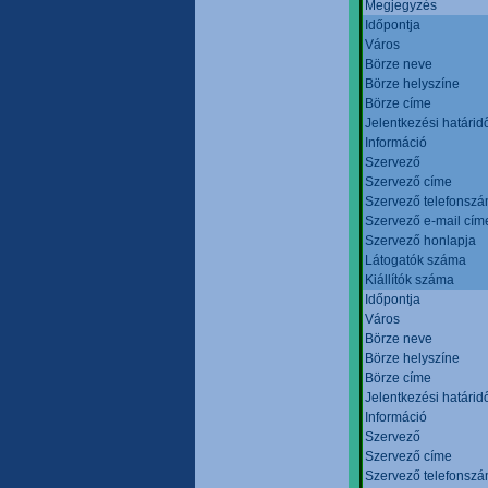
Megjegyzés
Időpontja
Város
Börze neve
Börze helyszíne
Börze címe
Jelentkezési határid
Információ
Szervező
Szervező címe
Szervező telefonsz
Szervező e-mail cím
Szervező honlapja
Látogatók száma
Kiállítók száma
Időpontja
Város
Börze neve
Börze helyszíne
Börze címe
Jelentkezési határid
Információ
Szervező
Szervező címe
Szervező telefonsz