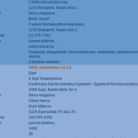
CSMO Művelődési Ház
1215 Budapest, Árpád utca 1.
ő
Nincs megadva
Bodó József
Csepeli Munkásotthon Alapítvány
1215 Budapest, Árpád utca 1.
áma
(1) 276-7733
e
üzenet küldése...
www.csmoa.hu
Ásványok, drágakövek, ősmaradványok, meteoritok, valamint ezekbő
vására.
A belépés díjtalan!
2026. szeptember 12-13.
Eger
II. Egri Ásványbörze
Eszterházy Károly Katolikus Egyetem - Egyetemi Rendezvényköz
3300 Eger, Bartók Béla Tér 4.
ő
Nincs megadva
Gávai Nancy
Duró Márk ev.
3328 Egerszólát, Fő utca 70.
áma
(30) 595 5050
e
üzenet küldése...
1400
35