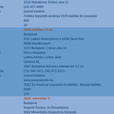
3232 Mátrafüred, Erdész utca 11
áma
(20) 457-4990
e
üzenet küldése...
A Mátra legszebb ásványa 2026 kiállítás és szavazás
800
20
2026. október 17-18.
Budapest
XXII. Lelkes Ásványbörze a MOM Sport-ban
MOM Sportközpont
1123 Budapest, Csörsz utca 14.
ő
Nincs megadva
Lelkes András, Lelkes Júlia
Gemmin Bt.
1097 Budapest, Könyves Kálmán krt. 12-14.
áma
(70) 340-7471, (30) 971-0113
e
üzenet küldése...
www.asvanyborze.hu
'2027 Év Ásványa' szavazás és kiállítás ; Bonsai kiállítás
6500
120
2026. november 7.
Budapest
Kispesti Ásvány- és Ékszerbörze
KMO Művelődési Központ és Könyvtár