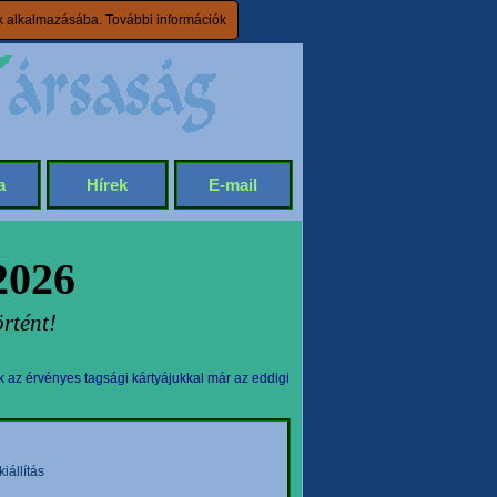
ik alkalmazásába.
További információk
a
Hírek
E-mail
2026
rtént!
k az érvényes tagsági kártyájukkal már az eddigi
állítás