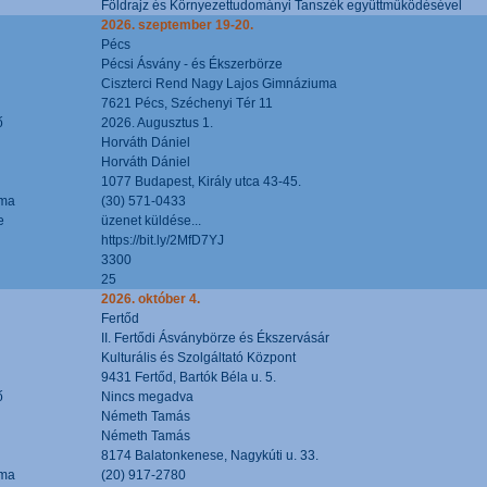
Földrajz és Környezettudományi Tanszék együttműködésével
2026. szeptember 19-20.
Pécs
Pécsi Ásvány - és Ékszerbörze
Ciszterci Rend Nagy Lajos Gimnáziuma
7621 Pécs, Széchenyi Tér 11
ő
2026. Augusztus 1.
Horváth Dániel
Horváth Dániel
1077 Budapest, Király utca 43-45.
áma
(30) 571-0433
e
üzenet küldése...
https://bit.ly/2MfD7YJ
3300
25
2026. október 4.
Fertőd
II. Fertődi Ásványbörze és Ékszervásár
Kulturális és Szolgáltató Központ
9431 Fertőd, Bartók Béla u. 5.
ő
Nincs megadva
Németh Tamás
Németh Tamás
8174 Balatonkenese, Nagykúti u. 33.
áma
(20) 917-2780