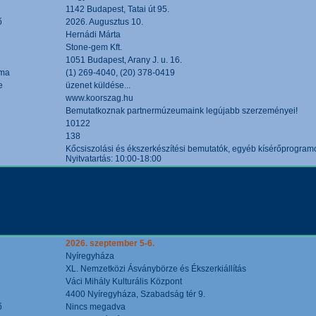
1142 Budapest, Tatai út 95.
ő
2026. Augusztus 10.
Hernádi Márta
Stone-gem Kft.
1051 Budapest, Arany J. u. 16.
áma
(1) 269-4040, (20) 378-0419
e
üzenet küldése...
www.koorszag.hu
Bemutatkoznak partnermúzeumaink legújabb szerzeményei!
10122
138
Kőcsiszolási és ékszerkészítési bemutatók, egyéb kísérőprogramo
Nyitvatartás: 10:00-18:00
2026. szeptember 5-6.
Nyíregyháza
XL. Nemzetközi Ásványbörze és Ékszerkiállítás
Váci Mihály Kulturális Központ
4400 Nyíregyháza, Szabadság tér 9.
ő
Nincs megadva