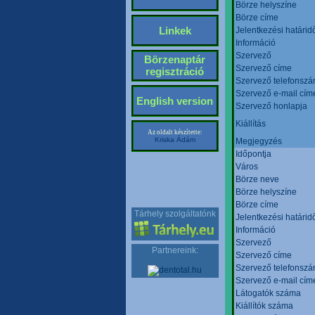
Börze helyszíne
Börze címe
Linkek
Jelentkezési határid
Információ
Szervező
Börzenaptár
Szervező címe
regisztráció
Szervező telefonsz
Szervező e-mail cím
English version
Szervező honlapja
Kiállítás
Az oldalt készítette:
Kriska Ádám
Megjegyzés
Időpontja
Város
Börze neve
Börze helyszíne
Börze címe
Tárhely szolgáltatónk
Jelentkezési határid
Információ
Szervező
Partnereink:
Szervező címe
Szervező telefonsz
Szervező e-mail cím
Látogatók száma
Kiállítók száma