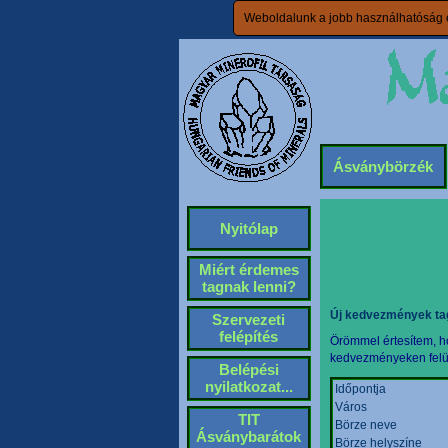
Weboldalunk a jobb használhatóság é
Ásványbörzék
Nyitólap
Miért érdemes
tagnak lenni?
Új kedvezmények ta
Szervezeti
felépítés
Örömmel értesítem, ho
kedvezményeken felül 
Belépési
nyilatkozat...
Időpontja
Város
TIT
Börze neve
Ásványbarátok
Börze helyszíne