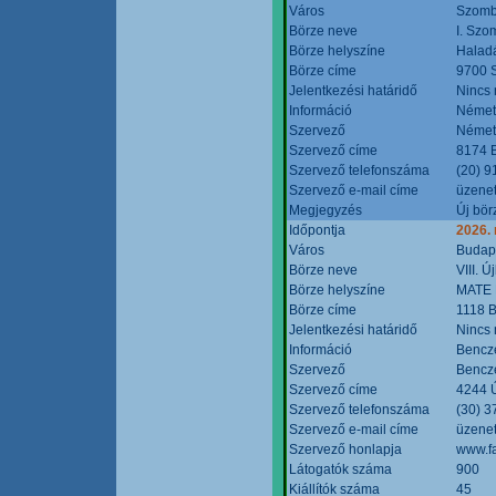
Város
Szomb
Börze neve
I. Szo
Börze helyszíne
Halad
Börze címe
9700 S
Jelentkezési határidő
Nincs
Információ
Német
Szervező
Német
Szervező címe
8174 B
Szervező telefonszáma
(20) 9
Szervező e-mail címe
üzenet
Megjegyzés
Új bör
Időpontja
2026.
Város
Budap
Börze neve
VIII. 
Börze helyszíne
MATE 
Börze címe
1118 B
Jelentkezési határidő
Nincs
Információ
Bencze
Szervező
Bencze
Szervező címe
4244 Ú
Szervező telefonszáma
(30) 3
Szervező e-mail címe
üzenet
Szervező honlapja
www.f
Látogatók száma
900
Kiállítók száma
45