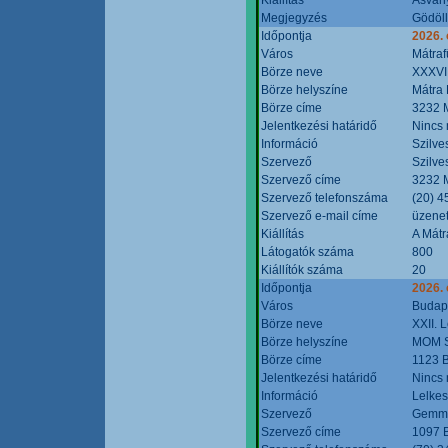
Megjegyzés
Gödöll
Időpontja
2026. 
Város
Mátraf
Börze neve
XXXVII
Börze helyszíne
Mátra 
Börze címe
3232 M
Jelentkezési határidő
Nincs
Információ
Szilve
Szervező
Szilve
Szervező címe
3232 M
Szervező telefonszáma
(20) 4
Szervező e-mail címe
üzenet
Kiállítás
A Mátr
Látogatók száma
800
Kiállítók száma
20
Időpontja
2026. 
Város
Budap
Börze neve
XXII. 
Börze helyszíne
MOM S
Börze címe
1123 B
Jelentkezési határidő
Nincs
Információ
Lelkes
Szervező
Gemmi
Szervező címe
1097 B