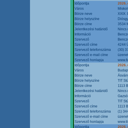
Időpontja
2026.
Város
Miskol
Börze neve
XXIX. 
Börze helyszíne
Diósg
Börze címe
3534 M
Jelentkezési határidő
Nincs
Információ
Bencze
Szervező
Bencze
Szervező címe
4244 Ú
Szervező telefonszáma
(30) 3
Szervező e-mail címe
üzenet
Szervező honlapja
www.f
Időpontja
2026.
Város
Budap
Börze neve
Ásvány
Börze helyszíne
TIT St
Börze címe
1113 B
Jelentkezési határidő
Nincs
Információ
Gazsó 
Szervező
TIT St
Szervező címe
1113 B
Szervező telefonszáma
(1) 34
Szervező e-mail címe
üzenet
Szervező honlapja
www.ti
Időpontja
2026.