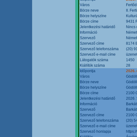
Város
Fertőd
Börze neve
II. Fe
Börze helyszíne
Kultur
Börze címe
9431 F
Jelentkezési határidő
Nincs
Információ
Német
Szervező
Német
Szervező címe
8174 B
Szervező telefonszáma
(20) 9
Szervező e-mail címe
üzenet
Látogatók száma
1450
Kiállítók száma
28
Időpontja
2026. 
Város
Gödöl
Börze neve
Gödöll
Börze helyszíne
Gödöll
Börze címe
2100 G
Jelentkezési határidő
2026. 
Információ
Barkát
Szervező
Barkát
Szervező címe
2100 G
Szervező telefonszáma
(20) 5
Szervező e-mail címe
üzenet
Szervező honlapja
https:
Kiállítás
Ásvány