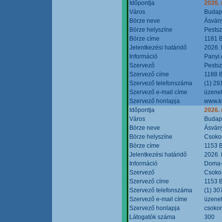
Időpontja
2026.
Város
Budap
Börze neve
Ásvány
Börze helyszíne
Pestsz
Börze címe
1181 B
Jelentkezési határidő
2026.
Információ
Panyi 
Szervező
Pestsz
Szervező címe
1188 B
Szervező telefonszáma
(1) 29
Szervező e-mail címe
üzenet
Szervező honlapja
www.k
Időpontja
2026.
Város
Budap
Börze neve
Ásvány
Börze helyszíne
Csokon
Börze címe
1153 B
Jelentkezési határidő
2026.
Információ
Doma-S
Szervező
Csokon
Szervező címe
1153 B
Szervező telefonszáma
(1) 30
Szervező e-mail címe
üzenet
Szervező honlapja
csoko
Látogatók száma
300