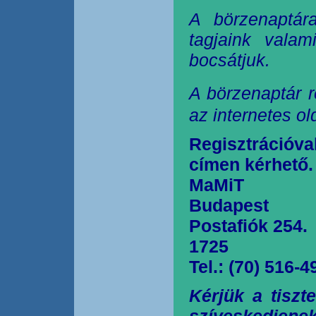
A börzenaptár
tagjaink valam
bocsátjuk.
A börzenaptár r
az internetes o
Regisztrációva
címen kérhető.
MaMiT
Budapest
Postafiók 254.
1725
Tel.: (70) 516-4
Kérjük a tiszt
szíveskedjen