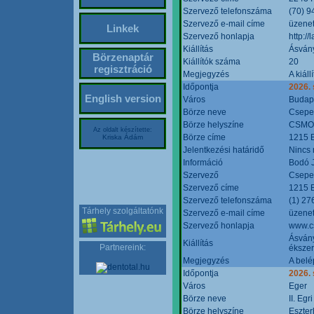
Szervező telefonszáma
(70) 9
Szervező e-mail címe
üzenet
Linkek
Szervező honlapja
http:/
Kiállítás
Ásván
Börzenaptár
Kiállítók száma
20
regisztráció
Megjegyzés
A kiál
Időpontja
2026.
English version
Város
Budap
Börze neve
Csepel
Börze helyszíne
CSMO 
Az oldalt készítette:
Börze címe
1215 B
Kriska Ádám
Jelentkezési határidő
Nincs
Információ
Bodó 
Szervező
Csepel
Szervező címe
1215 B
Szervező telefonszáma
(1) 27
Tárhely szolgáltatónk
Szervező e-mail címe
üzenet
Szervező honlapja
www.c
Ásvány
Kiállítás
Partnereink:
ékszer
Megjegyzés
A belé
Időpontja
2026.
Város
Eger
Börze neve
II. Eg
Börze helyszíne
Eszter