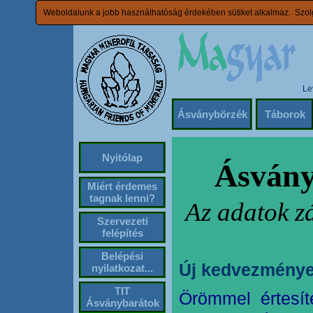
Weboldalunk a jobb használhatóság érdekében sütiket alkalmaz. Szolg
Le
Ásványbörzék
Táborok
Nyitólap
Ásvány
Miért érdemes
tagnak lenni?
Az adatok z
Szervezeti
felépítés
Belépési
Új kedvezménye
nyilatkozat...
TIT
Örömmel értesít
Ásványbarátok