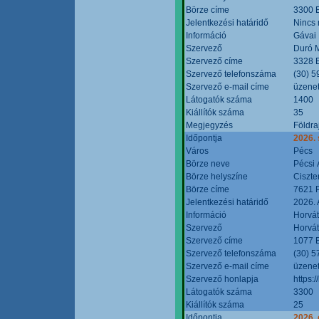
Börze címe
3300 E
Jelentkezési határidő
Nincs
Információ
Gávai
Szervező
Duró M
Szervező címe
3328 E
Szervező telefonszáma
(30) 5
Szervező e-mail címe
üzenet
Látogatók száma
1400
Kiállítók száma
35
Megjegyzés
Földra
Időpontja
2026.
Város
Pécs
Börze neve
Pécsi 
Börze helyszíne
Ciszt
Börze címe
7621 P
Jelentkezési határidő
2026. 
Információ
Horvát
Szervező
Horvát
Szervező címe
1077 B
Szervező telefonszáma
(30) 5
Szervező e-mail címe
üzenet
Szervező honlapja
https:/
Látogatók száma
3300
Kiállítók száma
25
Időpontja
2026. 