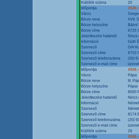
Kiállítók száma
20
Időpontja
2026.
Város
Szege
Börze neve
XVII. 
Börze helyszíne
Bálint
Börze címe
6725 S
Jelentkezési határidő
Nincs
Információ
Gúth 
Szervező
O/A Hu
Szervező címe
6753 S
Szervező telefonszáma
(30) 6
Szervező e-mail címe
üzenet
Időpontja
2026.
Város
Pápa
Börze neve
III. P
Börze helyszíne
Pápai 
Börze címe
8500 P
Jelentkezési határidő
Nincs
Információ
Német
Szervező
Német
Szervező címe
8174 B
Szervező telefonszáma
(20) 9
Szervező e-mail címe
üzenet
Kiállítók száma
28
Időpontja
2026.