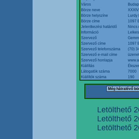
Város
Budap
Börze neve
XXXIV.
Börze helyszíne
Lurdy
Börze címe
1097 B
Jelentkezési határidő
Nincs
Információ
Lelkes
Szervező
Gemmi
Szervező címe
1097 B
Szervező telefonszáma
(70) 3
Szervező e-mail címe
üzenet
Szervező honlapja
www.a
Kiállítás
Ékszer
Látogatók száma
7000
Kiállítók száma
190
Letölthető 
Letölthető 
Letölthető 