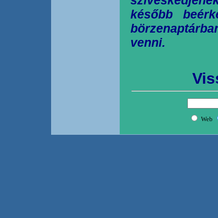
később beérk
börzenaptárb
venni.
Vis