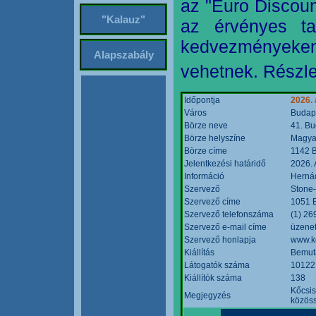
az "Euro Discoun
"Kalauz"
az érvényes ta
kedvezményeke
Alapszabály
vehetnek. Részle
Időpontja
2026. 
Város
Budap
Börze neve
41. Bu
Börze helyszíne
Magyar
Börze címe
1142 B
Jelentkezési határidő
2026. 
Információ
Hernád
Szervező
Stone-
Szervező címe
1051 B
Szervező telefonszáma
(1) 26
Szervező e-mail címe
üzenet
Szervező honlapja
www.k
Kiállítás
Bemut
Látogatók száma
10122
Kiállítók száma
138
Kőcsis
Megjegyzés
közöss