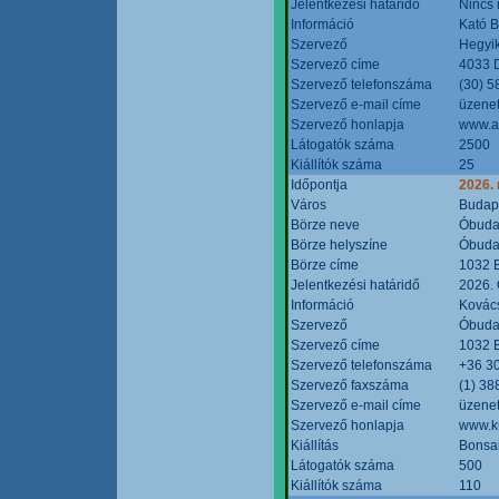
Jelentkezési határidő
Nincs
Információ
Kató 
Szervező
Hegyik
Szervező címe
4033 D
Szervező telefonszáma
(30) 5
Szervező e-mail címe
üzenet
Szervező honlapja
www.a
Látogatók száma
2500
Kiállítók száma
25
Időpontja
2026.
Város
Budap
Börze neve
Óbudai
Börze helyszíne
Óbudai
Börze címe
1032 B
Jelentkezési határidő
2026. 
Információ
Kovács
Szervező
Óbudai
Szervező címe
1032 B
Szervező telefonszáma
+36 3
Szervező faxszáma
(1) 38
Szervező e-mail címe
üzenet
Szervező honlapja
www.ku
Kiállítás
Bonsai
Látogatók száma
500
Kiállítók száma
110