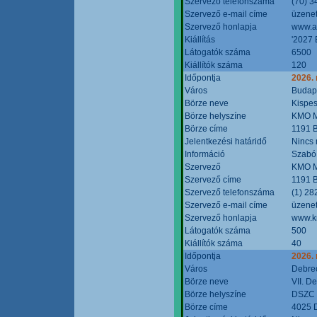
Szervező telefonszáma
(70) 3
Szervező e-mail címe
üzenet
Szervező honlapja
www.a
Kiállítás
'2027 
Látogatók száma
6500
Kiállítók száma
120
Időpontja
2026.
Város
Budap
Börze neve
Kispes
Börze helyszíne
KMO M
Börze címe
1191 B
Jelentkezési határidő
Nincs
Információ
Szabó
Szervező
KMO M
Szervező címe
1191 B
Szervező telefonszáma
(1) 28
Szervező e-mail címe
üzenet
Szervező honlapja
www.k
Látogatók száma
500
Kiállítók száma
40
Időpontja
2026.
Város
Debre
Börze neve
VII. D
Börze helyszíne
DSZC M
Börze címe
4025 D