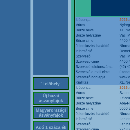
Időpontja
2026. 
Város
Nyíre
Börze neve
XL. Ne
Börze helyszíne
Váci M
Börze címe
4400 N
Jelentkezési határidő
Nincs
Információ
Demete
Szervező
Váci M
Szervező címe
4400 N
Szervező telefonszáma
(42) 4
Szervező e-mail címe
üzenet
Szervező honlapja
www.v
Kiállítás
XL. Ne
"Lelőhely"
Időpontja
2026.
Város
Szoln
Új hazai
Börze neve
I. Szo
ásványfajok
Börze helyszíne
Aba-N
Börze címe
5000 S
Magyarországi
Jelentkezési határidő
Nincs
ásványfajok
Információ
Lantos
Szervező
Lantos
Adó 1 százalék
Szervező címe
2243 K