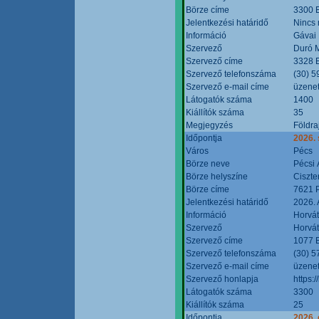
Börze címe
3300 E
Jelentkezési határidő
Nincs
Információ
Gávai
Szervező
Duró M
Szervező címe
3328 E
Szervező telefonszáma
(30) 5
Szervező e-mail címe
üzenet
Látogatók száma
1400
Kiállítók száma
35
Megjegyzés
Földra
Időpontja
2026.
Város
Pécs
Börze neve
Pécsi 
Börze helyszíne
Ciszt
Börze címe
7621 P
Jelentkezési határidő
2026. 
Információ
Horvát
Szervező
Horvát
Szervező címe
1077 B
Szervező telefonszáma
(30) 5
Szervező e-mail címe
üzenet
Szervező honlapja
https:/
Látogatók száma
3300
Kiállítók száma
25
Időpontja
2026. 