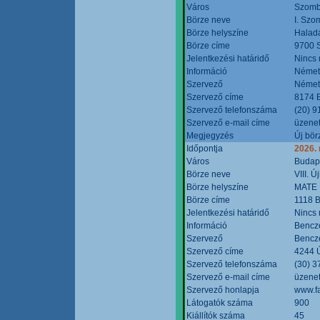
Város
Szomb
Börze neve
I. Szo
Börze helyszíne
Halad
Börze címe
9700 S
Jelentkezési határidő
Nincs
Információ
Német
Szervező
Német
Szervező címe
8174 B
Szervező telefonszáma
(20) 9
Szervező e-mail címe
üzenet
Megjegyzés
Új bör
Időpontja
2026.
Város
Budap
Börze neve
VIII. 
Börze helyszíne
MATE 
Börze címe
1118 B
Jelentkezési határidő
Nincs
Információ
Bencze
Szervező
Bencze
Szervező címe
4244 Ú
Szervező telefonszáma
(30) 3
Szervező e-mail címe
üzenet
Szervező honlapja
www.f
Látogatók száma
900
Kiállítók száma
45