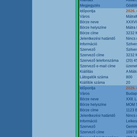
Megjegyzés
Gödöll
Időpontja
2026. 
Város
Mátraf
Börze neve
XXXVII
Börze helyszíne
Mátra 
Börze címe
3232 M
Jelentkezési határidő
Nincs
Információ
Szilve
Szervező
Szilve
Szervező címe
3232 M
Szervező telefonszáma
(20) 4
Szervező e-mail címe
üzenet
Kiállítás
A Mátr
Látogatók száma
800
Kiállítók száma
20
Időpontja
2026. 
Város
Budap
Börze neve
XXII. 
Börze helyszíne
MOM S
Börze címe
1123 B
Jelentkezési határidő
Nincs
Információ
Lelkes
Szervező
Gemmi
Szervező címe
1097 B