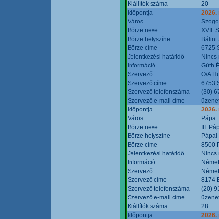
Kiállítók száma
20
Időpontja
2026.
Város
Szege
Börze neve
XVII. 
Börze helyszíne
Bálint
Börze címe
6725 S
Jelentkezési határidő
Nincs
Információ
Gúth 
Szervező
O/A Hu
Szervező címe
6753 S
Szervező telefonszáma
(30) 6
Szervező e-mail címe
üzenet
Időpontja
2026.
Város
Pápa
Börze neve
III. P
Börze helyszíne
Pápai 
Börze címe
8500 P
Jelentkezési határidő
Nincs
Információ
Német
Szervező
Német
Szervező címe
8174 B
Szervező telefonszáma
(20) 9
Szervező e-mail címe
üzenet
Kiállítók száma
28
Időpontja
2026.