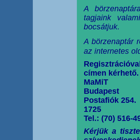
A börzenaptár
tagjaink valam
bocsátjuk.
A börzenaptár r
az internetes o
Regisztrációva
címen kérhető.
MaMiT
Budapest
Postafiók 254.
1725
Tel.: (70) 516-4
Kérjük a tiszt
szíveskedjen