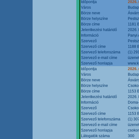
Időpontja
2026.
Város
Budap
Börze neve
Ásvány
Börze helyszíne
Pestsz
Börze címe
1181 B
Jelentkezési határidő
2026.
Információ
Panyi 
Szervező
Pestsz
Szervező címe
1188 B
Szervező telefonszáma
(1) 29
Szervező e-mail címe
üzenet
Szervező honlapja
www.k
Időpontja
2026.
Város
Budap
Börze neve
Ásvány
Börze helyszíne
Csokon
Börze címe
1153 B
Jelentkezési határidő
2026.
Információ
Doma-S
Szervező
Csokon
Szervező címe
1153 B
Szervező telefonszáma
(1) 30
Szervező e-mail címe
üzenet
Szervező honlapja
csoko
Látogatók száma
300