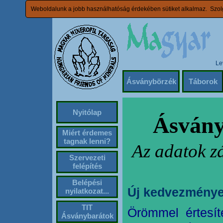
Weboldalunk a jobb használhatóság érdekében sütiket alkalmaz. Szolg
Le
Ásványbörzék
Táborok
Nyitólap
Ásvány
Miért érdemes
tagnak lenni?
Az adatok z
Szervezeti
felépítés
Belépési
Új kedvezménye
nyilatkozat...
TIT
Örömmel értesít
Ásványbarátok