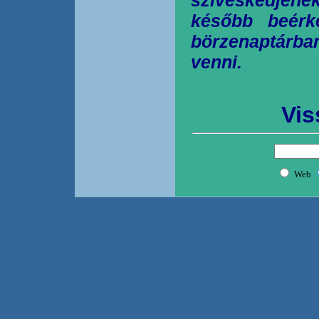
később beérk
börzenaptárb
venni.
Vis