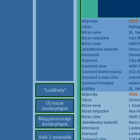
Időpontja
2026. 
Város
Nyíre
Börze neve
XL. Ne
Börze helyszíne
Váci M
Börze címe
4400 N
Jelentkezési határidő
Nincs
Információ
Demete
Szervező
Váci M
Szervező címe
4400 N
Szervező telefonszáma
(42) 4
Szervező e-mail címe
üzenet
Szervező honlapja
www.v
Kiállítás
XL. Ne
"Lelőhely"
Időpontja
2026.
Város
Szoln
Új hazai
Börze neve
I. Szo
ásványfajok
Börze helyszíne
Aba-N
Börze címe
5000 S
Magyarországi
Jelentkezési határidő
Nincs
ásványfajok
Információ
Lantos
Szervező
Lantos
Adó 1 százalék
Szervező címe
2243 K