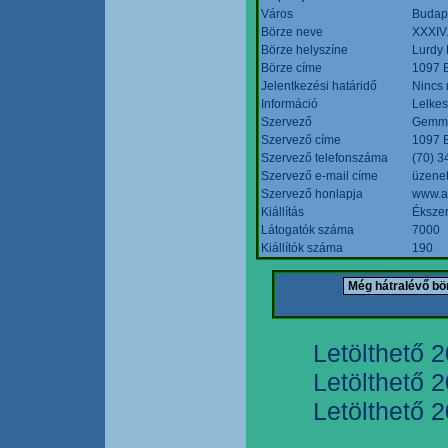
Város
Budap
Börze neve
XXXIV.
Börze helyszíne
Lurdy
Börze címe
1097 B
Jelentkezési határidő
Nincs
Információ
Lelkes
Szervező
Gemmi
Szervező címe
1097 B
Szervező telefonszáma
(70) 3
Szervező e-mail címe
üzenet
Szervező honlapja
www.a
Kiállítás
Ékszer
Látogatók száma
7000
Kiállítók száma
190
Letölthető 
Letölthető 
Letölthető 