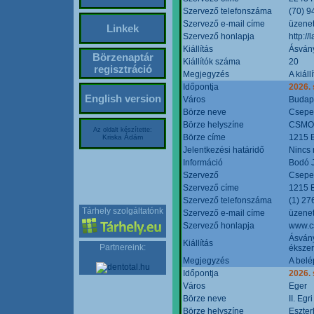
Szervező telefonszáma
(70) 9
Szervező e-mail címe
üzenet
Linkek
Szervező honlapja
http:/
Kiállítás
Ásván
Börzenaptár
Kiállítók száma
20
regisztráció
Megjegyzés
A kiál
Időpontja
2026.
English version
Város
Budap
Börze neve
Csepel
Börze helyszíne
CSMO 
Az oldalt készítette:
Börze címe
1215 B
Kriska Ádám
Jelentkezési határidő
Nincs
Információ
Bodó 
Szervező
Csepel
Szervező címe
1215 B
Szervező telefonszáma
(1) 27
Tárhely szolgáltatónk
Szervező e-mail címe
üzenet
Szervező honlapja
www.c
Ásvány
Kiállítás
Partnereink:
ékszer
Megjegyzés
A belé
Időpontja
2026.
Város
Eger
Börze neve
II. Eg
Börze helyszíne
Eszter