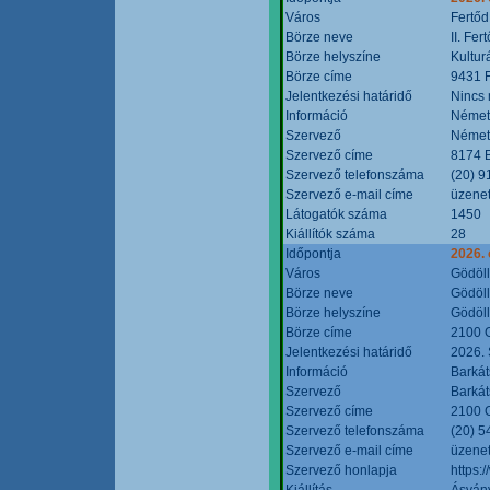
Város
Fertőd
Börze neve
II. Fe
Börze helyszíne
Kultur
Börze címe
9431 F
Jelentkezési határidő
Nincs
Információ
Német
Szervező
Német
Szervező címe
8174 B
Szervező telefonszáma
(20) 9
Szervező e-mail címe
üzenet
Látogatók száma
1450
Kiállítók száma
28
Időpontja
2026. 
Város
Gödöl
Börze neve
Gödöll
Börze helyszíne
Gödöll
Börze címe
2100 G
Jelentkezési határidő
2026. 
Információ
Barkát
Szervező
Barkát
Szervező címe
2100 G
Szervező telefonszáma
(20) 5
Szervező e-mail címe
üzenet
Szervező honlapja
https:
Kiállítás
Ásvány