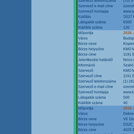
Szervező telefonszáma
(70) 3
Szervező e-mail címe
üzenet
Szervező honlapja
www.a
Kiállítás
'2027 
Látogatók száma
6500
Kiállítók száma
120
Időpontja
2026.
Város
Budap
Börze neve
Kispes
Börze helyszíne
KMO M
Börze címe
1191 B
Jelentkezési határidő
Nincs
Információ
Szabó
Szervező
KMO M
Szervező címe
1191 B
Szervező telefonszáma
(1) 28
Szervező e-mail címe
üzenet
Szervező honlapja
www.k
Látogatók száma
500
Kiállítók száma
40
Időpontja
2026.
Város
Debre
Börze neve
VII. D
Börze helyszíne
DSZC M
Börze címe
4025 D