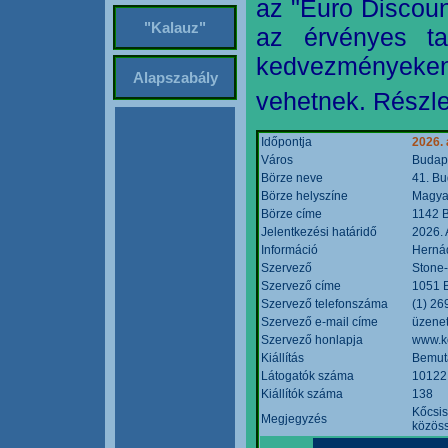
az "Euro Discoun
"Kalauz"
az érvényes ta
kedvezményeke
Alapszabály
vehetnek. Részle
Időpontja
2026. 
Város
Budap
Börze neve
41. Bu
Börze helyszíne
Magyar
Börze címe
1142 B
Jelentkezési határidő
2026. 
Információ
Hernád
Szervező
Stone-
Szervező címe
1051 B
Szervező telefonszáma
(1) 26
Szervező e-mail címe
üzenet
Szervező honlapja
www.k
Kiállítás
Bemut
Látogatók száma
10122
Kiállítók száma
138
Kőcsis
Megjegyzés
közöss