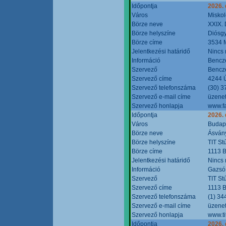
Időpontja
2026.
Város
Miskol
Börze neve
XXIX. 
Börze helyszíne
Diósg
Börze címe
3534 M
Jelentkezési határidő
Nincs
Információ
Bencze
Szervező
Bencze
Szervező címe
4244 Ú
Szervező telefonszáma
(30) 3
Szervező e-mail címe
üzenet
Szervező honlapja
www.f
Időpontja
2026.
Város
Budap
Börze neve
Ásvány
Börze helyszíne
TIT St
Börze címe
1113 B
Jelentkezési határidő
Nincs
Információ
Gazsó 
Szervező
TIT St
Szervező címe
1113 B
Szervező telefonszáma
(1) 34
Szervező e-mail címe
üzenet
Szervező honlapja
www.ti
Időpontja
2026.