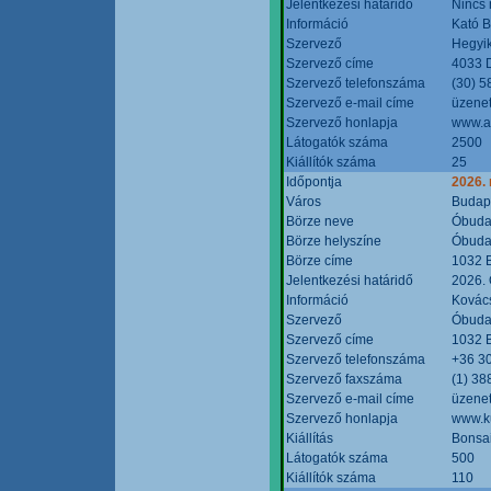
Jelentkezési határidő
Nincs
Információ
Kató 
Szervező
Hegyik
Szervező címe
4033 D
Szervező telefonszáma
(30) 5
Szervező e-mail címe
üzenet
Szervező honlapja
www.a
Látogatók száma
2500
Kiállítók száma
25
Időpontja
2026.
Város
Budap
Börze neve
Óbudai
Börze helyszíne
Óbudai
Börze címe
1032 B
Jelentkezési határidő
2026. 
Információ
Kovács
Szervező
Óbudai
Szervező címe
1032 B
Szervező telefonszáma
+36 3
Szervező faxszáma
(1) 38
Szervező e-mail címe
üzenet
Szervező honlapja
www.ku
Kiállítás
Bonsai
Látogatók száma
500
Kiállítók száma
110