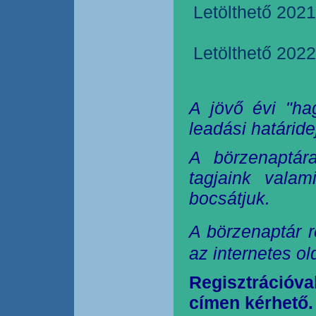
Letölthető 2021
Letölthető 2022
A jövő évi "ha
leadási határide
A börzenaptár
tagjaink valam
bocsátjuk.
A börzenaptár r
az internetes o
Regisztrációva
címen kérhető.