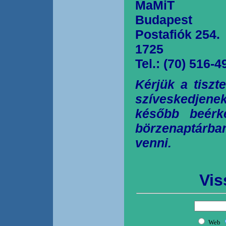
MaMiT
Budapest
Postafiók 254.
1725
Tel.: (70) 516-4
Kérjük a tiszt
szíveskedjen
később beérk
börzenaptárb
venni.
Vis