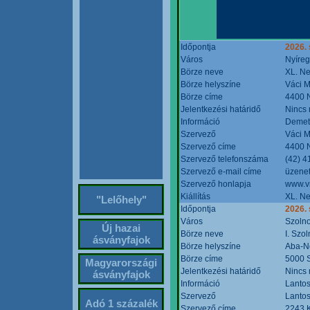
Időpontja
2026. 
Város
Nyíre
Börze neve
XL. Ne
Börze helyszíne
Váci M
Börze címe
4400 N
Jelentkezési határidő
Nincs
Információ
Demete
Szervező
Váci M
Szervező címe
4400 N
Szervező telefonszáma
(42) 4
Szervező e-mail címe
üzenet
Szervező honlapja
www.v
Kiállítás
XL. Ne
"Lelőhely"
Időpontja
2026.
Város
Szoln
Új hazai
Börze neve
I. Szo
ásványfajok
Börze helyszíne
Aba-N
Börze címe
5000 S
Magyarországi
Jelentkezési határidő
Nincs
ásványfajok
Információ
Lantos
Szervező
Lantos
Adó 1 százalék
Szervező címe
2243 K