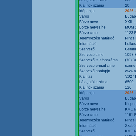
Kiállítók száma
20
Időpontja
2026. 
Város
Budap
Börze neve
XXII. 
Börze helyszíne
MOM S
Börze címe
1123 B
Jelentkezési határidő
Nincs
Információ
Lelkes
Szervező
Gemmi
Szervező címe
1097 B
Szervező telefonszáma
(70) 3
Szervező e-mail címe
üzenet
Szervező honlapja
www.a
Kiállítás
'2027 
Látogatók száma
6500
Kiállítók száma
120
Időpontja
2026.
Város
Budap
Börze neve
Kispes
Börze helyszíne
KMO M
Börze címe
1191 B
Jelentkezési határidő
Nincs
Információ
Szabó
Szervező
KMO M