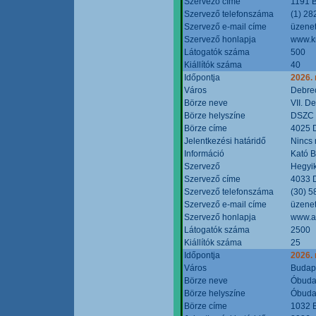
Szervező címe
1191 B
Szervező telefonszáma
(1) 28
Szervező e-mail címe
üzenet
Szervező honlapja
www.k
Látogatók száma
500
Kiállítók száma
40
Időpontja
2026.
Város
Debre
Börze neve
VII. D
Börze helyszíne
DSZC M
Börze címe
4025 D
Jelentkezési határidő
Nincs
Információ
Kató 
Szervező
Hegyik
Szervező címe
4033 D
Szervező telefonszáma
(30) 5
Szervező e-mail címe
üzenet
Szervező honlapja
www.a
Látogatók száma
2500
Kiállítók száma
25
Időpontja
2026.
Város
Budap
Börze neve
Óbudai
Börze helyszíne
Óbudai
Börze címe
1032 B