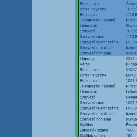
Börze neve
Ásvány
Börze helyszíne
TIT St
Börze címe
1113 B
Jelentkezési határidő
Nincs
Információ
Gazsó 
Szervező
TIT St
Szervező címe
1113 B
Szervező telefonszáma
(1) 34
Szervező e-mail címe
üzenet
Szervező honlapja
www.ti
Időpontja
2026.
Város
Budap
Börze neve
XXXIV.
Börze helyszíne
Lurdy
Börze címe
1097 B
Jelentkezési határidő
Nincs
Információ
Lelkes
Szervező
Gemmi
Szervező címe
1097 B
Szervező telefonszáma
(70) 3
Szervező e-mail címe
üzenet
Szervező honlapja
www.a
Kiállítás
Ékszer
Látogatók száma
7000
Kiállítók száma
190