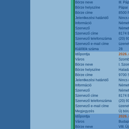
Börze neve
III. P
Börze helyszíne
Pápai 
Börze címe
8500 P
Jelentkezési határidő
Nincs
Információ
Német
Szervező
Német
Szervező címe
8174 B
Szervező telefonszáma
(20) 9
Szervező e-mail címe
üzenet
Kiállítók száma
28
Időpontja
2026.
Város
Szomb
Börze neve
I. Szo
Börze helyszíne
Halad
Börze címe
9700 S
Jelentkezési határidő
Nincs
Információ
Német
Szervező
Német
Szervező címe
8174 B
Szervező telefonszáma
(20) 9
Szervező e-mail címe
üzenet
Megjegyzés
Új bör
Időpontja
2026.
Város
Budap
Börze neve
VIII. 