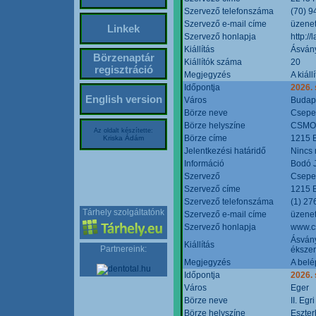
Szervező telefonszáma
(70) 9
Szervező e-mail címe
üzenet
Linkek
Szervező honlapja
http:/
Kiállítás
Ásván
Börzenaptár
Kiállítók száma
20
regisztráció
Megjegyzés
A kiál
Időpontja
2026.
English version
Város
Budap
Börze neve
Csepel
Börze helyszíne
CSMO 
Az oldalt készítette:
Börze címe
1215 B
Kriska Ádám
Jelentkezési határidő
Nincs
Információ
Bodó 
Szervező
Csepel
Szervező címe
1215 B
Szervező telefonszáma
(1) 27
Tárhely szolgáltatónk
Szervező e-mail címe
üzenet
Szervező honlapja
www.c
Ásvány
Kiállítás
Partnereink:
ékszer
Megjegyzés
A belé
Időpontja
2026.
Város
Eger
Börze neve
II. Eg
Börze helyszíne
Eszter