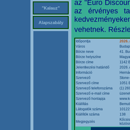
az "Euro Discoun
"Kalauz"
az érvényes ta
kedvezményeke
Alapszabály
vehetnek. Részle
Időpontja
2026. 
Város
Budap
Börze neve
41. Bu
Börze helyszíne
Magyar
Börze címe
1142 B
Jelentkezési határidő
2026. 
Információ
Hernád
Szervező
Stone-
Szervező címe
1051 B
Szervező telefonszáma
(1) 26
Szervező e-mail címe
üzenet
Szervező honlapja
www.k
Kiállítás
Bemut
Látogatók száma
10122
Kiállítók száma
138
Kőcsis
Megjegyzés
közöss