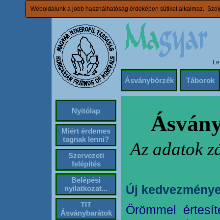
Weboldalunk a jobb használhatóság érdekében sütiket alkalmaz. Szolg
Le
Ásványbörzék
Táborok
Nyitólap
Ásvány
Miért érdemes
tagnak lenni?
Az adatok z
Szervezeti
felépítés
Belépési
Új kedvezménye
nyilatkozat...
TIT
Örömmel értesít
Ásványbarátok