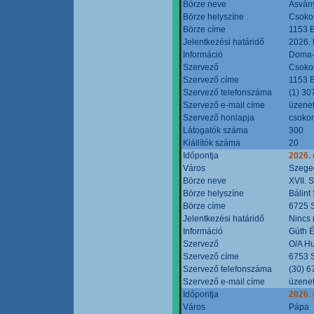
Börze neve
Ásvány
Börze helyszíne
Csokon
Börze címe
1153 B
Jelentkezési határidő
2026.
Információ
Doma-S
Szervező
Csokon
Szervező címe
1153 B
Szervező telefonszáma
(1) 30
Szervező e-mail címe
üzenet
Szervező honlapja
csoko
Látogatók száma
300
Kiállítók száma
20
Időpontja
2026.
Város
Szege
Börze neve
XVII. 
Börze helyszíne
Bálint
Börze címe
6725 S
Jelentkezési határidő
Nincs
Információ
Gúth 
Szervező
O/A Hu
Szervező címe
6753 S
Szervező telefonszáma
(30) 6
Szervező e-mail címe
üzenet
Időpontja
2026.
Város
Pápa