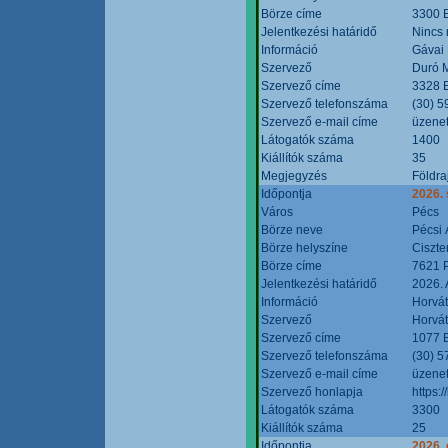
Börze címe
3300 E
Jelentkezési határidő
Nincs
Információ
Gávai
Szervező
Duró M
Szervező címe
3328 E
Szervező telefonszáma
(30) 5
Szervező e-mail címe
üzenet
Látogatók száma
1400
Kiállítók száma
35
Megjegyzés
Földra
Időpontja
2026.
Város
Pécs
Börze neve
Pécsi 
Börze helyszíne
Ciszt
Börze címe
7621 P
Jelentkezési határidő
2026. 
Információ
Horvát
Szervező
Horvát
Szervező címe
1077 B
Szervező telefonszáma
(30) 5
Szervező e-mail címe
üzenet
Szervező honlapja
https:/
Látogatók száma
3300
Kiállítók száma
25
Időpontja
2026. 