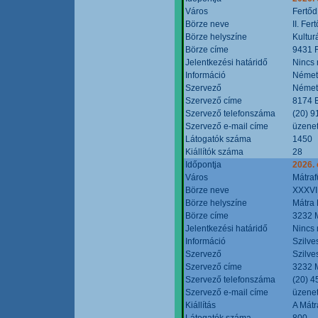
Város
Fertőd
Börze neve
II. Fe
Börze helyszíne
Kultur
Börze címe
9431 F
Jelentkezési határidő
Nincs
Információ
Német
Szervező
Német
Szervező címe
8174 B
Szervező telefonszáma
(20) 9
Szervező e-mail címe
üzenet
Látogatók száma
1450
Kiállítók száma
28
Időpontja
2026. 
Város
Mátraf
Börze neve
XXXVII
Börze helyszíne
Mátra 
Börze címe
3232 M
Jelentkezési határidő
Nincs
Információ
Szilve
Szervező
Szilve
Szervező címe
3232 M
Szervező telefonszáma
(20) 4
Szervező e-mail címe
üzenet
Kiállítás
A Mátr
Látogatók száma
800