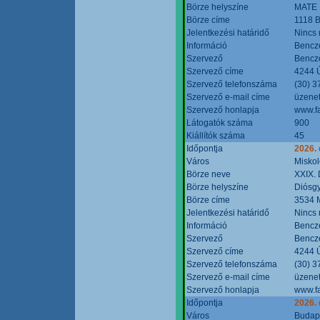
Börze helyszíne
MATE 
Börze címe
1118 B
Jelentkezési határidő
Nincs
Információ
Bencze
Szervező
Bencze
Szervező címe
4244 Ú
Szervező telefonszáma
(30) 3
Szervező e-mail címe
üzenet
Szervező honlapja
www.f
Látogatók száma
900
Kiállítók száma
45
Időpontja
2026.
Város
Miskol
Börze neve
XXIX. 
Börze helyszíne
Diósg
Börze címe
3534 M
Jelentkezési határidő
Nincs
Információ
Bencze
Szervező
Bencze
Szervező címe
4244 Ú
Szervező telefonszáma
(30) 3
Szervező e-mail címe
üzenet
Szervező honlapja
www.f
Időpontja
2026.
Város
Budap