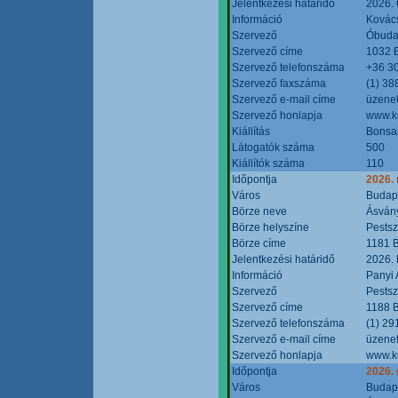
Jelentkezési határidő
2026. 
Információ
Kovács
Szervező
Óbudai
Szervező címe
1032 B
Szervező telefonszáma
+36 3
Szervező faxszáma
(1) 38
Szervező e-mail címe
üzenet
Szervező honlapja
www.ku
Kiállítás
Bonsai
Látogatók száma
500
Kiállítók száma
110
Időpontja
2026.
Város
Budap
Börze neve
Ásvány
Börze helyszíne
Pestsz
Börze címe
1181 B
Jelentkezési határidő
2026.
Információ
Panyi 
Szervező
Pestsz
Szervező címe
1188 B
Szervező telefonszáma
(1) 29
Szervező e-mail címe
üzenet
Szervező honlapja
www.k
Időpontja
2026.
Város
Budap