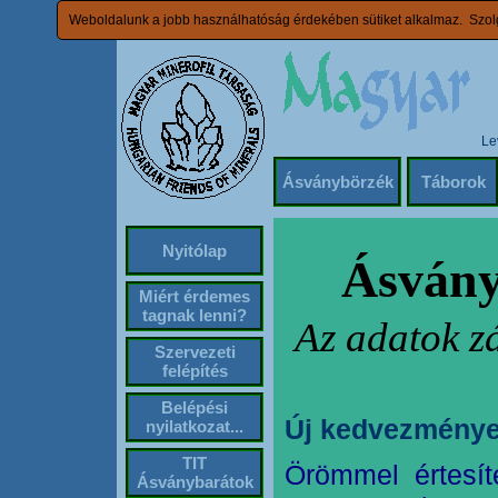
Weboldalunk a jobb használhatóság érdekében sütiket alkalmaz. Szolg
Le
Ásványbörzék
Táborok
Nyitólap
Ásvány
Miért érdemes
tagnak lenni?
Az adatok z
Szervezeti
felépítés
Belépési
Új kedvezménye
nyilatkozat...
TIT
Örömmel értesít
Ásványbarátok