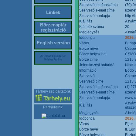
Szervező telefonszáma
(70) 9
Szervező e-mail címe
üzenet
Linkek
Szervező honlapja
http:/
Kiállítás
Ásván
Börzenaptár
Kiállítók száma
20
regisztráció
Megjegyzés
A kiál
Időpontja
2026.
English version
Város
Budap
Börze neve
Csepel
Börze helyszíne
CSMO 
Az oldalt készítette:
Börze címe
1215 B
Kriska Ádám
Jelentkezési határidő
Nincs
Információ
Bodó 
Szervező
Csepel
Szervező címe
1215 B
Szervező telefonszáma
(1) 27
Tárhely szolgáltatónk
Szervező e-mail címe
üzenet
Szervező honlapja
www.c
Ásvány
Kiállítás
Partnereink:
ékszer
Megjegyzés
A belé
Időpontja
2026.
Város
Eger
Börze neve
II. Eg
Börze helyszíne
Eszter