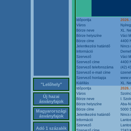
Időpontja
2026. 
Város
Nyíre
Börze neve
XL. Ne
Börze helyszíne
Váci M
Börze címe
4400 N
Jelentkezési határidő
Nincs
Információ
Demete
Szervező
Váci M
Szervező címe
4400 N
Szervező telefonszáma
(42) 4
Szervező e-mail címe
üzenet
Szervező honlapja
www.v
Kiállítás
XL. Ne
"Lelőhely"
Időpontja
2026.
Város
Szoln
Új hazai
Börze neve
I. Szo
ásványfajok
Börze helyszíne
Aba-N
Börze címe
5000 S
Magyarországi
Jelentkezési határidő
Nincs
ásványfajok
Információ
Lantos
Szervező
Lantos
Adó 1 százalék
Szervező címe
2243 K