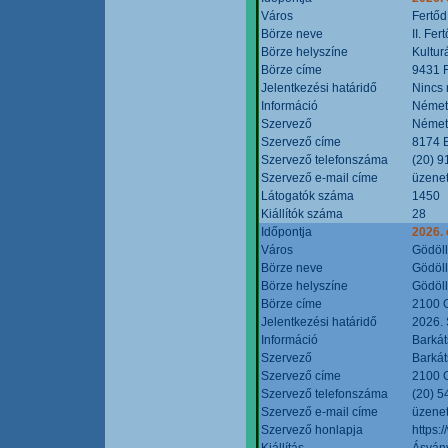
Város
Fertőd
Börze neve
II. Fe
Börze helyszíne
Kultur
Börze címe
9431 F
Jelentkezési határidő
Nincs
Információ
Német
Szervező
Német
Szervező címe
8174 B
Szervező telefonszáma
(20) 9
Szervező e-mail címe
üzenet
Látogatók száma
1450
Kiállítók száma
28
Időpontja
2026. 
Város
Gödöl
Börze neve
Gödöll
Börze helyszíne
Gödöll
Börze címe
2100 G
Jelentkezési határidő
2026. 
Információ
Barkát
Szervező
Barkát
Szervező címe
2100 G
Szervező telefonszáma
(20) 5
Szervező e-mail címe
üzenet
Szervező honlapja
https:
Kiállítás
Ásvány