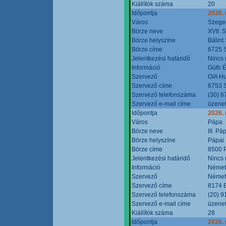
Kiállítók száma
20
Időpontja
2026.
Város
Szege
Börze neve
XVII. 
Börze helyszíne
Bálint
Börze címe
6725 S
Jelentkezési határidő
Nincs
Információ
Gúth 
Szervező
O/A Hu
Szervező címe
6753 S
Szervező telefonszáma
(30) 6
Szervező e-mail címe
üzenet
Időpontja
2026.
Város
Pápa
Börze neve
III. P
Börze helyszíne
Pápai 
Börze címe
8500 P
Jelentkezési határidő
Nincs
Információ
Német
Szervező
Német
Szervező címe
8174 B
Szervező telefonszáma
(20) 9
Szervező e-mail címe
üzenet
Kiállítók száma
28
Időpontja
2026.