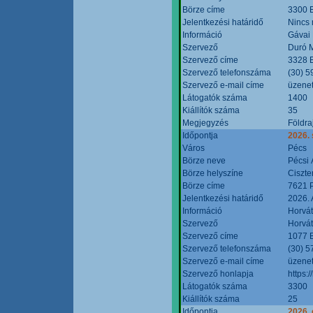
Börze címe
3300 E
Jelentkezési határidő
Nincs
Információ
Gávai
Szervező
Duró M
Szervező címe
3328 E
Szervező telefonszáma
(30) 5
Szervező e-mail címe
üzenet
Látogatók száma
1400
Kiállítók száma
35
Megjegyzés
Földra
Időpontja
2026.
Város
Pécs
Börze neve
Pécsi 
Börze helyszíne
Ciszt
Börze címe
7621 P
Jelentkezési határidő
2026. 
Információ
Horvát
Szervező
Horvát
Szervező címe
1077 B
Szervező telefonszáma
(30) 5
Szervező e-mail címe
üzenet
Szervező honlapja
https:/
Látogatók száma
3300
Kiállítók száma
25
Időpontja
2026. 