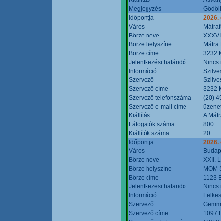
Megjegyzés
Gödöll
Időpontja
2026. 
Város
Mátraf
Börze neve
XXXVII
Börze helyszíne
Mátra 
Börze címe
3232 M
Jelentkezési határidő
Nincs
Információ
Szilve
Szervező
Szilve
Szervező címe
3232 M
Szervező telefonszáma
(20) 4
Szervező e-mail címe
üzenet
Kiállítás
A Mátr
Látogatók száma
800
Kiállítók száma
20
Időpontja
2026. 
Város
Budap
Börze neve
XXII. 
Börze helyszíne
MOM S
Börze címe
1123 B
Jelentkezési határidő
Nincs
Információ
Lelkes
Szervező
Gemmi
Szervező címe
1097 B