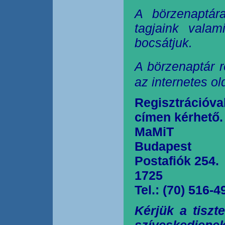
A börzenaptár
tagjaink valam
bocsátjuk.
A börzenaptár r
az internetes o
Regisztrációva
címen kérhető.
MaMiT
Budapest
Postafiók 254.
1725
Tel.: (70) 516-4
Kérjük a tiszt
szíveskedjen