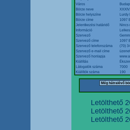
Város
Budap
Börze neve
XXXIV.
Börze helyszíne
Lurdy
Börze címe
1097 B
Jelentkezési határidő
Nincs
Információ
Lelkes
Szervező
Gemmi
Szervező címe
1097 B
Szervező telefonszáma
(70) 3
Szervező e-mail címe
üzenet
Szervező honlapja
www.a
Kiállítás
Ékszer
Látogatók száma
7000
Kiállítók száma
190
Letölthető 
Letölthető 
Letölthető 