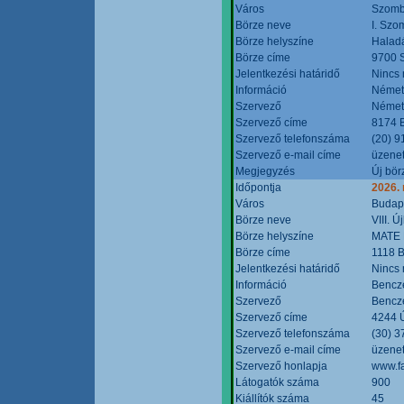
Város
Szomb
Börze neve
I. Szo
Börze helyszíne
Halad
Börze címe
9700 S
Jelentkezési határidő
Nincs
Információ
Német
Szervező
Német
Szervező címe
8174 B
Szervező telefonszáma
(20) 9
Szervező e-mail címe
üzenet
Megjegyzés
Új bör
Időpontja
2026.
Város
Budap
Börze neve
VIII. 
Börze helyszíne
MATE 
Börze címe
1118 B
Jelentkezési határidő
Nincs
Információ
Bencze
Szervező
Bencze
Szervező címe
4244 Ú
Szervező telefonszáma
(30) 3
Szervező e-mail címe
üzenet
Szervező honlapja
www.f
Látogatók száma
900
Kiállítók száma
45