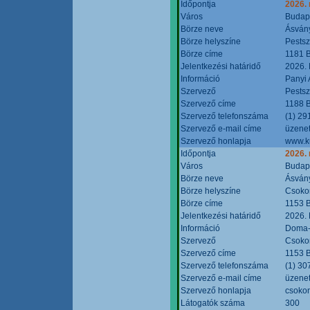
Időpontja
2026.
Város
Budap
Börze neve
Ásvány
Börze helyszíne
Pestsz
Börze címe
1181 B
Jelentkezési határidő
2026.
Információ
Panyi 
Szervező
Pestsz
Szervező címe
1188 B
Szervező telefonszáma
(1) 29
Szervező e-mail címe
üzenet
Szervező honlapja
www.k
Időpontja
2026.
Város
Budap
Börze neve
Ásvány
Börze helyszíne
Csokon
Börze címe
1153 B
Jelentkezési határidő
2026.
Információ
Doma-S
Szervező
Csokon
Szervező címe
1153 B
Szervező telefonszáma
(1) 30
Szervező e-mail címe
üzenet
Szervező honlapja
csoko
Látogatók száma
300