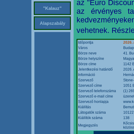
az "Euro Discoun
"Kalauz"
az érvényes ta
kedvezményeke
Alapszabály
vehetnek. Részle
Időpontja
2026. 
Város
Budap
Börze neve
41. Bu
Börze helyszíne
Magyar
Börze címe
1142 B
Jelentkezési határidő
2026. 
Információ
Hernád
Szervező
Stone-
Szervező címe
1051 B
Szervező telefonszáma
(1) 26
Szervező e-mail címe
üzenet
Szervező honlapja
www.k
Kiállítás
Bemut
Látogatók száma
10122
Kiállítók száma
138
Kőcsis
Megjegyzés
közöss