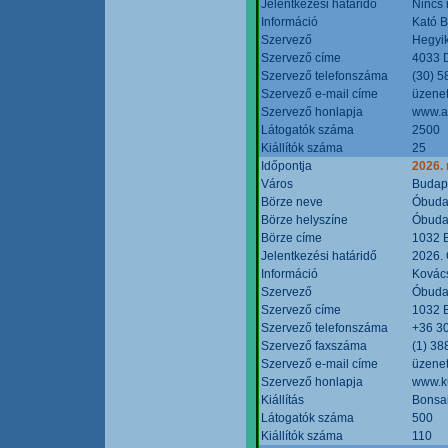
Jelentkezési határidő
Nincs
Információ
Kató 
Szervező
Hegyik
Szervező címe
4033 D
Szervező telefonszáma
(30) 5
Szervező e-mail címe
üzenet
Szervező honlapja
www.a
Látogatók száma
2500
Kiállítók száma
25
Időpontja
2026.
Város
Budap
Börze neve
Óbudai
Börze helyszíne
Óbudai
Börze címe
1032 B
Jelentkezési határidő
2026. 
Információ
Kovács
Szervező
Óbudai
Szervező címe
1032 B
Szervező telefonszáma
+36 3
Szervező faxszáma
(1) 38
Szervező e-mail címe
üzenet
Szervező honlapja
www.ku
Kiállítás
Bonsai
Látogatók száma
500
Kiállítók száma
110