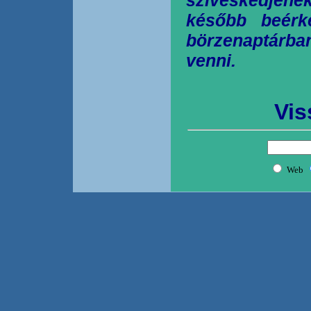
később beérk
börzenaptárb
venni.
Vis