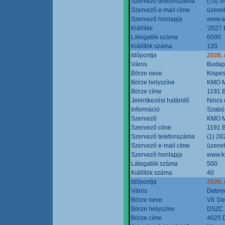
Szervező telefonszáma
(70) 3
Szervező e-mail címe
üzenet
Szervező honlapja
www.a
Kiállítás
'2027 
Látogatók száma
6500
Kiállítók száma
120
Időpontja
2026.
Város
Budap
Börze neve
Kispes
Börze helyszíne
KMO M
Börze címe
1191 B
Jelentkezési határidő
Nincs
Információ
Szabó
Szervező
KMO M
Szervező címe
1191 B
Szervező telefonszáma
(1) 28
Szervező e-mail címe
üzenet
Szervező honlapja
www.k
Látogatók száma
500
Kiállítók száma
40
Időpontja
2026.
Város
Debre
Börze neve
VII. D
Börze helyszíne
DSZC M
Börze címe
4025 D