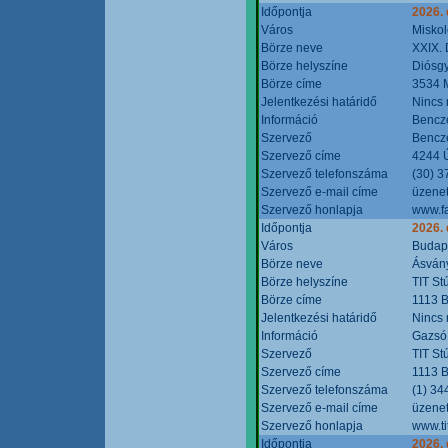
Időpontja
2026.
Város
Miskol
Börze neve
XXIX. 
Börze helyszíne
Diósg
Börze címe
3534 M
Jelentkezési határidő
Nincs
Információ
Bencze
Szervező
Bencze
Szervező címe
4244 Ú
Szervező telefonszáma
(30) 3
Szervező e-mail címe
üzenet
Szervező honlapja
www.f
Időpontja
2026.
Város
Budap
Börze neve
Ásvány
Börze helyszíne
TIT St
Börze címe
1113 B
Jelentkezési határidő
Nincs
Információ
Gazsó 
Szervező
TIT St
Szervező címe
1113 B
Szervező telefonszáma
(1) 34
Szervező e-mail címe
üzenet
Szervező honlapja
www.ti
Időpontja
2026.