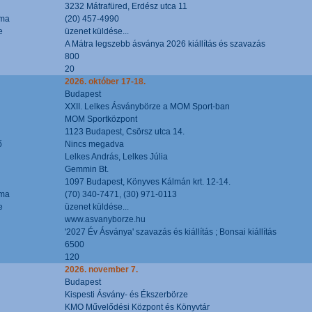
3232 Mátrafüred, Erdész utca 11
áma
(20) 457-4990
e
üzenet küldése...
A Mátra legszebb ásványa 2026 kiállítás és szavazás
800
20
2026. október 17-18.
Budapest
XXII. Lelkes Ásványbörze a MOM Sport-ban
MOM Sportközpont
1123 Budapest, Csörsz utca 14.
ő
Nincs megadva
Lelkes András, Lelkes Júlia
Gemmin Bt.
1097 Budapest, Könyves Kálmán krt. 12-14.
áma
(70) 340-7471, (30) 971-0113
e
üzenet küldése...
www.asvanyborze.hu
'2027 Év Ásványa' szavazás és kiállítás ; Bonsai kiállítás
6500
120
2026. november 7.
Budapest
Kispesti Ásvány- és Ékszerbörze
KMO Művelődési Központ és Könyvtár