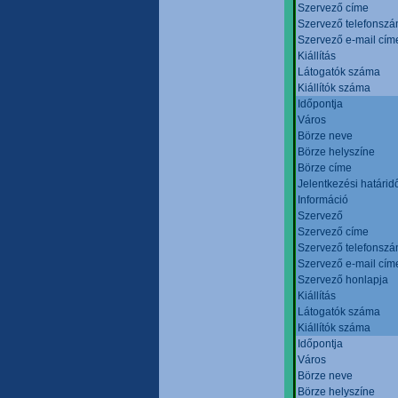
Szervező címe
Szervező telefonsz
Szervező e-mail cím
Kiállítás
Látogatók száma
Kiállítók száma
Időpontja
Város
Börze neve
Börze helyszíne
Börze címe
Jelentkezési határid
Információ
Szervező
Szervező címe
Szervező telefonsz
Szervező e-mail cím
Szervező honlapja
Kiállítás
Látogatók száma
Kiállítók száma
Időpontja
Város
Börze neve
Börze helyszíne