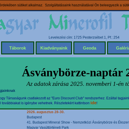
rdekében sütiket alkalmaz. Szolgáltatásaink használatával Ön beleegyezik a süt
Levelezési cím: 1725 Pesterzsébet 1, Pf.: 254
Táborok
Kiadványaink
Geoda
Galéri
Ásványbörze-naptár 
Az adatok zárása 2025. novemberi 1-én tö
gjainknak
gy Társaságunk csatlakozott az "Euro Discount Club" rendszerhez. Ezáltal tagjain
ide
továbbiakat is igénybe vehetnek. Részletekért kattintson
!
2026. augusztus 28-30.
Budapest
41. Budapest Mineral Show - Nemzetközi Ásványbörze és Ékszerki
Magyar Vasúttörténeti Park