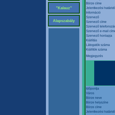
Börze címe
"Kalauz"
Jelentkezési határid
Információ
Szervező
Alapszabály
Szervező címe
Szervező telefonsz
Szervező e-mail cím
Szervező honlapja
Kiállítás
Látogatók száma
Kiállítók száma
Megjegyzés
Időpontja
Város
Börze neve
Börze helyszíne
Börze címe
Jelentkezési határid