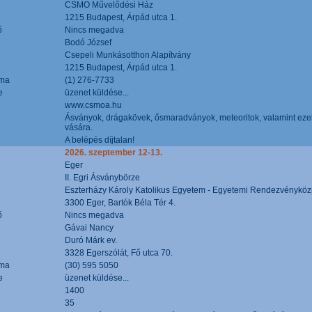
CSMO Művelődési Ház
1215 Budapest, Árpád utca 1.
ő
Nincs megadva
Bodó József
Csepeli Munkásotthon Alapítvány
1215 Budapest, Árpád utca 1.
áma
(1) 276-7733
e
üzenet küldése...
www.csmoa.hu
Ásványok, drágakövek, ősmaradványok, meteoritok, valamint ezekbő
vására.
A belépés díjtalan!
2026. szeptember 12-13.
Eger
II. Egri Ásványbörze
Eszterházy Károly Katolikus Egyetem - Egyetemi Rendezvényköz
3300 Eger, Bartók Béla Tér 4.
ő
Nincs megadva
Gávai Nancy
Duró Márk ev.
3328 Egerszólát, Fő utca 70.
áma
(30) 595 5050
e
üzenet küldése...
1400
35