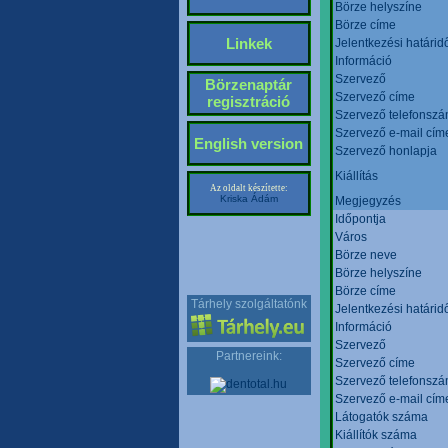
Börze helyszíne
Börze címe
Linkek
Jelentkezési határid
Információ
Szervező
Börzenaptár
Szervező címe
regisztráció
Szervező telefonsz
Szervező e-mail cím
English version
Szervező honlapja
Kiállítás
Az oldalt készítette:
Kriska Ádám
Megjegyzés
Időpontja
Város
Börze neve
Börze helyszíne
Börze címe
Tárhely szolgáltatónk
Jelentkezési határid
Információ
Szervező
Partnereink:
Szervező címe
Szervező telefonsz
Szervező e-mail cím
Látogatók száma
Kiállítók száma