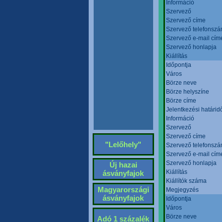
Információ
Szervező
Szervező címe
Szervező telefonsz
Szervező e-mail cím
Szervező honlapja
Kiállítás
Időpontja
Város
Börze neve
Börze helyszíne
Börze címe
Jelentkezési határid
Információ
Szervező
Szervező címe
"Lelőhely"
Szervező telefonsz
Szervező e-mail cím
Szervező honlapja
Új hazai
Kiállítás
ásványfajok
Kiállítók száma
Magyarországi
Megjegyzés
ásványfajok
Időpontja
Város
Börze neve
Adó 1 százalék