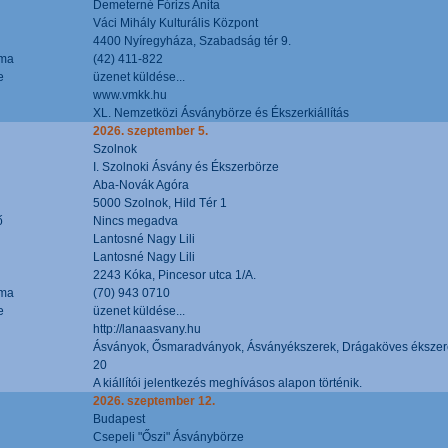
Demeterné Fórizs Anita
Váci Mihály Kulturális Központ
4400 Nyíregyháza, Szabadság tér 9.
áma
(42) 411-822
e
üzenet küldése...
www.vmkk.hu
XL. Nemzetközi Ásványbörze és Ékszerkiállítás
2026. szeptember 5.
Szolnok
I. Szolnoki Ásvány és Ékszerbörze
Aba-Novák Agóra
5000 Szolnok, Hild Tér 1
ő
Nincs megadva
Lantosné Nagy Lili
Lantosné Nagy Lili
2243 Kóka, Pincesor utca 1/A.
áma
(70) 943 0710
e
üzenet küldése...
http://lanaasvany.hu
Ásványok, Ősmaradványok, Ásványékszerek, Drágaköves ékszer
20
A kiállítói jelentkezés meghívásos alapon történik.
2026. szeptember 12.
Budapest
Csepeli "Őszi" Ásványbörze