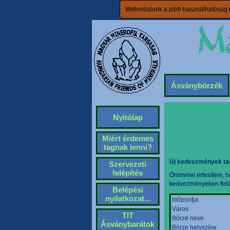
Weboldalunk a jobb használhatóság é
Ásványbörzék
Nyitólap
Miért érdemes
tagnak lenni?
Új kedvezmények ta
Szervezeti
felépítés
Örömmel értesítem, ho
kedvezményeken felül 
Belépési
nyilatkozat...
Időpontja
Város
TIT
Börze neve
Ásványbarátok
Börze helyszíne