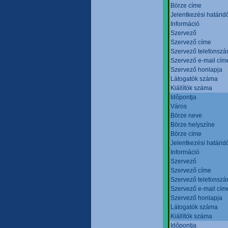
Börze címe
Jelentkezési határid
Információ
Szervező
Szervező címe
Szervező telefonsz
Szervező e-mail cím
Szervező honlapja
Látogatók száma
Kiállítók száma
Időpontja
Város
Börze neve
Börze helyszíne
Börze címe
Jelentkezési határid
Információ
Szervező
Szervező címe
Szervező telefonsz
Szervező e-mail cím
Szervező honlapja
Látogatók száma
Kiállítók száma
Időpontja