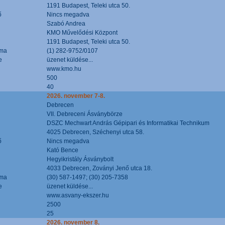
1191 Budapest, Teleki utca 50.
ő
Nincs megadva
Szabó Andrea
KMO Művelődési Központ
1191 Budapest, Teleki utca 50.
áma
(1) 282-9752/0107
e
üzenet küldése...
www.kmo.hu
500
40
2026. november 7-8.
Debrecen
VII. Debreceni Ásványbörze
DSZC Mechwart András Gépipari és Informatikai Technikum
4025 Debrecen, Széchenyi utca 58.
ő
Nincs megadva
Kató Bence
Hegyikristály Ásványbolt
4033 Debrecen, Zoványi Jenő utca 18.
áma
(30) 587-1497; (30) 205-7358
e
üzenet küldése...
www.asvany-ekszer.hu
2500
25
2026. november 8.