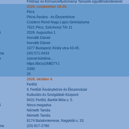
Földrajz és Környezettudományi Tanszék együttműködésével
2026. szeptember 19-20.
Pécs
Pécsi Ásvány - és Ékszerbörze
Ciszterci Rend Nagy Lajos Gimnáziuma
7621 Pécs, Széchenyi Tér 11
ő
2026. Augusztus 1.
Horváth Dániel
Horváth Dániel
1077 Budapest, Király utca 43-45.
áma
(30) 571-0433
e
üzenet küldése...
https://bit.ly/2MfD7YJ
3300
25
2026. október 4.
Fertőd
II. Fertődi Ásványbörze és Ékszervásár
Kulturális és Szolgáltató Központ
9431 Fertőd, Bartók Béla u. 5.
ő
Nincs megadva
Németh Tamás
Németh Tamás
8174 Balatonkenese, Nagykúti u. 33.
áma
(20) 917-2780