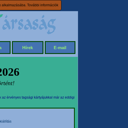
ik alkalmazásába.
További információk
a
Hírek
E-mail
2026
rtént!
k az érvényes tagsági kártyájukkal már az eddigi
állítás