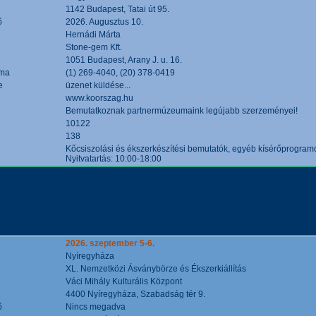
1142 Budapest, Tatai út 95.
ő
2026. Augusztus 10.
Hernádi Márta
Stone-gem Kft.
1051 Budapest, Arany J. u. 16.
áma
(1) 269-4040, (20) 378-0419
e
üzenet küldése...
www.koorszag.hu
Bemutatkoznak partnermúzeumaink legújabb szerzeményei!
10122
138
Kőcsiszolási és ékszerkészítési bemutatók, egyéb kísérőprogramo
Nyitvatartás: 10:00-18:00
2026. szeptember 5-6.
Nyíregyháza
XL. Nemzetközi Ásványbörze és Ékszerkiállítás
Váci Mihály Kulturális Központ
4400 Nyíregyháza, Szabadság tér 9.
ő
Nincs megadva