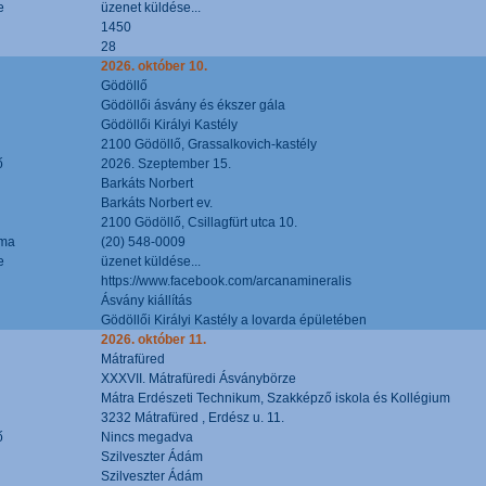
e
üzenet küldése...
1450
28
2026. október 10.
Gödöllő
Gödöllői ásvány és ékszer gála
Gödöllői Királyi Kastély
2100 Gödöllő, Grassalkovich-kastély
ő
2026. Szeptember 15.
Barkáts Norbert
Barkáts Norbert ev.
2100 Gödöllő, Csillagfürt utca 10.
áma
(20) 548-0009
e
üzenet küldése...
https://www.facebook.com/arcanamineralis
Ásvány kiállítás
Gödöllői Királyi Kastély a lovarda épületében
2026. október 11.
Mátrafüred
XXXVII. Mátrafüredi Ásványbörze
Mátra Erdészeti Technikum, Szakképző iskola és Kollégium
3232 Mátrafüred , Erdész u. 11.
ő
Nincs megadva
Szilveszter Ádám
Szilveszter Ádám