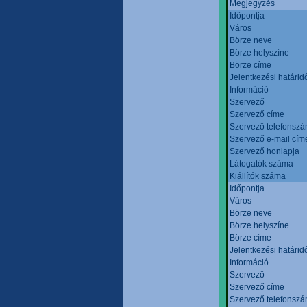
Megjegyzés
Időpontja
Város
Börze neve
Börze helyszíne
Börze címe
Jelentkezési határid
Információ
Szervező
Szervező címe
Szervező telefonsz
Szervező e-mail cím
Szervező honlapja
Látogatók száma
Kiállítók száma
Időpontja
Város
Börze neve
Börze helyszíne
Börze címe
Jelentkezési határid
Információ
Szervező
Szervező címe
Szervező telefonsz