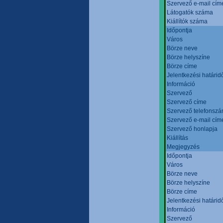
Szervező e-mail cím
Látogatók száma
Kiállítók száma
Időpontja
Város
Börze neve
Börze helyszíne
Börze címe
Jelentkezési határid
Információ
Szervező
Szervező címe
Szervező telefonsz
Szervező e-mail cím
Szervező honlapja
Kiállítás
Megjegyzés
Időpontja
Város
Börze neve
Börze helyszíne
Börze címe
Jelentkezési határid
Információ
Szervező