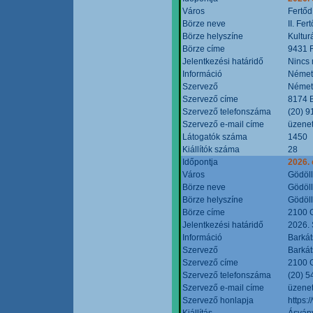
Város
Fertőd
Börze neve
II. Fe
Börze helyszíne
Kultur
Börze címe
9431 F
Jelentkezési határidő
Nincs
Információ
Német
Szervező
Német
Szervező címe
8174 B
Szervező telefonszáma
(20) 9
Szervező e-mail címe
üzenet
Látogatók száma
1450
Kiállítók száma
28
Időpontja
2026. 
Város
Gödöl
Börze neve
Gödöll
Börze helyszíne
Gödöll
Börze címe
2100 G
Jelentkezési határidő
2026. 
Információ
Barkát
Szervező
Barkát
Szervező címe
2100 G
Szervező telefonszáma
(20) 5
Szervező e-mail címe
üzenet
Szervező honlapja
https:
Kiállítás
Ásvány