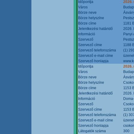
Időpontja
2026.
Város
Budap
Börze neve
Ásvány
Börze helyszíne
Pestsz
Börze címe
1181 B
Jelentkezési határidő
2026.
Információ
Panyi 
Szervező
Pestsz
Szervező címe
1188 B
Szervező telefonszáma
(1) 29
Szervező e-mail címe
üzenet
Szervező honlapja
www.k
Időpontja
2026.
Város
Budap
Börze neve
Ásvány
Börze helyszíne
Csokon
Börze címe
1153 B
Jelentkezési határidő
2026.
Információ
Doma-S
Szervező
Csokon
Szervező címe
1153 B
Szervező telefonszáma
(1) 30
Szervező e-mail címe
üzenet
Szervező honlapja
csoko
Látogatók száma
300