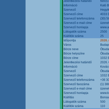
Jelentkezési határidő
Nincs
Információ
Kató 
Szervező
Hegyik
Szervező címe
4033 D
Szervező telefonszáma
(30) 5
Szervező e-mail címe
üzenet
Szervező honlapja
www.a
Látogatók száma
2500
Kiállítók száma
25
Időpontja
2026.
Város
Budap
Börze neve
Óbudai
Börze helyszíne
Óbudai
Börze címe
1032 B
Jelentkezési határidő
2026. 
Információ
Kovács
Szervező
Óbudai
Szervező címe
1032 B
Szervező telefonszáma
+36 3
Szervező faxszáma
(1) 38
Szervező e-mail címe
üzenet
Szervező honlapja
www.ku
Kiállítás
Bonsai
Látogatók száma
500
Kiállítók száma
110