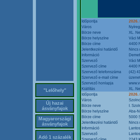
Időpontja
2026. 
Város
Nyíre
Börze neve
XL. Ne
Börze helyszíne
Váci M
Börze címe
4400 N
Jelentkezési határidő
Nincs
Információ
Demete
Szervező
Váci M
Szervező címe
4400 N
Szervező telefonszáma
(42) 4
Szervező e-mail címe
üzenet
Szervező honlapja
www.v
Kiállítás
XL. Ne
"Lelőhely"
Időpontja
2026.
Város
Szoln
Új hazai
Börze neve
I. Szo
ásványfajok
Börze helyszíne
Aba-N
Börze címe
5000 S
Magyarországi
Jelentkezési határidő
Nincs
ásványfajok
Információ
Lantos
Szervező
Lantos
Adó 1 százalék
Szervező címe
2243 K