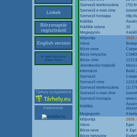
Szervező telefonszáma
(70) 9
Szervező e-mail címe
üzenet
Linkek
Szervező honlapja
http:/
Kiállítás
Ásván
Börzenaptár
Kiállítók száma
20
regisztráció
Megjegyzés
A kiál
Időpontja
2026.
English version
Város
Budap
Börze neve
Csepel
Börze helyszíne
CSMO 
Az oldalt készítette:
Börze címe
1215 B
Kriska Ádám
Jelentkezési határidő
Nincs
Információ
Bodó 
Szervező
Csepel
Szervező címe
1215 B
Szervező telefonszáma
(1) 27
Tárhely szolgáltatónk
Szervező e-mail címe
üzenet
Szervező honlapja
www.c
Ásvány
Kiállítás
Partnereink:
ékszer
Megjegyzés
A belé
Időpontja
2026.
Város
Eger
Börze neve
II. Eg
Börze helyszíne
Eszter