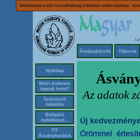
Weboldalunk a jobb használhatóság érdekében sütiket alkalmaz. Szolg
Le
Ásványbörzék
Táborok
Nyitólap
Ásvány
Miért érdemes
tagnak lenni?
Az adatok z
Szervezeti
felépítés
Belépési
Új kedvezménye
nyilatkozat...
TIT
Örömmel értesít
Ásványbarátok