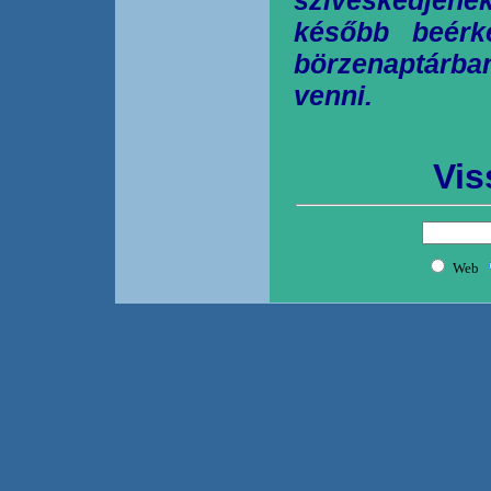
később beérk
börzenaptárb
venni.
Vis