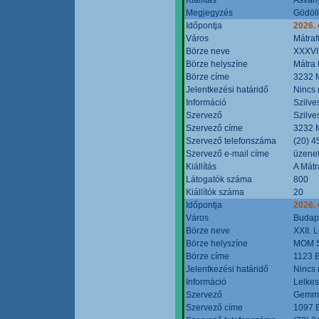
Megjegyzés
Gödöll
Időpontja
2026. 
Város
Mátraf
Börze neve
XXXVII
Börze helyszíne
Mátra 
Börze címe
3232 M
Jelentkezési határidő
Nincs
Információ
Szilve
Szervező
Szilve
Szervező címe
3232 M
Szervező telefonszáma
(20) 4
Szervező e-mail címe
üzenet
Kiállítás
A Mátr
Látogatók száma
800
Kiállítók száma
20
Időpontja
2026. 
Város
Budap
Börze neve
XXII. 
Börze helyszíne
MOM S
Börze címe
1123 B
Jelentkezési határidő
Nincs
Információ
Lelkes
Szervező
Gemmi
Szervező címe
1097 B