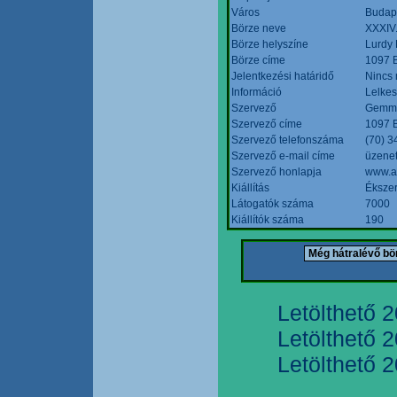
Város
Budap
Börze neve
XXXIV.
Börze helyszíne
Lurdy
Börze címe
1097 B
Jelentkezési határidő
Nincs
Információ
Lelkes
Szervező
Gemmi
Szervező címe
1097 B
Szervező telefonszáma
(70) 3
Szervező e-mail címe
üzenet
Szervező honlapja
www.a
Kiállítás
Ékszer
Látogatók száma
7000
Kiállítók száma
190
Letölthető 
Letölthető 
Letölthető 