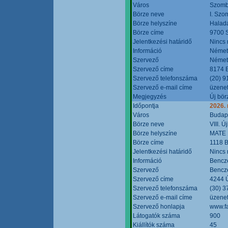
Város
Szomb
Börze neve
I. Szo
Börze helyszíne
Halad
Börze címe
9700 S
Jelentkezési határidő
Nincs
Információ
Német
Szervező
Német
Szervező címe
8174 B
Szervező telefonszáma
(20) 9
Szervező e-mail címe
üzenet
Megjegyzés
Új bör
Időpontja
2026.
Város
Budap
Börze neve
VIII. 
Börze helyszíne
MATE 
Börze címe
1118 B
Jelentkezési határidő
Nincs
Információ
Bencze
Szervező
Bencze
Szervező címe
4244 Ú
Szervező telefonszáma
(30) 3
Szervező e-mail címe
üzenet
Szervező honlapja
www.f
Látogatók száma
900
Kiállítók száma
45