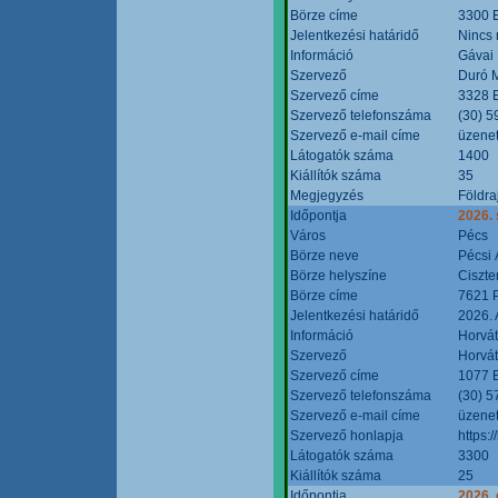
Börze címe
3300 E
Jelentkezési határidő
Nincs
Információ
Gávai
Szervező
Duró M
Szervező címe
3328 E
Szervező telefonszáma
(30) 5
Szervező e-mail címe
üzenet
Látogatók száma
1400
Kiállítók száma
35
Megjegyzés
Földra
Időpontja
2026.
Város
Pécs
Börze neve
Pécsi 
Börze helyszíne
Ciszt
Börze címe
7621 P
Jelentkezési határidő
2026. 
Információ
Horvát
Szervező
Horvát
Szervező címe
1077 B
Szervező telefonszáma
(30) 5
Szervező e-mail címe
üzenet
Szervező honlapja
https:/
Látogatók száma
3300
Kiállítók száma
25
Időpontja
2026. 