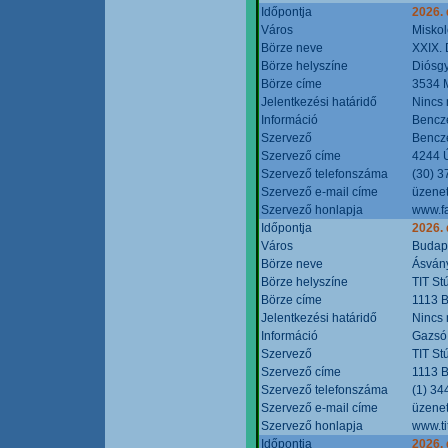
Időpontja
2026.
Város
Miskol
Börze neve
XXIX. 
Börze helyszíne
Diósg
Börze címe
3534 M
Jelentkezési határidő
Nincs
Információ
Bencze
Szervező
Bencze
Szervező címe
4244 Ú
Szervező telefonszáma
(30) 3
Szervező e-mail címe
üzenet
Szervező honlapja
www.f
Időpontja
2026.
Város
Budap
Börze neve
Ásvány
Börze helyszíne
TIT St
Börze címe
1113 B
Jelentkezési határidő
Nincs
Információ
Gazsó 
Szervező
TIT St
Szervező címe
1113 B
Szervező telefonszáma
(1) 34
Szervező e-mail címe
üzenet
Szervező honlapja
www.ti
Időpontja
2026.