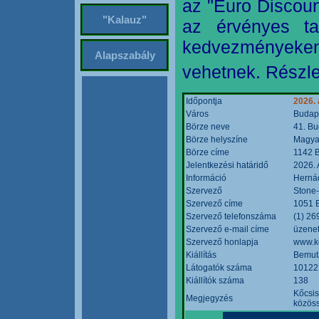
az "Euro Discoun
"Kalauz"
az érvényes ta
kedvezményeke
Alapszabály
vehetnek. Részle
Időpontja
2026. 
Város
Budap
Börze neve
41. Bu
Börze helyszíne
Magyar
Börze címe
1142 B
Jelentkezési határidő
2026. 
Információ
Hernád
Szervező
Stone-
Szervező címe
1051 B
Szervező telefonszáma
(1) 26
Szervező e-mail címe
üzenet
Szervező honlapja
www.k
Kiállítás
Bemut
Látogatók száma
10122
Kiállítók száma
138
Kőcsis
Megjegyzés
közöss