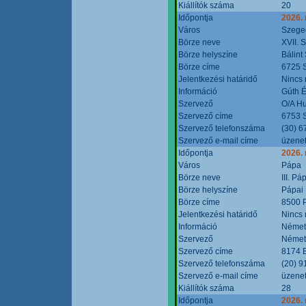
Kiállítók száma
20
Időpontja
2026.
Város
Szege
Börze neve
XVII. 
Börze helyszíne
Bálint
Börze címe
6725 S
Jelentkezési határidő
Nincs
Információ
Gúth 
Szervező
O/A Hu
Szervező címe
6753 S
Szervező telefonszáma
(30) 6
Szervező e-mail címe
üzenet
Időpontja
2026.
Város
Pápa
Börze neve
III. P
Börze helyszíne
Pápai 
Börze címe
8500 P
Jelentkezési határidő
Nincs
Információ
Német
Szervező
Német
Szervező címe
8174 B
Szervező telefonszáma
(20) 9
Szervező e-mail címe
üzenet
Kiállítók száma
28
Időpontja
2026.