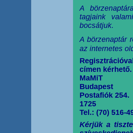
A börzenaptár
tagjaink valam
bocsátjuk.
A börzenaptár r
az internetes o
Regisztrációva
címen kérhető.
MaMiT
Budapest
Postafiók 254.
1725
Tel.: (70) 516-4
Kérjük a tiszt
szíveskedjen