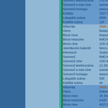
Szervező telefonszáma
(70) 3
Szervező e-mail címe
üzenet
Szervező honlapja
www.a
Kiállítás
'2027 
Látogatók száma
6500
Kiállítók száma
120
Időpontja
2026.
Város
Budap
Börze neve
Kispes
Börze helyszíne
KMO M
Börze címe
1191 B
Jelentkezési határidő
Nincs
Információ
Szabó
Szervező
KMO M
Szervező címe
1191 B
Szervező telefonszáma
(1) 28
Szervező e-mail címe
üzenet
Szervező honlapja
www.k
Látogatók száma
500
Kiállítók száma
40
Időpontja
2026.
Város
Debre
Börze neve
VII. D
Börze helyszíne
DSZC M
Börze címe
4025 D